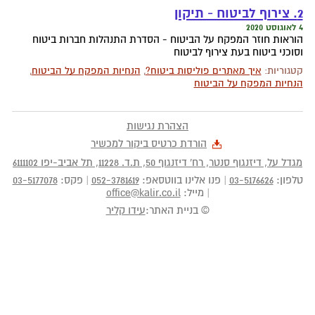
2. צירוף לביטוח - תיקון
4 לאוגוסט 2020
הוראות חוזר המפקח על הביטוח - הסדרת התנהלות חברות ביטוח
וסוכני ביטוח בעת צירוף לביטוח
קטגוריות:
איך מאתרים פוליסות ביטוח?
,
הנחיות המפקח על הביטוח
,
הנחיות המפקח על הביטוח
הצהרת נגישות
הורדת כרטיס ביקור למכשיר
מגדל על, דיזנגוף סנטר, רח' דיזנגוף 50
, ת.ד.
11228
,
תל אביב-יפו
6111102
טלפון:
03-5176626
|
פנו אלינו בווטסאפ:
052-3781619
|
פקס:
03-5177078
|
מייל:
office@kalir.co.il
© בניית האתר:
עידו קליר