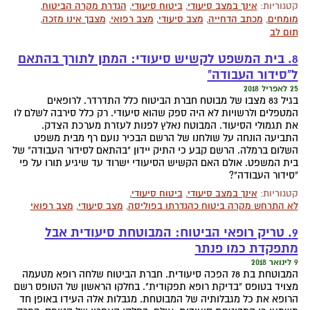
קטגוריות:
אינך במצב סיעודי
,
ביטוח סיעודי
,
הגדרת מקרה הביטוח
,
מומחים
,
מכתב הדחייה
,
מצב סיעודי
,
מצב רפואי
,
מצבך אינו מזכה
,
תום לב
8. בית המשפט לקשיש סיעודי: המתן לתורך בהתאם
ל"סידור העבודה"
25 לאפריל 2018
בגיל 83 מצבו של מבוטח חברת הביטוח כלל התדרדר. לרופאים
המטפלים ולרשויות לא היה ספק שהוא סיעודי. רק כלל סירבה לשלם לו
את תגמולי הסיעוד. המבוטח נאלץ לפנות לעזרת מערכת הצדק.
התביעה הונחה על שולחנו של הרשם הבכיר נועם רף מבית משפט
השלום ברמלה. הרשם קבע כי התיק יידון "בהתאם לסידור העבודה" של
בית המשפט. אולם האם הקשיש הסיעודי ישרוד עד שיגיע תורו על פי
"סידור העבודה"?
קטגוריות:
אינך במצב סיעודי
,
ביטוח סיעודי
,
לא התרחש מקרה ביטוח כהגדרתו בפוליסה
,
מצב סיעודי
,
מצב רפואי
9. טריק רופאי הביטוח: המבוטחת סיעודית אבל
מתפקדת כמו פנתר
9 לינואר 2018
המבוטחת בת 78 הפכה סיעודית. חברת הביטוח שלחה רופא מטעמה
מצויד בטופס "בדיקת רופא תפקודית". בחלקו הראשון של הטופס רשם
הרופא את כל מגבלותיה של המבוטחת. מגבלות אלה העידו באופן חד