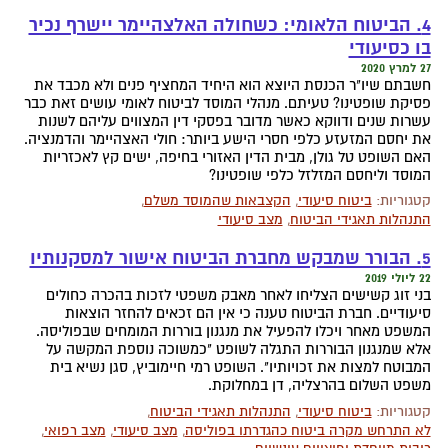
4. הביטוח הלאומי: כשחולה האלצהיימר יישרף נכיר
בו כסיעודי
27 למרץ 2020
חשבתם שיו"ר הכנסת היוצא הוא היחיד המחציף פנים ולא מכבד את
פסיקת שופטינו? טעיתם. מנהלי המוסד לביטוח לאומי עושים זאת כבר
עשרות שנים ודווקא כאשר מדובר בפסקי דין המצווים עליהם לשנות
את יחסם המזעזע כלפי חסרי הישע ביותר: חולי האצהיימר והדמנציה.
האם השופט טל גולן, מבית הדין האזורי בחיפה, ישים קץ לאכזריות
המוסד וליחסם המזלזל כלפי שופטינו?
קטגוריות:
ביטוח סיעודי
,
הקצבאות שהמוסד משלם
,
התנהלות תאגידי הביטוח
,
מצב סיעודי
5. הבורר שמבקש מחברת הביטוח אישור למסקנותיו
22 ליולי 2019
בני זוג קשישים הצליחו לאחר מאבק משפטי לזכות בהכרה כחולים
סיעודיים. חברת הביטוח טענה כי אין הם זכאים להחזר הוצאות
המשפט מאחר ויכלו להפעיל את מנגנון בוררות המומחים שבפוליסה.
אלא שמנגנון הבוררות התגלה לשופט "כמשוכה נוספת המקשה על
המבוטח למצות את זכויותיו". השופט רמי חיימוביץ, סגן נשיא בית
משפט השלום בהרצליה, דן במחלוקת.
קטגוריות:
ביטוח סיעודי
,
התנהלות תאגידי הביטוח
,
לא התרחש מקרה ביטוח כהגדרתו בפוליסה
,
מצב סיעודי
,
מצב רפואי
,