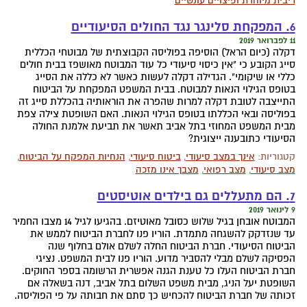
ריבית מיוחדת ופיצויים עונשיים
6. המפקחת סלינגר נגד החולים הסיעודיים
11 לפברואר 2019
דקלה (כיום הראל) הוסיפה בפוליסה הקבוצתית של מבוטחי הכללית
סייג הקובע כי "אין כיסוי סיעודי כל עוד המבוטח מאושפז בבית חולים
כללי או שיקומי". הגדילה דקלה לעשות כאשר לא כללה את הסייג
בטופס הגילוי הנאות למבוטח. בבית המשפט המפקחת על הביטוח
התייצבה לטובת דקלה למרות שהפרה את הוראותיה בהכללת סייג זה
בפוליסה ובאי הכללתו בטופס הגילוי הנאות. האם השופטת צילה צפת
מבית המשפט המחוזי בתל אביב תאשר את תביעת אלמנת החולה
הסיעודי כתובענה ייצוגית?
קטגוריות:
אינך במצב סיעודי
,
ביטוח סיעודי
,
הנחיות המפקח על הביטוח
,
מצב סיעודי
,
מצב רפואי
,
מצבך אינו מזכה
7. הם מתעללים גם בילדים אוטיסטים
9 לינואר 2019
המבוטח אובחן בגיל שלוש כסובל מאוטיזם. בהגיעו לגיל 14 מצבו החמיר
עד שנזדקק להשגחה מתמדת. הוריו פנו לחברת הביטוח לממש את
הביטוח הסיעודי. חברת הביטוח החלה לשלם אולם בחלוף שנה
הפסיקה לשלם מבלי להסביר מדוע. הוריו פנו לבית המשפט. נציגי
חברת הביטוח העלו כל טענת הגנה אפשרית הרשומה בספר החוקים.
השופטת יעל הניג, מבית משפט השלום בתל אביב, דנה בשאלה אם
זכותה של חברת הביטוח להכחיש כך סתם את חבותה על פי הפוליסה.