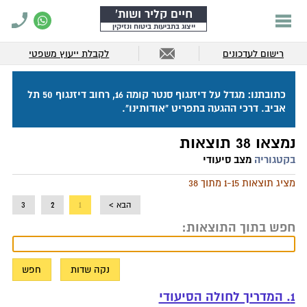
חיים קליר ושות'
ייצוג בתביעות ביטוח ונזיקין
רישום לעדכונים
לקבלת ייעוץ משפטי
כתובתנו: מגדל על דיזנגוף סנטר קומה 16, רחוב דיזנגוף 50 תל
אביב. דרכי ההגעה בתפריט "אודותינו".
נמצאו 38 תוצאות
בקטגוריה
מצב סיעודי
מציג תוצאות 1-15 מתוך 38
הבא >
1
2
3
חפש בתוך התוצאות:
1. המדריך לחולה הסיעודי