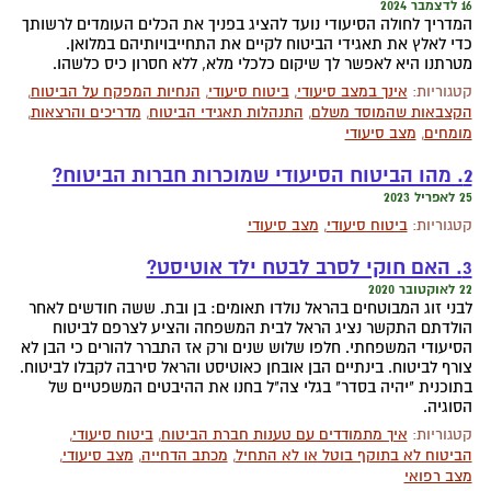
16 לדצמבר 2024
המדריך לחולה הסיעודי נועד להציג בפניך את הכלים העומדים לרשותך
כדי לאלץ את תאגידי הביטוח לקיים את התחייבויותיהם במלואן.
מטרתנו היא לאפשר לך שיקום כלכלי מלא, ללא חסרון כיס כלשהו.
קטגוריות:
אינך במצב סיעודי
,
ביטוח סיעודי
,
הנחיות המפקח על הביטוח
,
הקצבאות שהמוסד משלם
,
התנהלות תאגידי הביטוח
,
מדריכים והרצאות
,
מומחים
,
מצב סיעודי
2. מהו הביטוח הסיעודי שמוכרות חברות הביטוח?
25 לאפריל 2023
קטגוריות:
ביטוח סיעודי
,
מצב סיעודי
3. האם חוקי לסרב לבטח ילד אוטיסט?
22 לאוקטובר 2020
לבני זוג המבוטחים בהראל נולדו תאומים: בן ובת. ששה חודשים לאחר
הולדתם התקשר נציג הראל לבית המשפחה והציע לצרפם לביטוח
הסיעודי המשפחתי. חלפו שלוש שנים ורק אז התברר להורים כי הבן לא
צורף לביטוח. בינתיים הבן אובחן כאוטיסט והראל סירבה לקבלו לביטוח.
בתוכנית "יהיה בסדר" בגלי צה"ל בחנו את ההיבטים המשפטיים של
הסוגיה.
קטגוריות:
איך מתמודדים עם טענות חברת הביטוח
,
ביטוח סיעודי
,
הביטוח לא בתוקף בוטל או לא התחיל
,
מכתב הדחייה
,
מצב סיעודי
,
מצב רפואי