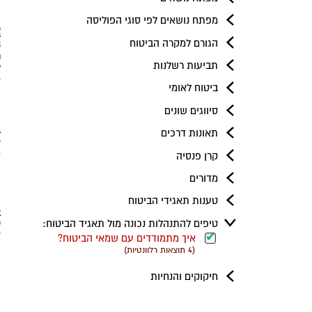
ק
מפתח נושאים לפי סוגי הפוליסה
2. האם חב
הגורם למקרה הביטוח
11 
ר
תביעות רשלנות
ל
א
ביטוח לאומי
ק
סיווגים שונים
3. הכיר
תאונות דרכים
4 ל
מ
קרן פנסיה
ה
מדורים
ק
טענות תאגידי הביטוח
4. א
טיפים להתנהלות נכונה מול תאגיד הביטוח:
30
א
איך
איך
איך
איך
איך
איך
איך מתמודדים עם שמאי הביטוח?
(4 תוצאות רלוונטיות)
משיגים
משיגים
מאתרים
מתמודדים
מתמודדים
מתמודדים
ק
על
על
הכנת
מקרה
זהירות:
עם
עם
עם
מידע
מידע
פוליסות
חיקוקים והנחיות
החובה
הסכנה
הביטוח
התביעה:
התיישנות
חוקרי
טענות
ביטוח?
מומחים
ומסמכים
ומסמכים
של
קרה:
מקוצרת
הפוליסה
שבחתימת
(אין
חברת
שבידי
שבידי
ביטוח?
רפואיים?
(אין
מה
אינה
כתבי
חברת
(אין
(אין
תוצאות