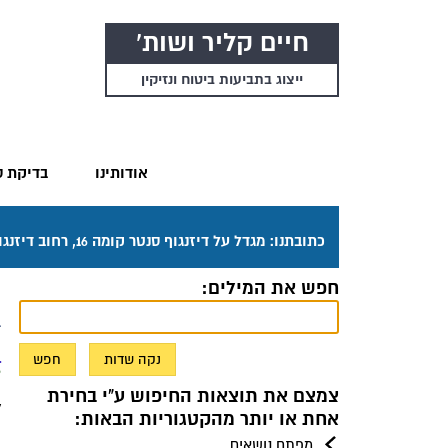
חיים קליר ושות'
ייצוג בתביעות ביטוח ונזיקין
אודותינו
בדיקת ס
כתובתנו: מגדל על דיזנגוף סנטר קומה 16, רחוב דיזנגוף 50 תל אביב. דרכי ההגעה בתפריט "אודותינו".
חפש את המילים:
נ
ב
1. ביהמ"ש: ב
19
ה
צמצם את תוצאות החיפוש ע"י בחירת
ל
אחת או יותר מהקטגוריות הבאות:
ו
מפתח נושאים