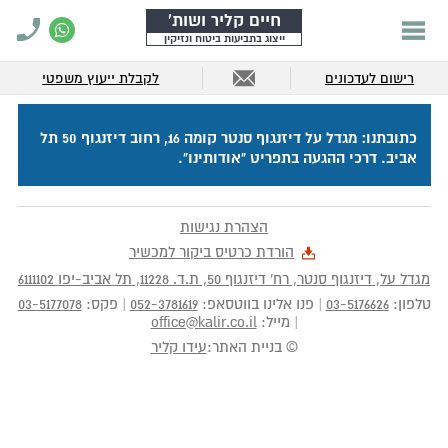
חיים קליר ושות'
ייצוג בתביעות ביטוח ונזיקין
רישום לעדכונים
לקבלת ייעוץ משפטי
כתובתנו: מגדל על דיזנגוף סנטר קומה 16, רחוב דיזנגוף 50 תל
אביב. דרכי ההגעה בתפריט "אודותינו".
הצהרת נגישות
הורדת כרטיס ביקור למכשיר
מגדל על, דיזנגוף סנטר, רח' דיזנגוף 50
, ת.ד.
11228
,
תל אביב-יפו
6111102
טלפון:
03-5176626
|
פנו אלינו בווטסאפ:
052-3781619
|
פקס:
03-5177078
|
מייל:
office@kalir.co.il
© בניית האתר:
עידו קליר