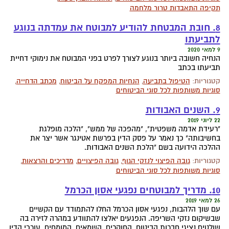
תקיפה התאבדות טרור מלחמה
8. חובת המבטחת להודיע למבוטח את עמדתה בנוגע
לתביעתו
9 למאי 2020
הנחיה חשובה ביותר בנוגע לצורך לפרט בפני המבוטח את נימוקי דחיית
תביעתו בכתב
קטגוריות:
הטיפול בתביעה
,
הנחיות המפקח על הביטוח
,
מכתב הדחייה
,
סוגיות משותפות לכל סוגי הביטוחים
9. השנים האבודות
22 ליוני 2019
"רעידת אדמה משפטית", "מהפכה של ממש", "הלכה מופלגת
בחשיבותה" כך נאמר על פסק הדין בפרשת אטינגר אשר יצר את
ההלכה הידועה בשם "הלכת השנים האבודות.
קטגוריות:
גובה הפיצוי לנזקי הגוף
,
גובה הפיצויים
,
מדריכים והרצאות
,
סוגיות משותפות לכל סוגי הביטוחים
10. מדריך למבוטחים נפגעי אסון הכרמל
26 למאי 2019
עם שוך הלהבות, נפגעי אסון הכרמל החלו להתמודד עם הקשיים
שבשיקום נזקי השריפה. הנפגעים יאלצו להתוודע במהרה לזירה בה
שולטים נציגי חברות הביטוח, החוקרים, השמאים, המומחים, עורכי הדין