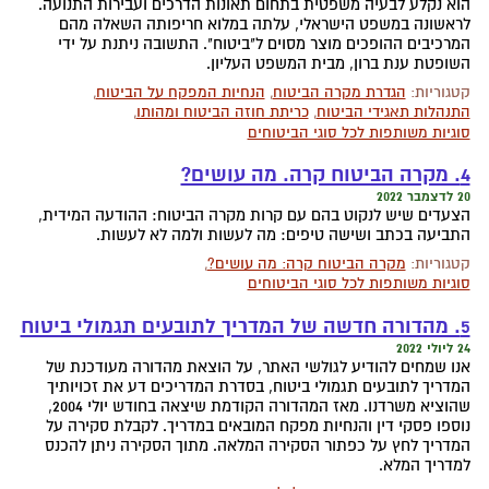
הוא נקלע לבעיה משפטית בתחום תאונות הדרכים ועבירות התנועה.
לראשונה במשפט הישראלי, עלתה במלוא חריפותה השאלה מהם
המרכיבים ההופכים מוצר מסוים ל"ביטוח". התשובה ניתנת על ידי
השופטת ענת ברון, מבית המשפט העליון.
קטגוריות:
הגדרת מקרה הביטוח
,
הנחיות המפקח על הביטוח
,
התנהלות תאגידי הביטוח
,
כריתת חוזה הביטוח ומהותו
,
סוגיות משותפות לכל סוגי הביטוחים
4. מקרה הביטוח קרה. מה עושים?
20 לדצמבר 2022
הצעדים שיש לנקוט בהם עם קרות מקרה הביטוח: ההודעה המידית,
התביעה בכתב ושישה טיפים: מה לעשות ולמה לא לעשות.
קטגוריות:
מקרה הביטוח קרה: מה עושים?
,
סוגיות משותפות לכל סוגי הביטוחים
5. מהדורה חדשה של המדריך לתובעים תגמולי ביטוח
24 ליולי 2022
אנו שמחים להודיע לגולשי האתר, על הוצאת מהדורה מעודכנת של
המדריך לתובעים תגמולי ביטוח, בסדרת המדריכים דע את זכויותיך
שהוציא משרדנו. מאז המהדורה הקודמת שיצאה בחודש יולי 2004,
נוספו פסקי דין והנחיות מפקח המובאים במדריך. לקבלת סקירה על
המדריך לחץ על כפתור הסקירה המלאה. מתוך הסקירה ניתן להכנס
למדריך המלא.