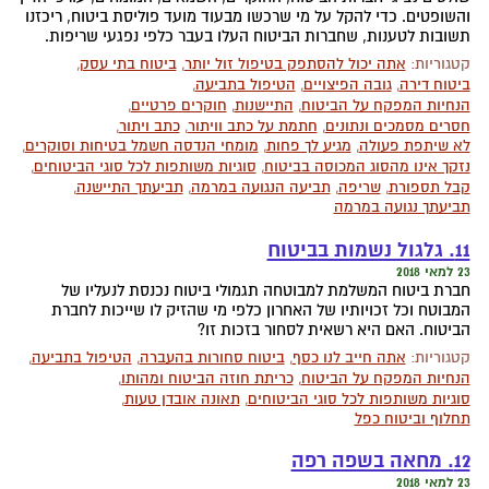
והשופטים. כדי להקל על מי שרכשו מבעוד מועד פוליסת ביטוח, ריכזנו
תשובות לטענות, שחברות הביטוח העלו בעבר כלפי נפגעי שריפות.
קטגוריות:
אתה יכול להסתפק בטיפול זול יותר
,
ביטוח בתי עסק
,
ביטוח דירה
,
גובה הפיצויים
,
הטיפול בתביעה
,
הנחיות המפקח על הביטוח
,
התיישנות
,
חוקרים פרטיים
,
חסרים מסמכים ונתונים
,
חתמת על כתב וויתור
,
כתב ויתור
,
לא שיתפת פעולה
,
מגיע לך פחות
,
מומחי הנדסה חשמל בטיחות וסוקרים
,
נזקך אינו מהסוג המכוסה בביטוח
,
סוגיות משותפות לכל סוגי הביטוחים
,
קבל תספורת
,
שריפה
,
תביעה הנגועה במרמה
,
תביעתך התיישנה
,
תביעתך נגועה במרמה
11. גלגול נשמות בביטוח
23 למאי 2018
חברת ביטוח המשלמת למבוטחה תגמולי ביטוח נכנסת לנעליו של
המבוטח וכל זכויותיו של האחרון כלפי מי שהזיק לו שייכות לחברת
הביטוח. האם היא רשאית לסחור בזכות זו?
קטגוריות:
אתה חייב לנו כסף
,
ביטוח סחורות בהעברה
,
הטיפול בתביעה
,
הנחיות המפקח על הביטוח
,
כריתת חוזה הביטוח ומהותו
,
סוגיות משותפות לכל סוגי הביטוחים
,
תאונה אובדן טעות
,
תחלוף וביטוח כפל
12. מחאה בשפה רפה
23 למאי 2018