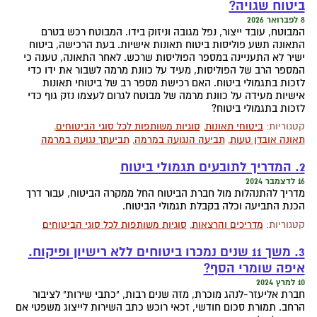
ביטוח שגויה?
8 לפברואר 2026
המבוטח, עובד ייצור, נפל מגובה וניזוק בידו. המבוטח רכש בטרם
התאונה תשע פוליסות ביטוח תאונות אישיות. בעת הרכישה, ביטוח
ישיר לא התעניינה במספר הפוליסות שרכש. לאחר התאונה, טענה כי
המספר הרב של הפוליסות, מעיד על כוונת מרמה לשבור את ידו כדי
לזכות בתגמולי ביטוח. האם רכישת מספר רב של ביטוחי תאונות
אישיות מעידה על כוונת מרמה של מבוטח לגרום לעצמו נזק גוף כדי
לזכות בתגמולי ביטוח?
קטגוריות:
ביטוחי תאונות
,
סוגיות משותפות לכל סוגי הביטוחים
,
תאונה אובדן טעות
,
תביעה הנגועה במרמה
,
תביעתך נגועה במרמה
2. המדריך לתובעים תגמולי ביטוח
16 לדצמבר 2024
מדריך להתנהלות מול חברת הביטוח החל ממקרה הביטוח, עבור דרך
הכנת התביעה וכלה בקבלת תגמולי הביטוח.
קטגוריות:
מדריכים והרצאות
,
סוגיות משותפות לכל סוגי הביטוחים
3. משך 11 שנים נמכרו ביטוחים ללא רישיון ופיקוח.
איפה שומרי הסף?
10 למרץ 2024
חברת אליעזר-לנהג מוכרת, מזה שנים רבות, "כתבי שירות" לציבור
הרחב. תמורת סכום חודשי, זכאי רוכש כתב השירות לייצוג משפטי אם