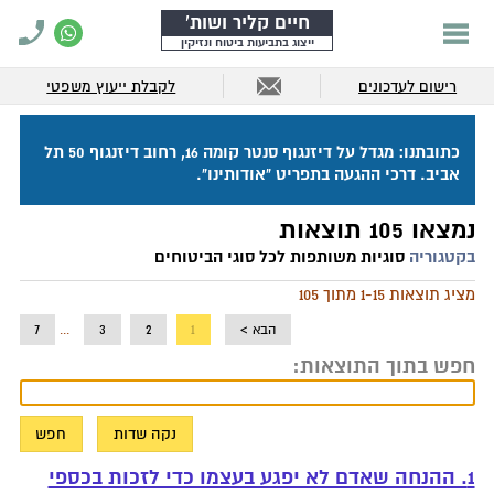
חיים קליר ושות'
ייצוג בתביעות ביטוח ונזיקין
רישום לעדכונים
לקבלת ייעוץ משפטי
כתובתנו: מגדל על דיזנגוף סנטר קומה 16, רחוב דיזנגוף 50 תל
אביב. דרכי ההגעה בתפריט "אודותינו".
נמצאו 105 תוצאות
בקטגוריה
סוגיות משותפות לכל סוגי הביטוחים
מציג תוצאות 1-15 מתוך 105
הבא >
1
2
3
...
7
חפש בתוך התוצאות:
1. ההנחה שאדם לא יפגע בעצמו כדי לזכות בכספי