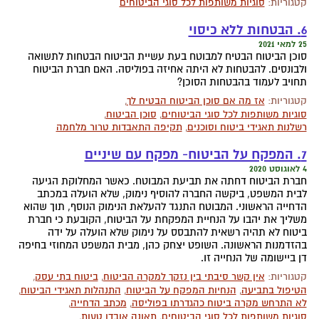
קטגוריות:
סוגיות משותפות לכל סוגי הביטוחים
6. הבטחות ללא כיסוי
25 למאי 2021
סוכן הביטוח הבטיח למבוטח בעת עשיית הביטוח הבטחות לתשואה
ולבונסים. להבטחות לא היתה אחיזה בפוליסה. האם חברת הביטוח
תחויב לעמוד בהבטחות הסוכן?
קטגוריות:
אז מה אם סוכן הביטוח הבטיח לך
,
סוגיות משותפות לכל סוגי הביטוחים
,
סוכן הביטוח
,
רשלנות תאגידי ביטוח וסוכנים
,
תקיפה התאבדות טרור מלחמה
7. המפקח על הביטוח- מפקח עם שיניים
4 לאוגוסט 2020
חברת הביטוח דחתה את תביעת המבוטח. כאשר המחלוקת הגיעה
לבית המשפט, ביקשה החברה להוסיף נימוק, שלא הועלה במכתב
הדחייה הראשוני. המבוטח התנגד להעלאת הנימוק הנוסף, תוך שהוא
משליך את יהבו על הנחיית המפקחת על הביטוח, הקובעת כי חברת
ביטוח לא תהיה רשאית להתבסס על נימוק שלא הועלה על ידה
בהזדמנות הראשונה. השופט יצחק כהן, מבית המשפט המחוזי בחיפה
דן ביישומה של הנחייה זו.
קטגוריות:
אין קשר סיבתי בין נזקך למקרה הביטוח
,
ביטוח בתי עסק
,
הטיפול בתביעה
,
הנחיות המפקח על הביטוח
,
התנהלות תאגידי הביטוח
,
לא התרחש מקרה ביטוח כהגדרתו בפוליסה
,
מכתב הדחייה
,
סוגיות משותפות לכל סוגי הביטוחים
,
תאונה אובדן טעות
,