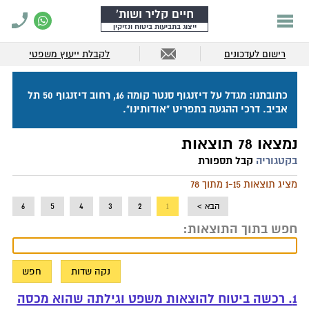
חיים קליר ושות'
ייצוג בתביעות ביטוח ונזיקין
רישום לעדכונים
לקבלת ייעוץ משפטי
כתובתנו: מגדל על דיזנגוף סנטר קומה 16, רחוב דיזנגוף 50 תל
אביב. דרכי ההגעה בתפריט "אודותינו".
נמצאו 78 תוצאות
בקטגוריה
קבל תספורת
מציג תוצאות 1-15 מתוך 78
הבא >
1
2
3
4
5
6
חפש בתוך התוצאות:
1. רכשה ביטוח להוצאות משפט וגילתה שהוא מכסה