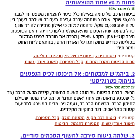
פחות מ 6% אחוז מהוצאותיה
15 לדצמבר 2024
ביטוח הרכב של נחמה באיילון כלל כיסוי להוצאות משפט עד לגובה
50,000 שקל. אולם כשנחמה עברה עבירת תעבורה ושילמה לעורך דין
על הייצוג 31,000 שקל, נדהמה לגלות כי איילון מחזירה לה רק 1,815
שקל בטענה שזה הסכום שהיא משלמת לעורכי דינה. האם השופטת
מירב קנזי-נאמן, תקבע שאיילון הפרה את חובתה לפרט מגבלות
בפוליסה כנדרש בחוק ותגן על האזרח הקטן, בהתאם לרוח החוק
ומטרותיו?
קטגוריות:
ביטוח דירה
,
ביטוח צד שלישי
,
חריגים בפוליסה
,
סכום הביטוח תקרת החבות
,
קבל תספורת
,
תאונה אובדן טעות
2. ביהמ"ש למבטחים: אל תיכנסו לכיס הנפגעים
בנימוק פטרנליסטי
29 לספטמבר 2024
הראל, חברת הביטוח של הנהג האשם בתאונה, קיזזה מבעל הרכב (צד
ג') שנפגע בתאונה 20 אחוז "אשם תורם" וכן מס ערך מוסף ששילם
לתיקון הרכב. הרשמת הבכירה, נעמה ניר, מבית המשפט לתביעות
קטנות בתל אביב, דנה בחוקיות הקיזוזים.
קטגוריות:
ביטוח רכב מקיף
,
הקטנת הנזק
,
קבל תספורת
,
תאונה אובדן טעות
,
תספורת לתגמולי הביטוח
3. שלמה ביטוח סירבה לחשוף הסכמים סודיים.