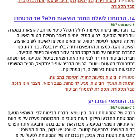
קטגוריות:
ביטוח דירה
,
נזקי מים
,
נזקי מים: שיטפון צנרת ברק ברד
,
קבל תספורת
14. הבטחנו לשלם החזר הוצאות מלא? אז הבטחנו
6 לאוגוסט 2017
בני זוג רכשו ביטוח נסיעות לחו"ל הכולל כיסוי מורחב להוצאות במקרה
של ביטול הנסיעה. לרוע המזל, יומיים לאחר תחילת הטיול האישה
חלתה ונזקקה לטיפול רפואי. הרופאים המליצו לאישה לשוב ארצה.
האישה נהגה כמצוות הרופאים וחזרה בלוויית בעלה. בני הזוג פנו
לחברת הביטוח על מנת לקבל החזר עבור הוצאות ביטול הנסיעה.
חברת הביטוח החזירה לבני הזוג את הוצאות ביטול הנסיעה, אך עשתה
"תספורת" בטענות שונות. הרשם הבכיר אופיר יחזקאל, מבית המשפט
לתביעות קטנות בירושלים, דן במחלוקת.
קטגוריות:
ביטוח נסיעות לחו"ל
,
הטיפול בתביעה
,
התנהלות תאגידי הביטוח
,
מגיע לך פחות
,
מצב רפואי
,
מצבך אינו מזכה
,
קבל תספורת
,
תספורת לתגמולי הביטוח
15. השמאי המכריע
3 לאוגוסט 2017
רכבה של המבוטחת ניזוק. בין שמאי חברת הביטוח לבין השמאי מטעם
המבוטחת התגלעו חילוקי דעות קוטביים. המבוטחת פעלה על פי חוות
הדעת של השמאי מטעמה, מכרה את הרכב בנזקו ותבעה את ההפרש
בבית המשפט לתביעות קטנות. השופט ישי קורן, מבית המשפט
לתביעות קטנות בתל אביב, דן בזכותה של המבוטחת לפעול על פי