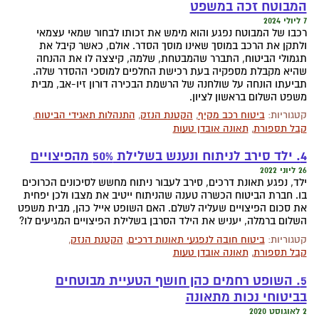
המבוטח זכה במשפט
7 ליולי 2024
רכבו של המבוטח נפגע והוא מימש את זכותו לבחור שמאי עצמאי
ולתקן את הרכב במוסך שאינו מוסך הסדר. אולם, כאשר קיבל את
תגמולי הביטוח, התברר שהמבטחת, שלמה, קיצצה לו את ההנחה
שהיא מקבלת מספקיה בעת רכישת החלפים למוסכי ההסדר שלה.
תביעתו הונחה על שולחנה של הרשמת הבכירה דורון זיו-אב, מבית
משפט השלום בראשון לציון.
קטגוריות:
ביטוח רכב מקיף
,
הקטנת הנזק
,
התנהלות תאגידי הביטוח
,
קבל תספורת
,
תאונה אובדן טעות
4. ילד סירב לניתוח ונענש בשלילת 50% מהפיצויים
26 ליוני 2022
ילד, נפגע תאונת דרכים, סירב לעבור ניתוח מחשש לסיכונים הכרוכים
בו. חברת הביטוח הכשרה טענה שהניתוח ייטיב את מצבו ולכן יפחית
את סכום הפיצויים שעליה לשלם. האם השופט אייל כהן, מבית משפט
השלום ברמלה, יעניש את הילד הסרבן בשלילת הפיצויים המגיעים לו?
קטגוריות:
ביטוח חובה לנפגעי תאונות דרכים
,
הקטנת הנזק
,
קבל תספורת
,
תאונה אובדן טעות
5. השופט רחמים כהן חושף הטעיית מבוטחים
בביטוחי נכות מתאונה
2 לאוגוסט 2020