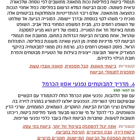
תגמולי ביטוח בפוליסות נכות מתאונה מחושבים לפי נוסחה שלכאורה
נראית פשוטה: סכום הביטוח המלא הרשום בפוליסה כפול אחוזי הנכות
כתוצאה מהתאונה. אולם ריבוי ההתדיינויות והמחלוקות בביטוחים אלה
מוכיח כי משהו לקוי בנוסחה ובדרך יישומה. הסוגייה הגיעה אל שולחנו
של השופט רחמים כהן, מבית המשפט המחוזי בתל אביב. השופט
מנתח באיזמל חד את הסוגייה. בסופו של דיון הוא מגיע למסקנה
שהראל, אחת מחברות הביטוח הגדולות בתחום, מחשבת את תגמולי
הביטוח לפי מדיניות סמויה מן העין שאינה מעוגנת בפוליסה. התנהלות
הראל, פוסק השופט רחמים כהן, גורמת נזק ממוני למבוטחיה בהיקף
המצדיק אישור תובענה ייצוגית בעילות של הטעיית מבוטחים והפרת
חובת הגילוי כלפיהם.
קטגוריות:
ביטוחי תאונות
,
קבל תספורת
,
תאונה אובדן טעות
,
תספורת לתגמולי הביטוח
6. מדריך למבוטחים נפגעי אסון הכרמל
26 למאי 2019
עם שוך הלהבות, נפגעי אסון הכרמל החלו להתמודד עם הקשיים
שבשיקום נזקי השריפה. הנפגעים יאלצו להתוודע במהרה לזירה בה
שולטים נציגי חברות הביטוח, החוקרים, השמאים, המומחים, עורכי הדין
והשופטים. כדי להקל על מי שרכשו מבעוד מועד פוליסת ביטוח, ריכזנו
תשובות לטענות, שחברות הביטוח העלו בעבר כלפי נפגעי שריפות.
קטגוריות:
אתה יכול להסתפק בטיפול זול יותר
,
ביטוח בתי עסק
,
ביטוח דירה
,
גובה הפיצויים
,
הטיפול בתביעה
,
הנחיות המפקח על הביטוח
,
התיישנות
,
חוקרים פרטיים
,