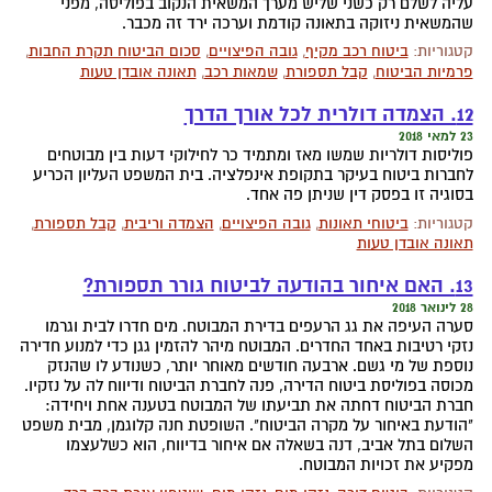
עליה לשלם רק כשני שליש מערך המשאית הנקוב בפוליסה, מפני
שהמשאית ניזוקה בתאונה קודמת וערכה ירד זה מכבר.
קטגוריות:
ביטוח רכב מקיף
,
גובה הפיצויים
,
סכום הביטוח תקרת החבות
,
פרמיות הביטוח
,
קבל תספורת
,
שמאות רכב
,
תאונה אובדן טעות
12. הצמדה דולרית לכל אורך הדרך
23 למאי 2018
פוליסות דולריות שמשו מאז ומתמיד כר לחילוקי דעות בין מבוטחים
לחברות ביטוח בעיקר בתקופת אינפלציה. בית המשפט העליון הכריע
בסוגיה זו בפסק דין שניתן פה אחד.
קטגוריות:
ביטוחי תאונות
,
גובה הפיצויים
,
הצמדה וריבית
,
קבל תספורת
,
תאונה אובדן טעות
13. האם איחור בהודעה לביטוח גורר תספורת?
28 לינואר 2018
סערה העיפה את גג הרעפים בדירת המבוטח. מים חדרו לבית וגרמו
נזקי רטיבות באחד החדרים. המבוטח מיהר להזמין גגן כדי למנוע חדירה
נוספת של מי גשם. ארבעה חודשים מאוחר יותר, כשנודע לו שהנזק
מכוסה בפוליסת ביטוח הדירה, פנה לחברת הביטוח ודיווח לה על נזקיו.
חברת הביטוח דחתה את תביעתו של המבוטח בטענה אחת ויחידה:
"הודעת באיחור על מקרה הביטוח". השופטת חנה קלוגמן, מבית משפט
השלום בתל אביב, דנה בשאלה אם איחור בדיווח, הוא כשלעצמו
מפקיע את זכויות המבוטח.