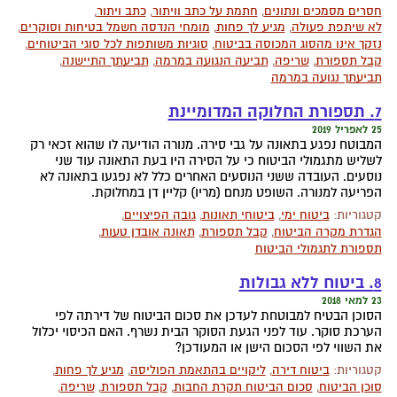
חסרים מסמכים ונתונים
,
חתמת על כתב וויתור
,
כתב ויתור
,
לא שיתפת פעולה
,
מגיע לך פחות
,
מומחי הנדסה חשמל בטיחות וסוקרים
,
נזקך אינו מהסוג המכוסה בביטוח
,
סוגיות משותפות לכל סוגי הביטוחים
,
קבל תספורת
,
שריפה
,
תביעה הנגועה במרמה
,
תביעתך התיישנה
,
תביעתך נגועה במרמה
7. תספורת החלוקה המדומיינת
25 לאפריל 2019
המבוטח נפגע בתאונה על גבי סירה. מנורה הודיעה לו שהוא זכאי רק
לשליש מתגמולי הביטוח כי על הסירה היו בעת התאונה עוד שני
נוסעים. העובדה ששני הנוסעים האחרים כלל לא נפגעו בתאונה לא
הפריעה למנורה. השופט מנחם (מריו) קליין דן במחלוקת.
קטגוריות:
ביטוח ימי
,
ביטוחי תאונות
,
גובה הפיצויים
,
הגדרת מקרה הביטוח
,
קבל תספורת
,
תאונה אובדן טעות
,
תספורת לתגמולי הביטוח
8. ביטוח ללא גבולות
23 למאי 2018
הסוכן הבטיח למבוטחת לעדכן את סכום הביטוח של דירתה לפי
הערכת סוקר. עוד לפני הגעת הסוקר הבית נשרף. האם הכיסוי יכלול
את השווי לפי הסכום הישן או המעודכן?
קטגוריות:
ביטוח דירה
,
ליקויים בהתאמת הפוליסה
,
מגיע לך פחות
,
סוכן הביטוח
,
סכום הביטוח תקרת החבות
,
קבל תספורת
,
שריפה
,