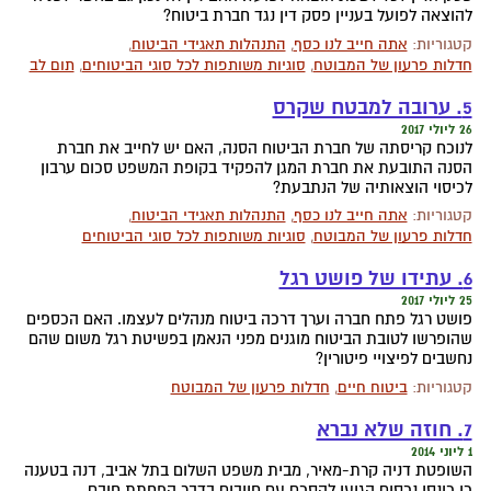
להוצאה לפועל בעניין פסק דין נגד חברת ביטוח?
קטגוריות:
אתה חייב לנו כסף
,
התנהלות תאגידי הביטוח
,
חדלות פרעון של המבוטח
,
סוגיות משותפות לכל סוגי הביטוחים
,
תום לב
5. ערובה למבטח שקרס
26 ליולי 2017
לנוכח קריסתה של חברת הביטוח הסנה, האם יש לחייב את חברת
הסנה התובעת את חברת המגן להפקיד בקופת המשפט סכום ערבון
לכיסוי הוצאותיה של הנתבעת?
קטגוריות:
אתה חייב לנו כסף
,
התנהלות תאגידי הביטוח
,
חדלות פרעון של המבוטח
,
סוגיות משותפות לכל סוגי הביטוחים
6. עתידו של פושט רגל
25 ליולי 2017
פושט רגל פתח חברה וערך דרכה ביטוח מנהלים לעצמו. האם הכספים
שהופרשו לטובת הביטוח מוגנים מפני הנאמן בפשיטת רגל משום שהם
נחשבים לפיצויי פיטורין?
קטגוריות:
ביטוח חיים
,
חדלות פרעון של המבוטח
7. חוזה שלא נברא
1 ליוני 2014
השופטת דניה קרת-מאיר, מבית משפט השלום בתל אביב, דנה בטענה
כי כונסי נכסים הגיעו להסכם עם חייבים בדבר הפחתת חובם.