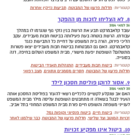
קטגוריות:
חדלות פרעון של המבוטח
,
תביעות נזיקין אחרות
8. לא הצליחו לזכות מן ההפקר
26 למאי 2014
עובד קלאבמרקט תבע את הרשת בגין נזקי גוף שנגרמו לו במהלך
עבודתו. הרשת בוטחה בעת פעילותה בביטוח חבות מעבידים. עקב
הליכי פירוק, הורה בית המשפט על דחיית כל התביעות כנגד
קלאבמרקט. האם גם המבטחות בביטוח חבות מעבידים יצאו פטורות
מתשלום? השופטת יפעת מישורי, מבית המשפט השלום בחיפה, דנה
בסוגייה.
קטגוריות:
ביטוח חבות מעבידים
,
התנהלות תאגידי הביטוח
,
חדלות פרעון של המבוטח
,
חסרים מסמכים ונתונים
,
מצב רפואי
9. אסור לרוקן פוליסת חסכון לילד
20 למאי 2014
האם אב שנקלע לקשיים כלכליים רשאי להעזר בפוליסת החסכון אותה
הועיד לבנו? בשאלה זו מתחבטים השופטת עליסה מילר מבית המשפט
לענייני משפחה והשופט חיים פורת מבית המשפט המחוזי בתל אביב.
קטגוריות:
ביטוח חיים
,
ביטוח פנסיוני וקופות גמל
,
זכויות המוטב וצד שלישי
,
חדלות פרעון של המבוטח
,
כבר שילמנו לאחר
10. ביטול אינו מפקיע זכויות