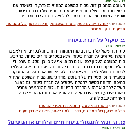
20 למאי 2014
השופט מנחם בן דוד, מבית המשפט המחוזי בנצרת, דן בשאלה אם
ביטול חוזה מכר של בית, מפקיע את זכויותיה של חברת הביטוח,
שקיבלה משכון על הבית כבטחון להלוואה שנתנה לרוכש הבית.
קטגוריות:
אתה חייב לנו כסף
,
ביטוח משכנתא
,
חדלות פרעון של המבוטח
,
תביעות נזיקין אחרות
11. עיקול על חברת ביטוח
12 למאי 2014
סוגיית העיקול על חברת ביטוח מתעוררת חדשות לבקרים. אין לאפשר
הטלת עיקולים על חברת ביטוח, אלא במקרים נדירים ביותר. כך קבע
בית המשפט העליון לפני שנים רבות. אף על פי כן, נוקטים עורכי דין
בהליכי עיקול נגד חברות ביטוח. כדי לתרום לביעור התופעה, העלולה
לגרום נזק שלא לצורך, מצאנו לנכון להביא שוב את ההלכה הפסוקה
בסוגייה זו וכן פסק דין של השופט עודד גרשון, מבית המשפט המחוזי
בחיפה, הדוחה בקשה להטלת עיקולים על חברת ביטוח, גם כאשר
העילה לכך היא למנוע מחברת הביטוח תשלומים לנפגעים אחרים
באותו אירוע, תשלומים העלולים להותיר את הנפגע מחוץ לגבול
האחריות שבפוליסה.
קטגוריות:
ביטוח בתי עסק
,
התנהלות תאגידי הביטוח
,
חדלות פרעון של המבוטח
,
כבר שילמנו לאחר
,
תאונה אובדן טעות
12. מי זכאי לתגמולי ביטוח חיים הילדים או הנושים?
28 לאפריל 2014