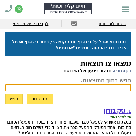
חיים קליר ושות'
ייצוג בתביעות ביטוח ונזיקין
רישום לעדכונים
לקבלת ייעוץ משפטי
כתובתנו: מגדל על דיזנגוף סנטר קומה 16, רחוב דיזנגוף 50 תל
אביב. דרכי ההגעה בתפריט "אודותינו".
נמצאו 12 תוצאות
בקטגוריה
חדלות פרעון של המבוטח
חפש בתוך התוצאות:
1. נזק בזדון
25 למאי 2021
בנק נתן אשראי למפעל כנגד שעבוד ציוד. הציוד בוטח. המפעל הסתבך
בחובות. אחד ממנהלי המפעל מכר את הציוד כדי לשלם חובות. האם
פעולתו של מנהל המפעל היא פעולה בזדון המבוטחת בפוליסה?