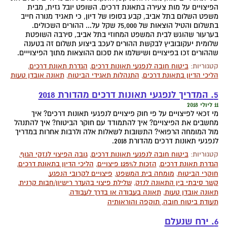
הפיצויים על מות צעירה בתאונת דרכים. השופט יובל גזית, מבית
משפט השלום בתל אביב, קבע בסופו של דיון, כי תאגיד מנורה חייב
בתשלום והטיל הוצאות של 75,000 שקל על... ההורים השכולים.
בערעור שהוגש לבית המשפט המחוזי בתל אביב, סירבה השופטת
שלומית יעקובוביץ לבקשת ההורים לעכב ביצוע תשלום זה בטענה
שההורים זכו בפיצויים ושישלמו את סכום ההוצאות מתוך הפיצוייים.
קטגוריות:
ביטוח חובה לנפגעי תאונות דרכים
,
הגדרת תאונת דרכים
,
הליכי הדיון בתאונת דרכים
,
התנהלות תאגידי הביטוח
,
תאונה אובדן טעות
5. המדריך לנפגעי תאונות דרכים מהדורת 2018
11 ליולי 2018
מי זכאי לפיצויים על פי חוק פיצויים לנפגעי תאונות דרכים? איך
מחשבים את הפיצויים? איך להתמודד עם חוקר הביטוח? איך להתנהל
מול המומחה הרפואי? התשובות לשאלות אלה ולרבות אחרות במדריך
לנפגעי תאונות דרכים מהדורת 2018.
קטגוריות:
ביטוח חובה לנפגעי תאונות דרכים
,
גובה הפיצוי לנזקי הגוף
,
הגדרת תאונת דרכים
,
הזכות ל125% פיצויים
,
הליכי הדיון בתאונת דרכים
,
חוקרי הביטוח
,
מומחה בית המשפט
,
פיצויים לקרובי הנפגע
,
קשר סיבתי בין התאונה לנזק
,
שלילת פיצוי בהעדר רישיון/חבות קרנית
,
תאונה אובדן טעות
,
תאונה בעבודה או בדרך לעבודה
,
תעודת ביטוח חובה, תוקפה והוראותיה
6. ירח שנעלם