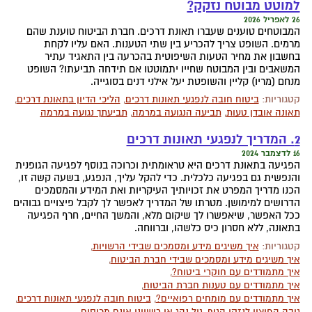
למוטט מבוטח נזקק?
26 לאפריל 2026
המבוטחים טוענים שעברו תאונת דרכים. חברת הביטוח טוענת שהם
מרמים. השופט צריך להכריע בין שתי הטענות. האם עליו לקחת
בחשבון את מחיר הטעות השיפוטית בהכרעה בין התאגיד עתיר
המשאבים ובין המבוטח שחייו יתמוטטו אם תידחה תביעתו? השופט
מנחם (מריו) קליין והשופטת יעל אילני דנים בסוגייה.
קטגוריות:
ביטוח חובה לנפגעי תאונות דרכים
,
הליכי הדיון בתאונת דרכים
,
תאונה אובדן טעות
,
תביעה הנגועה במרמה
,
תביעתך נגועה במרמה
2. המדריך לנפגעי תאונות דרכים
16 לדצמבר 2024
הפגיעה בתאונת דרכים היא טראומתית וכרוכה בנוסף לפגיעה הגופנית
והנפשית גם בפגיעה כלכלית. כדי להקל עליך, הנפגע, בשעה קשה זו,
הכנו מדריך המפרט את זכויותיך העיקריות ואת המידע והמסמכים
הדרושים למימושן. מטרתו של המדריך לאפשר לך לקבל פיצויים גבוהים
ככל האפשר, שיאפשרו לך שיקום מלא, והמשך החיים, חרף הפגיעה
בתאונה, ללא חסרון כיס כלשהו, וברווחה.
קטגוריות:
איך משיגים מידע ומסמכים שבידי הרשויות
,
איך משיגים מידע ומסמכים שבידי חברת הביטוח
,
איך מתמודדים עם חוקרי ביטוח?
,
איך מתמודדים עם טענות חברת הביטוח
,
איך מתמודדים עם מומחים רפואיים?
,
ביטוח חובה לנפגעי תאונות דרכים
,
גובה הפיצוי לנזקי הגוף
,
גיל נהג או רישיונו אינם מכוסים
,