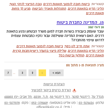
קטגוריות:
ביטוח חובה לנפגעי תאונות דרכים
,
גובה הפיצוי לנזקי הגוף
,
הליכי הדיון בתאונת דרכים
,
התנהלות תאגידי הביטוח
,
מגיע לך פחות
,
תאונת דרכים
15. המדינה כחברת ביטוח
28 ליולי 2017
עובד שעסק בעבודה בשרות חברה למען משרד הבטחון נפגע בתאונת
דרכים. האם רשאית המדינה ששילמה עבור נזקיו כמבטחת עצמית
לדרוש שיפוי מהחברה?
קטגוריות:
אתה חייב לנו כסף
,
ביטוח חובה לנפגעי תאונות דרכים
,
הליכי הדיון בתאונת דרכים
,
שלילת פיצוי בהעדר רישיון/חבות קרנית
,
תאונת דרכים
,
תחלוף וביטוח כפל
מציג תוצאות 1-15 מתוך 101
הבא >
1
2
3
...
7
הצהרת נגישות
הורדת כרטיס ביקור למכשיר
מגדל על, דיזנגוף סנטר, רח' דיזנגוף 50
, ת.ד.
11228
,
תל אביב-יפו
6111102
טלפון:
03-5176626
|
פנו אלינו בווטסאפ:
052-3781619
|
פקס:
03-5177078
|
מייל:
office@kalir.co.il