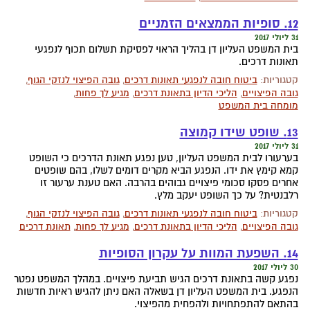
12. סופיות הממצאים הזמניים
31 ליולי 2017
בית המשפט העליון דן בהליך הראוי לפסיקת תשלום תכוף לנפגעי
תאונות דרכים.
קטגוריות:
ביטוח חובה לנפגעי תאונות דרכים
,
גובה הפיצוי לנזקי הגוף
,
גובה הפיצויים
,
הליכי הדיון בתאונת דרכים
,
מגיע לך פחות
,
מומחה בית המשפט
13. שופט שידו קמוצה
31 ליולי 2017
בערעורו לבית המשפט העליון, טען נפגע תאונת הדרכים כי השופט
קמא קימץ את ידו. הנפגע הביא מקרים דומים לשלו, בהם שופטים
אחרים פסקו סכומי פיצויים גבוהים בהרבה. האם טענת ערעור זו
רלבנטית? על כך השופט יעקב מלץ.
קטגוריות:
ביטוח חובה לנפגעי תאונות דרכים
,
גובה הפיצוי לנזקי הגוף
,
גובה הפיצויים
,
הליכי הדיון בתאונת דרכים
,
מגיע לך פחות
,
תאונת דרכים
14. השפעת המוות על עקרון הסופיות
30 ליולי 2017
נפגע קשה בתאונת דרכים הגיש תביעת פיצויים. במהלך המשפט נפטר
הנפגע. בית המשפט העליון דן בשאלה האם ניתן להגיש ראיות חדשות
בהתאם להתפתחויות ולהפחית מהפיצוי.