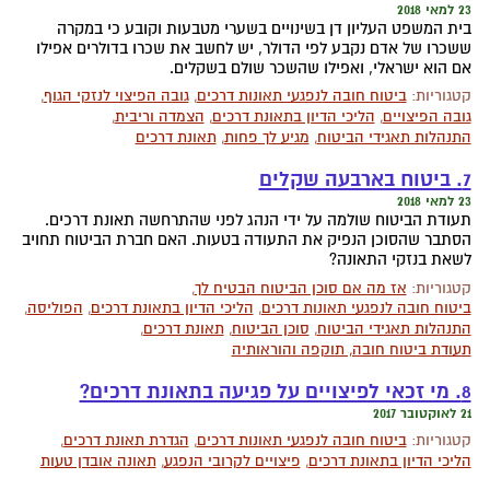
23 למאי 2018
בית המשפט העליון דן בשינויים בשערי מטבעות וקובע כי במקרה
ששכרו של אדם נקבע לפי הדולר, יש לחשב את שכרו בדולרים אפילו
אם הוא ישראלי, ואפילו שהשכר שולם בשקלים.
קטגוריות:
ביטוח חובה לנפגעי תאונות דרכים
,
גובה הפיצוי לנזקי הגוף
,
גובה הפיצויים
,
הליכי הדיון בתאונת דרכים
,
הצמדה וריבית
,
התנהלות תאגידי הביטוח
,
מגיע לך פחות
,
תאונת דרכים
7. ביטוח בארבעה שקלים
23 למאי 2018
תעודת הביטוח שולמה על ידי הנהג לפני שהתרחשה תאונת דרכים.
הסתבר שהסוכן הנפיק את התעודה בטעות. האם חברת הביטוח תחויב
לשאת בנזקי התאונה?
קטגוריות:
אז מה אם סוכן הביטוח הבטיח לך
,
ביטוח חובה לנפגעי תאונות דרכים
,
הליכי הדיון בתאונת דרכים
,
הפוליסה
,
התנהלות תאגידי הביטוח
,
סוכן הביטוח
,
תאונת דרכים
,
תעודת ביטוח חובה, תוקפה והוראותיה
8. מי זכאי לפיצויים על פגיעה בתאונת דרכים?
21 לאוקטובר 2017
קטגוריות:
ביטוח חובה לנפגעי תאונות דרכים
,
הגדרת תאונת דרכים
,
הליכי הדיון בתאונת דרכים
,
פיצויים לקרובי הנפגע
,
תאונה אובדן טעות