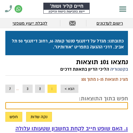
חיים קליר ושות'
ייצוג בתביעות ביטוח ונזיקין
רישום לעדכונים
לקבלת ייעוץ משפטי
כתובתנו: מגדל על דיזנגוף סנטר קומה 16, רחוב דיזנגוף 50 תל
אביב. דרכי ההגעה בתפריט "אודותינו".
נמצאו 101 תוצאות
בקטגוריה
הליכי הדיון בתאונת דרכים
מציג תוצאות 1-15 מתוך 101
הבא >
1
2
3
...
7
חפש בתוך התוצאות:
1. האם שופט חייב לקחת בחשבון שטעותו עלולה