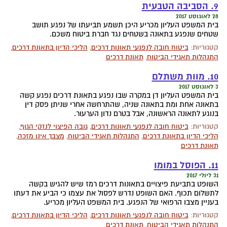
9. הסביבה הטבעית
28 לאוגוסט 2017
בית המשפט העליון מכריע היכן תשמע תביעתו של נפגע תושב
שטחים שנפגע בתאונה בשטחים נגד חברת ביטוח משכם.
קטגוריות:
ביטוח חובה לנפגעי תאונות דרכים
,
הליכי הדיון בתאונת דרכים
,
התנהלות תאגידי הביטוח
,
תאונת דרכים
10. מוות משתלם
3 לאוגוסט 2017
בית המשפט העליון דן במקרה שבו נפגע בתאונת דרכים נפגע קשה
בתאונה אחת ומת בתאונה שניה, שהתרחשה אחרי שניתן פסק דין
בנוגע לתאונה הראשונה, אבל בטרם נדון הערעור.
קטגוריות:
ביטוח חובה לנפגעי תאונות דרכים
,
גובה הפיצוי לנזקי הגוף
,
הליכי הדיון בתאונת דרכים
,
התנהלות תאגידי הביטוח
,
מצבך אינו מזכה
,
תאונת דרכים
11. הפוסל במומו
31 ליולי 2017
השופט בתביעת פיצויים בתאונות דרכים רמז שיש להגיש בקשה
לתשלום תכוף. האם השופט נדרש לפסול את עצמו כי הביע את דעתו
בעניין מצבו הרפואי של הנפגע. בית המשפט העליון מכריע.
קטגוריות:
ביטוח חובה לנפגעי תאונות דרכים
,
הליכי הדיון בתאונת דרכים
,
התנהלות תאגידי הביטוח
,
תאונת דרכים