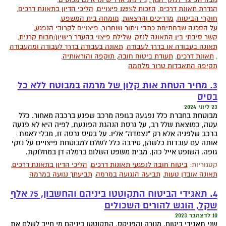
הגדרת תאונת דרכים
,
הזכות ל125% פיצויים
,
הליכי הדיון בתאונת דרכים
,
חוקרי הביטוח
,
מדריכים והרצאות
,
מומחה בית המשפט
,
על הסכנה שבחתימת כתבי ויתור ושחרור
,
פיצויים לקרובי הנפגע
,
קשר סיבתי בין התאונה לנזק
,
שלילת פיצוי בהעדר רישיון/חבות קרנית
,
תאונה בעבודה או בדרך לעבודה
,
תאונה בעבודה בדרך לעבודה ומהעבודה
,
תאונת דרכים
,
תעודת ביטוח חובה, תוקפה והוראותיה
,
תקיפה התאבדות טרור מלחמה
3. מחיר הטחת אות קלון של מרמה במבוטח ללא כל
בסיס
23 ליוני 2024
מבוטחת בחברת כלל נפגעה בגופה מרכב שפגע ברכבה מאחור. כלל
עטה, כמוצאת שלל רב, על גרסת הנהגת הפוגעת, לפיה היא לא פגעה
ברכב שלפניה אלא רק "נצמדה" אליו. על בסיס גרסה זו, מבלי לאמת
אותה עם עובדות כלשהן, סירבה כלל לשלם למבוטחת פיצויים על נזקי
גופה. השופט אייל כהן, מבית משפט השלום ברמלה דן במחלוקת.
קטגוריות:
ביטוח חובה לנפגעי תאונות דרכים
,
הליכי הדיון בתאונת דרכים
,
תאונה אובדן טעות
,
תביעה הנגועה במרמה
,
תביעתך נגועה במרמה
4. תאגידי הביטוח התקוטטו ביניהם והחשבון, 75 אלף
שקל, הוגש להורים השכולים
10 לדצמבר 2023
שני תאגידי ביטוח, מנורה והפניקס, התקוטטו ביניהם מי חייב לשלם את