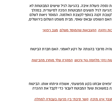
ת נספה פעולת איבה. בהגיעה לגיל שישים המבוטחת לא
הגיעה לגיל תשעים המבוטחת הפכה לסיעודית. במהלך
קצבת זקנה בנוסף לקצבת האלמנה. המוסד ניאות לשלם
 האם השופט עבאס עאסי, מבית משפט השלום בירושלים,
ות וזקנה
,
הקצבאות שהמוסד משלם
,
מצב רפואי
שהיה מדובר בהצתה על רקע לאומני. האם חברת הביטוח
וח נזקי מלחמה גוף ורכוש
,
המקרה שלך מוחרג מהביטוח
,
פאים אבחנו בקע מפשעתי, אשפזו וניתחו אותו. הביטוח
דנה במשוכות שעל המבוטח לעבור כדי לקבל את ההכרה
צבך אינו מזכה
,
קשר סיבתי בין פגיעה בעבודה למחלה
,