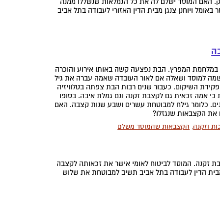
נק. האם המוסד ישלם לה את כל הגמלאות שנשללו ממנה
באומל ויוחנן צנגן מבית הדין האזורי לעבודה בתל אביב
 במלחמת המפרץ. הבת נפצעה קשה באותו אירוע והוכרה
שמה למוסד ושאלה אם לאור העובדה שאמה עברה את גיל
פקידת השיקום. כעבור שנים רבות הבת צפתה בטלוויזיה
כי אמה זכאית גם לקצבת זקנה וגם גמלת איבה. בסופו
ים. כלומר גילח למבוטחת עשרים ושבע שנות קצבה. האם
ם את הקצבאות שנגזלו?
ות וזקנה
,
הקצבאות שהמוסד משלם
בת זקנה. המוסד לביטוח לאומי אישר את זכאותה לקצבה
בית הדין לעבודה בתל אביב תשיב למבוטחת את שלוש