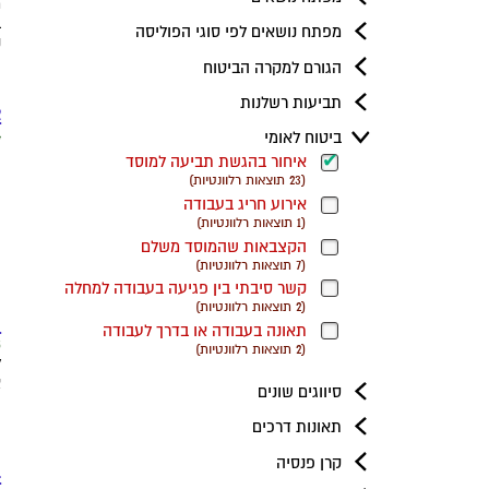
מ
ב
מפתח נושאים לפי סוגי הפוליסה
נ
הגורם למקרה הביטוח
ק
תביעות רשלנות
2. אין ב
4 ל
ביטוח לאומי
ה
איחור בהגשת תביעה למוסד
כ
(23 תוצאות רלוונטיות)
ה
אירוע חריג בעבודה
ו
(1 תוצאות רלוונטיות)
ש
הקצבאות שהמוסד משלם
ה
(7 תוצאות רלוונטיות)
ק
יחסי
נפגעי
וועדות
מיקרוטראומה
קשר סיבתי בין פגיעה בעבודה למחלה
(2 תוצאות רלוונטיות)
(אין
גוף
עובד
רפואיות
3. ו
תאונה בעבודה או בדרך לעבודה
(אין
תוצאות
מעביד
מפעולת
5 ל
(2 תוצאות רלוונטיות)
(אין
תוצאות
רלוונטיות)
איבה
ל
(אין
תוצאות
רלוונטיות)
א
סיווגים שונים
ה
תוצאות
רלוונטיות)
תאונות דרכים
רלוונטיות)
ק
קרן פנסיה
4. 26 