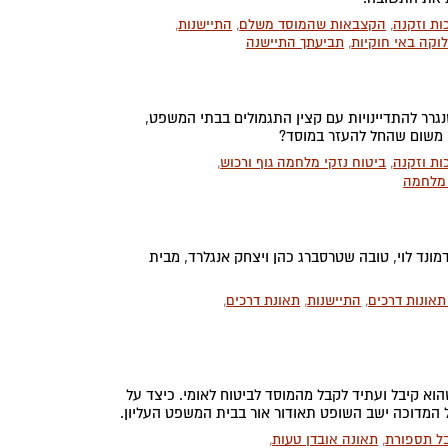
ות וזקנה
,
הקצבאות שהמוסד משלם
,
התיישנות
,
וקה באי חוקיות
,
תביעתך התיישנה
גרר להתדיינויות עם קצין התגמולים בבתי המשפט,
רק משום שהחל להעזר במוסד?
ות וזקנה
,
ביטוח נזקי מלחמה גוף ורכוש
,
 מלחמה
ד לוי, טובה שטרסברג כהן ויצחק אנגלרד, מבית
תאונות דרכים
,
התיישנות
,
תאונת דרכים
,
הוא קיבל ועתיד לקבל מהמוסד לביטוח לאומי. כיצד על
 המדוכה ישב השופט תאודור אור בבית המשפט העליון.
ל תספורת
,
תאונה אובדן טעות
,