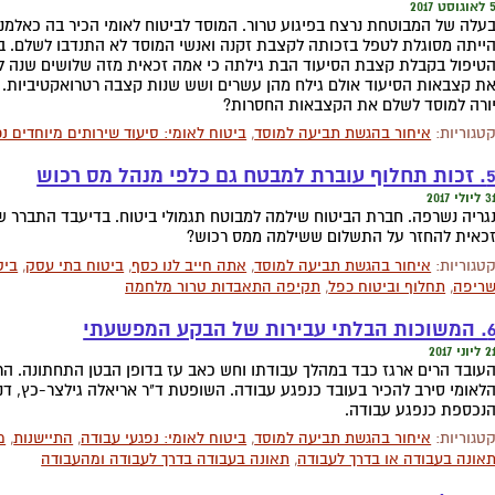
אוגוסט 2017
עלה של המבוטחת נרצח בפיגוע טרור. המוסד לביטוח לאומי הכיר בה כאלמנ
ייתה מסוגלת לטפל בזכותה לקצבת זקנה ואנשי המוסד לא התנדבו לשלם. ב
טיפול בקבלת קצבת הסיעוד הבת גילתה כי אמה זכאית מזה שלושים שנה ל
ת קצבאות הסיעוד אולם גילח מהן עשרים ושש שנות קצבה רטרואקטיביות.
ורה למוסד לשלם את הקצבאות החסרות?
טגוריות:
איחור בהגשת תביעה למוסד
,
ביטוח לאומי: סיעוד שירותים מיוחדים נכ
 תחלוף עוברת למבטח גם כלפי מנהל מס רכוש
 ליולי 2017
גריה נשרפה. חברת הביטוח שילמה למבוטח תגמולי ביטוח. בדיעבד התברר 
כאית להחזר על התשלום ששילמה ממס רכוש?
טגוריות:
איחור בהגשת תביעה למוסד
,
אתה חייב לנו כסף
,
ביטוח בתי עסק
,
ביט
ריפה
,
תחלוף וביטוח כפל
,
תקיפה התאבדות טרור מלחמה
וכות הבלתי עבירות של הבקע המפשעתי
 ליוני 2017
עובד הרים ארגז כבד במהלך עבודתו וחש כאב עז בדופן הבטן התחתונה. הרו
לאומי סירב להכיר בעובד כנפגע עבודה. השופטת ד"ר אריאלה גילצר-כץ, 
נכספת כנפגע עבודה.
טגוריות:
איחור בהגשת תביעה למוסד
,
ביטוח לאומי: נפגעי עבודה
,
התיישנות
,
מ
אונה בעבודה או בדרך לעבודה
,
תאונה בעבודה בדרך לעבודה ומהעבודה