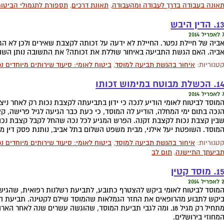
אונה בעבודה בדרך לעבודה ומהעבודה
,
תאונת דרכים
,
תספורת לתגמולי הביטו
1. הדין היבש
פריל 2014
ביה. האם הגשת התביעה באיחור שוללת את זכותה? את התשובה נותן השופט 
טגוריות:
איחור בהגשת תביעה למוסד
,
ביטוח לאומי: סיעוד שירותים מיוחדים נכ
 הכשלת מבוטח במימוש זכותו
פריל 2014
מוסד לביטוח לאומי הודיע לנכה כי ידון בתביעתה לקצבת נכות רק לאחר נ
נכה בתום ימי המחלה, הודיע לה המוסד, כי כעת כבר הגיעה לגיל פרישה, 
בין קצבת נכות לקצבת זקנה. הפרש המגיע לכל נכה שהחל לקבל קצבת נכות 
מוסד. השופטת יעל אילני, מבית משפט השלום בתל אביב, נותנת פסק דין מד
טגוריות:
איחור בהגשת תביעה למוסד
,
ביטוח לאומי: סיעוד שירותים מיוחדים נכ
ביעתך התיישנה
,
תום לב
1. מוסד קטין
אפריל 2014
מוסד לביטוח לאומי ביקש להצטרף כתובע, לתביעת רשלנות רפואית, שהגי
יקש לתבוע מהרופאים את החזר הגמלאות שהמוסד שילם לקטינה. תביעת הקט
מתחיל רק מגיל 18. ומה לגבי תביעת המוסד, שהוגשה עשרים שנה ל
מחוזי בירושלים.