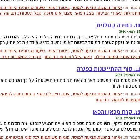
טגוריות:
איחור בהגשת תביעה למוסד
,
ביטוח לאומי: סיעוד שירותים מיוחדים נכ
תנהלות תאגידי הביטוח
,
מצב רפואי
,
מצבך אינו מזכה
,
קבל תספורת
,
תביעה הל
. בחירה קטלנית
 למאי 2014
ית המשפט המחוזי בתל אביב דן בזכות הבחירה של נכה צ.ה.ל.. האם נכה שנ
בינתיים נזקק לעזרת המוסד לביטוח לאומי נחשב כמי שאיבד את זכויותיו, 
טגוריות:
איחור בהגשת תביעה למוסד
,
ביטוח לאומי: סיעוד שירותים מיוחדים נכ
קצבאות שהמוסד משלם
,
נפגעי צה"ל וכוחות הביטחון
,
תקיפה התאבדות טרור
. סוף ההתיישנות בפגרה
 לאפריל 2014
אם פגרת בתי המשפט מאריכה את תקופת ההתיישנות? על כך השופטים אדמונ
משפט העליון.
טגוריות:
איחור בהגשת תביעה למוסד
,
אתה חייב לנו כסף
,
ביטוח חובה לנפגעי 
ספורת לתגמולי הביטוח
. קרח מכאן ומכאן
 לאפריל 2014
תביעות נזיקין, השופט מנכה מסכום הפיצויים המגיע לנפגע, את הסכומים ש
שופט לנהוג כאשר זכותו של הנפגע לקבל תגמולים מהמוסד אינה ברורה? על
טגוריות:
איחור בהגשת תביעה למוסד
,
סוגיות משותפות לכל סוגי הביטוחים
,
קב