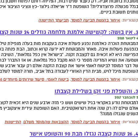
סובכת בחובות אביה. רק כעבור שנים רבות, הצליחה רותם לפתוח חשבון ב
גלל מכשלה פרוצדורלית? השופטת ד"ר אריאלה גילצר-כץ ונציגי הציבור איסר 
ותנים תשובת ביניים.
טגוריות:
איחור בהגשת תביעה למוסד
,
תביעתך התיישנה
ושה: לקשישה אלמנת מלחמה גוזלים 24 שנות קצבה
ינואר 2018
מבוטחת הוכרה כאלמנת נפגע פעולת איבה בעקבות מות בעלה מנפילת טיל
נפגעת פעולות איבה. מאחר והמבוטחת לא ידעה קרוא וכתוב, הבת פנתה ב
פרישה היא לא זכאית גם לקצבת זקנה. "בישראל אין כפל גמלאות", השיבה 
שמעה את נשיא המדינה מספר כי הוא מקבל כפל גמלאות. או אז התברר לבת 
ל דבר המוסד לביטוח לאומי אישר את קצבת הזקנה אולם רק עבור ארבע שנ
שופטת מיכל לויט, מבית הדין האזורי לעבודה בתל אביב, תורה למוסד לשל
טגוריות:
איחור בהגשת תביעה למוסד
,
ביטוח לאומי: סיעוד שירותים מיוחדים נכ
השפלת פני זקן בשלילת קצבתו
נובמבר 2017
מבוטחת נודע באקראי בגיל שישים ושש כי מזה ארבע שנים היא זכאית לקצ
ולם שילם לה רק שנה אחת רטרואקטיבית. האם השופטת עידית איצקוביץ מ
שנים שנגזלו ממנה?
טגוריות:
איחור בהגשת תביעה למוסד
,
הקצבאות שהמוסד משלם
,
התיישנות
שנות קצבה נגזלו מבת 90 והשופט אישר