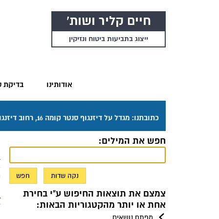
חיים קליר ושות'
ייצוג בתביעות ביטוח ונזיקין
אודותינו
בדיקת ס
כתובתנו: מגדל על דיזנגוף סנטר קומה 16, רחוב דיזנגוף 50 תל אביב. דרכי ההגעה בתפריט "אודותינו".
חפש את המילים:
נ
ב
מ
צמצם את תוצאות החיפוש ע"י בחירת
1. 97 אחו
אחת או יותר מהקטגוריות הבאות:
8 ל
כ
מפתח נושאים