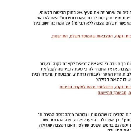
התביעה לקצבת זקנה הוגשה למוסד לביטוח לאומי באיחור של 5 שנים. אם מחילים על איחור זה את סעיף 296 בחוק הביטוח הלאומי,
 סעיף 296 שהוא סעיף יישום טכני, ייסוג מפני חוק יסוד: כבוד האדם וחירותו? האם לא ראוי
ות, סעיף המאפשר תשלום קצבה ללא תביעה? על המדוכה יושב בית
ות וזקנה
,
הקצבאות שהמוסד משלם
,
התיישנות
,
 לעבוד. משום כך חשבה כי היא אינה זכאית לקצבת זקנה. כעבור
קצבה. או אז התברר לה כי טעתה וביקשה לקבל את
לבית הדין האזורי לעבודה נדחתה. המבוטחת ערערה לבית
ישיבו לה את הגזלה?
ות וזקנה
,
ברשלנותך גרמת למקרה הביטוח
,
ת
,
תביעתך התיישנה
 הפקידים הסבירו לו שהכנסותיו גבוהות מ"ההכנסה המירבית"
ולכן אינו זכאי לקצבה. "תחזור בגיל 70 ואז תקבל קצבת זקנה בלי קשר להכנסותיך", כך אמרו לו. בהגיעו לגיל 70, פנה המבוטח שוב
בת זקנה גם בחמש השנים שחלפו. האם הקצבה שנגזלה
 את התשובה.