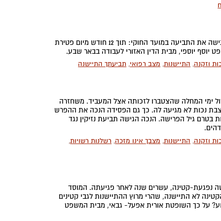
ח
אביה של חיילת נפטר. החיילת לא ידעה על זכותה לקצבת שאירים ולכן לא הגישה את התביעה במועד החוקי: תוך 12 חודש מיום פטירת
יוסף יוספי, מבית הדין האזורי לעבודה בבאר שבע.
ות וזקנה
,
התיישנות
,
מצב רפואי
,
תביעתך התיישנה
יצול ימי המחלה שהצטברו לזכותה אצל המעביד. משחזרה
קצבת נכות לא מגיעה לה. כך גם הפסידה הנכה את ההפרש
בטרם גיל הפרישה. הנכה הגישה תביעת נזיקין נגד
הים.
ות וזקנה
,
התיישנות
,
מצבך אינו מזכה
,
רשלנות רשויות
,
שה נפגעת-קטינה, עשרים שנה לאחר פגיעתה. המוסד
ינה לא התיישנה, שהרי מרוץ ההתיישנות לגבי קטינים
אחר הארוע? על כך השופטת אורית אפעל- גבאי, מבית המשפט