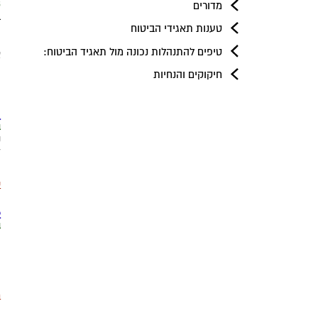
5 ל
מדורים
ב
טענות תאגידי הביטוח
ה
ה
טיפים להתנהלות נכונה מול תאגיד הביטוח:
א
י
חיקוקים והנחיות
ק
5. זכות
31
נ
ז
ק
ש
6. המש
21
ה
ה
ה
ק
ת