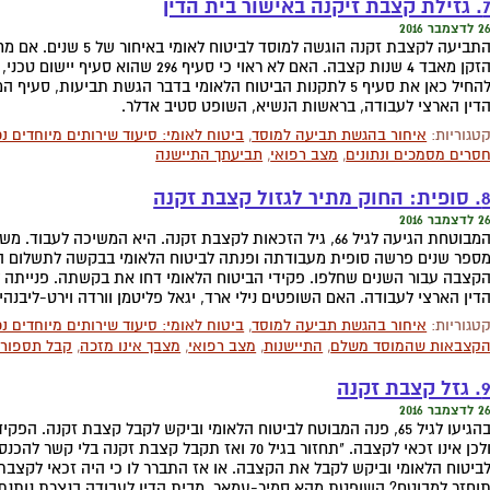
לת קצבת זיקנה באישור בית הדין
 לדצמבר 2016
הזקן מאבד 4 שנות קצבה. האם לא ראוי כי
להחיל כאן את סעיף 5 לתקנות הביטוח הלאומי בדבר הגשת תביע
דין הארצי לעבודה, בראשות הנשיא, השופט סטיב אדלר.
טגוריות:
איחור בהגשת תביעה למוסד
,
ביטוח לאומי: סיעוד שירותים מיוחדים נכ
סרים מסמכים ונתונים
,
מצב רפואי
,
תביעתך התיישנה
פית: החוק מתיר לגזול קצבת זקנה
 לדצמבר 2016
המבוטחת הגיעה לגיל 66, גיל הזכאות לקצבת זקנה. היא המשיכה
ספר שנים פרשה סופית מעבודתה ופנתה לביטוח הלאומי בבקשה לתשלום ה
קצבה עבור השנים שחלפו. פקידי הביטוח הלאומי דחו את בקשתה. פנייתה 
דין הארצי לעבודה. האם השופטים נילי ארד, יגאל פליטמן וורדה וירט-ליבנה
טגוריות:
איחור בהגשת תביעה למוסד
,
ביטוח לאומי: סיעוד שירותים מיוחדים נכ
קצבאות שהמוסד משלם
,
התיישנות
,
מצב רפואי
,
מצבך אינו מזכה
,
קבל תספור
גזל קצבת זקנה
 לדצמבר 2016
בהגיעו לגיל 65, פנה המבוטח לביטוח הלאומי וביקש לקבל קצבת זקנה.
ביטוח הלאומי וביקש לקבל את הקצבה. או אז התברר לו כי היה זכאי לקצ
וחזר למבוטח? השופטת מהא סמיר-עמאר, מבית הדין לעבודה בנצרת נותנת