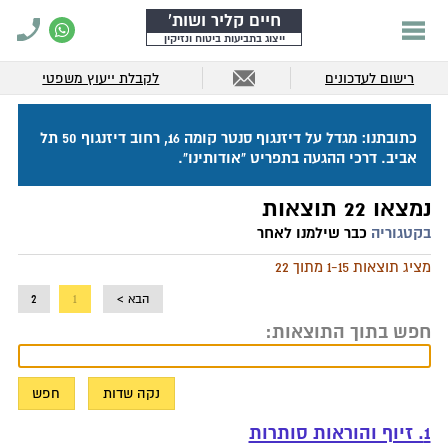
חיים קליר ושות'
ייצוג בתביעות ביטוח ונזיקין
רישום לעדכונים
לקבלת ייעוץ משפטי
כתובתנו: מגדל על דיזנגוף סנטר קומה 16, רחוב דיזנגוף 50 תל
אביב. דרכי ההגעה בתפריט "אודותינו".
נמצאו 22 תוצאות
בקטגוריה
כבר שילמנו לאחר
מציג תוצאות 1-15 מתוך 22
הבא >
1
2
חפש בתוך התוצאות:
1. זיוף והוראות סותרות