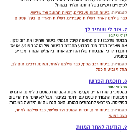
לפיצויים נזקיים בשל היותה תלויה במנוח?
קטגוריות:
ביטוח חבות מעבידים
,
זכויות המוטב וצד שלישי
,
כבר שילמנו לאחר
,
רשלנות מעבידים
,
רשלנות תאגידים ובעלי עסקים
7. צור לי ושמיר לך
27 ליוני 2017
מבוטח שרכבו ניזוק מתאונה קיבל תגמולי ביטוח שחיסו את רוב נזקו.
את שארית הנזק פנה לתבוע מחברת הביטוח של הנהג הפוגע. או אז
התברר לו כי המבטחת שלו הקדימה אותו. ביהמ"ש המחוזי מכריע
בסוגיה.
קטגוריות:
ביטוח רכב מקיף
,
כבר שילמנו לאחר
,
תאונת דרכים
,
תום לב
,
תחלוף וביטוח כפל
8. חוכמת הפרשן
25 ליוני 2017
במסמכי ביטוח החיים נקבעה אשת המבוטח כמוטבת. לימים, התגרש
המבוטח והתגורר 9 שנים עם ידועה בציבור, אבל לא שינה את הרישום
בפוליסה. מי זכאי לתגמולים במותו, האם הגרושה או הידועה בציבור?
קטגוריות:
ביטוח חיים
,
זכויות המוטב וצד שלישי
,
כבר שילמנו לאחר
,
מצב רפואי
9. הודעה לאחר המוות