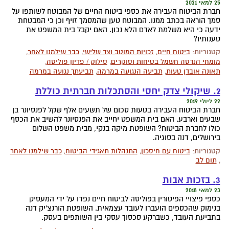
25 למאי 2021
חברת הביטוח העבירה את כספי ביטוח החיים של המבוטח לשותפו על
סמך הוראה בכתב ממנו. המבוטח טען שהמסמך זויף וכן כי המבטחת
ידעה כי היא משלמת לאדם הלא נכון. האם יקבל בית המשפט את
טענותיו?
קטגוריות:
ביטוח חיים
,
זכויות המוטב וצד שלישי
,
כבר שילמנו לאחר
,
מומחי הנדסה חשמל בטיחות וסוקרים
,
סילוק / פדיון פוליסה
,
תאונה אובדן טעות
,
תביעה הנגועה במרמה
,
תביעתך נגועה במרמה
2. שיקולי צדק יחסי והסתכלות חברתית כוללת
22 ליולי 2019
חברת הביטוח העבירה בטעות סכום של תשעים אלף שקל לפנסיונר בן
שבעים וארבע. האם בית המשפט יחייב את הפנסיונר להשיב את הכסף
כולו לחברת הביטוח? השופטת מיקה בנקי, מבית משפט השלום
בירושלים, דנה בסוגיה.
קטגוריות:
ביטוח עם חיסכון
,
התנהלות תאגידי הביטוח
,
כבר שילמנו לאחר
,
תום לב
3. בזכות אבות
23 למאי 2018
כספי פיצויי הפיטורין בפוליסה לביטוח חיים נפדו על ידי המעסיק
בנימוק שהכספים הועברו לעובד עצמאית. השופטת הורנצ'יק דנה
בתביעת העובד, כשברקע סכסוך עסקי בין השותפים בעסק.