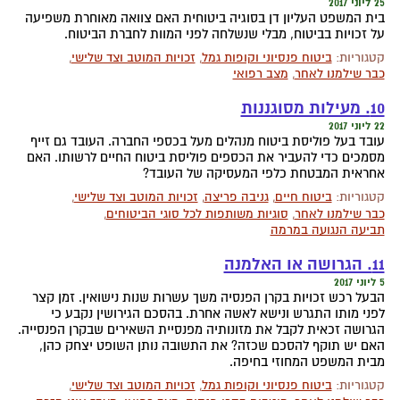
25 ליוני 2017
בית המשפט העליון דן בסוגיה ביטוחית האם צוואה מאוחרת משפיעה
על זכויות בביטוח, מבלי שנשלחה לפני המוות לחברת הביטוח.
קטגוריות:
ביטוח פנסיוני וקופות גמל
,
זכויות המוטב וצד שלישי
,
כבר שילמנו לאחר
,
מצב רפואי
10. מעילות מסוגננות
22 ליוני 2017
עובד בעל פוליסת ביטוח מנהלים מעל בכספי החברה. העובד גם זייף
מסמכים כדי להעביר את הכספים פוליסת ביטוח החיים לרשותו. האם
אחראית המבטחת כלפי המעסיקה של העובד?
קטגוריות:
ביטוח חיים
,
גניבה פריצה
,
זכויות המוטב וצד שלישי
,
כבר שילמנו לאחר
,
סוגיות משותפות לכל סוגי הביטוחים
,
תביעה הנגועה במרמה
11. הגרושה או האלמנה
5 ליוני 2017
הבעל רכש זכויות בקרן הפנסיה משך עשרות שנות נישואין. זמן קצר
לפני מותו התגרש ונישא לאשה אחרת. בהסכם הגירושין נקבע כי
הגרושה זכאית לקבל את מזונותיה מפנסיית השאירים שבקרן הפנסייה.
האם יש תוקף להסכם שכזה? את התשובה נותן השופט יצחק כהן,
מבית המשפט המחוזי בחיפה.
קטגוריות:
ביטוח פנסיוני וקופות גמל
,
זכויות המוטב וצד שלישי
,