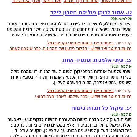
כבר שילמנו לאחר
,
מוטבים בקרן פנסיה
,
מצב רפואי
,
מצבך אינו מזכה
12. אסור לרוקן פוליסת חסכון לילד
20 למאי 2014
האם אב שנקלע לקשיים כלכליים רשאי להעזר בפוליסת החסכון אותה
הועיד לבנו? בשאלה זו מתחבטים השופטת עליסה מילר מבית המשפט
לענייני משפחה והשופט חיים פורת מבית המשפט המחוזי בתל אביב.
קטגוריות:
ביטוח חיים
,
ביטוח פנסיוני וקופות גמל
,
זכויות המוטב וצד שלישי
,
חדלות פרעון של המבוטח
,
כבר שילמנו לאחר
13. שתי אלמנות ופנסיה אחת
14 למאי 2014
"שתי אלמנות אוחזות בכספי קרן הפנסיה של המנוח; זו אומרת כולה
שלי וזו אומרת חצייה שלי וקרן הפנסיה אומרת יחלוקו". בסוגייה זו דן
השופט יצחק אנגלרד, מבית המשפט העליון.
קטגוריות:
ביטוח חיים
,
ביטוח פנסיוני וקופות גמל
,
זכויות המוטב וצד שלישי
,
כבר שילמנו לאחר
,
מצב רפואי
14. עיקול על חברת ביטוח
12 למאי 2014
סוגיית העיקול על חברת ביטוח מתעוררת חדשות לבקרים. אין לאפשר
הטלת עיקולים על חברת ביטוח, אלא במקרים נדירים ביותר. כך קבע
בית המשפט העליון לפני שנים רבות. אף על פי כן, נוקטים עורכי דין
בהליכי עיקול נגד חברות ביטוח. כדי לתרום לביעור התופעה, העלולה