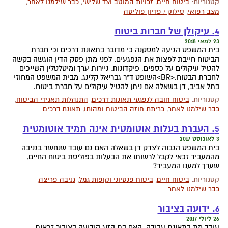
קטגוריות:
ביטוח חיים
,
זכויות המוטב וצד שלישי
,
כבר שילמנו לאחר
,
מצב רפואי
,
סילוק / פדיון פוליסה
4. עיקולן של חברות ביטוח
23 למאי 2018
בית המשפט הגיעה למסקנה כי מדובר בתאונת דרכים וכי חברת
הביטוח חייבת לפצות את הנפגעים. לפני מתן פסק הדין הוגשה בקשה
להטיל עיקולים על כספים, פיקדונות, ניירות ערך ומיטלטלין השייכים
לחברת הבטוח.<BR>השופט ד"ר גבריאל קלינג, מבית המשפט המחוזי
בתל אביב, דן בשאלה אם ניתן להטיל עיקולים על חברת ביטוח.
קטגוריות:
ביטוח חובה לנפגעי תאונות דרכים
,
התנהלות תאגידי הביטוח
,
כבר שילמנו לאחר
,
כריתת חוזה הביטוח ומהותו
,
תאונת דרכים
5. העברת בעלות אוטומטית אינה תמיד אוטומטית
3 לאוגוסט 2017
בית המשפט הגבוה לצדק דן בשאלה האם גם עובד שנחשד בגניבה
מהמעביד זכאי לקבל לרשותו את הבעלות בפוליסת ביטוח החיים,
שערך למענו המעביד?
קטגוריות:
ביטוח חיים
,
ביטוח פנסיוני וקופות גמל
,
גניבה פריצה
,
כבר שילמנו לאחר
6. ידועה בציבור
26 ליולי 2017
עובד מת בתאונת עבודה. האם בת הזוג הידועה בציבור זכאית