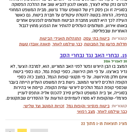
לגרום נזק שלא לצורך, מצאנו לנכון להביא שוב את ההלכה הפסוקה
בסוגייה זו וכן פסק דין של השופט עודד גרשון, מבית המשפט המחוזי
בחיפה, הדוחה בקשה להטלת עיקולים על חברת ביטוח, גם כאשר
העילה לכך היא למנוע מחברת הביטוח תשלומים לנפגעים אחרים
באותו אירוע, תשלומים העלולים להותיר את הנפגע מחוץ לגבול
האחריות שבפוליסה.
קטגוריות:
ביטוח בתי עסק
,
התנהלות תאגידי הביטוח
,
חדלות פרעון של המבוטח
,
כבר שילמנו לאחר
,
תאונה אובדן טעות
15. נבחרי האב נגד נבחרי הסב
28 לאפריל 2014
המצב בו הבן היורש נפטר לפני האב המוריש, הוא, למרבה הצער, לא
נדיר בארצנו. על פי חוק הירושה, כספי קופת גמל, כמו כספי ביטוח
אינם חלק מהירושה. על פי תקנוני קופות הגמל, במצב כזה כספי
הקופה הולכים ליורשי המוטב. גישת בית המשפט העליון הייתה בעבר
שכספי קופת הגמל הולכים ליורשי עמית הקופה. קיימת אי בהירות
בסוגייה, אך בית המשפט העליון סירב להכנס אליה ונתפס לעניין
פורמלי-שהקופות לא מסרו לעמיתים הודעות על ההסדרים שבתקנונים.
קטגוריות:
ביטוח פנסיוני וקופות גמל
,
זכויות המוטב וצד שלישי
,
כבר שילמנו לאחר
,
מצב רפואי
מציג תוצאות 1-15 מתוך 22