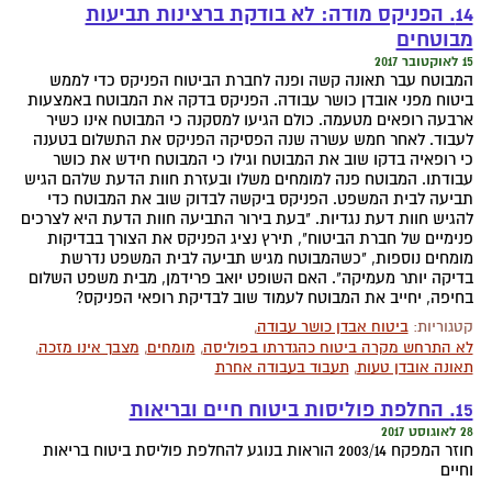
14. הפניקס מודה: לא בודקת ברצינות תביעות
מבוטחים
15 לאוקטובר 2017
המבוטח עבר תאונה קשה ופנה לחברת הביטוח הפניקס כדי לממש
ביטוח מפני אובדן כושר עבודה. הפניקס בדקה את המבוטח באמצעות
ארבעה רופאים מטעמה. כולם הגיעו למסקנה כי המבוטח אינו כשיר
לעבוד. לאחר חמש עשרה שנה הפסיקה הפניקס את התשלום בטענה
כי רופאיה בדקו שוב את המבוטח וגילו כי המבוטח חידש את כושר
עבודתו. המבוטח פנה למומחים משלו ובעזרת חוות הדעת שלהם הגיש
תביעה לבית המשפט. הפניקס ביקשה לבדוק שוב את המבוטח כדי
להגיש חוות דעת נגדיות. "בעת בירור התביעה חוות הדעת היא לצרכים
פנימיים של חברת הביטוח", תירץ נציג הפניקס את הצורך בבדיקות
מומחים נוספות, "כשהמבוטח מגיש תביעה לבית המשפט נדרשת
בדיקה יותר מעמיקה". האם השופט יואב פרידמן, מבית משפט השלום
בחיפה, יחייב את המבוטח לעמוד שוב לבדיקת רופאי הפניקס?
קטגוריות:
ביטוח אבדן כושר עבודה
,
לא התרחש מקרה ביטוח כהגדרתו בפוליסה
,
מומחים
,
מצבך אינו מזכה
,
תאונה אובדן טעות
,
תעבוד בעבודה אחרת
15. החלפת פוליסות ביטוח חיים ובריאות
28 לאוגוסט 2017
חוזר המפקח 2003/14 הוראות בנוגע להחלפת פוליסת ביטוח בריאות
וחיים