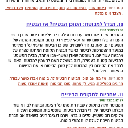
השלום בקריות, תורה למומחה בית המשפט להתעלם מדוחות החקירה?
קטגוריות:
ביטוח אבדן כושר עבודה
,
חוקרים פרטיים
,
מומחים
,
מצב רפואי
,
מצבך אינו מזכה
10. מגדל למבוטח: הסוכן הבטיח? אז הבטיח
18 לדצמבר 2017
המבוטח איבד את כושר עבודתו וגילה כי בפוליסת ביטוח אבדן כושר
העבודה שלו רשום שהוא זכאי לפיצוי רק בתום תקופת המתנה של
תשעים יום. זאת בניגוד לשבחים שסוכן הביטוח הרעיף על הפוליסה
במועד ההצטרפות לביטוח כאשר הבטיח תקופת המתנה קצרה של
ארבעה עשר יום. השופטת שאדן נאשף-אבו אחמד, מבית המשפט
לתביעות קטנות בעפולה, דנה בשאלה האם להאמין למבוטח והאם יש
לכבד את הסיכום בין המבוטח לבין סוכן הביטוח או את הרישום
המאוחר בפוליסה?
קטגוריות:
אז מה אם סוכן הביטוח הבטיח לך
,
ביטוח אבדן כושר עבודה
,
חריגים בפוליסה
,
מגיע לך פחות
,
סוכן הביטוח
,
תאונה אובדן טעות
11. אחריות לתקופת הביניים
29 לנובמבר 2017
המבוטח חלה בתקופה שבין חתימתו על הצעת הביטוח לבין אישור
קבלתו לביטוח על ידי חברת הביטוח. שופטי בית המשפט העליון
אליקים רובינשטיין, סלים ג'ובראן ויורם דנציגר דנים בשאלה אם חברת
הביטוח חייבת לשלם לו תגמולי ביטוח.