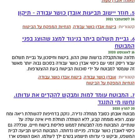
תאונה אובדן טעות
5. חוזר יישוב תביעות אובדן כושר עבודה - תיקון
26 לספטמבר 2021
קטגוריות:
ביטוח אבדן כושר עבודה
,
הנחיות המפקח על הביטוח
6. גביית תשלום ביתר בניגוד למצג שהוצג בפני
המבוטח
16 לאוגוסט 2020
תלונה שהתקבלה ברשות שוק ההון, ביטוח וחיסכון,על גביית תשלום
עבור ריסק זמני עם כיסוי אבדן כושר עבודה בסכום גבוה יותר מאשר
זה שנמסר למבוטח על ידי סוכנות הביטוח בעת ההצטרפות.
קטגוריות:
אובדן כושר עבודה
,
ביטוח אבדן כושר עבודה
,
הנחיות המפקח על הביטוח
7. המבוטח עומד למות ומבקש להקדים את עדותו.
נחשו מי התנגד
20 למרץ 2020
מבוטח אובחן כסובל ממחלה נדירה, נזקק בדחיפות להשתלת ריאה ומח
עצם. רופא מומחה קבע, ללא השתלה תוחלת חייו אינה עולה על
שנתיים. המבוטח פנה למבטחת לממש פוליסת ביטוח חיים, שכללה גם
כיסוי לאובדן כושר עבודה. פנייתו נדחתה. המבוטח הגיש תביעה לבית
המשפט, וביקש כי עדותו תישמע בטרם ילך לעולמו. האם השופט ארז