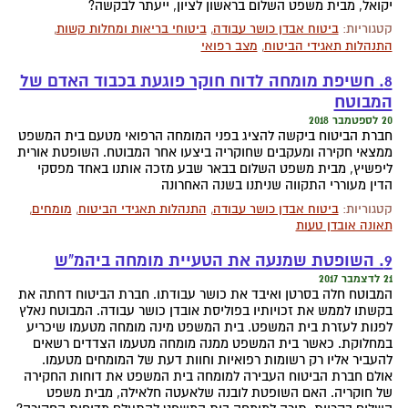
יקואל, מבית משפט השלום בראשון לציון, ייעתר לבקשה?
קטגוריות:
ביטוח אבדן כושר עבודה
,
ביטוחי בריאות ומחלות קשות
,
התנהלות תאגידי הביטוח
,
מצב רפואי
8. חשיפת מומחה לדוח חוקר פוגעת בכבוד האדם של
המבוטח
20 לספטמבר 2018
חברת הביטוח ביקשה להציג בפני המומחה הרפואי מטעם בית המשפט
ממצאי חקירה ומעקבים שחוקריה ביצעו אחר המבוטח. השופטת אורית
ליפשיץ, מבית משפט השלום בבאר שבע מזכה אותנו באחד מפסקי
הדין מעוררי התקווה שניתנו בשנה האחרונה
קטגוריות:
ביטוח אבדן כושר עבודה
,
התנהלות תאגידי הביטוח
,
מומחים
,
תאונה אובדן טעות
9. השופטת שמנעה את הטעיית מומחה ביהמ"ש
21 לדצמבר 2017
המבוטח חלה בסרטן ואיבד את כושר עבודתו. חברת הביטוח דחתה את
בקשתו לממש את זכויותיו בפוליסת אובדן כושר עבודה. המבוטח נאלץ
לפנות לעזרת בית המשפט. בית המשפט מינה מומחה מטעמו שיכריע
במחלוקת. כאשר בית המשפט ממנה מומחה מטעמו הצדדים רשאים
להעביר אליו רק רשומות רפואיות וחוות דעת של המומחים מטעמו.
אולם חברת הביטוח העבירה למומחה בית המשפט את דוחות החקירה
של חוקריה. האם השופטת לובנה שלאעטה חלאילה, מבית משפט