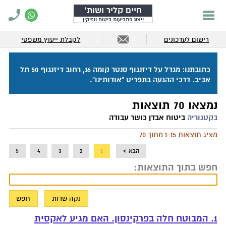
חיים קליר ושות'
ייצוג בתביעות ביטוח ונזיקין
רישום לעדכונים
לקבלת ייעוץ משפטי
כתובתנו: מגדל על דיזנגוף סנטר קומה 16, רחוב דיזנגוף 50 תל
אביב. דרכי ההגעה בתפריט "אודותינו".
נמצאו 70 תוצאות
בקטגוריה
ביטוח אבדן כושר עבודה
מציג תוצאות 1-15 מתוך 70
הבא >
1
2
3
4
5
חפש בתוך התוצאות:
1. המבוטח חלה בפרקינסון. האם מגיע לאקסית