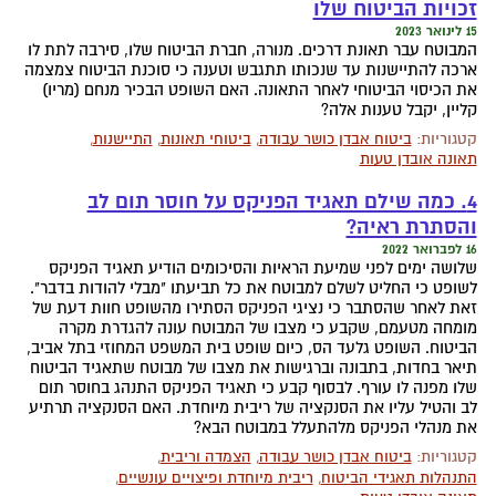
זכויות הביטוח שלו
15 לינואר 2023
המבוטח עבר תאונת דרכים. מנורה, חברת הביטוח שלו, סירבה לתת לו
ארכה להתיישנות עד שנכותו תתגבש וטענה כי סוכנת הביטוח צמצמה
את הכיסוי הביטוחי לאחר התאונה. האם השופט הבכיר מנחם (מריו)
קליין, יקבל טענות אלה?
קטגוריות:
ביטוח אבדן כושר עבודה
,
ביטוחי תאונות
,
התיישנות
,
תאונה אובדן טעות
4. כמה שילם תאגיד הפניקס על חוסר תום לב
והסתרת ראיה?
16 לפברואר 2022
שלושה ימים לפני שמיעת הראיות והסיכומים הודיע תאגיד הפניקס
לשופט כי החליט לשלם למבוטח את כל תביעתו "מבלי להודות בדבר".
זאת לאחר שהסתבר כי נציגי הפניקס הסתירו מהשופט חוות דעת של
מומחה מטעמם, שקבע כי מצבו של המבוטח עונה להגדרת מקרה
הביטוח. השופט גלעד הס, כיום שופט בית המשפט המחוזי בתל אביב,
תיאר בחדות, בתבונה וברגישות את מצבו של מבוטח שתאגיד הביטוח
שלו מפנה לו עורף. לבסוף קבע כי תאגיד הפניקס התנהג בחוסר תום
לב והטיל עליו את הסנקציה של ריבית מיוחדת. האם הסנקציה תרתיע
את מנהלי הפניקס מלהתעלל במבוטח הבא?
קטגוריות:
ביטוח אבדן כושר עבודה
,
הצמדה וריבית
,
התנהלות תאגידי הביטוח
,
ריבית מיוחדת ופיצויים עונשיים
,