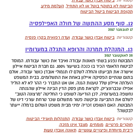
קטגוריות:
ביטוח אבדן כושר עבודה
,
הביטוח לא בתוקף בוטל או לא התחיל
,
העלמת מידע
,
תקופת הביטוח ביטול הביטוח
12. סוף מסע ההתשה של חולה האפילפסיה
17 לנובמבר 2017
קטגוריות:
ביטוח אבדן כושר עבודה
,
ועדה רפואית בקרן פנסיה
13. המנהלת תמרנה והרופא התגלה במערומיו
28 לאוקטובר 2017
המבוטח נפגע בשתי תאונות עבודה ואיבד את כושר עבודתו. המוסד
לביטוח הלאומי הכיר בו כנכה בשיעור 100%. גם חברת הביטוח איילון
אישרה את תביעתו והחלה לשלם לו תגמולי אובדן כושר עבודה. אולם
בתום שנתיים הפסיקה איילון באחת את התשלומים. בבית המשפט
העלתה איילון שלל טענות הגנה. אט אט התברר כי ההר לא לא הוליד
אפילו עכברונצ'יק. לקראת מתן פסק הדין הבינה איילון שהגנתה
נחשפה במערומיה. לכן הודיעה לשופט כי החליטה "מרצונה הטוב"
לשלם את התביעה וביקשה פטור מתשלום שכר טרחת עורכי דינו של
המבוטח. האם השופט זכריה ימיני מבית משפט השלום ברמלה ייעתר
לבקשה?
קטגוריות:
ביטוח אבדן כושר עבודה
,
התנהלות תאגידי הביטוח
,
חוקרים פרטיים
,
מומחים
,
מצבך אינו מזכה
,
ריבית מיוחדת ופיצויים עונשיים
,
תאונה אובדן טעות