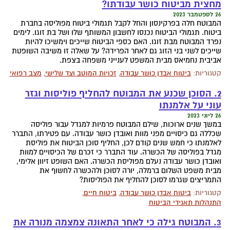
מחצית מביטוח כושר עבודתו?
26 לספטמבר 2023
המבוטח חלה בפרקינסון והחל לקבל תגמולי ביטוח מפוליסה בחברת
ביטוח. תגמולי הביטוח נכנסו לחשבון המשותף שלו ושל בת זוגו. לימים
נפרד המבוטח מבת זוגו. האם כספי הביטוח שייכים וימשיכו להיות
שייכים לשני בני הזוג גם לאחר הפרידה? על שאלה זו משיבה השופטת
אביבית נחמיאס מבית המשפט לענייני משפחה בצפת.
קטגוריות:
ביטוח אבדן כושר עבודה
,
זכויות המוטב וצד שלישי
,
מצב רפואי
2. הסוכן שכנע את המבוטח להחליף פוליסות וגזר
עוני על אלמנתו
26 ליוני 2023
במשך שנים ארוכות, שילם המבוטח פרמיות למגדל עבור פוליסה
שכללה גם כיסויים מפני מוות ואובדן כושר עבודה. עם פטירתו, התברר
לאלמנתו כי חמש שנים קודם לכן, החליף סוכן הביטוח את פוליסת
מגדל בפוליסה של הכשרה. עוד התברר כי זכרם של הכיסויים למוות
ואובדן כושר עבודה נעלם מפוליסת הכשרה. האם השופט זיוון אלימי,
מבית משפט השלום ברמלה, יורה לסוכן ולהכשרה לחשוף את
התמריצים שגרמו לסוכן להחליף את הפוליסות?
קטגוריות:
ביטוח אבדן כושר עבודה
,
ביטוח חיים
,
התנהלות תאגידי הביטוח
3. המבוטח גילה כי לאחר התאונה צמצמה מנורה את