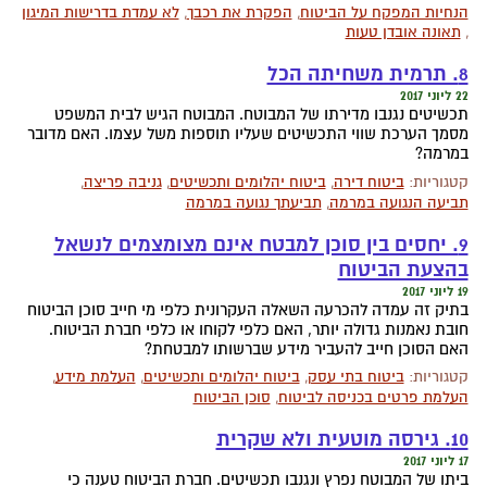
הנחיות המפקח על הביטוח
,
הפקרת את רכבך
,
לא עמדת בדרישות המיגון
,
תאונה אובדן טעות
8. תרמית משחיתה הכל
22 ליוני 2017
תכשיטים נגנבו מדירתו של המבוטח. המבוטח הגיש לבית המשפט
מסמך הערכת שווי התכשיטים שעליו תוספות משל עצמו. האם מדובר
במרמה?
קטגוריות:
ביטוח דירה
,
ביטוח יהלומים ותכשיטים
,
גניבה פריצה
,
תביעה הנגועה במרמה
,
תביעתך נגועה במרמה
9. יחסים בין סוכן למבטח אינם מצומצמים לנשאל
בהצעת הביטוח
19 ליוני 2017
בתיק זה עמדה להכרעה השאלה העקרונית כלפי מי חייב סוכן הביטוח
חובת נאמנות גדולה יותר, האם כלפי לקוחו או כלפי חברת הביטוח.
האם הסוכן חייב להעביר מידע שברשותו למבטחת?
קטגוריות:
ביטוח בתי עסק
,
ביטוח יהלומים ותכשיטים
,
העלמת מידע
,
העלמת פרטים בכניסה לביטוח
,
סוכן הביטוח
10. גירסה מוטעית ולא שקרית
17 ליוני 2017
ביתו של המבוטח נפרץ ונגנבו תכשיטים. חברת הביטוח טענה כי