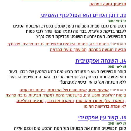
תביעתך נגועה במרמה
13. דוכן העדים הוא הפוליגרף האמיתי
17 ליוני 2017
תכשיטים נגנבו מבית המבוטח בעת שנפש בכנרת. המבוטח הסכים
לעבור בדיקת פוליגרף. בבדיקה נתגלו סמני שקר לגבי כמות
התכשיטים. האם יתרשם השופט מבדיקת הפוליגרף?
קטגוריות:
ביטוח דירה
,
ביטוח יהלומים ותכשיטים
,
גניבה פריצה
,
פוליגרף
,
תביעה הנגועה במרמה
,
תביעתך נגועה במרמה
14. השגחה אפקטיבית
15 ליוני 2017
סוחר תכשיטים השאיר מזוודת תכשיטים בתא המטען של רכבו, בעוד
הוא ניגש לחנות במרחק של 30 מטר מהרכב. האם התכשיטים הושארו
ללא השגחה ועל כן אין כיסוי לגניבתם?
קטגוריות:
אמצעי מיגון
,
אשם תורם של המבוטח
,
ביטוח בתי עסק
,
ביטוח יהלומים ותכשיטים
,
ברשלנותך גרמת למקרה הביטוח
,
גניבה פריצה
,
המקרה שלך מוחרג מהביטוח
,
הפקרת את רכבך
,
חריגים בפוליסה
,
לא עמדת בדרישות המיגון
15. קשר עין אפקטיבי
15 ליוני 2017
סוכן תכשיטים החנה את מכוניתו מול חנות התכשיטים ונכנס אליה