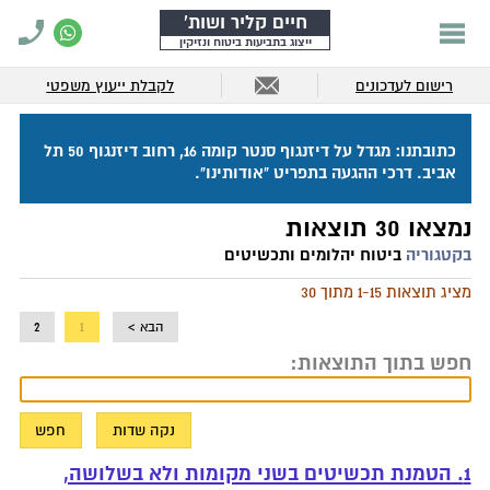
חיים קליר ושות'
ייצוג בתביעות ביטוח ונזיקין
רישום לעדכונים
לקבלת ייעוץ משפטי
כתובתנו: מגדל על דיזנגוף סנטר קומה 16, רחוב דיזנגוף 50 תל
אביב. דרכי ההגעה בתפריט "אודותינו".
נמצאו 30 תוצאות
בקטגוריה
ביטוח יהלומים ותכשיטים
מציג תוצאות 1-15 מתוך 30
הבא >
1
2
חפש בתוך התוצאות:
1. הטמנת תכשיטים בשני מקומות ולא בשלושה,