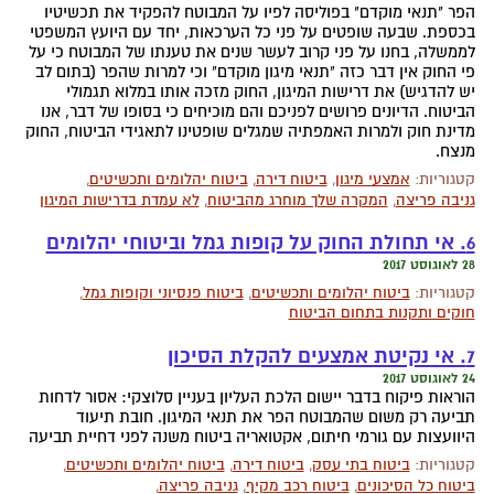
הפר "תנאי מוקדם" בפוליסה לפיו על המבוטח להפקיד את תכשיטיו
בכספת. שבעה שופטים על פני כל הערכאות, יחד עם היועץ המשפטי
לממשלה, בחנו על פני קרוב לעשר שנים את טענתו של המבוטח כי על
פי החוק אין דבר כזה "תנאי מיגון מוקדם" וכי למרות שהפר (בתום לב
יש להדגיש) את דרישות המיגון, החוק מזכה אותו במלוא תגמולי
הביטוח. הדיונים פרושים לפניכם והם מוכיחים כי בסופו של דבר, אנו
מדינת חוק ולמרות האמפתיה שמגלים שופטינו לתאגידי הביטוח, החוק
מנצח.
קטגוריות:
אמצעי מיגון
,
ביטוח דירה
,
ביטוח יהלומים ותכשיטים
,
גניבה פריצה
,
המקרה שלך מוחרג מהביטוח
,
לא עמדת בדרישות המיגון
6. אי תחולת החוק על קופות גמל וביטוחי יהלומים
28 לאוגוסט 2017
קטגוריות:
ביטוח יהלומים ותכשיטים
,
ביטוח פנסיוני וקופות גמל
,
חוקים ותקנות בתחום הביטוח
7. אי נקיטת אמצעים להקלת הסיכון
24 לאוגוסט 2017
הוראות פיקוח בדבר יישום הלכת העליון בעניין סלוצקי: אסור לדחות
תביעה רק משום שהמבוטח הפר את תנאי המיגון. חובת תיעוד
היוועצות עם גורמי חיתום, אקטואריה ביטוח משנה לפני דחיית תביעה
קטגוריות:
ביטוח בתי עסק
,
ביטוח דירה
,
ביטוח יהלומים ותכשיטים
,
ביטוח כל הסיכונים
,
ביטוח רכב מקיף
,
גניבה פריצה
,