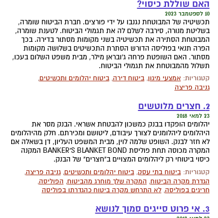
האם שוללת כיסוי?
10 לספטמבר 2023
תכשיטיה של המבוטחת נגנבו על ידי פורצים. חברת הביטוח שומרה,
בשליטת מנורה, סירבה לשלם לה את תגמולי הביטוח. לטענת שומרה,
המבוטחת הסתירה את תכשיטיה בשני מקומות מסתור בדירה. בכך
הפרה תנאי בפוליסה הדורש הסתרת התכשיטים בשלושה מקומות
מסתור. האם השופטת פרחה ג'ובראן מילר, מבית משפט השלום בעכו,
תשלול מהמבוטחת את תגמולי הביטוח.
קטגוריות:
אמצעי מיגון
,
ביטוח דירה
,
ביטוח יהלומים ותכשיטים
,
גניבה פריצה
2. חצרים מלוטשים
23 למאי 2018
יהלומים הופקדו בבנק כמשכון להבטחת אשראי. הבנק מסר את
היהלומים ליהלומנים לצורך עיבודם, ליטושם ומכירתם. חלק מהיהלומים
לא חזר לבנק. השופט שלמה לוין, מבית המשפט העליון, דן בשאלה אם
המקרה מכוסה תחת פוליסת BANKER'S BLANKET BOND המקנה
כיסוי ביטוחי רק ליהלומים המצויים ב"חצרים" של הבנק.
קטגוריות:
ביטוח בתי עסק
,
ביטוח יהלומים ותכשיטים
,
גניבה פריצה
,
הגדרת מקרה הביטוח
,
המקרה שלך מוחרג מהביטוח
,
הפוליסה
,
חריגים בפוליסה
,
לא התרחש מקרה ביטוח כהגדרתו בפוליסה
3. אי פרוט סייגים סמוך לנושא