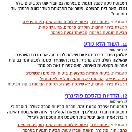
המבוטח ניסה לקבל תגמולים במרמה גם עבור שני תכשיטים שלא
נגנבו. האם בית המשפט יפטור את המבטחת בשל "כוונת מרמה" של
המבוטח?
קטגוריות:
ביטוח דירה
,
ביטוח יהלומים ותכשיטים
,
גניבה פריצה
,
הכשלת בירור החבות
,
חוקרים פרטיים
,
מגיע לך פחות
,
תביעה הנגועה במרמה
,
תביעתך נגועה במרמה
11. השוד הלא נודע
17 ליוני 2017
יהלומן נשדד. חברת הביטוח שילמה לו ותבעה את חברת השמירה
שאולצה לשלם חלק מהנזק. חברת השמירה פנתה למבטחתה בביטוח
אחריות מקצועית באיחור. האם למרות זאת תכוסה?
קטגוריות:
ביטוח אחריות מקצועית
,
ביטוח יהלומים ותכשיטים
,
גניבה פריצה
,
הביטוח לא בתוקף בוטל או לא התחיל
,
הכשלת בירור החבות
,
לא שיתפת פעולה
,
תקופת הביטוח ביטול הביטוח
12. הדדיות בהסכם פוליגרף
17 ליוני 2017
המבוטחת איבדה טבעת זהב. חברת הביטוח סרבה לשלם. הוסכם כי
המבוטחת תבדק בפוליגרף. תוצאת הפוליגרף היתה שהמבוטחת איננה
דוברת אמת. האם יבטל בית המשפט את הסכם הפוליגרף?
קטגוריות:
ביטוח דירה
,
ביטוח יהלומים ותכשיטים
,
חוקרים פרטיים
,
כתב ויתור
,
פוליגרף
,
תאונה אובדן טעות
,
תביעה הנגועה במרמה
,