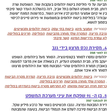
23 למאי 2018
תביעה על פי פוליסת ביטוח יהלומים בעקבות שוד. השופטת שרה
דותן, מבית משפט השלום בתל אביב, דנה בהשלכת העדר קשר סיבתי
בין אי קיום אמצעי המיגון לבין אירוע השוד, בפרשנות המונח "שעות
עבודה" בפוליסת ביטוח יהלומים ובמשמעות אי פירוט סייגים לכיסוי
בסמוך לנושא.
קטגוריות:
אמצעי מיגון
,
ביטוח בתי עסק
,
ביטוח יהלומים ותכשיטים
,
גניבה פריצה
,
המקרה שלך מוחרג מהביטוח
,
הפוליסה
,
חריגים בפוליסה
,
לא עמדת בדרישות המיגון
,
קשר סיבתי
4. מסירת נכס מרצון בידי גנב
23 למאי 2018
יהלומים נמסרו לסוחר בקונסיגנציה. הסוחר מעל ביהלומים. השופט
יעקב מלץ, מבית המשפט העליון, דן בשאלה אם אין מדובר למעשה
באובדן תמורת היהלומים שהרי המבוטח מסר את היהלומים מרצונו
לסוחר ולא איבד אותם.
קטגוריות:
ביטוח יהלומים ותכשיטים
,
גניבה פריצה
,
הגדרת מקרה הביטוח
,
המקרה שלך מוחרג מהביטוח
,
חריגים בפוליסה
,
כריתת חוזה הביטוח ומהותו
,
לא התרחש מקרה ביטוח כהגדרתו בפוליסה
5. בן ה- 91 שפקח את עיני מערכת המשפט
29 לנובמבר 2017
דירת המבוטח נפרצה. נגנבו תכשיטים בשווי של כרבע מיליון שקל.
חברת הביטוח סירבה לשלם את תגמולי הביטוח, בטענה שהמבוטח