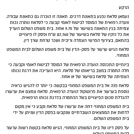
הרקע
נעמאן סלאח נפגע בתאונת דרכים. תאונה זו הוכרה גם כתאונת עבודה.
וועדה רפואית של המוסד לביטוח לאומי קבעה כי לסלאח נותרה נכות
צמיתה בגין התאונה בשיעור של 9.75 אחוז. בית משפט השלום העריך
את כל נזקיו של סלאח בשיעור של 117,740 ש"ח ופסק לו פיצויים
בהתאם, בצירוף הפרשי הצמדה וריבית ושכר טרחת עורך דין.
סלאח הגיש ערעור על פסק-הדין של בית משפט השלום לבית המשפט
המחוזי.
בינתיים התכנסה הועדה הרפואית של המוסד לביטוח לאומי וקבעה כי
חלה החמרה במצב בריאותו של סלאח. היא העריכה את דרגת נכותו
הצמיתה של סלאח בשיעור של 19 אחוז.
סלאח פנה אל בית המשפט המחוזי בבקשה כי יותר לו להגיש כראיה
נוספת בערעור את פרוטוקול הועדה הרפואית. סלאח צמצם את ערעורו
להגדלת סכום הפיצויים בשל ההחמרה בדרגת נכותו הרפואית.
בית המשפט המחוזי דחה את ערעורו של סלאח וקבע כי אין מקום
לדחות את הממצאים העובדתיים שנקבעו בפסק הדין שניתן על ידי
בית המשפט השלום.
על פסק דינו של בית המשפט המחוזי, הגיש סלאח בקשת רשות ערעור
לבית המשפט העליון.