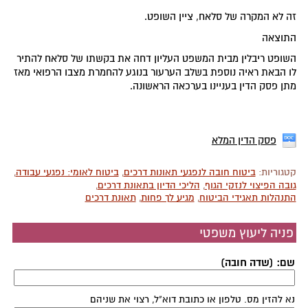
זה לא המקרה של סלאח, ציין השופט.
התוצאה
השופט ריבלין מבית המשפט העליון דחה את בקשתו של סלאח להתיר
לו הבאת ראיה נוספת בשלב הערעור בנוגע להחמרת מצבו הרפואי מאז
מתן פסק הדין בעניינו בערכאה הראשונה.
פסק הדין המלא
קטגוריות:
ביטוח חובה לנפגעי תאונות דרכים
,
ביטוח לאומי: נפגעי עבודה
,
גובה הפיצוי לנזקי הגוף
,
הליכי הדיון בתאונת דרכים
,
התנהלות תאגידי הביטוח
,
מגיע לך פחות
,
תאונת דרכים
פניה ליעוץ משפטי
שם: (שדה חובה)
נא להזין מס. טלפון או כתובת דוא"ל, רצוי את שניהם