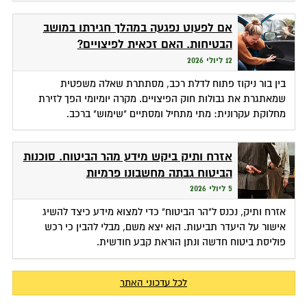
אם לפעוט נפגעה במהלך חגירתו במושב
הבטיחות. האם זכאית לפיצויים?
12 ליולי 2026
בין בור ניקוז פתוח לדלת רכב, מסתתרת שאלה משפטית
שמאתגרת את גבולות חוק הפיצויים. מקרה יומיומי הפך לזירת
מחלוקת עקרונית: מתי מתחיל ומסתיים "שימוש" ברכב.
אזרח ותיק ביקש מידע מהר הביטוח. סוכנות
הביטוח גבתה מחשבונו פרמיות
5 ליולי 2026
אזרח ותיק, נכנס ל"הר הביטוח" כדי למצוא מידע כיצד להשיג
אישור על היעדר תביעות. הוא יצא משם, מבלי להבין כי רכש
פוליסת ביטוח חדשה ונתן הוראת קבע חודשית.
לכל עדכוני האתר