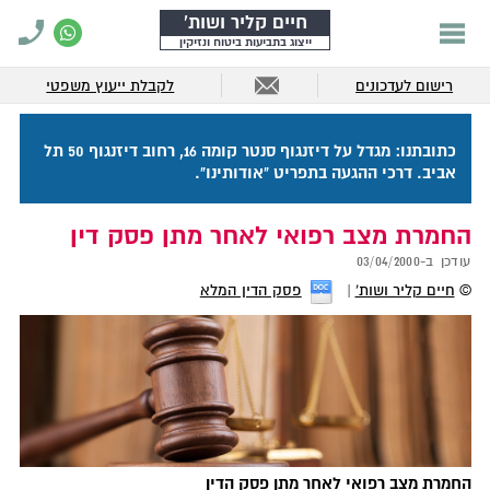
חיים קליר ושות'
ייצוג בתביעות ביטוח ונזיקין
רישום לעדכונים
לקבלת ייעוץ משפטי
כתובתנו: מגדל על דיזנגוף סנטר קומה 16, רחוב דיזנגוף 50 תל
אביב. דרכי ההגעה בתפריט "אודותינו".
החמרת מצב רפואי לאחר מתן פסק דין
עודכן ב-
03/04/2000
©
חיים קליר ושות'
פסק הדין המלא
החמרת מצב רפואי לאחר מתן פסק הדין