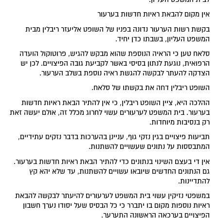
אין מקום להבאת ראיות חדשות בערעור
בקשת רשות הערעור נדונה בפניו של השופט אליעזר ריבלין מבית
המשפט העליון, בשבתו כדן יחיד.
סלאח טען כי הראיה הנוספת שהוא מבקש להגיש, פרוטוקול הועדה
הרפואית, נוגעת לנתון בסיסי באשר לקביעת גובה הפיצויים. לכן יש
הצדקה להעתר לבקשה להגשת ראיה נוספת בשלב הערעור.
השופט ריבלין דחה את בקשתו של סלאח.
ההלכה היא, ציין השופט ריבלין, כי אין להתיר הבאת ראיות חדשות
בערעור. בית המשפט לערעורים עשוי לחרוג מכלל זה, אולם יעשה זאת
רק בנסיבות מיוחדות.
תביעות פיצויים בגין נזקי גוף, עניינן בהערכות בדבר נזקים עתידיים,
המתבססות על נתונים שעשויים להשתנות.
אין די בעצם השינוי בנתונים כדי להתיר הבאת ראיות חדשות בערעור.
גם הנתונים החדשים שיובאו עשויים להשתנות, עד שלא יהא קץ
להתדיינות.
במשפטי נזיקין עשוי בית המשפט לערעורים להיעתר לבקשה להבאת
ראיות נוספות מקום בו יתברר כי כל הבסיס שעל יסודו נערך חשבון
הפיצויים בערכאה הראשונה התערער.