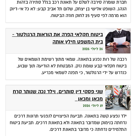
חברת שומרה סירבה לשלם על תאונת רכב בגלל סתירה בזהות
הנהג. השופט אלישי בן יצחק, שלום תל אביב קבע: לא כל אי-דיוק
הוא מרמה לפי סעיף 25 לחוק חוזה הביטוח.
ביטוח חקלאי הפרה את הוראות הרגולטור -
בית המשפט חילץ אותה
26 ליולי 2026
רכבה של רות נפגע בתאונה. שמאי מתוך רשימת השמאים של
ביטוח חקלאי קבע שומת נזק. המבטחת לא הודיעה תוך שבוע,
כנדרש על ידי הרגולטור, כי תפנה לשמאי מכריע.
שני פסקי דין סותרים, וילד נכה שנותר קרח
מכאן ומכאן
19 ליולי 2026
ילד נפצע קשה בתאונה. תביעת הפיצויים לנפגעי תרונות דרכים
נדחתה בנימוק שמדובר בתאונה ולא בתאונת דרכים. תביעת ביטוח
התלמידים נדחתה כי מדובר בתאונת דרכים.