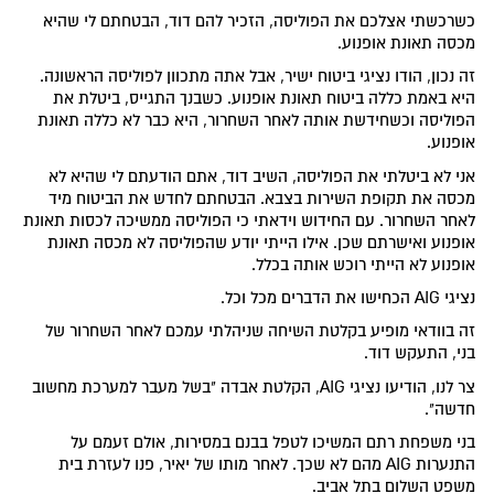
כשרכשתי אצלכם את הפוליסה, הזכיר להם דוד, הבטחתם לי שהיא
מכסה תאונת אופנוע.
זה נכון, הודו נציגי ביטוח ישיר, אבל אתה מתכוון לפוליסה הראשונה.
היא באמת כללה ביטוח תאונת אופנוע. כשבנך התגייס, ביטלת את
הפוליסה וכשחידשת אותה לאחר השחרור, היא כבר לא כללה תאונת
אופנוע.
אני לא ביטלתי את הפוליסה, השיב דוד, אתם הודעתם לי שהיא לא
מכסה את תקופת השירות בצבא. הבטחתם לחדש את הביטוח מיד
לאחר השחרור. עם החידוש וידאתי כי הפוליסה ממשיכה לכסות תאונת
אופנוע ואישרתם שכן. אילו הייתי יודע שהפוליסה לא מכסה תאונת
אופנוע לא הייתי רוכש אותה בכלל.
נציגי AIG הכחישו את הדברים מכל וכל.
זה בוודאי מופיע בקלטת השיחה שניהלתי עמכם לאחר השחרור של
בני, התעקש דוד.
צר לנו, הודיעו נציגי AIG, הקלטת אבדה "בשל מעבר למערכת מחשוב
חדשה".
בני משפחת רתם המשיכו לטפל בבנם במסירות, אולם זעמם על
התנערות AIG מהם לא שכך. לאחר מותו של יאיר, פנו לעזרת בית
משפט השלום בתל אביב.