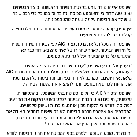
השופט אליהו קידר שמע בקלטת השיחה הראשונה, כיצד מבטיחים
נציגי AIG לדוד כי "האופנוע מכוסה, זה בדיוק כמו כל כלי רכב... כמו
שיש לך את הביטוח על זה שאתה נוהג במכונית".
אין ספק, קבע השופט כי מטרת עשיית הביטוחים הייתה מלכתחילה
קבלת כיסוי לנהיגת אופנועים.
השופט דחה מכל וכל את גרסת נציגי AIG לפיה בעת השיחה השנייה
על חידוש הביטוח, לאחר שחרורו של יאיר מהצבא, דוד כבר לא
התעקש על כך שהביטוח יכלול נהיגת אופנועים.
"בעניין זה", קבע השופט, "עדותו של דוד הינה רציפה ואמינה.
לעומתה, הייתה עדותה של אלינור זרקו, מסלקת התביעות בחברת AIG
מלאת אי דיוקים... כמו כן, לא היה בפי חברת הביטוח כל הסבר מניח
את הדעת לכך שאין באפשרותה להמציא את קלטת השיחה".
השופט הזכיר ל AIG כי על פי פסיקת בתי המשפט, "בהתקשרות
טלפונית, חייבים נציגי חברת הביטוח לפרט באוזני הלקוח את החריגים
לפוליסה ולוודא כי הלקוח מבין אותם. מוכרנות ושיווק טלפוניים,
המקדמים את אינטרס חברת הביטוח, לא רק שאינם דוחקים הצידה את
זכויות המבוטח, אלא הם מטילים חובה מוגברת על חברת הביטוח,
להבטיח שהמבוטח אכן הבין את המוצר הביטוחי".
"חובה זו", קובע השופט, "לפרט בפני המבוטח את חריגי הביטוח ולוודא