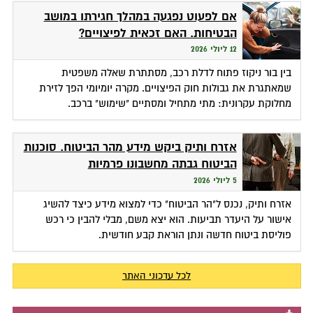
אם לפעוט נפגעה במהלך חגירתו במושב
הבטיחות. האם זכאית לפיצויים?
12 ליולי 2026
בין בור ניקוז פתוח לדלת רכב, מסתתרת שאלה משפטית
שמאתגרת את גבולות חוק הפיצויים. מקרה יומיומי הפך לזירת
מחלוקת עקרונית: מתי מתחיל ומסתיים "שימוש" ברכב.
אזרח ותיק ביקש מידע מהר הביטוח. סוכנות
הביטוח גבתה מחשבונו פרמיות
5 ליולי 2026
אזרח ותיק, נכנס ל"הר הביטוח" כדי למצוא מידע כיצד להשיג
אישור על היעדר תביעות. הוא יצא משם, מבלי להבין כי רכש
פוליסת ביטוח חדשה ונתן הוראת קבע חודשית.
לכל עדכוני האתר