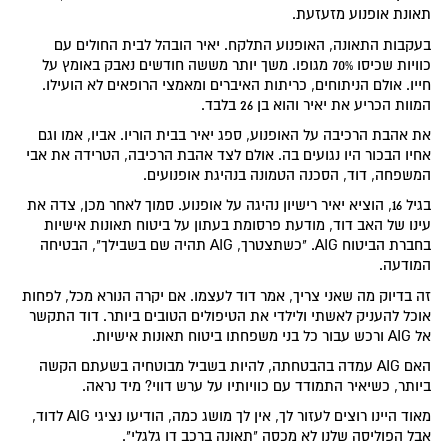
תאונת אופנוע מזעזעת.
בעקבות התאונה, האופנוע התלקח. יאיר הובהל לבית החולים עם
כוויות שכיסו 70% מגופו. משך יותר מששה חודשים נאבק באומץ על
חייו. אולם הניתוחים, כריתות האיברים ומאמצי הרופאים לא הועילו.
המוות הכריע את יאיר והוא בן 26 בלבד.
את אהבת הרכיבה על האופנוע, ספג יאיר בבית הוריו. אביו, אמו וגם
אחיו הבכור היו נגועים בה. אולם לצד אהבת הרכיבה, הטרידה את אבי
המשפחה, דוד, הסכנה הטמונה בנהיגת אופנועים.
בגיל 16, הוציא יאיר רישיון נהיגה על אופנוע. סמוך לאחר מכן, צדה את
עינו של האב דוד, מודעת פרסומת בעתון על ביטוח תאונות אישיות
בחברת הביטוח AIG. "כשתצטרך, AIG תהיה שם בשבילך", הבטיחה
המודעה.
זה בדיוק מה שאני צריך, אמר דוד לעצמו. אם יקרה הנורא מכל, לפחות
אוכל להעניק לאשתי ולילדי את הטיפולים הטובים ביותר. דוד התקשר
אל AIG ורכש עבור כל בני משפחתו ביטוח תאונות אישיות.
האם AIG עמדה בהבטחתה, להיות בשביל מבוטחיה בשעתם הקשה
ביותר, כשיאיר התמודד עם כוויותיו על ערש דווי? מיד נראה.
מאוד היינו רוצים לעזור לך, אין לך מושג כמה, הודיעו נציגי AIG לדוד,
אבל הפוליסה שלנו לא מכסה "תאונה ברכב דו גלגלי".