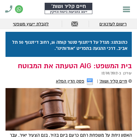
חיים קליר ושות'
ייצוג בתביעות ביטוח ונזיקין
רישום לעדכונים
לקבלת ייעוץ משפטי
כתובתנו: מגדל על דיזנגוף סנטר קומה 16, רחוב דיזנגוף 50 תל
אביב. דרכי ההגעה בתפריט "אודותינו".
בית המשפט: AIG הטעתה את המבוטח
עודכן ב-
12/08/2012
©
חיים קליר ושות'
פסק הדין המלא
האסון ניחת על משפחת רתם כרעם ביום בהיר. בנם הצעיר יאיר, עבר