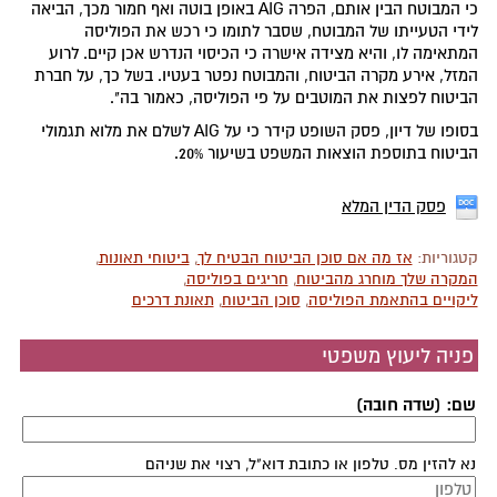
כי המבוטח הבין אותם, הפרה AIG באופן בוטה ואף חמור מכך, הביאה
לידי הטעייתו של המבוטח, שסבר לתומו כי רכש את הפוליסה
המתאימה לו, והיא מצידה אישרה כי הכיסוי הנדרש אכן קיים. לרוע
המזל, אירע מקרה הביטוח, והמבוטח נפטר בעטיו. בשל כך, על חברת
הביטוח לפצות את המוטבים על פי הפוליסה, כאמור בה".
בסופו של דיון, פסק השופט קידר כי על AIG לשלם את מלוא תגמולי
הביטוח בתוספת הוצאות המשפט בשיעור 20%.
פסק הדין המלא
קטגוריות:
אז מה אם סוכן הביטוח הבטיח לך
,
ביטוחי תאונות
,
המקרה שלך מוחרג מהביטוח
,
חריגים בפוליסה
,
ליקויים בהתאמת הפוליסה
,
סוכן הביטוח
,
תאונת דרכים
פניה ליעוץ משפטי
שם: (שדה חובה)
נא להזין מס. טלפון או כתובת דוא"ל, רצוי את שניהם