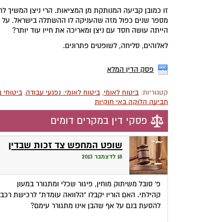
מספר שנים כפול מזה שהעניקה לו ההשתלה בישראל. על ב
הייתה עושה חסד עם ניצן ומאריכה את חייו עוד יותר?
לאלוהים, סליחה, לשופטים פתרונים.
פסק הדין המלא
קטגוריות:
ביטוח לאומי
,
ביטוח לאומי: נפגעי עבודה
,
ביטוחי 
תביעה הלוקה באי חוקיות
פסקי דין במקרים דומים
שופט המחפש צד זכות שבדין
18 לדצמבר 2013
פ' סובל משיתוק מוחין, פיגור שכלי ומתגורר במעון
קהילתי. האם הוריו יקבלו "הלוואה עומדת" לרכישת רכב
להסעת בנם על אף שהבן אינו מתגורר עימם?