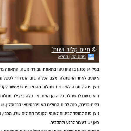
©
חיים קליר ושות'
פסק הדין המלא
בגיל 54 נפגע בן ציון ניצן בתאונת עבודה קשה. התאונה גרמה כשל כלייתי סופני. ניצן נאלץ לעבור ניתוח השתלת כליה.
5 שנים לאחר ההשתלה, מצב הכליה שוב התדרדר לכשל סופני.
ניצן פנה לוועדה לאישור השתלות מהחי וביקש אישור לקב
הוא נרשם להשתלת כליה מן המת, אך גילה כי גילו ומחלותי
בלית ברירה, פנה לבית החולים האוניברסיטאי בברוקלין. שם הציעו 
ניצן פנה למוסד לביטוח לאומי ולקופת החולים שלו, מכבי,
כאן יש לעצור לרגע ולהסביר: