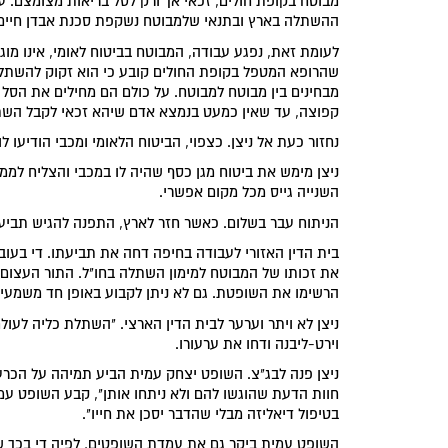
מבוטח בקופת חולים, זכאי אך ורק לסל בריאות מצומצם. ע
ההשתלה בארץ ובתנאי שלמבוטח נשקפת סכנת אבדן חיים
לעומת זאת, נפגע עבודה, המבוטח בביטוח לאומי, אינו מוגב
שהרופא המטפל בקופת החולים קובע כי הוא זקוק להשתלה 
מבחינים בין מבוטח למבוטח. על כולם הם מחילים את הסל
קפוצה, עד שאין כמעט בנמצא אדם שיהא זכאי לקבל השת
נחזור כעת אל ניצן. כצפוי, הביטוח הלאומי ומכבי הודיעו 
ניצן מימש את ביטוח מגן כסף שהיה לו במכבי והצליח למ
השנייה גייס מכל מקום אפשרי.
הניתוח עבר בשלום. כאשר חזר לארץ, התפנה להגיש תביעה 
בית הדין האזורי לעבודה בחיפה דחה את תביעתו. די בע
את זכותו של המבוטח למימון השתלה בחו"ל. התור העצום ב
הרשימו את השופטת. גם לא ניתן לקבוע באופן חד משמעי,
ניצן לא ויתר וערער לבית הדין הארצי. "השתלת כליה לעול
וירט-ליבנה ודחו את ערעורו.
ניצן פנה לבג"צ. השופט יצחק עמית הביע תמיהה על הכרע
חוות הדעת שהוגשו להם ולא ניתחו אותן", קבע השופט עמי
בטיפול דיאליזה מבלי שהדבר יסכן את חייו".
השופט עמית ביקר גם את עמדת השופטים, לפיה די בכך שבא