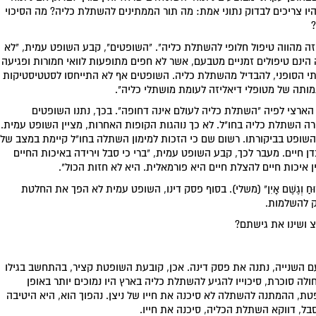
יו צריכים לבדוק נתוני אמת: מה תור הממתינים להשתלת כליה? מה הסיכוי
ה מהווה טיפול חלופי להשתלת כליה". "השופטים", קבע השופט עמית, "לא
 הינם טיפולים זמניים מטבעם, אשר לא חפים מתופעות לוואי חמורות ופגיעה
תי הסופני, להבדיל מהשתלת כליה. השופטים אף לא התייחסו לסטטיסטיקות
מותה של מטופלי דיאליזה לעומת מושתלי כליה".
ארצי לפיה "השתלת כליה לעולם אינה דחופה". בכך, נתנו השופטים
ה השתלת כליה בחו"ל. לא כך נוהגות הקופות האחרות, מציין השופט עמית.
השופט בביקורתו. רשום שם כי הזכות למימון השתלה בחו"ל קיימת במצב של
ן חיים. מעבר לכך, קבע השופט עמית, "ברי כי סבל וירידה באיכות החיים
איכות חיים להצלת חיים היא פורמאלית. היא לא חזות הכול".
ּחַ וְגֶשֶׁם אָיִן" (משלי). בסוף פסק דינו, השופט עמית לא הפך את החלטת
ק להשלמות.
 ושינו את גישתם?
 השנייה, נתנה את פסק דינה. אכן, קובעת השופטת קציר, בהתחשב בגילו
י היה חולה סוכרת, סיכוייו להגיע להשתלת כליה בארץ היו נמוכים יותר באופן
ת, ההמתנה להשתלה לא סיכנה את חייו של ניצן. נהפוך הוא, היא היטיבה
בל, דווקא השתלת הכליה, סיכנה את חייו.