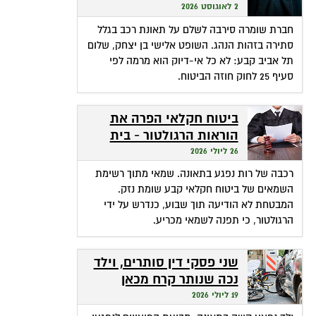
שהופכת אי-דיוק לפטור
2 לאוגוסט 2026
מתשלום
חברת שומרה סירבה לשלם על תאונת רכב בגלל
סתירה בזהות הנהג. השופט אלישי בן יצחק, שלום
תל אביב קבע: לא כל אי-דיוק הוא מרמה לפי
סעיף 25 לחוק חוזה הביטוח.
ביטוח חקלאי הפרה את
הוראות הרגולטור - בית
המשפט חילץ אותה
26 ליולי 2026
רכבה של רות נפגע בתאונה. שמאי מתוך רשימת
השמאים של ביטוח חקלאי קבע שומת נזק.
המבטחת לא הודיעה תוך שבוע, כנדרש על ידי
הרגולטור, כי תפנה לשמאי מכריע.
שני פסקי דין סותרים, וילד
נכה שנותר קרח מכאן
ומכאן
19 ליולי 2026