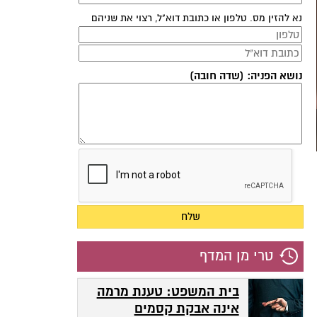
נא להזין מס. טלפון או כתובת דוא"ל, רצוי את שניהם
נושא הפניה: (שדה חובה)
טרי מן המדף
בית המשפט: טענת מרמה
אינה אבקת קסמים