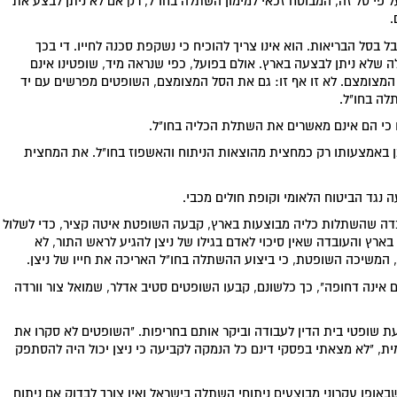
ל פי סל זה, המבוטח זכאי למימון השתלה בחו"ל, רק אם לא ניתן לבצע את
.
ל בסל הבריאות. הוא אינו צריך להוכיח כי נשקפת סכנה לחייו. די בכך
שלא ניתן לבצעה בארץ. אולם בפועל, כפי שנראה מיד, שופטינו אינם
 המצומצם. לא זו אף זו: גם את הסל המצומצם, השופטים מפרשים עם יד
לה בחו"ל.
לו כי הם אינם מאשרים את השתלת הכליה בחו"ל.
מן באמצעותו רק כמחצית מהוצאות הניתוח והאשפוז בחו"ל. את המחצית
נגד הביטוח הלאומי וקופת חולים מכבי.
ובדה שהשתלות כליה מבוצעות בארץ, קבעה השופטת איטה קציר, כדי לשלול
ארץ והעובדה שאין סיכוי לאדם בגילו של ניצן להגיע לראש התור, לא
 המשיכה השופטת, כי ביצוע ההשתלה בחו"ל האריכה את חייו של ניצן.
ם אינה דחופה", כך כלשונם, קבעו השופטים סטיב אדלר, שמואל צור וורדה
ת שופטי בית הדין לעבודה וביקר אותם בחריפות. "השופטים לא סקרו את
ת, "לא מצאתי בפסקי דינם כל הנמקה לקביעה כי ניצן יכול היה להסתפק
ופן עקרוני מבוצעים ניתוחי השתלה בישראל ואין צורך לבדוק אם ניתוח