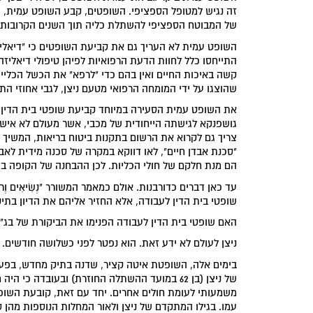
זה נגיש למטופל הספציפי. השופטים, קבע השופט עמית, ה
של המבוטח הספציפי להשתלת כליה תוך השנים הקרובות?
השופט עמית לא העריך גם את קביעת השופטים כי "דיאליז
התייחסו כלל לחוות הדעת הרפואיות לפיהן טיפולי דיאליזה
קשה באיכות החיים ואין בהם כדי "לרפא" את הכשל הכליי
שהוצגו על ידי המומחה הרפואי מטעם ניצן, לגבי אחוזי הת
את השופט עמית הסעירה במיוחד קביעת שופטי בית הדין ה
גושפנקא לגישתה הייחודית של מכבי, אשר מעולם לא אישר
צריך גם לקרוא את הרשום בתקנות ביטוח בריאות, המשיך 
"סכנת אבדן חיים", לאו דווקא במקרה של סכנה מידית לאבד
הם מנת חלקם של חולי הכליות. לכן ההבחנה של הקופה בין 
עד כאן דברים כדורבנות. אולם כמאמר המשורר "נְשִׂיאִים וְרו
שופטי בית הדין לעבודה, אלא החזיר אליהם את הדיון בתי
האם שופטי בית הדין לעבודה הפנימו את הביקורת של בג"צ
ניצן לעולם לא ידע זאת. הוא נפטר לפני כשלושה חודשים.
בימים אלה, השופטת איטה קציר, שדנה בתיק מחדש, בפעם
של ניצן (בן 62 במועד ההשתלה החוזרת) ובעובדה כ
משמעותי לעומת חולים אחרים. יחד עם זאת, קובעת השופט
עמו. בגילו המתקדם של ניצן ולאור המחלות הנוספות מהן ס