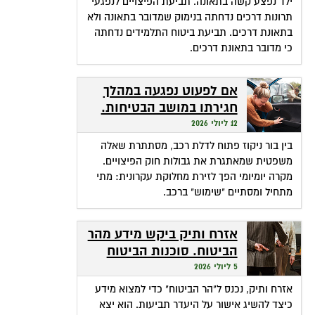
ילד נפצע קשה בתאונה. תביעת הפיצויים לנפגעי
תרונות דרכים נדחתה בנימוק שמדובר בתאונה ולא
בתאונת דרכים. תביעת ביטוח התלמידים נדחתה
כי מדובר בתאונת דרכים.
אם לפעוט נפגעה במהלך
חגירתו במושב הבטיחות.
האם זכאית לפיצויים?
12 ליולי 2026
בין בור ניקוז פתוח לדלת רכב, מסתתרת שאלה
משפטית שמאתגרת את גבולות חוק הפיצויים.
מקרה יומיומי הפך לזירת מחלוקת עקרונית: מתי
מתחיל ומסתיים "שימוש" ברכב.
אזרח ותיק ביקש מידע מהר
הביטוח. סוכנות הביטוח
גבתה מחשבונו פרמיות
5 ליולי 2026
אזרח ותיק, נכנס ל"הר הביטוח" כדי למצוא מידע
כיצד להשיג אישור על היעדר תביעות. הוא יצא