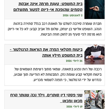
בית המשפט: טענת מרמה אינה אבקת
קסמים שהופכת אי-דיוק לפטור מתשלום
2 לאוגוסט 2026
חברת שומרה סירבה לשלם על תאונת רכב בגלל סתירה בזהות
הנהג. השופט אלישי בן יצחק, שלום תל אביב קבע: לא כל אי-דיוק
הוא מרמה לפי סעיף 25 לחוק חוזה הביטוח.
ביטוח חקלאי הפרה את הוראות הרגולטור -
בית המשפט חילץ אותה
26 ליולי 2026
רכבה של רות נפגע בתאונה. שמאי מתוך רשימת השמאים של
ביטוח חקלאי קבע שומת נזק. המבטחת לא הודיעה תוך שבוע,
כנדרש על ידי הרגולטור, כי תפנה לשמאי מכריע.
שני פסקי דין סותרים, וילד נכה שנותר קרח
מכאן ומכאן
19 ליולי 2026