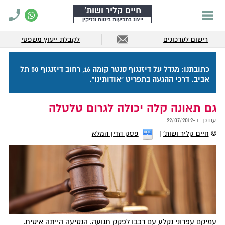
חיים קליר ושות'
ייצוג בתביעות ביטוח ונזיקין
רישום לעדכונים
לקבלת ייעוץ משפטי
כתובתנו: מגדל על דיזנגוף סנטר קומה 16, רחוב דיזנגוף 50 תל
אביב. דרכי ההגעה בתפריט "אודותינו".
גם תאונה קלה יכולה לגרום טלטלה
עודכן ב-
22/07/2012
©
חיים קליר ושות'
פסק הדין המלא
עמיקם עפרוני נקלע עם רכבו לפקק תנועה. הנסיעה הייתה איטית.