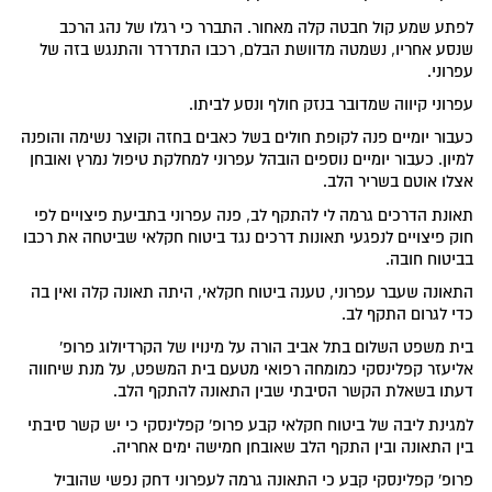
לפתע שמע קול חבטה קלה מאחור. התברר כי רגלו של נהג הרכב
שנסע אחריו, נשמטה מדוושת הבלם, רכבו התדרדר והתנגש בזה של
עפרוני.
עפרוני קיווה שמדובר בנזק חולף ונסע לביתו.
כעבור יומיים פנה לקופת חולים בשל כאבים בחזה וקוצר נשימה והופנה
למיון. כעבור יומיים נוספים הובהל עפרוני למחלקת טיפול נמרץ ואובחן
אצלו אוטם בשריר הלב.
תאונת הדרכים גרמה לי להתקף לב, פנה עפרוני בתביעת פיצויים לפי
חוק פיצויים לנפגעי תאונות דרכים נגד ביטוח חקלאי שביטחה את רכבו
בביטוח חובה.
התאונה שעבר עפרוני, טענה ביטוח חקלאי, היתה תאונה קלה ואין בה
כדי לגרום התקף לב.
בית משפט השלום בתל אביב הורה על מינויו של הקרדיולוג פרופ'
אליעזר קפלינסקי כמומחה רפואי מטעם בית המשפט, על מנת שיחווה
דעתו בשאלת הקשר הסיבתי שבין התאונה להתקף הלב.
למגינת ליבה של ביטוח חקלאי קבע פרופ' קפלינסקי כי יש קשר סיבתי
בין התאונה ובין התקף הלב שאובחן חמישה ימים אחריה.
פרופ' קפלינסקי קבע כי התאונה גרמה לעפרוני דחק נפשי שהוביל