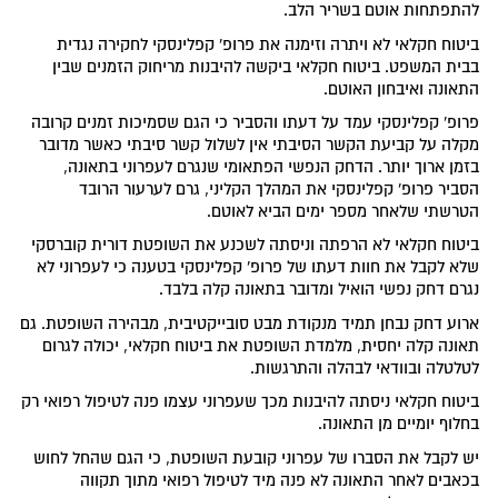
להתפתחות אוטם בשריר הלב.
ביטוח חקלאי לא ויתרה וזימנה את פרופ' קפלינסקי לחקירה נגדית
בבית המשפט. ביטוח חקלאי ביקשה להיבנות מריחוק הזמנים שבין
התאונה ואיבחון האוטם.
פרופ' קפלינסקי עמד על דעתו והסביר כי הגם שסמיכות זמנים קרובה
מקלה על קביעת הקשר הסיבתי אין לשלול קשר סיבתי כאשר מדובר
בזמן ארוך יותר. הדחק הנפשי הפתאומי שנגרם לעפרוני בתאונה,
הסביר פרופ' קפלינסקי את המהלך הקליני, גרם לערעור הרובד
הטרשתי שלאחר מספר ימים הביא לאוטם.
ביטוח חקלאי לא הרפתה וניסתה לשכנע את השופטת דורית קוברסקי
שלא לקבל את חוות דעתו של פרופ' קפלינסקי בטענה כי לעפרוני לא
נגרם דחק נפשי הואיל ומדובר בתאונה קלה בלבד.
ארוע דחק נבחן תמיד מנקודת מבט סובייקטיבית, מבהירה השופטת. גם
תאונה קלה יחסית, מלמדת השופטת את ביטוח חקלאי, יכולה לגרום
לטלטלה ובוודאי לבהלה והתרגשות.
ביטוח חקלאי ניסתה להיבנות מכך שעפרוני עצמו פנה לטיפול רפואי רק
בחלוף יומיים מן התאונה.
יש לקבל את הסברו של עפרוני קובעת השופטת, כי הגם שהחל לחוש
בכאבים לאחר התאונה לא פנה מיד לטיפול רפואי מתוך תקווה