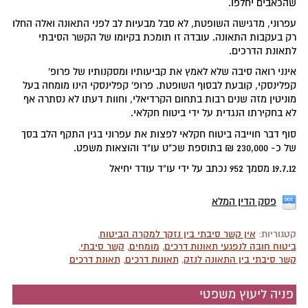
שהכאבים יחלפו.
עפרוני, מדגישה השופטת, לא סבל מבעיות לב לפני התאונה ואלה החלו
רק בעקבות התאונה. עובדה זו תומכת בקיומו של הקשר הסיבתי
לתאונת הדרכים.
אינני רואה סיבה שלא לאמץ את קביעותיו ומסקנותיו של פרופ'
קפלינסקי, קובעת לבסוף השופטת. פרופ' קפלינסקי הינו מומחה בעל
מוניטין מזה שנים רבות בתחום הקרדיאלי, וחוות דעתו לא נסתרה אף
לא בחקירתו הנגדית על ידי ביטוח חקלאי.
סוף דבר חוייבה ביטוח חקלאי לפצות את עפרוני בגין התקף הלב בסך
של כ- 230,000 ₪ בתוספת שכ"ט עו"ד והוצאות משפט.
19.7.12 מסמך 952 נכתב על ידי עו"ד עודד יחיאל
פסק הדין המלא
קטגוריות:
אין קשר סיבתי בין נזקך למקרה הביטוח
,
ביטוח חובה לנפגעי תאונות דרכים
,
מומחים
,
קשר סיבתי
,
קשר סיבתי בין התאונה לנזק
,
תאונות דרכים
,
תאונת דרכים
פניה ליעוץ משפטי