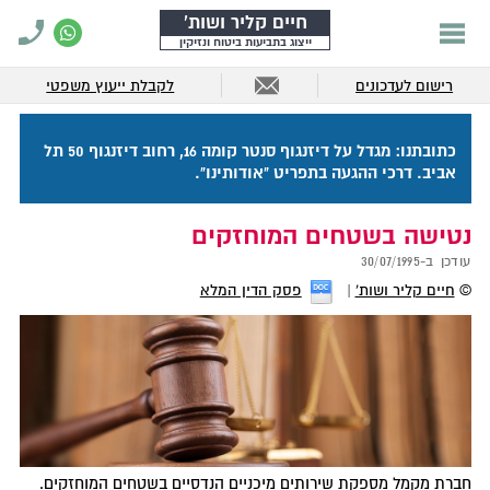
חיים קליר ושות'
ייצוג בתביעות ביטוח ונזיקין
רישום לעדכונים
לקבלת ייעוץ משפטי
כתובתנו: מגדל על דיזנגוף סנטר קומה 16, רחוב דיזנגוף 50 תל
אביב. דרכי ההגעה בתפריט "אודותינו".
נטישה בשטחים המוחזקים
עודכן ב-
30/07/1995
©
חיים קליר ושות'
פסק הדין המלא
חברת מקמל מספקת שירותים מיכניים הנדסיים בשטחים המוחזקים.