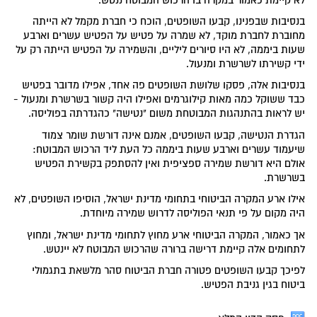
בנסיבות שבפנינו, קבעו השופטים, הוכח כי חברת מקמל לא הייתה
מחוברת לחברת מוקד, לא שמרה על פטיש על הפטיש עשרים וארבע
שעות ביממה, לא היו סיורים ליליים, והשמירה על הפטיש הייתה רק על
ידי קשירתו לשרשרת ומנעול.
בנסיבות אלה, פסקו שלושת השופטים פה אחד, אפילו מדובר בפטיש
כבד ששוקל כמה מאות קילוגרמים ואפילו היה קשור בשרשרת ומנעול -
יש לראות בהתנהגות המבוטחת משום "נטישה" כהגדרתה בפוליסה.
הגדרת הנטישה, קבעו השופטים, אמנם אינה דורשת שומר צמוד
שיעמוד עשרים וארבע שעות ביממה כל העת ליד הרכוש המבוטח:
אולם היא דורשת שמירה ספציפית ואין להסתפק בקשירת הפטיש
בשרשרת.
אילו ארע המקרה הביטוחי בתחומי מדינת ישראל, הוסיפו השופטים, לא
היה מקום על פי תנאי הפוליסה לדרוש שמירה מיוחדת.
אך כאמור, המקרה הביטוחי ארע מחוץ לתחומי מדינת ישראל, ומחוץ
לתחומים אלה קיימת דרישה ברורה שהרכוש המבוטח לא יינטש.
לפיכך קבעו השופטים פטורה חברת הביטוח סהר מלשאת בתגמולי
ביטוח בגין גניבת הפטיש.