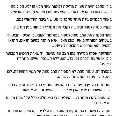
בידי מקמל הייתה מצויה פוליסה לביטוח ציוד מכני הנדסי. הפוליסה
נרכשה בחברת הביטוח סהר באמצעות סוכן מקומי מהיישוב אריאל.
באחד הבקרים גילה מנהל מקמל כי פטיש חציבה הידראולי נגנב.
מקמל פנתה לסהר וביקשה לקבל את תגמולי הביטוח בגין הגניבה.
סהר הפנתה את המבוטחת לסעיף בפוליסה הקובע כי הכיסוי הביטוחי
בשטחים המוחזקים אינו מובן מאליו אלא מותנה בקיום תנאים. התנאי
הבסיסי הוא שהרכוש המבוטח לא יינטש.
הפוליסה אפילו מגדירה מהו מצב של נטישה: "השארת הרכוש המבוטח
כולו או מקצתו לפרק זמן כלשהוא, ללא השגחה יעילה, מתמדת
ורצופה".
במקרה זה, טענה סהר, לא הקפידה המבוטחת על תנאי ההשגחה. לכן
היא, סהר, פטורה מתשלום כלשהוא.
המחלוקת בעניין הגיעה לבית המשפט המחוזי בתל-אביב ונדונה בפני
הרכב השופטים אריה אבן ארי, דוד בר אופיר והדסה אחיטוב.
השופטים למדו מתוך לשון הפוליסה כי היא חלה ככלל על "שטח מדינת
ישראל בלבד".
התחולה בשטחים המוחזקים מהווה הרחבה לכיסוי הבסיסי. הרחבה זו
לא קיימת כאמור במקרה בו הרכוש המבוטח ננטש.