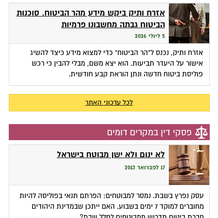
אזרח ותיק ביקש מידע מהר הביטוח. סוכנות
הביטוח גבתה מחשבונו פרמיות
5 ליולי 2026
אזרח ותיק, נכנס ל"הר הביטוח" כדי למצוא מידע כיצד להשיג
אישור על היעדר תביעות. הוא יצא משם, מבלי להבין כי רכש
פוליסת ביטוח חדשה ונתן הוראת קבע חודשית.
לכל עדכוני האתר
פסקי דין במקרים דומים
לא ינום ולא ישן מבוטח בישראל
17 לפברואר 2013
עסק נפרץ בשבת. נמסר למבוטחים: הפרתם תנאי בפוליסה להיות
מחוברים למוקד 7 ימים בשבוע. האם ייתכן שבמדינת היהודים
חברת ביטוח תדרוש ממבוטחים לחלל שבת?