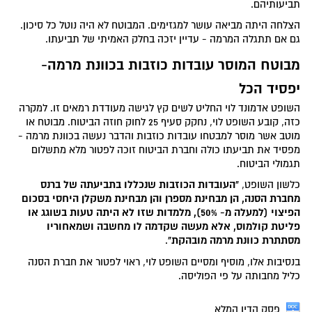
תביעותיהם.
הצלחה היתה מביאה עושר למגזימים. המבוטח לא היה נוטל כל סיכון.
גם אם תתגלה המרמה - עדיין יזכה בחלק האמיתי של תביעתו.
מבוטח המוסר עובדות כוזבות בכוונת מרמה-
יפסיד הכל
השופט אדמונד לוי החליט לשים קץ לגישה מעודדת רמאים זו. למקרה
כזה, קובע השופט לוי, נחקק סעיף 25 לחוק חוזה הביטוח. מבוטח או
מוטב אשר מוסר למבטחו עובדות כוזבות והדבר נעשה בכוונת מרמה -
מפסיד את תביעתו כולה וחברת הביטוח זוכה לפטור מלא מתשלום
תגמולי הביטוח.
"העובדות הכוזבות שנכללו בתביעתה של ברנס
כלשון השופט,
מחברת הסנה, הן מבחינת מספרן והן מבחינת משקלן היחסי בסכום
הפיצוי (למעלה מ- 50%), מלמדות שזו לא היתה טעות בשוגג או
פליטת קולמוס, אלא מעשה שקדמה לו מחשבה ושמאחוריו
מסתתרת כוונת מרמה מובהקת"
.
בנסיבות אלו, מוסיף ומסיים השופט לוי, ראוי לפטור את חברת הסנה
כליל מחבותה על פי הפוליסה.
פסק הדין המלא