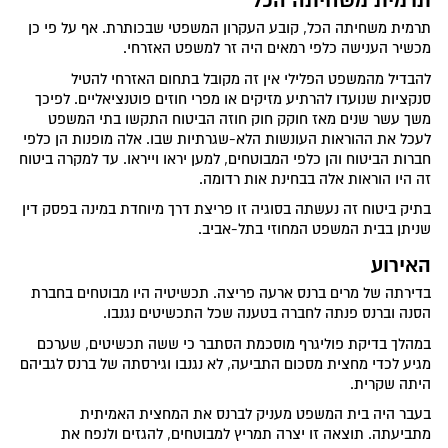
תרמית משחיתה הכל
תרמית משחיתה הכל, קובע העקרון המשפטי שבכותרת. אף על פי כן
מכשיר הענישה כלפי רמאים היה זר למשפט האזרחי.
להבדיל מהמשפט הפלילי אין זה מקובל בתחום האזרחי להטיל
סנקציות שנועדו להרתיע מזיקים או מפרי חוזים פוטנציאליים. לפיכך
משך עשר שנים מאז חוקק חוק חוזה הביטוח התקשו בתי המשפט
לעכל את ההוראות העונשות הלא-שגרתיות שבו. אלה מופנות הן כלפי
חברות הביטוח והן כלפי המבוטחים, למען יראו וייראו. עד למקרה ביטוח
זה היו הוראות אלה בבחינת אות רדומה.
בתיק ביטוח זה נעשתה בסוגיה זו פריצת דרך מיוחדת במינה בפסק דין
שניתן בבית המשפט המחוזי בתל-אביב.
האירוע
בדירתה של מרים ברנס ארעה פריצה. תכשיטיה היו מבוטחים בחברת
הסנה וברנס פנתה לחברה בטענה שכל התכשיטים נגנבו.
במהלך בדיקת פוליגרף מוסכמת הסתבר כי ששה תכשיטים, שערכם
מגיע לכדי מחצית מסכום התביעה, לא נגנבו וגירסתה של ברנס לגביהם
היתה שקרית.
בעבר היה בית המשפט מעניק לברנס את המחצית האמיתית
מתביעתה. תוצאה זו יצרה תמריץ למבוטחים, להגזים ולנפח את