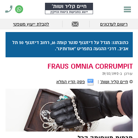
חיים קליר ושות'
ייצוג בתביעות ביטוח ונזיקין
רישום לעדכונים
לקבלת ייעוץ משפטי
כתובתנו: מגדל על דיזנגוף סנטר קומה 16, רחוב דיזנגוף 50 תל
אביב. דרכי ההגעה בתפריט "אודותינו".
FRAUS OMNIA CORRUMPIT
עודכן ב-
29/03/1992
©
חיים קליר ושות'
פסק הדין המלא