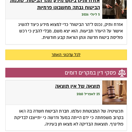
אזרח ותיק ביקש מידע מהר הביטוח. סוכנות
הביטוח גבתה מחשבונו פרמיות
5 ליולי 2026
אזרח ותיק, נכנס ל"הר הביטוח" כדי למצוא מידע כיצד להשיג
אישור על היעדר תביעות. הוא יצא משם, מבלי להבין כי רכש
פוליסת ביטוח חדשה ונתן הוראת קבע חודשית.
לכל עדכוני האתר
פסקי דין במקרים דומים
תוצאה של אין תוצאה
25 לאפריל 2010
תכשיטיה של המבוטחת נעלמו. חברת הביטוח חשדה בה ו/או
בקרוב משפחתה כי ידם הייתה במעל ודרשה כי יתייצבו לבדיקת
פוליגרף. תוצאות הבדיקה לא מצאו חן בעיניה.