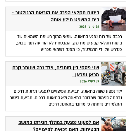
ביטוח חקלאי הפרה את הוראות הרגולטור -
בית המשפט חילץ אותה
26 ליולי 2026
רכבה של רות נפגע בתאונה. שמאי מתוך רשימת השמאים של
ביטוח חקלאי קבע שומת נזק. המבטחת לא הודיעה תוך שבוע,
כנדרש על ידי הרגולטור, כי תפנה לשמאי מכריע.
שני פסקי דין סותרים, וילד נכה שנותר קרח
מכאן ומכאן
19 ליולי 2026
ילד נפצע קשה בתאונה. תביעת הפיצויים לנפגעי תרונות דרכים
נדחתה בנימוק שמדובר בתאונה ולא בתאונת דרכים. תביעת ביטוח
התלמידים נדחתה כי מדובר בתאונת דרכים.
אם לפעוט נפגעה במהלך חגירתו במושב
הבטיחות. האם זכאית לפיצויים?