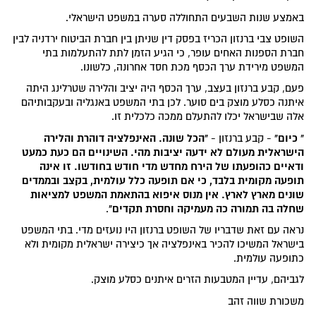
באמצע שנות השבעים התחוללה סערה במשפט הישראלי.
השופט צבי ברנזון הכריז בפסק דין שניתן בין חברת הביטוח ירדניה לבין
חברת הספנות האחים עופר, כי הגיע הזמן לתת להתעלמות בתי
המשפט מירידת ערך הכסף מכת חסד אחרונה, כלשונו.
פעם, קבע ברנזון בעצב, ערך הכסף היה יציב והלירה שטרלינג היתה
איתנה כסלע מוצק בים סוער. לכן בתי המשפט באנגליה ובעקבותיהם
אלה שבישראל יכלו להתעלם ממכה כלכלית זו.
" כיום"
"הכל שונה. האינפלציה דוהרת והלירה
- קבע ברנזון -
הישראלית מעולם לא ידעה יציבות מהי. השינויים הם כעת כמעט
ודאיים כהופעתו של הירח מחדש מדי חודש בחודשו. זו אינה
תופעה מקומית בלבד, כי אם תופעה כלל עולמית, בקצב ובממדים
שונים מארץ לארץ. אין מנוס איפוא בהתאמת המשפט למציאות
שחלה בה תמורה כה מעמיקה וחסרת תקדים"
.
נראה עם זאת שדבריו של השופט ברנזון היו נועזים מדי. בתי המשפט
בישראל המשיכו להכיר באינפלציה אך כיצירה ישראלית מקומית ולא
כתופעה עולמית.
לגביהם, עדיין המטבעות הזרים איתנים כסלע מוצק.
משכורת שווה זהב