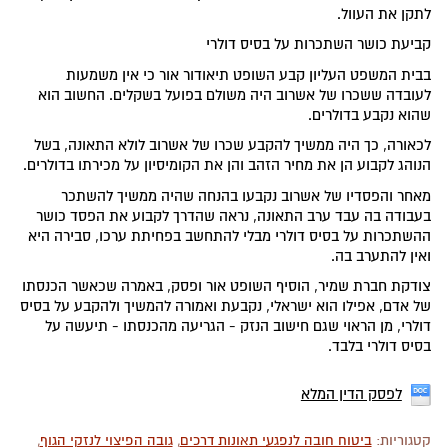
לתקן את העוול.
קביעת כושר השתכרות על בסיס דולרי
בבית המשפט העליון קבע השופט תיאודור אור כי אין משמעות
לעובדה ששכרו של אשרוב היה משולם בפועל בשקלים. החשוב הוא
שהוא נקבע בדולרים.
לכאורה, כך היה ממשיך להקבע שכרו של אשרוב לולא התאונה, בשל
הנוהג לקבוע הן את מחיר הזהב והן את הקומיסיון על מכירתו בדולרים.
מאחר והפסדיו של אשרוב נקבעו בהנחה שהיה ממשיך להשתכר
בעבודה בה עבד ערב התאונה, נראה שהדרך לקבוע את הפסד כושר
ההשתכרות על בסיס דולרי מבלי להתחשב בפחיתת ערכו, סבירה היא
ואין להתערב בה.
צודקת חברת שמיר, הוסיף השופט אור ופסק, באמרה שכאשר הכנסתו
של אדם, אפילו הוא ישראלי, נקבעת ואמורה להמשיך ולהקבע על בסיס
דולרי, מן הראוי שגם חישוב הנזק - הגריעה מהכנסתו - תיעשה על
בסיס דולרי בלבד.
לפסק הדין המלא
קטגוריות:
ביטוח חובה לנפגעי תאונות דרכים
,
גובה הפיצוי לנזקי הגוף
,