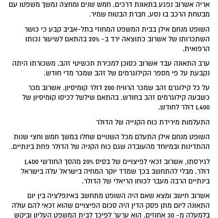
אריה אשרוב נפגע בתאונת דרכים. חמש שנים ומחצה נמשך משפטו עם
מבטחת הרכב בו נסע, חברת הבטוח שמיר.
השופט מנחם אילן בבית המשפט המחוזי בתל-אביב קבע כי כושר
השתכרותו של אשרוב כתוצאה ירד ב- 20% בהתאם לשיעור נכותו
הרפואית.
ערב התאונה עבד אשרוב כסוכן למכירת תכשיטי זהב. משכורתו היתה
נקבעת על פי מספר הקילוגרמים של זהב שמכר מדי חודש.
על כל קילוגרם זהב שמכר הרוויח 200 דולר קומיסיון. אשרוב מכר
כשבעה קילוגרמים זהב בחודש. בהתאם שילשל לכיסו קומיסיון של
1,400 דולר לחודש.
התעלמות מירידת כוח הקנייה של הדולר
השופט מנחם אילן התעלם מכל השנויים שחלו במשך חמש וחצי שנות
ההתדינות ובמיוחד מהעובדה שגם כוח הקניה של הדולר פחת בינתיים.
לגירסתו, אשרוב זכאי לפיצויים של בסיס 20% מהסך החודשי 1,400
דולר, מבלי להתחשב בכך שמדד יוקר המחיה בישראל עלה בישראל
בינתיים הרבה מעבר לכוחו הריאלי של הדולר.
אשרוב חישב ומצא שאם היה השופט מתחשב באינפלציה בין יום
התאונה ליום מתן פסק הדין היה סכום הפיצויים שהוא זכאי להם עולה
בלמעלה מ- 30 אחוזים. הוא ערער לפיכך לבית המשפט העליון וביקש