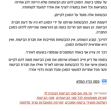
על עסקי ביטוח. הסוכן להט נתן הבטחות שלא הייתה להן אחיזה
במציאות וכל זאת במטרה לצרף את אזרד למעגל לקוחותיו.
הבטחות אלה מוטל על הסוכן לקיימן.
לעומת זאת, ההבטחות שניתנו על ידי הסוכן לא היו על דעת חברת
הביטוח. הן נעשו תוך חריגה בוטה מן ההרשאה שהייתה ללהט כסוכן
החברה.
לפיכך, קובע השופט, אין ההבטחות מחייבות את חברת הביטוח, ואין
היא אחראית לפעולות הסוכן.
דבר זה צויין אף באחד המסמכים שנמסרו בשעתו לאזרד.
בסופו של דיון חייב השופט ארנסט את סוכן הביטוח משה להט לקיים
באופן אישי את כל ההבטחות שניתנו לארזד ואילו את חברת הביטוח
פטר מכל אחריות למעשי הסוכן ומכל חבות כלפי אזרד.
פסק הדין המלא
קטגוריות:
אז מה אם סוכן הביטוח הבטיח לך
,
סוגיות משותפות לכל סוגי הביטוחים
,
סוכן הביטוח
,
רשלנות תאגידי ביטוח וסוכנים
,
תקיפה התאבדות טרור מלחמה