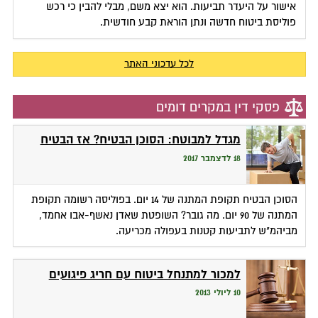
אישור על היעדר תביעות. הוא יצא משם, מבלי להבין כי רכש
פוליסת ביטוח חדשה ונתן הוראת קבע חודשית.
לכל עדכוני האתר
פסקי דין במקרים דומים
מגדל למבוטח: הסוכן הבטיח? אז הבטיח
18 לדצמבר 2017
הסוכן הבטיח תקופת המתנה של 14 יום. בפוליסה רשומה תקופת
המתנה של 90 יום. מה גובר? השופטת שאדן נאשף-אבו אחמד,
מביהמ"ש לתביעות קטנות בעפולה מכריעה.
למכור למתנחל ביטוח עם חריג פיגועים
10 ליולי 2013