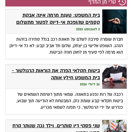
טרי מן המדף
בית המשפט: טענת מרמה אינה אבקת
קסמים שהופכת אי-דיוק לפטור מתשלום
2 לאוגוסט 2026
חברת שומרה סירבה לשלם על תאונת רכב בגלל סתירה בזהות
הנהג. השופט אלישי בן יצחק, שלום תל אביב קבע: לא כל אי-דיוק
הוא מרמה לפי סעיף 25 לחוק חוזה הביטוח.
ביטוח חקלאי הפרה את הוראות הרגולטור -
בית המשפט חילץ אותה
26 ליולי 2026
רכבה של רות נפגע בתאונה. שמאי מתוך רשימת השמאים של
ביטוח חקלאי קבע שומת נזק. המבטחת לא הודיעה תוך שבוע,
כנדרש על ידי הרגולטור, כי תפנה לשמאי מכריע.
שני פסקי דין סותרים, וילד נכה שנותר קרח