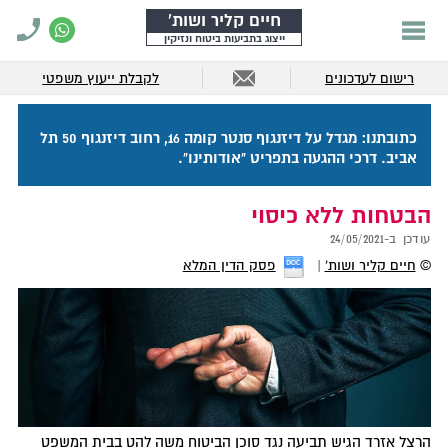
חיים קליר ושות'
ייצוג בתביעות ביטוח ונזיקין
רישום לעדכונים
לקבלת ייעוץ משפטי
כתובתנו: מגדל על דיזנגוף סנטר קומה 16, רחוב דיזנגוף 50 תל
אביב. דרכי ההגעה בתפריט "אודותינו".
הבטחות ללא כיסוי
עודכן ב-
24/05/2021
©
חיים קליר ושות'
פסק הדין המלא
הרצל אזרד הגיש תביעה נגד סוכן הביטוח משה להט בבית המשפט