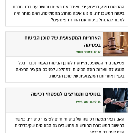
המבוטח נפגע בפיגוע ירי, ואיבד את ראייתו וכושר עבודתו. חברת
ביטוח המשכנתה: פיגוע איבה מוחרג מהפוליסה. האם מותר היה
למכור למתנחל ביטוח עם החרגת פיגועים?
האחריות המקצועית של סוכן הביטוח
בפסיקה
12 לנובמבר 2001
פסיקת בתי המשפט, מייחסת לסוכן הביטוח מעמד נכבד, בכל
הנוגע להיווצרות חוזה הביטוח ולמהלכו. לפניכם תקציר הרצאה
בעניין אחריותו המקצועית של סוכן הביטוח.
בונוסים ותמריצים למפקחי רכישה
18 לאוגוסט 1998
האם זכאי מפקח רכישה של ביטוחי חיים לפיצויי פיטורין, כאשר
בחישוב המשכורת החודשית מחושבים גם הבונוסים שקיבל?בית
הדין לעבודה מכריע.