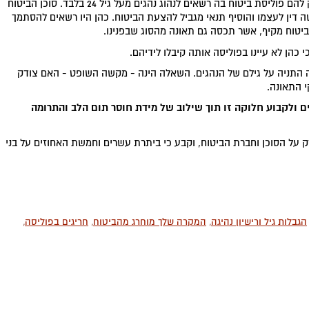
במקרה זה, פסק השופט, בני הזוג כהן לא ביקשו, כי תונפק להם פוליסת ביטוח בה רשאים לנהוג נהגים מעל גיל 24 בלבד. סוכן הביטוח
ה דין לעצמו והוסיף תנאי מגביל להצעת הביטוח. כהן היו רשאים להסתמך
לביטוח מקיף, אשר תכסה גם תאונה מהסוג שבפנינו.
כהן לא עיינו בפוליסה אותה קיבלו לידיהם.
ליסה התניה על גילם של הנהגים. השאלה הינה - מקשה השופט - האם צודק
 התאונה.
ים ולקבוע חלוקה זו תוך שילוב של מידת חוסר תום הלב והתרומה
סוף הדיון, הטיל השופט כהן אחריות ל - 75% מהנזק על הסוכן וחברת הביטוח, וקבע כי ביתרת עשרים וחמשת האחוזים על בני
הגבלות גיל ורישיון נהיגה
,
המקרה שלך מוחרג מהביטוח
,
חריגים בפוליסה
,