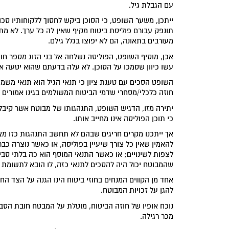
עם הגבלת גיל.
ייתכן, משער השופט, כי הסוכן ביקש לחסוך ללקוחותיו סכום
תונפק עבורם פוליסת ביטוח מקיף שאין לה כל ערך. לא מתק
מעורבים בתאונה, הם לא יפוצו בגלל גילם.
אכן, מוסיף השופט, הפוליסה נשלחה אל בני הזוג מספר חו
עשו כיוון שסמכו על הסוכן. לא עלה בדעתם שהוא יטעה א
השופט הסכים עם טענת ציון כי תנאי הגיל הוא תנאי משמעותי
חוזה כלכלי/מסחרי שדמי הביטוח המשולמים בגינו אמורי
יתירה מזו, הדגיש השופט, התנהגותו של מבוטח אשר קיבל 
כי תוכן הפוליסה אינו מחייב אותו.
אך ייתכנו מקרים חריגים שבהם לא תחשב התנהגות כזו 
להאמין שאין כל צורך שיעיין בפוליסה, או כאשר נוצרה כב
לצפות לשינויים; או כאשר התנאי המוסף הוא כה בלתי סבי
שהמבוטח יכול היה להסכים לתנאי כזה, לו הובא לתשומת ל
אחד מן הקווים המנחים בחוזי ביטוח הינו הגנה על הצד
להגן על זכויות המבוטח.
נוכח אופיו של חוזה הביטוח, מוטלת על המבטח חובת הס
מכר רגילה.