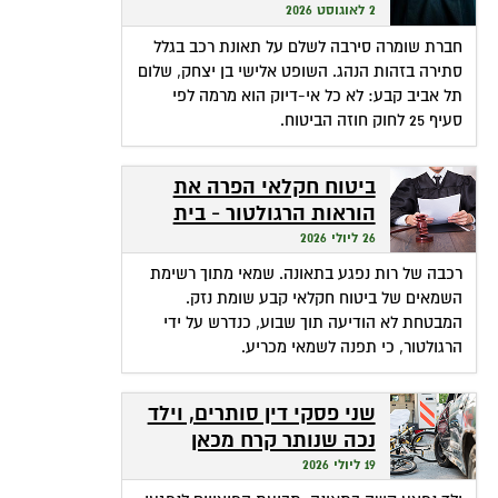
שהופכת אי-דיוק לפטור
2 לאוגוסט 2026
מתשלום
חברת שומרה סירבה לשלם על תאונת רכב בגלל
סתירה בזהות הנהג. השופט אלישי בן יצחק, שלום
תל אביב קבע: לא כל אי-דיוק הוא מרמה לפי
סעיף 25 לחוק חוזה הביטוח.
ביטוח חקלאי הפרה את
הוראות הרגולטור - בית
המשפט חילץ אותה
26 ליולי 2026
רכבה של רות נפגע בתאונה. שמאי מתוך רשימת
השמאים של ביטוח חקלאי קבע שומת נזק.
המבטחת לא הודיעה תוך שבוע, כנדרש על ידי
הרגולטור, כי תפנה לשמאי מכריע.
שני פסקי דין סותרים, וילד
נכה שנותר קרח מכאן
ומכאן
19 ליולי 2026