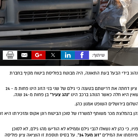
שיתוף:
 נהוג בידי הבעל בעת התאונה, היה מבוטח בפוליסת ביטוח מקיף בחברת
בני הזוג כהן פנו לציון ודרשו כי זו תכסה את נזקי התאונה. ציון דחתה את דרישתם בטענה כי גילם של שני בני הזוג הינו פחות מ - 24
"נהג צעיר"
שאין היא חלה כאשר הנוהג ברכב הינו
בן פחות מ-24 שנה.
לום בירושלים השופט אמנון כהן.
ן בהמלצת מכר משותף למשרדו של סוכן הביטוח רונן אקוס ומזכירתו היא זו
, כי כהן לא נשאלו לגבי גילם וממילא לא הודיעו מהו גילם, לא לסוכן
"זוג מעל 24"
מיוזמתו את המילים
. על בסיס תוספת זו הוציאה ציון פוליסה