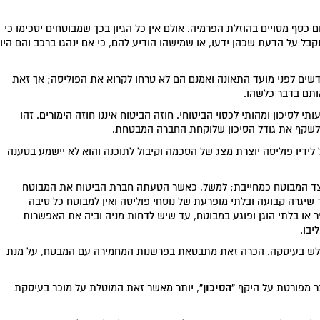
 כסף מסויים בהוזלת הפרמיה. אולם אין כל הגיון בכך שמבוטחים יסכימו כי
בל על הדעת שכהן ידעו, או שמישהו הודיע להם, כי אם ינהגו ברכב והם היו
דשים לפני מועד התאונה ואמנם הם לא טרחו לקרוא את הפוליסה; אך זאת
ותם בדבר כלשהו.
 לסיכון ומהותי לכסוי הביטוחי. חוזה הביטוח איננו חוזה הימורים. זהו
ם לשקף את גודל הסיכון שלוקחת החברה המבטחת.
לידיו פוליסה יוצרת מצג של הסכמה וקיבול לתוכנה והוא לא יישמע בטענה
מצד המבוטח כמחייבת; למשל, כאשר הטעתה חברת הביטוח את המבוטח
ר שיגרה קבועה ובלתי מופרעת של נוסחי פוליסה ואין למבוטח כל סיבה
ר או בלתי הוגן ופוגע במבוטח, עד שיש לדחות מניה וביה את האפשרות
יבו.
 החלש בעיסקה. הכרה זאת מתבטאת בפרשנות המחמירה עם המבטח, על מנת
"הסיכון"
בר מפורטת על היקף
, יותר מאשר זאת המוטלת על מוכר בעיסקת