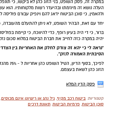
העלה נושא זה מיוזמתו ובהיעדר רשות מלקוחותיו. הוא עש
ולהאמין, כי סוכן הביטוח ידאג להם וינפיק עבורם פוליסה 
יחד עם זאת, הבהיר השופט, לא ניתן להתעלם מהעובדה, כי 
ברור, כי די היה בעיון רופף, כדי להיווכח, כי קיימת בפו
יהיה במקרה כזה לחייב את חברת הביטוח במלוא סכום נזקי
"נראה לי כי יהא זה צודק לחלק את האחריות בין הצדד
הסיבתית האמורה לנזק".
לפיכך, ב
הזוג כהן לשאת בעצמם.
פסק הדין המלא
קטגוריות:
ביטוח רכב מקיף
,
גיל נהג או רישיונו אינם מכוסים
,
סוכן הביטוח
,
פרמיות הביטוח
,
תאונת דרכים