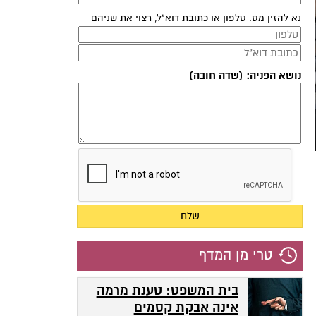
נא להזין מס. טלפון או כתובת דוא"ל, רצוי את שניהם
נושא הפניה: (שדה חובה)
טרי מן המדף
בית המשפט: טענת מרמה
אינה אבקת קסמים