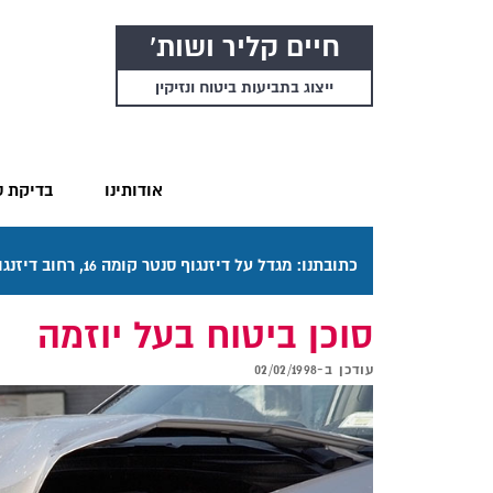
חיים קליר ושות'
ייצוג בתביעות ביטוח ונזיקין
אודותינו
בדיקת ס
כתובתנו: מגדל על דיזנגוף סנטר קומה 16, רחוב דיזנגוף 50 תל אביב. דרכי ההגעה בתפריט "אודותינו".
סוכן ביטוח בעל יוזמה
עודכן ב-
02/02/1998