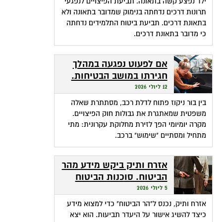
ילד נפצע קשה בתאונה. תביעת הפיצויים לנפגעי
תרונות דרכים נדחתה בנימוק שמדובר בתאונה ולא
בתאונת דרכים. תביעת ביטוח התלמידים נדחתה
כי מדובר בתאונת דרכים.
אם לפעוט נפגעה במהלך
חגירתו במושב הבטיחות.
האם זכאית לפיצויים?
12 ליולי 2026
בין בור ניקוז פתוח לדלת רכב, מסתתרת שאלה
משפטית שמאתגרת את גבולות חוק הפיצויים.
מקרה יומיומי הפך לזירת מחלוקת עקרונית: מתי
מתחיל ומסתיים "שימוש" ברכב.
אזרח ותיק ביקש מידע מהר
הביטוח. סוכנות הביטוח
גבתה מחשבונו פרמיות
5 ליולי 2026
אזרח ותיק, נכנס ל"הר הביטוח" כדי למצוא מידע
כיצד להשיג אישור על היעדר תביעות. הוא יצא