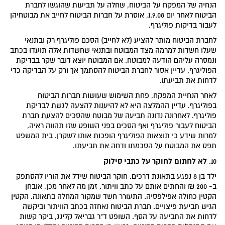
הנחיה של המפקח על הביטוח, שחלה על תביעות שהוגשו לחברת
הביטוח לאחר יום 1.9.08, אוסרת על חברות הביטוח לחייב את מבוטחיהן
לעבור בדיקות פוליגרף.
לחברת הביטוח מותר להציע (לא לחייב) הסכם פוליגרף רק ובתנאי
שעלו חשדות למרמה מצד המבוטח ובתנאי שחשדות אלה תועדו בכתב
ונמסרה עליהם הודעה למבוטח. אם המבוטח יוצא דובר שקר בבדיקת
הפוליגרף, עדיין אסור לחברת הביטוח להסתמך אך ורק על הבדיקה כדי
לדחות את תביעתו.
לאחר הנחיית המפקח, פחת השימוש שעושות חברות הביטוח
בפוליגרף. עדיין ההמלצה היא לא להיענות להצעה לגשת לבדיקת
פוליגרף. לאחרונה נדונה תביעה של מבוטח שהסכים להצעת חברת
הביטוח לעבור פוליגרף ואף הסכים בפני השופט שזו תהווה ראיה,
למרות שידע כי תוצאות הפוליגרף הופכות אותו לשקרן. בית המשפט
תפס את המבוטח על הסכמתו ודחה את תביעתו.
לא לחתום לחוקר על כתבי סילוק
10.
ילד בן 8 נפגע בתאונת דרכים. חוקר הביטוח שידל את הוריו להסתפק
ב- 200 ₪ והחתים אותם על כתב וויתור. זמן מה לאחר מכן, אובחן
הקטין כחולה אפילפסיה. התעורר חשד שמקור המחלה בתאונה. הקטין
הגיש תביעת פיצויים. חברת הביטוח נאחזה בכתב הוויתור וביקשה
לדחות את התביעה על הסף. השופט ד"ר גבריאל קלינג, ביקר קשות