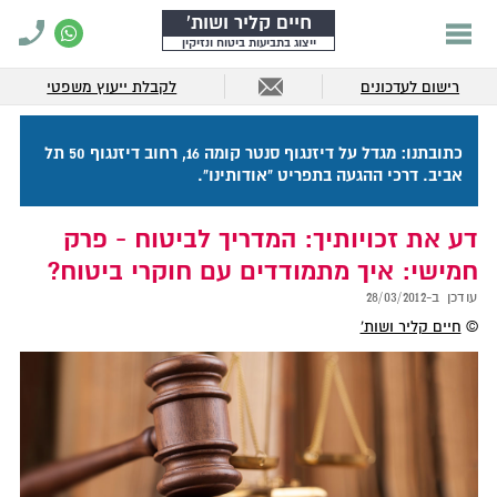
חיים קליר ושות'
ייצוג בתביעות ביטוח ונזיקין
רישום לעדכונים
לקבלת ייעוץ משפטי
כתובתנו: מגדל על דיזנגוף סנטר קומה 16, רחוב דיזנגוף 50 תל
אביב. דרכי ההגעה בתפריט "אודותינו".
דע את זכויותיך: המדריך לביטוח - פרק
חמישי: איך מתמודדים עם חוקרי ביטוח?
עודכן ב-
28/03/2012
©
חיים קליר ושות'