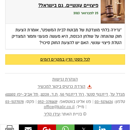
פיצויים עונשיים. גם בישראל?
25 לפברואר 2013
"גרירה בלתי מוצדקת של מבוטח לבית המשפט", אומרת הצעת
חוק שהונחה על שולחן הכנסת, היא מעשה פוגעני וחמור המצדיק
הטלת פיצוי עונשי. האם יש להצעת החוק סיכוי?
לכל פסקי הדין במקרים דומים
הצהרת נגישות
הורדת כרטיס ביקור למכשיר
מגדל על, דיזנגוף סנטר, רח' דיזנגוף 50
, ת.ד.
11228
,
תל אביב-יפו
6111102
טלפון:
03-5176626
|
פנו אלינו בווטסאפ:
052-3781619
|
פקס:
03-5177078
|
מייל:
office@kalir.co.il
© בניית האתר:
עידו קליר