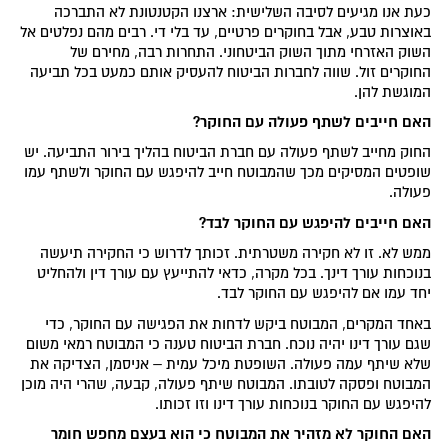
כעת אנו מגיעים לסיבה השלישית: ארצנו הקטנטונת לא התברכה
באוצרות טבע, אבל בחוקרים פרטיים, עד בלי די. רבים מהם נפלטים אל
השוק האזרחי מתוך השוק הביטחוני. התחרות רבה, מחירם של
החוקרים זול. שווה לחברות הביטוח להעסיק אותם כמעט בכל תביעה
המוגשת להן.
האם חייבים לשתף פעולה עם החוקר?
החוק מחייב לשתף פעולה עם חברת הביטוח בהליך בירור התביעה. יש
שופטים המסיקים מכך שהמבוטח חייב להיפגש עם החוקר ולשתף עמו
פעולה.
האם חייבים להיפגש עם החוקר לבד?
ממש לא. זו לא חקירה משטרתית. זכותך לדרוש כי החקירה תיעשה
בנוכחות עורך דינך. בכל מקרה, כדאי להתייעץ עם עורך דין ולהחליט
יחד עמו אם להיפגש עם החוקר לבד.
באחד המקרים, המבוטח ביקש לדחות את הפגישה עם החוקר, כדי
שגם עורך דינו יהיה נוכח. חברת הביטוח טענה כי המבוטח רמאי משום
שלא שיתף עמה פעולה. השופטת מיכל עמית – אניסמן, הצדיקה את
המבוטח ופסקה לטובתו. המבוטח שיתף פעולה, קבעה, שהרי היה מוכן
להיפגש עם החוקר בנוכחות עורך דינו וזו זכותו.
האם החוקר לא מזהיר את המבוטח כי הוא בעצם מחפש חומר