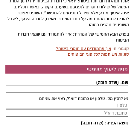
את התנהלות חברות הביטוח: "ראוי כי חברות הביטוח יחדלו מן הנוהג
הפסול של שילוח חוקרים לנפגעים בשעתם הקשה, כאשר תכליתם
אינה איסוף מידע אלא שידול הנפגעים להתפשר". השופט אפשר
להורים לחזור מהחתימה על כתב הוויתור. ואולם, למרבה הצער, לא כל
השופטים נוהגים כמוהו.
בפרק הבא החמישי של המדריך: איך להתמודד עם שמאי חברות
הביטוח
קטגוריות:
איך מתמודדים עם חוקרי ביטוח?
,
סוגיות משותפות לכל סוגי הביטוחים
פניה ליעוץ משפטי
שם: (שדה חובה)
נא להזין מס. טלפון או כתובת דוא"ל, רצוי את שניהם
נושא הפניה: (שדה חובה)