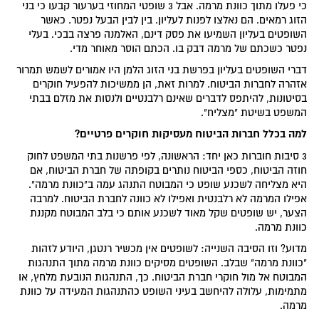
כי פעלו מתוך כוונת מרמה. אבל 3 שופטי המחוזי בערעור קבעו כי בני
הזוג רמאים. הם נאלצו לפנות לעליון. בין לבין הבעל נפטר. כאשר
השופטים בעליון השמיעו את פסק דינם, האלמנה פרצה בבכי. בעלי
נפטר כשכתם של מרמה דבק בו. הכתם הוסר מאוחר מדי.
דברי השופטים בעליון בפרשת בני הזוג הלמן היו אמורים לשמש תמרור
אזהרה לחברות הביטוח. למרות זאת, הן ממשיכות להפעיל חוקרים
בסיטונות, להיתפס לדברים שאינם רלבנטיים ולנסות את מזלם בבתי
המשפט בשיטת "מצליח".
ל
מה בכלל חברות הביטוח מעסיקות חוקרים פרטיים?
3 סיבות חוברות כאן יחד: הראשונה, לפי פרשנות בתי המשפט לחוק
חוזה הביטוח, כספי הביטוח נותרים בקופתה של חברת הביטוח, אם
היא מצליחה לשכנע שופט כי המבוטח התנהג עמה ב"כוונת מרמה".
אפילו המרמה לא רלבנטית ואפילו לא כוונה לחברת הביטוח. למרבה
הצער, יש שופטים שקל מאוד לשכנע אותם כי בלב המבוטח מקננת
כוונת מרמה.
מדוע? וזו הסיבה השנייה: לשופטים אין מכשיר רנטגן, היודע לזהות
"כוונת מרמה" שבלב. השופטים מסיקים כוונת מרמה מתוך התנהגות
המבוטח אל מול חוקרי חברת הביטוח. כך, התנהגות הנובעת מלחץ, או
מתמימות, עלולה להיחשב בעיני השופט כהתנהגות המעידה על כוונת
מרמה.