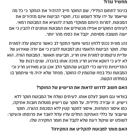
מחשיד נגדו?
בניגוד לתחום הפלילי, שם החוקר חייב להזהיר את הנחקר כי כל מה
שייאמר על ידו עלול לשמש נגדו, חוקרי הביטוח אינם מזהירים את
המבוטח, למרות היותם ממוקדי מטרה להוציא את המבוטח רמאי.
לעיתים החוקרים אפילו מכשילים את המבוטח ונותנים לו להבין כי אם
יענה תשובה מסוימת, יקבל את כספו מהר יותר.
נהג מונית נכנס ללחץ נפשי וחטף התקף לב כאשר נרקומן עלה למונית
שלו. חוקר הביטוח הלאומי נתן למבוטח להבין כי אם יודה שאירוע של
עליית נרקומנים למונית אינו חריג, תביעתו תאושר. המבוטח הודה. הוא
לא ידע כי דווקא אירוע חריג מזכה אותו בהכרה. שנים רבות של
התדיינויות נדרשו כדי לקבוע שהתקף הלב אכן נבע מאירוע חריג וכי
המבוטח נפל בפח שהטמין לו החוקר, מפחד שלא יהיה מי שיתמוך בו
במחלתו הקשה.
האם חשוב לדרוש לראות את הרישיון של החוקר?
בוודאי וגם חשוב לצלם אותו. לעיתים נשלח אל המבוטח חוקר ללא
רישיון. זו עבירה פלילית. על חוקר עם רישיון מוטלות חובות אתיקה,
כמו איסור התחזות, איסור לחקור קטין ללא הסכמת ההורה. חוקר
שיעבור על כללי האתיקה החלים עליו עלול לאבד את פרנסתו והעיקר:
לשופט יש שיקול דעת שלא לקבל את חומר החקירה שלו.
האם מותר למבוטח להקליט את החקירה?