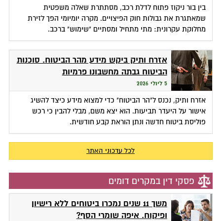
בין בור ניקוז פתוח לדלת רכב, מסתתרת שאלה משפטית
שמאתגרת את גבולות חוק הפיצויים. מקרה יומיומי הפך לזירת
מחלוקת עקרונית: מתי מתחיל ומסתיים "שימוש" ברכב.
אזרח ותיק ביקש מידע מהר הביטוח. סוכנות
הביטוח גבתה מחשבונו פרמיות
5 ליולי 2026
אזרח ותיק, נכנס ל"הר הביטוח" כדי למצוא מידע כיצד להשיג
אישור על היעדר תביעות. הוא יצא משם, מבלי להבין כי רכש
פוליסת ביטוח חדשה ונתן הוראת קבע חודשית.
לכל עדכוני האתר
פסקי דין במקרים דומים
משך 11 שנים נמכרו ביטוחים ללא רישיון
ופיקוח. איפה שומרי הסף?