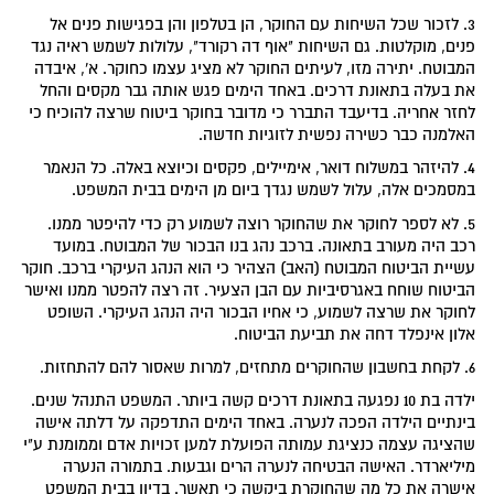
3. לזכור שכל השיחות עם החוקר, הן בטלפון והן בפגישות פנים אל
פנים, מוקלטות. גם השיחות "אוף דה רקורד", עלולות לשמש ראיה נגד
המבוטח. יתירה מזו, לעיתים החוקר לא מציג עצמו כחוקר. א', איבדה
את בעלה בתאונת דרכים. באחד הימים פגש אותה גבר מקסים והחל
לחזר אחריה. בדיעבד התברר כי מדובר בחוקר ביטוח שרצה להוכיח כי
האלמנה כבר כשירה נפשית לזוגיות חדשה.
4. להיזהר במשלוח דואר, אימיילים, פקסים וכיוצא באלה. כל הנאמר
במסמכים אלה, עלול לשמש נגדך ביום מן הימים בבית המשפט.
5. לא לספר לחוקר את שהחוקר רוצה לשמוע רק כדי להיפטר ממנו.
רכב היה מעורב בתאונה. ברכב נהג בנו הבכור של המבוטח. במועד
עשיית הביטוח המבוטח (האב) הצהיר כי הוא הנהג העיקרי ברכב. חוקר
הביטוח שוחח באגרסיביות עם הבן הצעיר. זה רצה להפטר ממנו ואישר
לחוקר את שרצה לשמוע, כי אחיו הבכור היה הנהג העיקרי. השופט
אלון אינפלד דחה את תביעת הביטוח.
6. לקחת בחשבון שהחוקרים מתחזים, למרות שאסור להם להתחזות.
ילדה בת 10 נפגעה בתאונת דרכים קשה ביותר. המשפט התנהל שנים.
בינתיים הילדה הפכה לנערה. באחד הימים התדפקה על דלתה אישה
שהציגה עצמה כנציגת עמותה הפועלת למען זכויות אדם וממומנת ע"י
מיליארדר. האישה הבטיחה לנערה הרים וגבעות. בתמורה הנערה
אישרה את כל מה שהחוקרת ביקשה כי תאשר. בדיון בבית המשפט