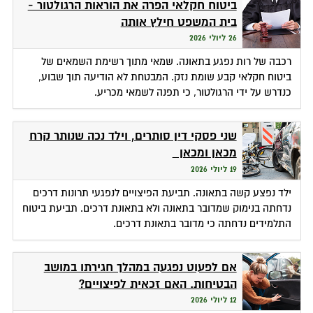
ביטוח חקלאי הפרה את הוראות הרגולטור -
בית המשפט חילץ אותה
26 ליולי 2026
רכבה של רות נפגע בתאונה. שמאי מתוך רשימת השמאים של
ביטוח חקלאי קבע שומת נזק. המבטחת לא הודיעה תוך שבוע,
כנדרש על ידי הרגולטור, כי תפנה לשמאי מכריע.
שני פסקי דין סותרים, וילד נכה שנותר קרח
מכאן ומכאן
19 ליולי 2026
ילד נפצע קשה בתאונה. תביעת הפיצויים לנפגעי תרונות דרכים
נדחתה בנימוק שמדובר בתאונה ולא בתאונת דרכים. תביעת ביטוח
התלמידים נדחתה כי מדובר בתאונת דרכים.
אם לפעוט נפגעה במהלך חגירתו במושב
הבטיחות. האם זכאית לפיצויים?
12 ליולי 2026