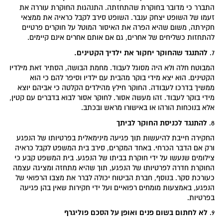
התברר כי מדובר בחוקרת שהתחזתה. התנהגות החוקרת עוררה את
זעמו של השופט יצחק ענבר. השופט סירב לקבל כראיה את ממצאי
חקירתה, משום שהיא הפרה את האיסור המוטל על חוקרים פרטיים
להתחזות כשליחים של אחרים, גם אם אותם אחרים אינם קיימים.
להתנגד שהחוקר יחקור את ילדיך הקטינים.
7.
המבוטח חלה ולא היה מסוגל לעבוד. מחמת הבושה, הסתיר זאת מילדיו
הקטינים. הוא יצא מידי בוקר מהבית עם ילדיו וסיפר להם כי הוא
ממשיך בדרכו לעבודה. החוקר חילץ מהילדים הקלטה כי אביהם יוצא
מידי בוקר לעבוד. זהו מעשה אסור. לחוקר אסור לבוא בדברים עם קטין,
אלא בנוכחות הורהו או באישורו מראש ובכתב.
להתנגד לכניסת החוקר לביתך
8.
החקירה חייבת להיעשות תוך פגיעה מינימאלית בפרטיותו של הנפגע
ורק אם הדבר הכרחי. באחד המקרים, סירב בית המשפט לקבל כראיה
צילומים שנעשו על ידי חוקרת בביתו של הנפגע. בית המשפט קבע כי
החוקרת חדרה לפרטיותו של הנפגע, תוך שהיא מתחזה ומציגה עצמה
כעורכת סקר. בנוסף, חברת הביטוח יכולה לברר את מצבו הרפואי של
הנפגע, באמצעות מומחים רפואיים ועל ידי חקירות שאין בהן פגיעה
בפרטיות.
לא לחתום בשום פנים ואופן על הסכם פוליגרף
9.