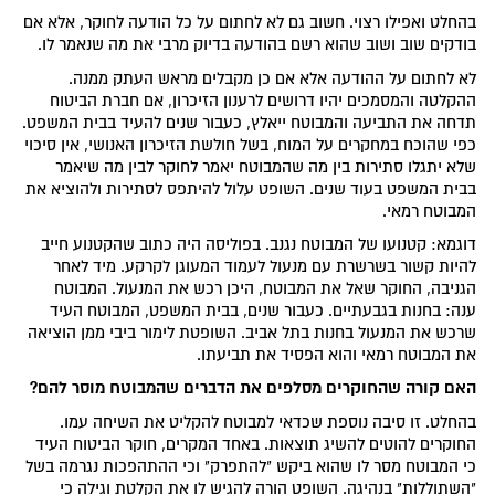
בהחלט ואפילו רצוי. חשוב גם לא לחתום על כל הודעה לחוקר, אלא אם
בודקים שוב ושוב שהוא רשם בהודעה בדיוק מרבי את מה שנאמר לו.
לא לחתום על ההודעה אלא אם כן מקבלים מראש העתק ממנה.
ההקלטה והמסמכים יהיו דרושים לרענון הזיכרון, אם חברת הביטוח
תדחה את התביעה והמבוטח ייאלץ, כעבור שנים להעיד בבית המשפט.
כפי שהוכח במחקרים על המוח, בשל חולשת הזיכרון האנושי, אין סיכוי
שלא יתגלו סתירות בין מה שהמבוטח יאמר לחוקר לבין מה שיאמר
בבית המשפט בעוד שנים. השופט עלול להיתפס לסתירות ולהוציא את
המבוטח רמאי.
דוגמא: קטנועו של המבוטח נגנב. בפוליסה היה כתוב שהקטנוע חייב
להיות קשור בשרשרת עם מנעול לעמוד המעוגן לקרקע. מיד לאחר
הגניבה, החוקר שאל את המבוטח, היכן רכש את המנעול. המבוטח
ענה: בחנות בגבעתיים. כעבור שנים, בבית המשפט, המבוטח העיד
שרכש את המנעול בחנות בתל אביב. השופטת לימור ביבי ממן הוציאה
את המבוטח רמאי והוא הפסיד את תביעתו.
האם קורה שהחוקרים מסלפים את הדברים שהמבוטח מוסר להם?
בהחלט. זו סיבה נוספת שכדאי למבוטח להקליט את השיחה עמו.
החוקרים להוטים להשיג תוצאות. באחד המקרים, חוקר הביטוח העיד
כי המבוטח מסר לו שהוא ביקש "להתפרק" וכי ההתהפכות נגרמה בשל
"השתוללות" בנהיגה. השופט הורה להגיש לו את הקלטת וגילה כי