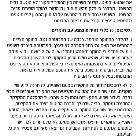
את אמצעי המיגון. קלטת השיחה בין החוקר ל"מקור" לא הוגשה לבית
המשפט. התברר כי חלק מהשיחות בין ה"מקור" לחוקר הוסתרו מבית
המשפט. השופט יצחק מילנוב התרעם על הניסיון המכוון לגלות טפח
ולהסתיר טפחיים וקיבל את תביעת המבוטח.
ולסיכום: 10 כללי זהירות במגע עם חוקרים:
1. להיזהר מהחוקר הנחמד. רכבה של המבוטחת נגנב. החוקר הצליח
להחתים את האם על כתב הסכמה לפוליגרף. המבוטחת סיפרה לשופט
שמואל חמדני כי החוקר "התנהג נחמד" ועשה עליה רושם שהוא מנסה
לעזור מכיוון שידע שהיא חולת סרטן הזקוקה לרכב לצורך ההליכים
הטיפוליים. היא בתמימותה האמינה לו כי הפוליגרף יזרז את ההליכים
מול חברת הביטוח. השופט ביטל את הסכם הפוליגרף וזיכה את
המבוטחת במלוא תגמולי הביטוח.
2. לא להסכים לחזור על החקירה בפעם השנייה. זה תרגיל ידוע של
חוקרים. הם יושבים עם המבוטח מקליטים את החקירה ואומרים לו הכול
נהדר. כעבור שבוע מתקשרים ומתנצלים שמכשיר ההקלטה התקלקל
והחקירה נמחקה. כדי לשלם לך, חברת הביטוח רוצה את ההקלטה.
המבוטח יושב שוב עם החוקר והוא מקליט אותו מחדש. כאמור, הטבע
האנושי הוא כזה שאדם לא יחזור לעולם על אותה גרסה בדיוק בפעם
השנייה. החוקרים יודעים זאת. השופטים, לא כולם ערים לכך. יש
שופטים הנתפסים לסתירות והמבוטח גם יוצא רמאי וגם מפסיד את כל
תביעתו.