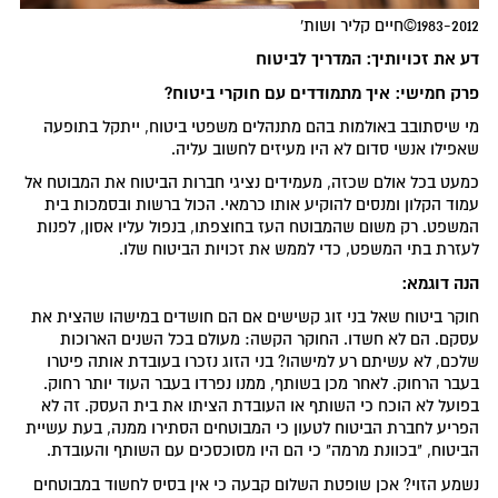
1983-2012©חיים קליר ושות'
דע את זכויותיך: המדריך לביטוח
פרק חמישי: איך מתמודדים עם חוקרי ביטוח?
מי שיסתובב באולמות בהם מתנהלים משפטי ביטוח, ייתקל בתופעה
שאפילו אנשי סדום לא היו מעיזים לחשוב עליה.
כמעט בכל אולם שכזה, מעמידים נציגי חברות הביטוח את המבוטח אל
עמוד הקלון ומנסים להוקיע אותו כרמאי. הכול ברשות ובסמכות בית
המשפט. רק משום שהמבוטח העז בחוצפתו, בנפול עליו אסון, לפנות
לעזרת בתי המשפט, כדי לממש את זכויות הביטוח שלו.
הנה דוגמא:
חוקר ביטוח שאל בני זוג קשישים אם הם חושדים במישהו שהצית את
עסקם. הם לא חשדו. החוקר הקשה: מעולם בכל השנים הארוכות
שלכם, לא עשיתם רע למישהו? בני הזוג נזכרו בעובדת אותה פיטרו
בעבר הרחוק. לאחר מכן בשותף, ממנו נפרדו בעבר העוד יותר רחוק.
בפועל לא הוכח כי השותף או העובדת הציתו את בית העסק. זה לא
הפריע לחברת הביטוח לטעון כי המבוטחים הסתירו ממנה, בעת עשיית
הביטוח, "בכוונת מרמה" כי הם היו מסוכסכים עם השותף והעובדת.
נשמע הזוי? אכן שופטת השלום קבעה כי אין בסיס לחשוד במבוטחים