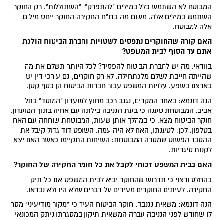
המבוטח לא השתמש כלל במילים "להתפרק" ו"השתוללות". רק החוקר
השתמש במילים אלה. משום מה בדו"ח החקירה החוקר ייחס מילים
אלה למבוטח.
האם קורה שהחוקרים נתפסים לשטויות וחברת הביטוח הולכת
אתם עד הסוף לבית המשפט?
בוודאי. מה יש לחברת הביטוח להפסיד? לכל היותר תשלם את מה
שהייתה חייבת לשלם מלכתחילה. לא רק חוקרים, גם עורכי דין יש
בארצנו בשפע. עלויות המשפט עבור חברות הביטוח הן כסף קטן.
הנה דוגמא: באחד המקרים, נגנב רכב מחוץ למועדון "המוסד" בתל
אביב. המבוטחת טענה כי בעת הגניבה בילתה עם אחיה בתוך המועדון.
חוקר הביטוח מצא, כי במהלך אותן שעות, המבוטחת שוחחה עם האח
בטלפון. לכן, לטענתו, האח לא היה עמה. השופט דוד גדול קיבל את
ההסבר הפשוט שמסרה המבוטחת: השיחות התקיימו כאשר האח יצא
לקנות סיגריות.
האם
בבית המשפט זכותי לקבל את כל חומר החקירה של החוקר?
בהחלט ורצוי כי תדרוש שהחוקר יביא לבית המשפט את כל תיק
החקירה. לעיתים החוקרים מעידים על דברים שלא היו ולא נבראו.
הנה דוגמא: משאית נגנבה. חוקר הביטוח העיד כי "מקור מודיעיני" מסר
לו שחודש לפני הגניבה עברה המשאית תיקון במסגרתו ניתק המכונאי