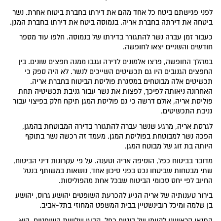
לפני פגישתם ביטח כל אחד מהם את דירתו בחברת ביטוח אחרת. נשר
ביטחה את דירתה בחברת אריה. בנמוסה ביטח את דירתו בחברת המגן.
כעבור זמן עברה נשר להתגורר בדירתו של בנמוסה. חלפו עוד מספר
חודשים והשניים יצאו לחופשה.
במהלך החופשה, פרצו אלמונים לדירה וגנבו ממנה חפצים שונים. בין
החפצים הגנובים היו גם תכשיטים השייכים לנשר. לא היה ספק כי
תכשיטים אלה מבוטחים במסגרת פוליסת הביטוח בחברת אריה.
האחרונה ניאותה לפיכך, לפצות את נשר עבור גניבת תכשיטיה תחת
פוליסת אריה, אולם דרשה כי גם פוליסת המגן תיקח חלק בפיצוי עבור
גניבת התכשיטים.
לגרסת אריה, מרגע שנשר עברה להתגורר בדירה המבוטחת בהמגן,
הפכה נשר למבוטחת בפוליסת המגן. מעמד זה רכשה נשר בתוקף
היותה בת זוג של מבוטח המגן.
מדובר בביטוח כפל, הוסיפה אריה וטענה. על פי עקרונות דיני הביטוח,
שתי מבטחות שביטחו נכס בפני סיכון אחד, נושאות במשותף בנטל
החיוב לפי יחס סכומי הביטוח שבכל אחת מהפוליסות.
בירור טענותיה של אריה הגיע להכרעת השופטים יהושע גרוס, יהושע
בן שלמה ומיכל רובינשטיין בבית המשפט המחוזי בתל-אביב.
התנאי הראשוני לקיומו של ביטוח כפל, קבעו שלושת השופטים, הוא