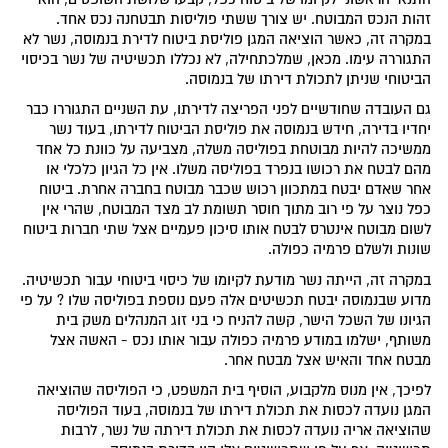
זהות הנכס המבוטח. יש צורך ששתי פוליסות תבטחנה נכס אחד.
במקרה זה, כאשר הוציאה המגן פוליסת ביטוח לדירת בנמוסה, נשר לא
התגוררה עימו. מכאן, שמלכתחילה, לא נכללו תכשיטיה של נשר בכיסוי
הביטוחי שניתן לתכולת דירתו של בנמוסה.
גם העובדה שחודשיים לפני הפריצה לדירתו, עת השניים התגוררו כבר
יחדיו בדירה, חידש בנמוסה את פוליסת הביטוח לדירתו, בעוד נשר
ממשיכה להיות מבוטחת בפוליסה משלה, מצביעה על כוונת כל אחד
מהם לבטח את רכושו בנפרד בפוליסה משלו. אין כל הגיון כלכלי או
אחר שאדם יבטח במתכוון רכוש שכבר מבוטח בחברה אחרת. ביטוח
כפל נוצר על פי רוב מתוך חוסר תשומת לב מצד המבוטח, שהרי אין
לשום מבוטח אינטרס לבטח אותו סיכון פעמיים אצל שתי חברות ביטוח
שונות ולשלם פרמיה כפולה.
במקרה זה, הייתה נשר מודעת לקיומו של כיסוי ביטוחי עבור תכשיטיה.
מדוע שבנמוסה יבטח תכשיטים אלה פעם נוספת בפוליסה שלו ? על פי
הגיונו של השכל הישר, קשה להניח כי בני זוג המנהלים משק בית
משותף, ישלמו במודע פרמיה כפולה עבור אותו נכס - האשה אצל
מבטח אחד והאיש אצל מבטח אחר.
לפיכך, אין מנוס מלקבוע, הוסיף בית המשפט, כי הפוליסה שהוציאה
המגן נועדה לכסות את תכולת דירתו של בנמוסה, בעוד הפוליסה
שהוציאה אריה נועדה לכסות את תכולת דירתה של נשר, לרבות