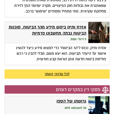
בין בור ניקוז פתוח לדלת רכב, מסתתרת שאלה משפטית
שמאתגרת את גבולות חוק הפיצויים. מקרה יומיומי הפך לזירת
מחלוקת עקרונית: מתי מתחיל ומסתיים "שימוש" ברכב.
אזרח ותיק ביקש מידע מהר הביטוח. סוכנות
הביטוח גבתה מחשבונו פרמיות
5 ליולי 2026
אזרח ותיק, נכנס ל"הר הביטוח" כדי למצוא מידע כיצד להשיג
אישור על היעדר תביעות. הוא יצא משם, מבלי להבין כי רכש
פוליסת ביטוח חדשה ונתן הוראת קבע חודשית.
לכל עדכוני האתר
פסקי דין במקרים דומים
גרושתו של הספן
30 לאוגוסט 1993