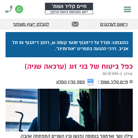
חיים קליר ושות'
ייצוג בתביעות ביטוח ונזיקין
רישום לעדכונים
לקבלת ייעוץ משפטי
כתובתנו: מגדל על דיזנגוף סנטר קומה 16, רחוב דיזנגוף 50 תל
אביב. דרכי ההגעה בתפריט "אודותינו".
כפל ביטוח של בני זוג (ערכאה שניה)
עודכן ב-
30/12/1998
©
חיים קליר ושות'
פסק הדין המלא
צילה נשר ואדמונד בנמוסה נפגשו ובין השניים התפתחה אהבה.