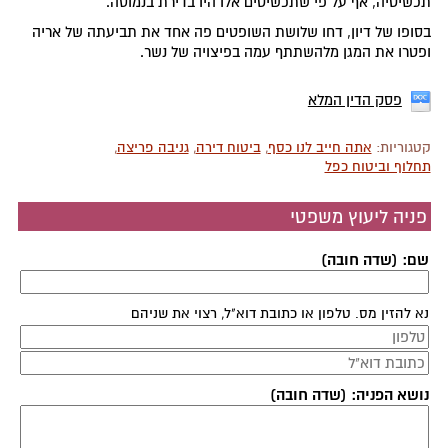
תכשיטיה, אף על פי שתכשיטים אלו היו בדירת בנמוסה.
בסופו של דיון, דחו שלושת השופטים פה אחד את תביעתה של אריה
ופטרו את המגן מלהשתתף עמה בפיצויה של נשר.
פסק הדין המלא
קטגוריות:
אתה חייב לנו כסף
,
ביטוח דירה
,
גניבה פריצה
,
תחלוף וביטוח כפל
פניה ליעוץ משפטי
שם: (שדה חובה)
נא להזין מס. טלפון או כתובת דוא"ל, רצוי את שניהם
נושא הפניה: (שדה חובה)