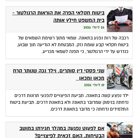
ביטוח חקלאי הפרה את הוראות הרגולטור -
בית המשפט חילץ אותה
26 ליולי 2026
רכבה של רות נפגע בתאונה. שמאי מתוך רשימת השמאים של
ביטוח חקלאי קבע שומת נזק. המבטחת לא הודיעה תוך שבוע,
כנדרש על ידי הרגולטור, כי תפנה לשמאי מכריע.
שני פסקי דין סותרים, וילד נכה שנותר קרח
מכאן ומכאן
19 ליולי 2026
ילד נפצע קשה בתאונה. תביעת הפיצויים לנפגעי תרונות דרכים
נדחתה בנימוק שמדובר בתאונה ולא בתאונת דרכים. תביעת ביטוח
התלמידים נדחתה כי מדובר בתאונת דרכים.
אם לפעוט נפגעה במהלך חגירתו במושב
הבטיחות. האם זכאית לפיצויים?