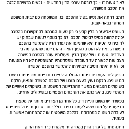
לאור טעות זו - כך לגרסת עורכי הדין החדשים - זכאים מרשיהם לבטל
את הסכם הפשרה.
רותם דחתה את נסיון בטול ההסכם ובני המשפחה פנו לבית המשפט
המחוזי בבאר-שבע.
השופט אליעזר ריבלין קבע כי רק טעות הגורמת להתקשרות בהסכם
יכולה להוות בסיס לביטול הסכם. לפיכך בנוסף לטעות שבחוק יש
להוכיח כי הטעות היא שהניעה את עורך הדין להתקשר בהסכם
הפשרה. זאת לא הוכח. נהפוך הוא - ההתדיינות שהתקיימה בין
הצדדים, טענותיו של עורך הדין ופעולותיו עובר להסכם הפשרה
מצביעות לכאורה על העובדה שמסקנותיו המשפטיות לא היו מוטעות
וכי לא זו היתה הסיבה לבחירתו להתקשר בהסכם הפשרה.
השיקולים העומדים ביסוד ההחלטה לסיים התדיינות משפטית בפשרה
הם שונים. חלקם נעוץ בעצם תוכנו של הסכם הפשרה ותנאיו, חלקם
בשיקולים הנובעים ממשך ההתדיינות המשפטית, בשיקולים אישיים של
המתדיינים, בהערכתם את הסיכונים הצפויים ובשיקולים אחרים.
בפשרה יש משום קניית דין. כל אחד מן הצדדים מוותר על מקצת
תביעותיו על מנת שלא לעמוד בסיכון כולל יותר. סיכון זה יכול שיתייחס
לעובדה השנויה במחלוקת, להלכה משפטית או להתפתחות אפשרית
בעתיד.
התנהגותו של עורך הדין במקרה זה מלמדת כי הוראת החוק