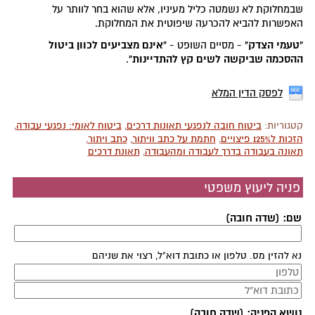
שבמחלוקת לא נשמטה כליל מעיניו, אלא שהוא בחר לוותר על
האפשרות להביא להכרעה שיפוטית את המחלוקת.
"טעמי הצדק"
"אינם מצביעים לכוון ביטול
- מסיים השופט -
ההסכמה שביקשה לשים קץ להתדיינות"
.
לפסק הדין המלא
קטגוריות:
ביטוח חובה לנפגעי תאונות דרכים
,
ביטוח לאומי: נפגעי עבודה
,
הזכות ל125% פיצויים
,
חתמת על כתב וויתור
,
כתב ויתור
,
תאונה בעבודה בדרך לעבודה ומהעבודה
,
תאונת דרכים
פניה ליעוץ משפטי
שם: (שדה חובה)
נא להזין מס. טלפון או כתובת דוא"ל, רצוי את שניהם
נושא הפניה: (שדה חובה)