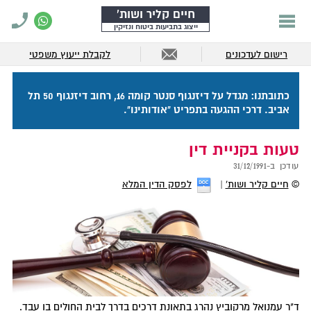
חיים קליר ושות'
ייצוג בתביעות ביטוח ונזיקין
רישום לעדכונים
לקבלת ייעוץ משפטי
כתובתנו: מגדל על דיזנגוף סנטר קומה 16, רחוב דיזנגוף 50 תל
אביב. דרכי ההגעה בתפריט "אודותינו".
טעות בקניית דין
עודכן ב-
31/12/1991
©
חיים קליר ושות'
לפסק הדין המלא
ד"ר עמנואל מרקוביץ נהרג בתאונת דרכים בדרך לבית החולים בו עבד.