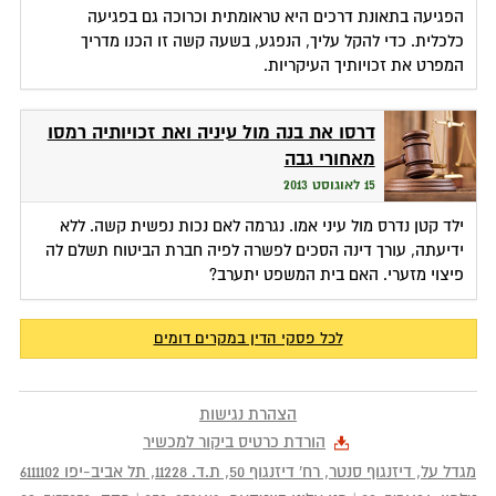
הפגיעה בתאונת דרכים היא טראומתית וכרוכה גם בפגיעה
כלכלית. כדי להקל עליך, הנפגע, בשעה קשה זו הכנו מדריך
המפרט את זכויותיך העיקריות.
דרסו את בנה מול עיניה ואת זכויותיה רמסו
מאחורי גבה
15 לאוגוסט 2013
ילד קטן נדרס מול עיני אמו. נגרמה לאם נכות נפשית קשה. ללא
ידיעתה, עורך דינה הסכים לפשרה לפיה חברת הביטוח תשלם לה
פיצוי מזערי. האם בית המשפט יתערב?
לכל פסקי הדין במקרים דומים
הצהרת נגישות
הורדת כרטיס ביקור למכשיר
מגדל על, דיזנגוף סנטר, רח' דיזנגוף 50
, ת.ד.
11228
,
תל אביב-יפו
6111102