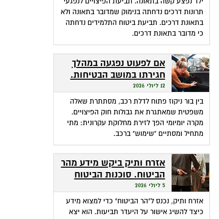
ילד נפצע קשה בתאונה. תביעת הפיצויים לנפגעי
תרונות דרכים נדחתה בנימוק שמדובר בתאונה ולא
בתאונת דרכים. תביעת ביטוח התלמידים נדחתה
כי מדובר בתאונת דרכים.
אם לפעוט נפגעה במהלך
חגירתו במושב הבטיחות.
האם זכאית לפיצויים?
12 ליולי 2026
בין בור ניקוז פתוח לדלת רכב, מסתתרת שאלה
משפטית שמאתגרת את גבולות חוק הפיצויים.
מקרה יומיומי הפך לזירת מחלוקת עקרונית: מתי
מתחיל ומסתיים "שימוש" ברכב.
אזרח ותיק ביקש מידע מהר
הביטוח. סוכנות הביטוח
גבתה מחשבונו פרמיות
5 ליולי 2026
אזרח ותיק, נכנס ל"הר הביטוח" כדי למצוא מידע
כיצד להשיג אישור על היעדר תביעות. הוא יצא