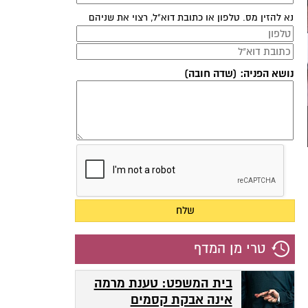
נא להזין מס. טלפון או כתובת דוא"ל, רצוי את שניהם
נושא הפניה: (שדה חובה)
טרי מן המדף
בית המשפט: טענת מרמה
אינה אבקת קסמים