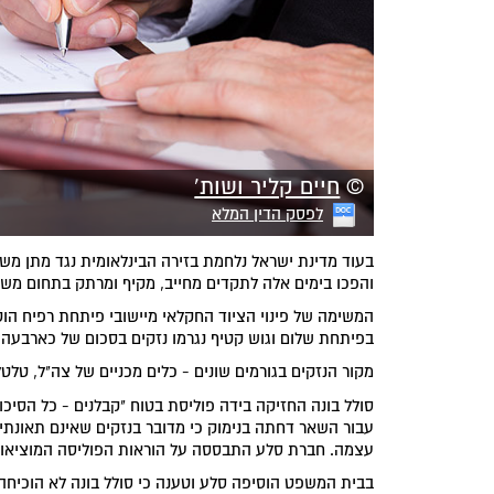
©
חיים קליר ושות'
לפסק הדין המלא
בעוד מדינת ישראל נלחמת בזירה הבינלאומית נגד מתן משמ
והפכו בימים אלה לתקדים מחייב, מקיף ומרתק בתחום משפ
המשימה של פינוי הציוד החקלאי מיישובי פיתחת רפיח הו
בפיתחת שלום וגוש קטיף נגרמו נזקים בסכום של כארבעה מ
מקור הנזקים בגורמים שונים - כלים מכניים של צה"ל, טלט
סולל בונה החזיקה בידה פוליסת בטוח "קבלנים - כל הסי
עבור השאר דחתה בנימוק כי מדובר בנזקים שאינם תאונתיי
עצמה. חברת סלע התבססה על הוראות הפוליסה המוציאות מ
בבית המשפט הוסיפה סלע וטענה כי סולל בונה לא הוכיחה א