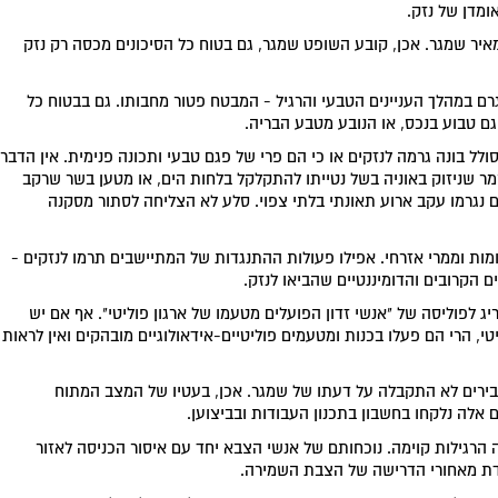
מדן של נזק.
יר שמגר. אכן, קובע השופט שמגר, גם בטוח כל הסיכונים מכסה רק נזק
רם במהלך העניינים הטבעי והרגיל - המבטח פטור מחבותו. גם בבטוח כל
גם טבוע בנכס, או הנובע מטבע הבריה.
ולל בונה גרמה לנזקים או כי הם פרי של פגם טבעי ותכונה פנימית. אין הדבר
מר שניזוק באוניה בשל נטייתו להתקלקל בלחות הים, או מטען בשר שרקב
 נגרמו עקב ארוע תאונתי בלתי צפוי. סלע לא הצליחה לסתור מסקנה
ת וממרי אזרחי. אפילו פעולות ההתנגדות של המתיישבים תרמו לנזקים -
 הקרובים והדומיננטיים שהביאו לנזק.
ג לפוליסה של "אנשי זדון הפועלים מטעמו של ארגון פוליטי". אף אם יש
י, הרי הם פעלו בכנות ומטעמים פוליטיים-אידאולוגיים מובהקים ואין לראות
בירים לא התקבלה על דעתו של שמגר. אכן, בעטיו של המצב המתוח
ם אלה נלקחו בחשבון בתכנון העבודות ובביצוען.
הרגילות קוימה. נוכחותם של אנשי הצבא יחד עם איסור הכניסה לאזור
מדת מאחורי הדרישה של הצבת השמירה.