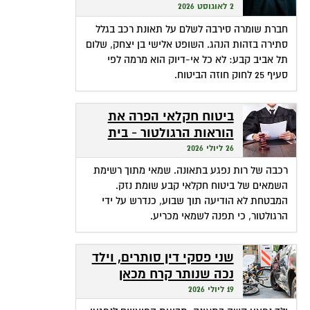
שהופכת אי-דיוק לפטור
2 לאוגוסט 2026
מתשלום
חברת שומרה סירבה לשלם על תאונת רכב בגלל
סתירה בזהות הנהג. השופט אלישי בן יצחק, שלום
תל אביב קבע: לא כל אי-דיוק הוא מרמה לפי
סעיף 25 לחוק חוזה הביטוח.
ביטוח חקלאי הפרה את
הוראות הרגולטור - בית
המשפט חילץ אותה
26 ליולי 2026
רכבה של רות נפגע בתאונה. שמאי מתוך רשימת
השמאים של ביטוח חקלאי קבע שומת נזק.
המבטחת לא הודיעה תוך שבוע, כנדרש על ידי
הרגולטור, כי תפנה לשמאי מכריע.
שני פסקי דין סותרים, וילד
נכה שנותר קרח מכאן
ומכאן
19 ליולי 2026