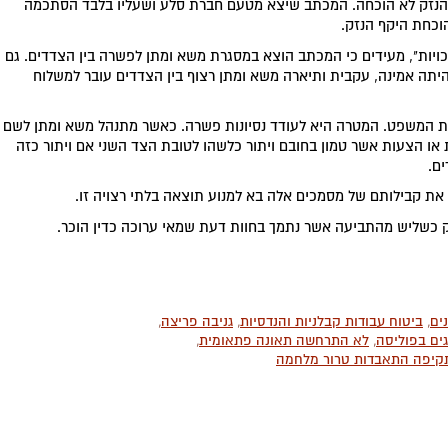
הנזק לא הוכחה. המכתב שיצא מטעם חברת סלע ושעליו בלבד הסתכמה
הוכחת היקף הנזק.
בזכויות", מעידים כי המכתב הוצא במסגרת משא ומתן לפשרה בין הצדדים. גם
ה אמינה, עקבית ותיארה משא ומתן רצוף בין הצדדים עובר למשלוח
בבית המשפט. המטרה היא לעודד נסיונות פשרה. כאשר מתנהל משא ומתן לשם
או הצעות אשר טמון בחובם ויתור כלשהו לטובת הצד השני אם ויתור כזה
ם.
את קבילותם של מסמכים אלה בא למנוע תוצאה בלתי רצויה זו.
 כשליש מהתביעה אשר נתמך בחוות דעת שמאי ערוכה כדין הוכר.
ים
,
ביטוח עבודות קבלניות והנדסיות
,
גניבה פריצה
,
ים בפוליסה
,
לא התרחשה תאונה פתאומית
,
קיפה התאבדות טרור מלחמה