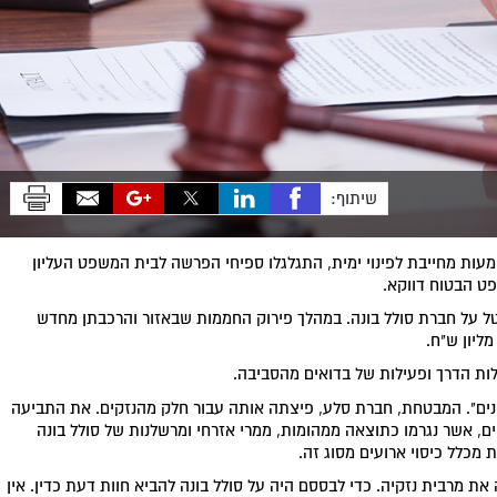
שיתוף:
עות מחייבת לפינוי ימית, התגלגלו ספיחי הפרשה לבית המשפט העליון
ט הבטוח דווקא.
טל על חברת סולל בונה. במהלך פירוק החממות שבאזור והרכבתן מחדש
ליון ש"ח.
לות הדרך ופעילות של בדואים מהסביבה.
כונים". המבטחת, חברת סלע, פיצתה אותה עבור חלק מהנזקים. את התביעה
ם, אשר נגרמו כתוצאה ממהומות, ממרי אזרחי ומרשלנות של סולל בונה
כלל כיסוי ארועים מסוג זה.
ת מרבית נזקיה. כדי לבססם היה על סולל בונה להביא חוות דעת כדין. אין