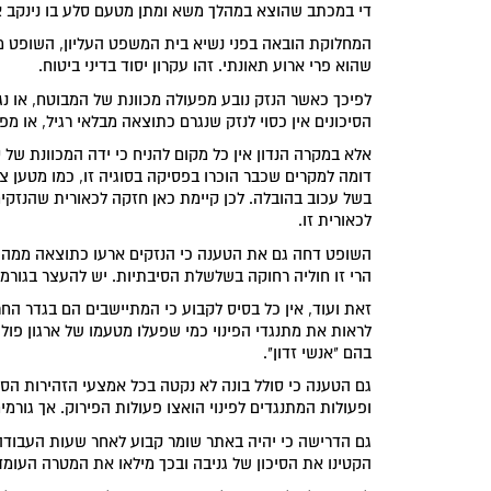
די במכתב שהוצא במהלך משא ומתן מטעם סלע בו נינקב או
המחלוקת הובאה בפני נשיא בית המשפט העליון, השופט מא
שהוא פרי ארוע תאונתי. זהו עקרון יסוד בדיני ביטוח.
לפיכך כאשר הנזק נובע מפעולה מכוונת של המבוטח, או נג
הסיכונים אין כסוי לנזק שנגרם כתוצאה מבלאי רגיל, או מפ
אלא במקרה הנדון אין כל מקום להניח כי ידה המכוונת של ס
דומה למקרים שכבר הוכרו בפסיקה בסוגיה זו, כמו מטען צ
בשל עכוב בהובלה. לכן קיימת כאן חזקה לכאורית שהנזקים
לכאורית זו.
השופט דחה גם את הטענה כי הנזקים ארעו כתוצאה ממהומו
הרי זו חוליה רחוקה בשלשלת הסיבתיות. יש להעצר בגורמים
זאת ועוד, אין כל בסיס לקבוע כי המתיישבים הם בגדר החרי
לראות את מתנגדי הפינוי כמי שפעלו מטעמו של ארגון פוליט
בהם "אנשי זדון".
גם הטענה כי סולל בונה לא נקטה בכל אמצעי הזהירות הס
ופעולות המתנגדים לפינוי הואצו פעולות הפירוק. אך גורמי
גם הדרישה כי יהיה באתר שומר קבוע לאחר שעות העבודה 
הקטינו את הסיכון של גניבה ובכך מילאו את המטרה העו