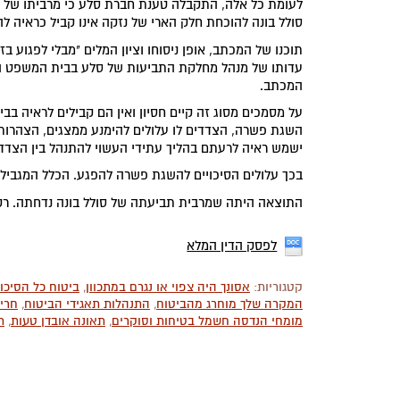
לעומת כל אלה, התקבלה טענת חברת סלע כי מרביתו של 
סולל בונה להוכחת חלק הארי של נזקה אינו קביל כראיה ל
תוכנו של המכתב, אופן ניסוחו וציון המלים "מבלי לפגוע 
עדותו של מנהל מחלקת התביעות של סלע בבית המשפט הית
המכתב.
על מסמכים מסוג זה קיים חסיון ואין הם קבילים לראיה 
השגת פשרה, הצדדים לו עלולים להימנע ממצגים, הצהרות 
ישמש ראיה לרעתם בהליך עתידי העשוי להתנהל בין הצדדי
בכך עלולים הסיכויים להשגת פשרה להפגע. הכלל המגביל 
התוצאה היתה שמרבית תביעתה של סולל בונה נדחתה. רק
לפסק הדין המלא
קטגוריות:
אסונך היה צפוי או נגרם במתכוון
,
ביטוח כל הסיכונ
המקרה שלך מוחרג מהביטוח
,
התנהלות תאגידי הביטוח
,
חריג
מומחי הנדסה חשמל בטיחות וסוקרים
,
תאונה אובדן טעות
,
ת