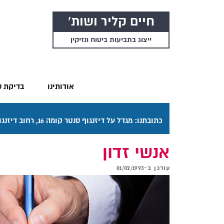
חיים קליר ושות'
ייצוג בתביעות ביטוח ונזיקין
אודותינו
בדיקת ס
כתובתנו: מגדל על דיזנגוף סנטר קומה 16, רחוב דיזנגוף 50 תל אביב. דרכי ההגעה בתפריט "אודותינו".
אנשי זדון
עודכן ב-
01/02/1993