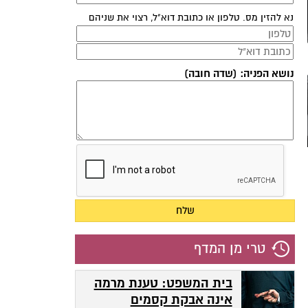
נא להזין מס. טלפון או כתובת דוא"ל, רצוי את שניהם
נושא הפניה: (שדה חובה)
טרי מן המדף
בית המשפט: טענת מרמה
אינה אבקת קסמים