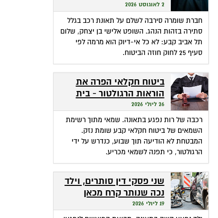
שהופכת אי-דיוק לפטור
2 לאוגוסט 2026
מתשלום
חברת שומרה סירבה לשלם על תאונת רכב בגלל
סתירה בזהות הנהג. השופט אלישי בן יצחק, שלום
תל אביב קבע: לא כל אי-דיוק הוא מרמה לפי
סעיף 25 לחוק חוזה הביטוח.
ביטוח חקלאי הפרה את
הוראות הרגולטור - בית
המשפט חילץ אותה
26 ליולי 2026
רכבה של רות נפגע בתאונה. שמאי מתוך רשימת
השמאים של ביטוח חקלאי קבע שומת נזק.
המבטחת לא הודיעה תוך שבוע, כנדרש על ידי
הרגולטור, כי תפנה לשמאי מכריע.
שני פסקי דין סותרים, וילד
נכה שנותר קרח מכאן
ומכאן
19 ליולי 2026