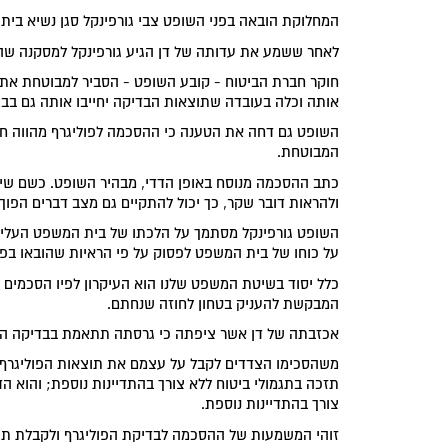
המחלוקת הובאה בפני השופט צבי גורפינקל סגן נשיא בי
לאחר ששמע את עדותה של דן הגיע גורפינקל למסקנה שה
חוקר חברת הביטוח - קובע השופט - הסביר למבוטחת את 
אותה וכלה בעובדה שתוצאות הבדיקה יחייבו אותה גם בב
השופט גם דחה את הטענה כי ההסכמה לפוליגרף מהווה חוזה
המבוטחת.
כתב ההסכמה מנוסח באופן הדדי, מבהיר השופט. כשם שיכ
ולהראות דובר שקר, כך יכול להתקיים גם מצב דברים הפוך
השופט גורפינקל מסתמך על הלכתו של בית המשפט העליון ל
על כוחו של בית המשפט לפסוק על פי הראיות שהובאו בפני
כלל יסוד בשיטת המשפט שלנו הוא העיקרון לפיו הסכמים יש
המבקשת להעניק בטחון לחוזה שנחתם.
אכזבתה של דן אשר ציפתה כי גרסתה תתאמת בבדיקה המוס
משהסכימו הצדדים לקבל על עצמם את תוצאות הפוליגרף 
תזכה בתגמולי ביטוח ללא צורך בהתדיינות נוספת; והוא ה
צורך בהתדיינות נוספת.
זוהי המשמעות של ההסכמה לבדיקת הפוליגרף ולקבלת תו