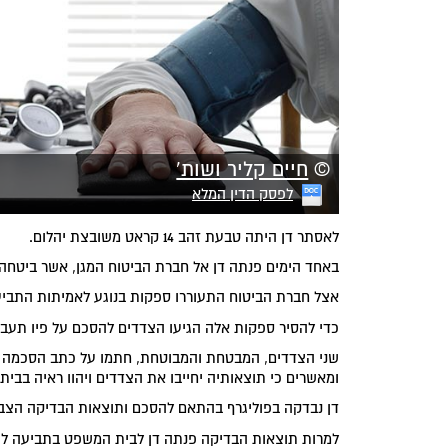
©
חיים קליר ושות'
לפסק הדין המלא
לאסתר דן היתה טבעת זהב 14 קראט משובצת יהלום.
באחד הימים פנתה דן אל חברת הביטוח המגן, אשר ביטח
אצל חברת הביטוח התעוררו ספקות בנוגע לאמיתות התביע
כדי להסיר ספקות אלה הגיעו הצדדים להסכם על פיו תעבור
שני הצדדים, המבטחת והמבוטחת, חתמו על כתב הסכמה ל
ומאשרים כי תוצאותיה יחייבו את הצדדים ויהוו ראיה בבי
דן נבדקה בפוליגרף בהתאם להסכם ותוצאות הבדיקה הצביע
למרות תוצאות הבדיקה פנתה דן לבית המשפט בתביעה ל