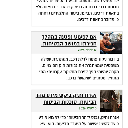
ילד נפצע קשה בתאונה. תביעת הפיצויים לנפגעי
תרונות דרכים נדחתה בנימוק שמדובר בתאונה ולא
בתאונת דרכים. תביעת ביטוח התלמידים נדחתה
כי מדובר בתאונת דרכים.
אם לפעוט נפגעה במהלך
חגירתו במושב הבטיחות.
האם זכאית לפיצויים?
12 ליולי 2026
בין בור ניקוז פתוח לדלת רכב, מסתתרת שאלה
משפטית שמאתגרת את גבולות חוק הפיצויים.
מקרה יומיומי הפך לזירת מחלוקת עקרונית: מתי
מתחיל ומסתיים "שימוש" ברכב.
אזרח ותיק ביקש מידע מהר
הביטוח. סוכנות הביטוח
גבתה מחשבונו פרמיות
5 ליולי 2026
אזרח ותיק, נכנס ל"הר הביטוח" כדי למצוא מידע
כיצד להשיג אישור על היעדר תביעות. הוא יצא