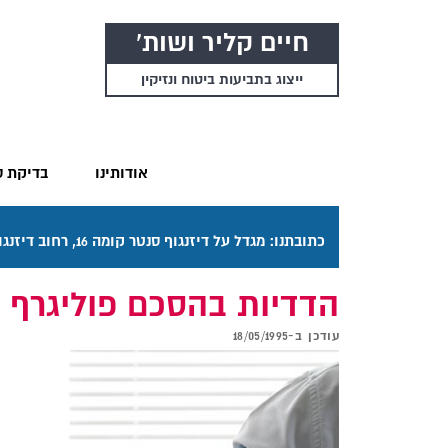
חיים קליר ושות'
ייצוג בתביעות ביטוח ונזיקין
אודותינו
בדיקת ס
כתובתנו: מגדל על דיזנגוף סנטר קומה 16, רחוב דיזנגוף 50 תל אביב. דרכי ההגעה בתפריט "אודותינו".
הדדיות בהסכם פוליגרף
עודכן ב-
18/05/1995