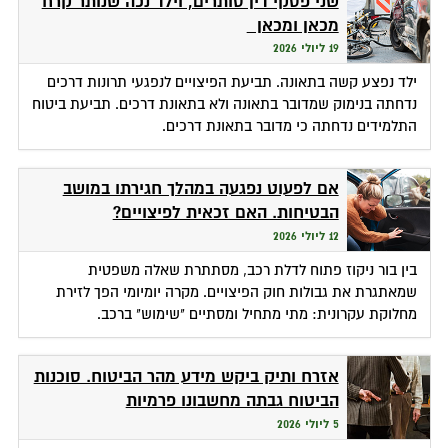
שני פסקי דין סותרים, וילד נכה שנותר קרח
מכאן ומכאן
19 ליולי 2026
ילד נפצע קשה בתאונה. תביעת הפיצויים לנפגעי תרונות דרכים
נדחתה בנימוק שמדובר בתאונה ולא בתאונת דרכים. תביעת ביטוח
התלמידים נדחתה כי מדובר בתאונת דרכים.
אם לפעוט נפגעה במהלך חגירתו במושב
הבטיחות. האם זכאית לפיצויים?
12 ליולי 2026
בין בור ניקוז פתוח לדלת רכב, מסתתרת שאלה משפטית
שמאתגרת את גבולות חוק הפיצויים. מקרה יומיומי הפך לזירת
מחלוקת עקרונית: מתי מתחיל ומסתיים "שימוש" ברכב.
אזרח ותיק ביקש מידע מהר הביטוח. סוכנות
הביטוח גבתה מחשבונו פרמיות
5 ליולי 2026