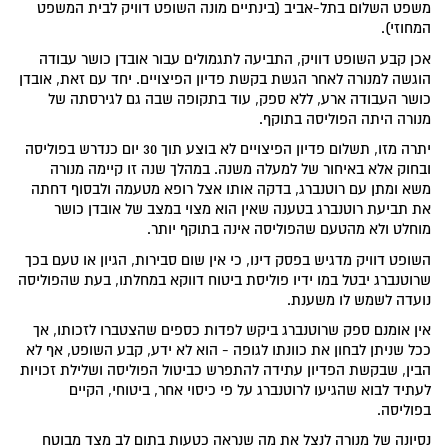
משפט השלום בתל-אביב (בינתיים מונה השופט דוויק לבית המשפט
המחוזי).
אכן קבע השופט דוויק, התביעה לתגמולים עבור אובדן כושר עבודה
הוגשה למנורה לאחר הגשת בקשת פדיון הפיצויים. יחד עם זאת, אובדן
כושר העבודה ארע, ללא ספק, עוד בתקופה שבה גם לגירסתה של
מנורה היתה הפוליסה בתוקף.
יתרה מזו, תשלום פדיון הפיצויים לא בוצע תוך 30 יום כנדרש בפוליסה
ובחוק אלא באיחור של למעלה משנה. במהלך שנה זו קיימה מנורה
משא ומתן עם רוטנברג, בדקה אותו אצל רופא מטעמה ולבסוף דחתה
את תביעת רוטנברג בטענה שאין הוא מצוי במצב של אובדן כושר
מוחלט ולא מהטעם שהפוליסה אינה בתוקף יותר.
השופט דוויק מדגיש בפסק דינו, כי אין שום סבירות, הגיון או טעם בכך
שרוטנברג יבטל במו ידיו פוליסת ביטוח דווקא במחלתו, בעת שהפוליסה
נועדה לשמש לו משענת.
אין אומנם ספק שרוטנברג ביקש לפדות כספים שהצטברו לזכותו, אך
ככל שניתן לבחון את כוונתו לגופה - הוא לא ידע, קבע השופט, אף לא
הבין, שבקשת הפדיון עתידה להתפרש כביטול הפוליסה ושלילת זכויות
לעתיד לבוא שהגיעו לרוטנברג על פי כיסוי אחר, ביטוחי, הקיים
בפוליסה.
נסיונה של מנורה לנצל את מה שנראה כטעות בתום לב מצד מבוטח