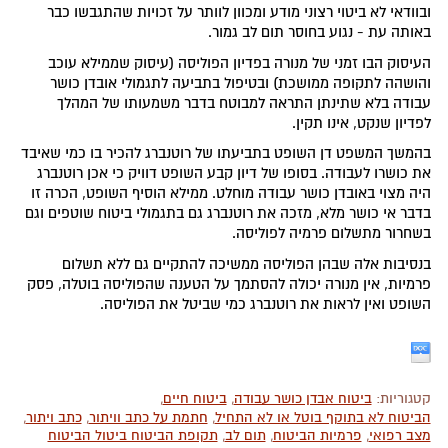
ובוודאי לא ביטוי רצוני מודע ומכוון לוותר על זכויות שהתגבשו כבר
באותה עת - נגוע בחוסר תום לב גמור.
העיסוק הבו זמני של מנורה בפדיון הפוליסה (עיסוק שממילא עוכב
והושהה לתקופה ממושכת) ובטיפול בתביעה לתגמולי אובדן כושר
עבודה בלא שתינתן התראה למבוטח בדבר משמעותו של המהלך
לפדיון שנקט, אינו תקין.
בהמשך המשפט דן השופט בתביעתו של רוטנברג להכיר בו כמי שאיבד
את כושרו לעבודה. בסופו של דיון קבע השופט דוויק כי אכן רוטנברג
היה מצוי באובדן כושר עבודה מוחלט. ממילא הוסיף השופט, הכרה זו
בדבר אי כושר מלא, מזכה את רוטנברג גם בתגמולי ביטוח שוטפים וגם
בשחרור מתשלום פרמיה לפוליסה.
בנסיבות אלה שבהן הפוליסה ממשיכה להתקיים גם ללא תשלום
פרמיות, אין מנורה יכולה להסתמך על הטענה שהפוליסה בוטלה, פסק
השופט ואין לראות את רוטנברג כמי שביטל את הפוליסה.
קטגוריות:
ביטוח אבדן כושר עבודה
,
ביטוח חיים
,
הביטוח לא בתוקף בוטל או לא התחיל
,
חתמת על כתב וויתור
,
כתב ויתור
,
מצב רפואי
,
פרמיות הביטוח
,
תום לב
,
תקופת הביטוח ביטול הביטוח