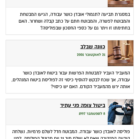
במסגרת תביעה לתגמולי אובדן כושר עבודה, הגיעו המבטחת
והמבוטח לפשרה, והמבוטח חתם על כתב קבלה ושחרור. האם
בחתימתו זו ויתר גם על כספי החסכון שבפוליסה?
כוונה שבלב
21 לאוקטובר 2001
המעביד העביר למבטחת הפרשות עבור ביטוח לאובדן כושר
עבודה, אך שכח לבקש להוסיף כיסוי זה לפוליסת ביטוח המנהלים,
אותה ירש מהמעביד הקודם. האם יש כיסוי?
ביטול צופה פני עתיד
8 לספטמבר 1997
פוליסה לאובדן כושר עבודה. המבוטח חדל לשלם פרמיות. נשלחה
הודעה המזהירה שאם לא ישלם תוך 21 יום תבוטל הפוליסה. לפני