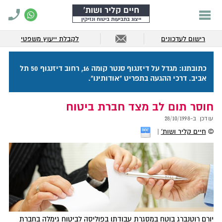
חיים קליר ושות'
ייצוג בתביעות ביטוח ונזיקין
רישום לעדכונים
לקבלת ייעוץ משפטי
כתובתנו: מגדל על דיזנגוף סנטר קומה 16, רחוב דיזנגוף 50 תל
אביב. דרכי ההגעה בתפריט "אודותינו".
חוסר תום לב מצד חברת ביטוח
עודכן ב-
28/10/1998
©
חיים קליר ושות'
יורם רוטנברג בוטח במסגרת עבודתו בפוליסה לביטוח גימלה בחברת