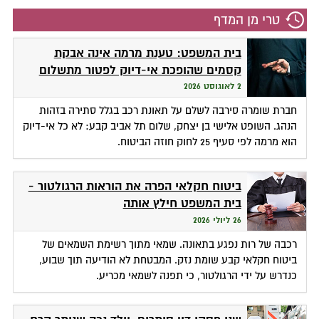
טרי מן המדף
בית המשפט: טענת מרמה אינה אבקת
קסמים שהופכת אי-דיוק לפטור מתשלום
2 לאוגוסט 2026
חברת שומרה סירבה לשלם על תאונת רכב בגלל סתירה בזהות
הנהג. השופט אלישי בן יצחק, שלום תל אביב קבע: לא כל אי-דיוק
הוא מרמה לפי סעיף 25 לחוק חוזה הביטוח.
ביטוח חקלאי הפרה את הוראות הרגולטור -
בית המשפט חילץ אותה
26 ליולי 2026
רכבה של רות נפגע בתאונה. שמאי מתוך רשימת השמאים של
ביטוח חקלאי קבע שומת נזק. המבטחת לא הודיעה תוך שבוע,
כנדרש על ידי הרגולטור, כי תפנה לשמאי מכריע.