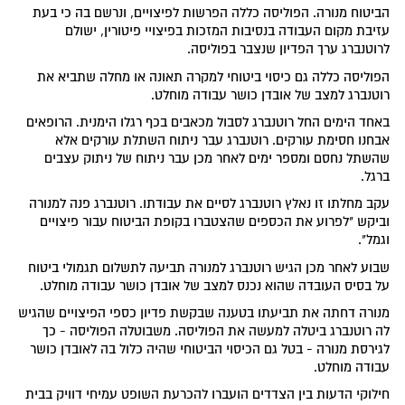
הביטוח מנורה. הפוליסה כללה הפרשות לפיצויים, ונרשם בה כי בעת
עזיבת מקום העבודה בנסיבות המזכות בפיצויי פיטורין, ישולם
לרוטנברג ערך הפדיון שנצבר בפוליסה.
הפוליסה כללה גם כיסוי ביטוחי למקרה תאונה או מחלה שתביא את
רוטנברג למצב של אובדן כושר עבודה מוחלט.
באחד הימים החל רוטנברג לסבול מכאבים בכף רגלו הימנית. הרופאים
אבחנו חסימת עורקים. רוטנברג עבר ניתוח השתלת עורקים אלא
שהשתל נחסם ומספר ימים לאחר מכן עבר ניתוח של ניתוק עצבים
ברגל.
עקב מחלתו זו נאלץ רוטנברג לסיים את עבודתו. רוטנברג פנה למנורה
וביקש "לפרוע את הכספים שהצטברו בקופת הביטוח עבור פיצויים
וגמל".
שבוע לאחר מכן הגיש רוטנברג למנורה תביעה לתשלום תגמולי ביטוח
על בסיס העובדה שהוא נכנס למצב של אובדן כושר עבודה מוחלט.
מנורה דחתה את תביעתו בטענה שבקשת פדיון כספי הפיצויים שהגיש
לה רוטנברג ביטלה למעשה את הפוליסה. משבוטלה הפוליסה - כך
לגירסת מנורה - בטל גם הכיסוי הביטוחי שהיה כלול בה לאובדן כושר
עבודה מוחלט.
חילוקי הדעות בין הצדדים הועברו להכרעת השופט עמיחי דוויק בבית