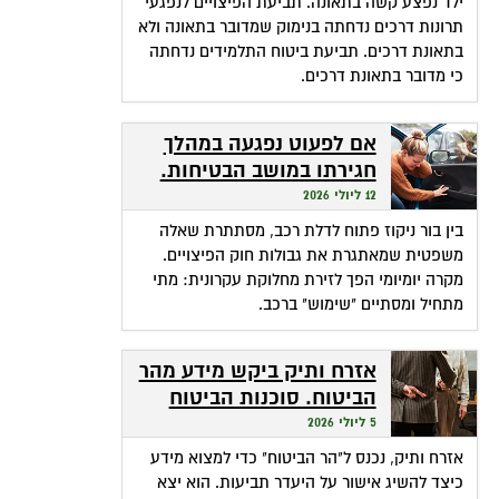
ילד נפצע קשה בתאונה. תביעת הפיצויים לנפגעי
תרונות דרכים נדחתה בנימוק שמדובר בתאונה ולא
בתאונת דרכים. תביעת ביטוח התלמידים נדחתה
כי מדובר בתאונת דרכים.
אם לפעוט נפגעה במהלך
חגירתו במושב הבטיחות.
האם זכאית לפיצויים?
12 ליולי 2026
בין בור ניקוז פתוח לדלת רכב, מסתתרת שאלה
משפטית שמאתגרת את גבולות חוק הפיצויים.
מקרה יומיומי הפך לזירת מחלוקת עקרונית: מתי
מתחיל ומסתיים "שימוש" ברכב.
אזרח ותיק ביקש מידע מהר
הביטוח. סוכנות הביטוח
גבתה מחשבונו פרמיות
5 ליולי 2026
אזרח ותיק, נכנס ל"הר הביטוח" כדי למצוא מידע
כיצד להשיג אישור על היעדר תביעות. הוא יצא