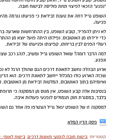
משמע, קובע השופט גריל, החוק קובע חזקה חלוטה ממעטת
"נפגע" הזכאי לפיצוי תחת פוליסה לביטוח חובה.
השופט גריל דחה את טענת זבידאת כי פגיעתו נגרמה מהיר
פגיעה.
לא ניתן להפריד, קובע השופט, בין ההתרחשות שארעה בתו
כדי ירידתו מן האוטובוס. נפילתו היתה פועל יוצא מן ההתר
רעולי הפנים לבין בריחתו, קפיצתו ופגיעתו של זבידאת.
למה הדבר דומה? שואל השופט גריל ומשיב, לנהג רכב שצופ
ונפגע.
ארוע הבהלה נחשב לתאונת דרכים הגם שהולך הרגל לא נפ
שכזה הארוע כולו כמכלול ייחשב לתאונת דרכים. הוא הדין
ואיומיהם בתוך האוטובוס, המלטות זבידאת מן האוטובוס, נ
בנסיבות אלה קבע השופט, אין מנוס מן המסקנה כי תרופת
בלבד, במסגרת חוק תגמולים לנפגעי פעולות איבה.
למסקנה זו של השופט יגאל גריל הצטרפו פה אחד גם השופטי
פסק הדין המלא
קטגוריות:
ביטוח חובה לנפגעי תאונות דרכים
,
ביטוח לאומי: ס