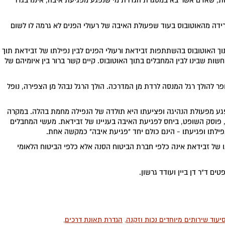
, שאדם אשר בא במסגרת הגדרת מי שנפגע מפגיעת איבה, איננו בגדר
ידה מהאוטובוס בעוד שפעולת האיבה של רעולי הפנים לא גרמה לו לשום
ך האוטובוס בהשתתפות זבידאת ורעולי הפנים לבין נפילתו של זבידאת תוך
חשות שבינו לבין המחבלים בתוך האוטובוס. קיים קשר ברור בין איומיהם של
ר להולך רגל המנסה לרדת מן המדרכה. הולך הרגל נבהל מן הצפירה, נופל
גע מפעולת הנהיגה ופציעתו היא תולדה של הנפילה מחמת בהלה. במקרה
, פוסק השופט, ביחס לפגיעת האיבה בעניינו של זבידאת. מעשי המחבלים
פילתו ופגיעתו - הינם כולם יחד "פגיעת איבה" כמקשה אחת.
ו של זבידאת אינה כלפי חברת הביטוח הסנה אלא כלפי הביטוח הלאומי
ם ד"ר דן ביין ועודד גרשון.
יעוד שירותים מיוחדים נכות וזקנה
,
הגדרת תאונת דרכים
,