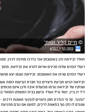
©
חיים קליר ושות'
פסק הדין המלא
חאלד זבידאת נהג באוטובוס אגד בדרכו מחיפה לג'נין. סמוך ל
רעולי הפנים שלפו סכינים ואיימו להרוג את זבידאת. מתוך
רעולי הפנים שרפו את האוטובוס. זבידאת עצמו יצא מהאר
זבידאת הגיש תביעת פיצויים נגד חברת הביטוח הסנה אש
שנזקיו של זבידאת נגרמו מפעולת איבה ולכן אינם מכוסים
ד"ר דן ביין, יגאל גריל ועודד גרשון בבית המשפט המחוזי ב
"נפגע", על פי הגדרת חוק פיצויים לנפגעי תאונות דרכים 
שנגרם לו נזק גוף בתאונת דרכים, למעט אם נגרם מפגיעת