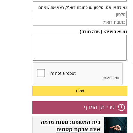
נא להזין מס. טלפון או כתובת דוא"ל, רצוי את שניהם
נושא הפניה: (שדה חובה)
טרי מן המדף
בית המשפט: טענת מרמה
אינה אבקת קסמים