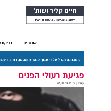
חיים קליר ושות'
ייצוג בתביעות ביטוח ונזיקין
אודותינו
בדיקת ס
כתובתנו: מגדל על דיזנגוף סנטר קומה 16, רחוב דיזנגוף 50 תל אביב. דרכי ההגעה בתפריט "אודותינו".
פגיעת רעולי הפנים
עודכן ב-
06/09/1998