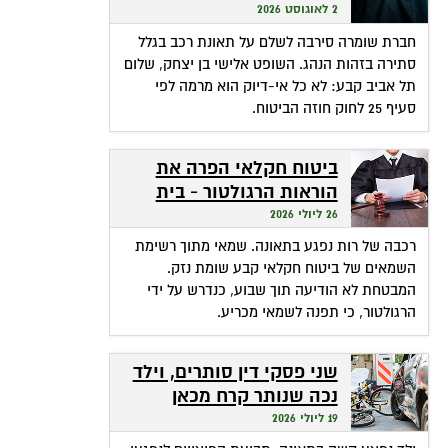
שהופכת אי-דיוק לפטור
2 לאוגוסט 2026
מתשלום
חברת שומרה סירבה לשלם על תאונת רכב בגלל
סתירה בזהות הנהג. השופט אלישי בן יצחק, שלום
תל אביב קבע: לא כל אי-דיוק הוא מרמה לפי
סעיף 25 לחוק חוזה הביטוח.
ביטוח חקלאי הפרה את
הוראות הרגולטור - בית
המשפט חילץ אותה
26 ליולי 2026
רכבה של רות נפגע בתאונה. שמאי מתוך רשימת
השמאים של ביטוח חקלאי קבע שומת נזק.
המבטחת לא הודיעה תוך שבוע, כנדרש על ידי
הרגולטור, כי תפנה לשמאי מכריע.
שני פסקי דין סותרים, וילד
נכה שנותר קרח מכאן
ומכאן
19 ליולי 2026