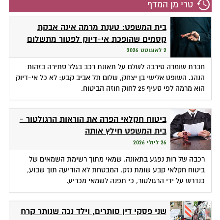
טרי מן המדף
בית המשפט: טענת מרמה אינה אבקת
קסמים שהופכת אי-דיוק לפטור מתשלום
2 לאוגוסט 2026
חברת שומרה סירבה לשלם על תאונת רכב בגלל סתירה בזהות
הנהג. השופט אלישי בן יצחק, שלום תל אביב קבע: לא כל אי-דיוק
הוא מרמה לפי סעיף 25 לחוק חוזה הביטוח.
ביטוח חקלאי הפרה את הוראות הרגולטור -
בית המשפט חילץ אותה
26 ליולי 2026
רכבה של רות נפגע בתאונה. שמאי מתוך רשימת השמאים של
ביטוח חקלאי קבע שומת נזק. המבטחת לא הודיעה תוך שבוע,
כנדרש על ידי הרגולטור, כי תפנה לשמאי מכריע.
שני פסקי דין סותרים, וילד נכה שנותר קרח