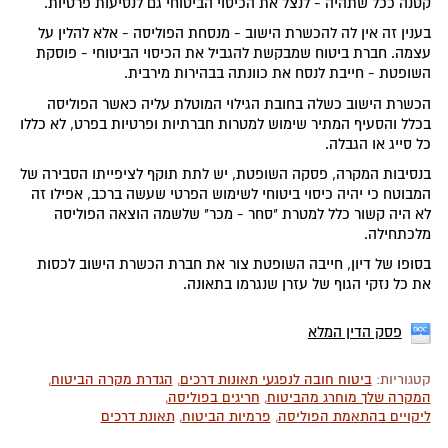
קטנה ככל שתהיה - לנצל את הכיסוי הביטוחי גם לנסיעות פרטיות.
בענין זה אין לה להכשרת הישוב - מנסחת הפוליסה - אלא להלין על
עצמה. חברת ביטוח שמבקשת להגביל את הכיסוי הביטוחי - פוסקת
השופטת - חייבת לנסח את כוונתה בבהירות מירבית.
הכשרת הישוב כשלה בחובת הגילוי המוטלת עליה כאשר הפוליסה
בכלל והסעיף המתיר שימוש למטרות חברתיות ופרטיות בפרט, לא כללו
כל סייג או הגבלה.
בנסיבות המקרה, פסקה השופטת, יש לתת תוקף לציפייתו הסבירה של
המבוטח כי יהיה כיסוי ביטוחי לשימוש הפרטי שעשה ברכב, אפילו זה
לא היה קשור כלל למטרת "סחר - מכר" שלשמה הוצאה הפוליסה
מלכתחילה.
בסופו של דיון, חייבה השופטת צור את חברת הכשרת הישוב לכסות
את כל נזקי הגוף של עזרן שנגרמו בתאונה.
פסק הדין המלא
קטגוריות:
ביטוח חובה לנפגעי תאונות דרכים
,
הגדרת מקרה הביטוח
,
המקרה שלך מוחרג מהביטוח
,
חריגים בפוליסה
,
ליקויים בהתאמת הפוליסה
,
פרמיות הביטוח
,
תאונת דרכים