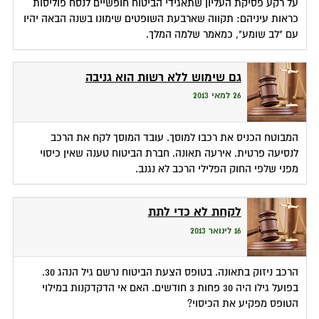
על רקע פסיקת העליון שתאגידי הביטוח חופשיים לנסח פוליסות
כראות עיניהם: תקווה שארבעת השופטים שימונו בשנה הבאה יהיו
עם "לב שומע", כמאמר שלמה המלך.
גם שימוש ללא רשות הוא גניבה
26 למאי 2013
המבוטח הכניס את רכבו למוסך. עובד המוסך לקח את הרכב
לנסיעה פרטית. אירעה תאונה. חברת הביטוח טענה שאין כיסוי
מפני שלפי החוק הפלילי הרכב לא נגנב.
לקחת לא כדי לתת
16 לינואר 2013
הרכב ניזוק בתאונה. בטופס הצעת הביטוח נרשם גיל הנהג 30.
בפועל גילו היה 30 פחות 3 חודשים. האם אי הדקדקנות במילוי
הטופס מפקיע את הכיסוי?