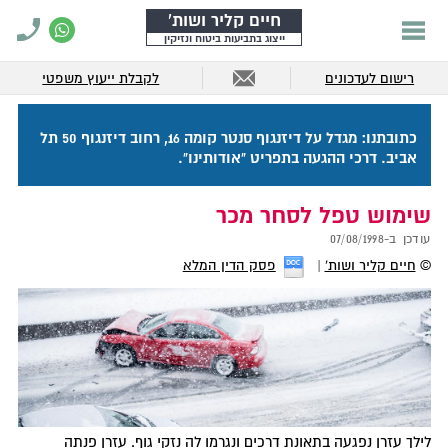
חיים קליר ושות'
ייצוג בתביעות ביטוח ונזיקין
רישום לעדכונים
לקבלת ייעוץ משפטי
כתובתנו: מגדל על דיזנגוף סנטר קומה 16, רחוב דיזנגוף 50 תל
אביב. דרכי ההגעה בתפריט "אודותינו".
שימוש טפל לסחר מכר
עודכן ב-
07/08/1998
©
חיים קליר ושות'
פסק הדין המלא
לילך עזרן נפגעה בתאונת דרכים ונגרמו לה נזקי גוף. עזרן פנתה