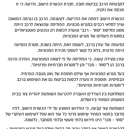
למבטחת הרכב בביטוח חובה, חברת הכשרת הישוב, ודרשה כי זו
תכסה את נזקיה.
הכשרת הישוב דחתה את הדרישה. לטענתה, הרכב בו נגרמה התאונה
שייך למלאי רכבים במגרש מכוניות. הפוליסה שהוצאה לרכב היתה
מסוג פוליסת "סחר - רכב" ונועדה לכסות רק נפגעים פוטנציאליים
במסגרת פעולתו של מגרש המכוניות.
נסיעתה של עזרן ברכב, לעומת זאת, היתה בשבת. מטרת הנסיעה
היתה פרטית, בלא כל קשר לעסקי מכירת המכוניות.
עזרן מצידה טענה, כי הפוליסה על פי לשונה המפורשת, התירה נהיגה
ברכב הן ל"סחר - מכר" והן ל"מטרות חברתיות ופרטיות".
בעל מגרש המכוניות אף שילם תוספת של 20% מגובה הפרמיה
הבסיסית. תוספת זו נועדה לכסות בביטוח גם את השימוש ברכב
ל"מטרות חברתיות ופרטיות".
המחלוקת בין הצדדים הועברה להכרעת השופטת יהודית צור בבית
המשפט המחוזי בירושלים.
השופטת צור קבעה, כי הפירוש המוצע על ידי הכשרת הישוב, לפיו
מדובר בתנאי המתיר שימוש פרטי כל עוד הוא טפל לשימוש העיקרי של
"סחר - מכר" הינו פירוש בלתי מעשי ובלתי מסתבר, כלשונה.
להכשרת הישוב אין הסבר עבור מה בדיוק שילם בעל מגרש המכוניות -