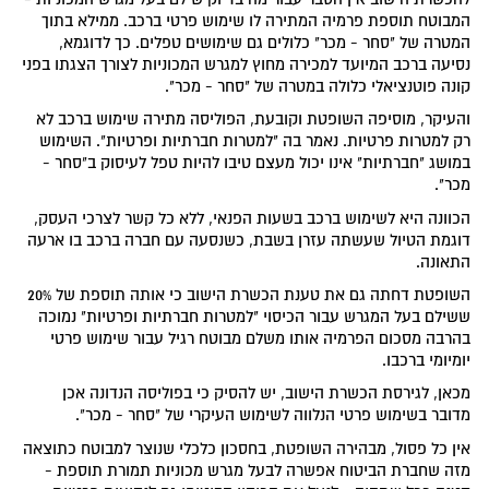
המבוטח תוספת פרמיה המתירה לו שימוש פרטי ברכב. ממילא בתוך
המטרה של "סחר - מכר" כלולים גם שימושים טפלים. כך לדוגמא,
נסיעה ברכב המיועד למכירה מחוץ למגרש המכוניות לצורך הצגתו בפני
קונה פוטנציאלי כלולה במטרה של "סחר - מכר".
והעיקר, מוסיפה השופטת וקובעת, הפוליסה מתירה שימוש ברכב לא
רק למטרות פרטיות. נאמר בה "למטרות חברתיות ופרטיות". השימוש
במושג "חברתיות" אינו יכול מעצם טיבו להיות טפל לעיסוק ב"סחר -
מכר".
הכוונה היא לשימוש ברכב בשעות הפנאי, ללא כל קשר לצרכי העסק,
דוגמת הטיול שעשתה עזרן בשבת, כשנסעה עם חברה ברכב בו ארעה
התאונה.
השופטת דחתה גם את טענת הכשרת הישוב כי אותה תוספת של 20%
ששילם בעל המגרש עבור הכיסוי "למטרות חברתיות ופרטיות" נמוכה
בהרבה מסכום הפרמיה אותו משלם מבוטח רגיל עבור שימוש פרטי
יומיומי ברכבו.
מכאן, לגירסת הכשרת הישוב, יש להסיק כי בפוליסה הנדונה אכן
מדובר בשימוש פרטי הנלווה לשימוש העיקרי של "סחר - מכר".
אין כל פסול, מבהירה השופטת, בחסכון כלכלי שנוצר למבוטח כתוצאה
מזה שחברת הביטוח אפשרה לבעל מגרש מכוניות תמורת תוספת -