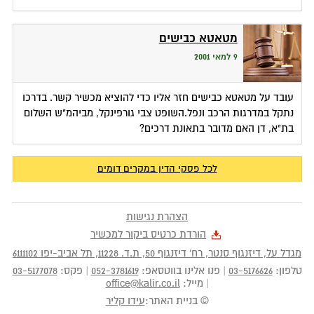
מטאטא כבישים
9 למאי 2001
עובד על מטאטא כבישים חזר אליו כדי להוציא מכשיר קשר. בדרכו
נתקל במדרגות הרכב ונפל.השופט צבי גורפינקל, מביהמ"ש השלום
בת"א, דן האם מדובר בתאונת דרכים?
לכל פסקי הדין במקרים דומים
הצהרת נגישות
הורדת כרטיס ביקור למכשיר
מגדל על, דיזנגוף סנטר, רח' דיזנגוף 50
, ת.ד.
11228
,
תל אביב-יפו
6111102
טלפון:
03-5176626
|
פנו אלינו בווטסאפ:
052-3781619
|
פקס:
03-5177078
|
מייל:
office@kalir.co.il
© בניית האתר:
עידו קליר