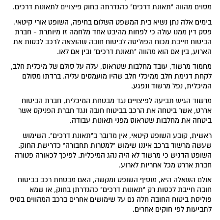
מסוים מהווה "תאונת דרכים" כהגדרתה בחוק פיצויים לתאונות דרכים.
בימים אלה נתן נשיא בית המשפט השלום בחיפה, השופט אורי קיטאי,
פסק דין ממנו עולה כי לפחות מהיבט אחד מלחמה זו מיותרת - חברת
הביטוח חייבת מכוח הפוליסה לביטוח חובה שהוצאה לרכב לכסות את
הארוע, בין אם הוא מהווה "תאונת דרכים" ובין אם לאו.
מחמוד מרשוד, עובד מחלבות שטראוס, עלה על סולם של מיכלית חלב,
לקחת דגימת חלב ממיכלי חלב שהיו מועמסים עליה. ברדתו מסולם
המיכלית, נפל מרשוד ונפגע.
מרשוד הגיש תביעה לפיצויים נגד מבטחת המיכלית, חברת הביטוח
אררט, אשר ביטחה את הרכב בביטוח חובה ונגד חברת הפניקס אשר
ביטחה את מחלבות שטראוס מפני תאונות עבודה.
ראשית, קובע השופט קיטאי, אין מדובר ב"תאונת דרכים". השימוש
שעשה מרשוד ברכב איננו שימוש "למטרות תחבורה" כדרישת החוק.
השופט הדגיש כי מרשוד לא היה נהג המיכלית. לפיכך לכאורה פטורה
חברת אררט מכל אחריות לארוע.
אולם השאלה היא, מוסיף השופט ומקשה, האם מבטחת רכב בביטוח
חובה חייבת לכסות רק "תאונות דרכים" כהגדרתן בחוק, או שמא
פוליסת ביטוח החובה חלה גם על שימושים אחרים ברכב המהווים בסיס
לתביעות לפי חוקים אחרים.