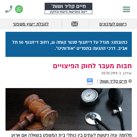
חיים קליר ושות'
ייצוג בתביעות ביטוח ונזיקין
רישום לעדכונים
לקבלת ייעוץ משפטי
כתובתנו: מגדל על דיזנגוף סנטר קומה 16, רחוב דיזנגוף 50 תל
אביב. דרכי ההגעה בתפריט "אודותינו".
חבות מעבר לחוק הפיצויים
עודכן ב-
02/01/1998
©
חיים קליר ושות'
מלחמה עזה ניטשת לעתים בין כותלי בית המשפט בשאלה אם ארוע