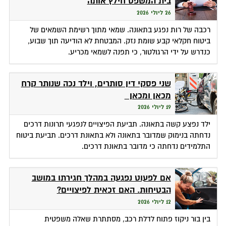
בית המשפט חילץ אותה
26 ליולי 2026
רכבה של רות נפגע בתאונה. שמאי מתוך רשימת השמאים של
ביטוח חקלאי קבע שומת נזק. המבטחת לא הודיעה תוך שבוע,
כנדרש על ידי הרגולטור, כי תפנה לשמאי מכריע.
שני פסקי דין סותרים, וילד נכה שנותר קרח
מכאן ומכאן
19 ליולי 2026
ילד נפצע קשה בתאונה. תביעת הפיצויים לנפגעי תרונות דרכים
נדחתה בנימוק שמדובר בתאונה ולא בתאונת דרכים. תביעת ביטוח
התלמידים נדחתה כי מדובר בתאונת דרכים.
אם לפעוט נפגעה במהלך חגירתו במושב
הבטיחות. האם זכאית לפיצויים?
12 ליולי 2026
בין בור ניקוז פתוח לדלת רכב, מסתתרת שאלה משפטית