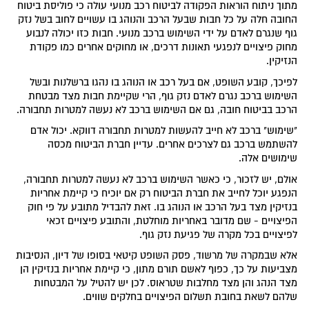
מתוך ניתוח הוראות הפקודה לביטוח רכב מנועי עולה כי פוליסת ביטוח
החובה חלה על כל חבות שבעל הרכב והנוהג בו עשויים לחוב בשל נזק
גוף שנגרם לאדם על ידי השימוש ברכב מנועי. חבות כזו יכולה לנבוע
מחוק פיצויים לנפגעי תאונות דרכים, או מחוקים אחרים כמו פקודת
הנזיקין.
לפיכך, קובע השופט, אם בעל רכב או הנוהג בו נהגו ברשלנות ובשל
השימוש ברכב נגרם לאדם נזק גוף, הרי שקיימת חבות מצד מבטחת
הרכב בביטוח חובה, גם אם השימוש ברכב לא נעשה למטרות תחבורה.
"שימוש" ברכב לא חייב להעשות למטרות תחבורה דווקא. יכול אדם
להשתמש ברכב גם לצרכים אחרים. עדיין חברת הביטוח מכסה
שימושים אלה.
אולם, יש לזכור, כי כאשר השימוש ברכב לא נעשה למטרות תחבורה,
הנפגע יוכל לחייב את חברת הביטוח רק אם יוכיח כי קיימת אחריות
בנזיקין מצד בעל הרכב או הנוהג בו. זאת להבדיל מתובע על פי חוק
הפיצויים - שם מדובר באחריות מוחלטת, והתובע פיצויים זכאי
לפיצויים בכל מקרה של פגיעת נזק גוף.
אלא שבמקרה של מרשוד, פסק השופט קיטאי בסופו של דיון, הנסיבות
מצביעות על כך, כפוף לאשם תורם מתון, כי קיימת אחריות בנזיקין הן
מצד הנהג והן מצד מחלבות שטראוס. לכן יש להטיל על המבטחות
שלהם לשאת בחובת תשלום הפיצויים בחלקים שווים.