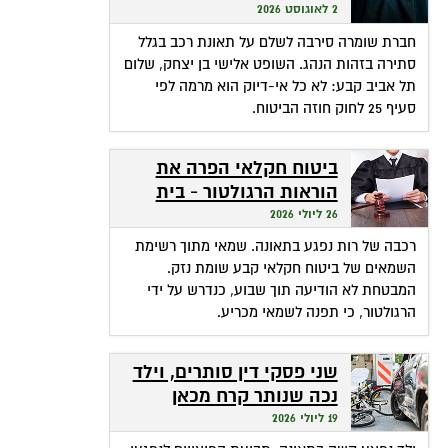
שהופכת אי-דיוק לפטור
2 לאוגוסט 2026
מתשלום
חברת שומרה סירבה לשלם על תאונת רכב בגלל
סתירה בזהות הנהג. השופט אלישי בן יצחק, שלום
תל אביב קבע: לא כל אי-דיוק הוא מרמה לפי
סעיף 25 לחוק חוזה הביטוח.
ביטוח חקלאי הפרה את
הוראות הרגולטור - בית
המשפט חילץ אותה
26 ליולי 2026
רכבה של רות נפגע בתאונה. שמאי מתוך רשימת
השמאים של ביטוח חקלאי קבע שומת נזק.
המבטחת לא הודיעה תוך שבוע, כנדרש על ידי
הרגולטור, כי תפנה לשמאי מכריע.
שני פסקי דין סותרים, וילד
נכה שנותר קרח מכאן
ומכאן
19 ליולי 2026