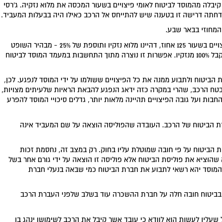
יבלה מהמוסד לביטוח לאומי פיצויים בשעור המכסה את מלוא נזקיה. ג'רסי
מחוזי בבאר שבע.
ההגיון העומד מאחורי מתן האפשרות לנפע לקבל סכום פיצויים בשעור 125 אחוז, דהיינו מלוא נזקיו ותוספת של 25% - מבהיר השופט
הנדל-אינו נועד רק להיטיב עם הנפגע, שהרי ממילא הוא מקבל 100% מנזקיו. אפשרות זו נוצרה מתוך התחשבות במעמד המוסד לביטוח
 הביטוח ולתבוע ממנה את כל הפיצויים ששולמו על ידי המוסד לנפגע. לכן,
בטח הרכב, שהרי במקרה כזה ידאג הנפגע להבאת הראיות שלעיתים מצויות,
חבות ועל גובה הפיצויים תהיינה מלאות יותר, גדלים סיכויי המוסד להפרע
ת הביטוח של הרכב. העובדה שהפוליסה הוצאה על שם המעביד אינה
ת הביטוח על פי חובה שמוטלת עליו בחוק. רק במצב זה, נחסמת זכות
שהוציא את פוליסת הביטוח אלא פוליסה זו הוצאה על ידי גורם אחר בשל
המוסד יהא רשאי לתבוע את חברת הביטוח כמי שבאה בנעלי חברת
 בביטוח חובה חלה על חברת ההשכרה עוד בשלב שלפני העברת הרכב
 שעליו לעשות הוא לוודא כי עובד אשר קיבל את הרכב לשימושו ינהג בו