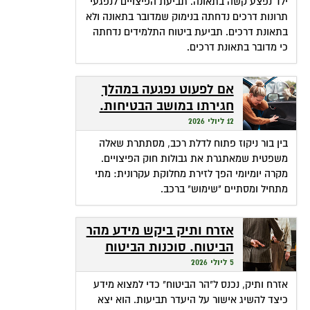
ילד נפצע קשה בתאונה. תביעת הפיצויים לנפגעי
תרונות דרכים נדחתה בנימוק שמדובר בתאונה ולא
בתאונת דרכים. תביעת ביטוח התלמידים נדחתה
כי מדובר בתאונת דרכים.
אם לפעוט נפגעה במהלך
חגירתו במושב הבטיחות.
האם זכאית לפיצויים?
12 ליולי 2026
בין בור ניקוז פתוח לדלת רכב, מסתתרת שאלה
משפטית שמאתגרת את גבולות חוק הפיצויים.
מקרה יומיומי הפך לזירת מחלוקת עקרונית: מתי
מתחיל ומסתיים "שימוש" ברכב.
אזרח ותיק ביקש מידע מהר
הביטוח. סוכנות הביטוח
גבתה מחשבונו פרמיות
5 ליולי 2026
אזרח ותיק, נכנס ל"הר הביטוח" כדי למצוא מידע
כיצד להשיג אישור על היעדר תביעות. הוא יצא