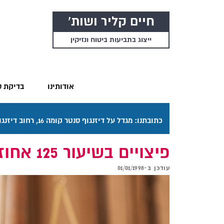
חיים קליר ושות'
ייצוג בתביעות ביטוח ונזיקין
אודותינו
בדיקת ס
כתובתנו: מגדל על דיזנגוף סנטר קומה 16, רחוב דיזנגוף 50 תל אביב. דרכי ההגעה בתפריט "אודותינו".
פיצויים בשיעור 125 אחוז
עודכן ב-
01/01/1998