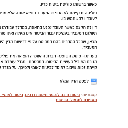
כאשר ברשותו פוליסת ביטוח כדין.
פוליסה זו קיימת לא מפני שהמעביד הוציא אותה אלא מ
לעובדיו להשתמש בו.
דין זה חל גם כאשר העובד נפגע בתאונה, במהלך עבודתו ב
תשלום המעביד בעקיפין עבור הביטוח אינו מעלה ואינו מורי
מכאן, שבכל המקרים בהם המבוטח על פי דרישות הדין הינ
המעביד.
בענייננו- פוסק השופט- חברת ההשכרה הוציאה את פוליס
הגורם המוביל בעשיית הביטוח. המבטחת- מגדל עומדת אי
קיימת זכות שיבוב למוסד לביטוח לאומי ולפיכך, על מגדל לשלם לג'רסי את הת
לפסק הדין המלא
קטגוריות:
ביטוח חובה לנפגעי תאונות דרכים
,
ביטוח לאומי: 
תספורת לתגמולי הביטוח