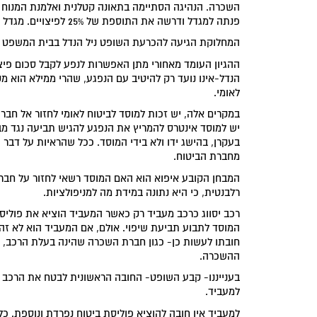
השכרה. הנהיגה הסתיימה בתאונה קטלנית ואלמנת המנוח ק
פנתה למגדל ודרשה את התוספת של 25% לפיצויים. מגדל דחתה דרישה זו בטענה שיש להתייחס אל הרכב כאילו היה בבעלות המעביד.
המחלוקת הגיעה להכרעת השופט ניל הנדל בבית המשפט ה
לאומי.
במקרים אלה, יש זכות למוסד לביטוח לאומי לחזור אל חברת
יש למוסד אינטרס להמריץ את הנפגע להגיש תביעה נגד מ
בעקרן, בהישג ידו ולא בידי המוסד. ככל שהראיות על דבר ה
מחברת הביטוח.
המבחן הקובע איפוא הוא האם המוסד רשאי לחזור על חבר
רלבנטית, כי היא נתונה במידת מה למניפולציות.
רכב יסווג כרכב מעביד רק כאשר המעביד הוציא את פוליס
המוסד לתבוע תביעת שיפוי. אולם, אם המעביד הוא לא זה 
חובתו לעשות כן- כגון חברת השכרה שהינה בעלת הרכב, 
ההשכרה.
בענייננו- קבע השופט- החובה הראשונית לבטח את הרכב
למעביד.
למעביד אין חובה להוציא פוליסת ביטוח נפרדת ונוספת. כל