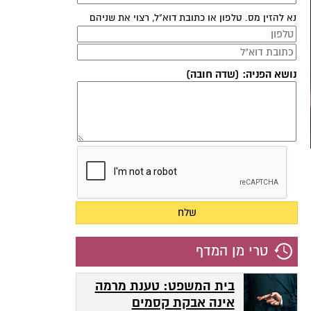
נא להזין מס. טלפון או כתובת דוא"ל, רצוי את שניהם
נושא הפניה: (שדה חובה)
טרי מן המדף
בית המשפט: טענת מרמה
אינה אבקת קסמים