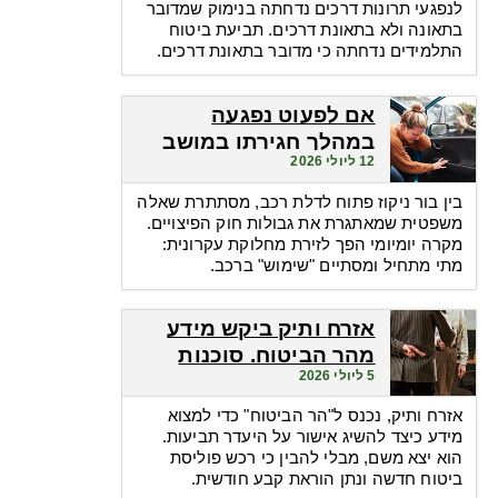
לנפגעי תרונות דרכים נדחתה בנימוק שמדובר
בתאונה ולא בתאונת דרכים. תביעת ביטוח
התלמידים נדחתה כי מדובר בתאונת דרכים.
אם לפעוט נפגעה
במהלך חגירתו במושב
12 ליולי 2026
הבטיחות. האם זכאית
לפיצויים?
בין בור ניקוז פתוח לדלת רכב, מסתתרת שאלה
משפטית שמאתגרת את גבולות חוק הפיצויים.
מקרה יומיומי הפך לזירת מחלוקת עקרונית:
מתי מתחיל ומסתיים "שימוש" ברכב.
אזרח ותיק ביקש מידע
מהר הביטוח. סוכנות
5 ליולי 2026
הביטוח גבתה מחשבונו
פרמיות
אזרח ותיק, נכנס ל"הר הביטוח" כדי למצוא
מידע כיצד להשיג אישור על היעדר תביעות.
הוא יצא משם, מבלי להבין כי רכש פוליסת
ביטוח חדשה ונתן הוראת קבע חודשית.