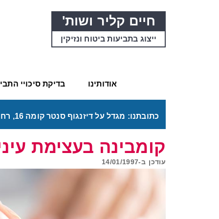
חיים קליר ושות'
ייצוג בתביעות ביטוח ונזיקין
אודותינו
בדיקת סיכויי התב
כתובתנו: מגדל על דיזנגוף סנטר קומה 16, רחוב דיזנגוף 50 תל אביב. דרכי ההגעה בתפריט "אודותינו".
קומבינה בעצימת עיני
עודכן ב-
14/01/1997