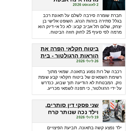
2 לאוגוסט 2026
קסמים שהופכת אי-דיוק
לפטור מתשלום
חברת שומרה סירבה לשלם על תאונת רכב
בגלל סתירה בזהות הנהג. השופט אלישי בן
יצחק, שלום תל אביב קבע: לא כל אי-דיוק הוא
מרמה לפי סעיף 25 לחוק חוזה הביטוח.
ביטוח חקלאי הפרה את
הוראות הרגולטור - בית
26 ליולי 2026
המשפט חילץ אותה
רכבה של רות נפגע בתאונה. שמאי מתוך
רשימת השמאים של ביטוח חקלאי קבע שומת
נזק. המבטחת לא הודיעה תוך שבוע, כנדרש
על ידי הרגולטור, כי תפנה לשמאי מכריע.
שני פסקי דין סותרים,
וילד נכה שנותר קרח
19 ליולי 2026
מכאן ומכאן
ילד נפצע קשה בתאונה. תביעת הפיצויים