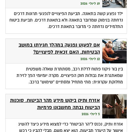
19 ליולי 2026
ילד נפצע קשה בתאונה. תביעת הפיצויים לנפגעי תרונות דרכים
נדחתה בנימוק שמדובר בתאונה ולא בתאונת דרכים. תביעת ביטוח
התלמידים נדחתה כי מדובר בתאונת דרכים.
אם לפעוט נפגעה במהלך חגירתו במושב
הבטיחות. האם זכאית לפיצויים?
12 ליולי 2026
בין בור ניקוז פתוח לדלת רכב, מסתתרת שאלה משפטית
שמאתגרת את גבולות חוק הפיצויים. מקרה יומיומי הפך לזירת
מחלוקת עקרונית: מתי מתחיל ומסתיים "שימוש" ברכב.
אזרח ותיק ביקש מידע מהר הביטוח. סוכנות
הביטוח גבתה מחשבונו פרמיות
5 ליולי 2026
אזרח ותיק, נכנס ל"הר הביטוח" כדי למצוא מידע כיצד להשיג
אישור על היעדר תביעות. הוא יצא משם, מבלי להבין כי רכש