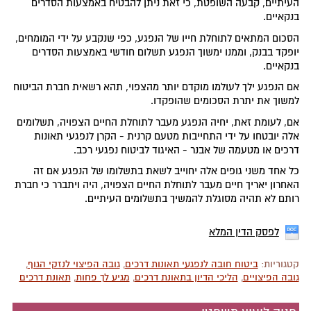
העיתיים, קבעה השופטת, כי זאת ניתן להבטיח באמצעות הסדרים
בנקאיים.
הסכום המתאים לתוחלת חייו של הנפגע, כפי שנקבע על ידי המומחים,
יופקד בבנק, וממנו ימשוך הנפגע תשלום חודשי באמצעות הסדרים
בנקאיים.
אם הנפגע ילך לעולמו מוקדם יותר מהצפוי, תהא רשאית חברת הביטוח
למשוך את יתרת הסכומים שהופקדו.
אם, לעומת זאת, יחיה הנפגע מעבר לתוחלת החיים הצפויה, תשלומים
אלה יובטחו על ידי התחייבות מטעם קרנית - הקרן לנפגעי תאונות
דרכים או מטעמה של אבנר - האיגוד לביטוח נפגעי רכב.
כל אחד משני גופים אלה יחוייב לשאת בתשלומו של הנפגע אם זה
האחרון יאריך חיים מעבר לתוחלת החיים הצפויה, היה ויתברר כי חברת
רותם לא תהיה מסוגלת להמשיך בתשלומים העיתיים.
לפסק הדין המלא
קטגוריות:
ביטוח חובה לנפגעי תאונות דרכים
,
גובה הפיצוי לנזקי הגוף
,
גובה הפיצויים
,
הליכי הדיון בתאונת דרכים
,
מגיע לך פחות
,
תאונת דרכים