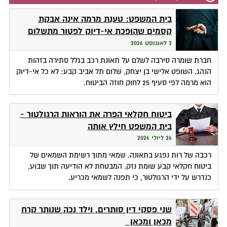
בית המשפט: טענת מרמה אינה אבקת
קסמים שהופכת אי-דיוק לפטור מתשלום
2 לאוגוסט 2026
חברת שומרה סירבה לשלם על תאונת רכב בגלל סתירה בזהות
הנהג. השופט אלישי בן יצחק, שלום תל אביב קבע: לא כל אי-דיוק
הוא מרמה לפי סעיף 25 לחוק חוזה הביטוח.
ביטוח חקלאי הפרה את הוראות הרגולטור -
בית המשפט חילץ אותה
26 ליולי 2026
רכבה של רות נפגע בתאונה. שמאי מתוך רשימת השמאים של
ביטוח חקלאי קבע שומת נזק. המבטחת לא הודיעה תוך שבוע,
כנדרש על ידי הרגולטור, כי תפנה לשמאי מכריע.
שני פסקי דין סותרים, וילד נכה שנותר קרח
מכאן ומכאן