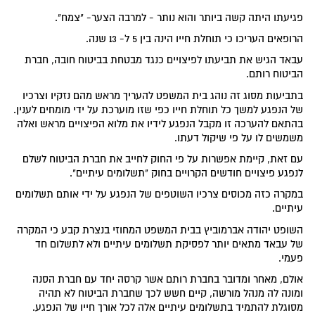
פגיעתו היתה קשה ביותר והוא נותר - למרבה הצער- "צמח".
הרופאים העריכו כי תוחלת חייו הינה בין 5 ל- 13 שנה.
עבאד הגיש את תביעתו לפיצויים כנגד מבטחת בביטוח חובה, חברת
הביטוח רותם.
בתביעות מסוג זה נוהג בית המשפט להעריך מראש מהם נזקיו וצרכיו
של הנפגע למשך כל תוחלת חייו כפי שזו מוערכת על ידי מומחים לענין.
בהתאם להערכה זו מקבל הנפגע לידיו את מלוא הפיצויים מראש ואלה
משמשים לו על פי שיקול דעתו.
עם זאת, קיימת אפשרות על פי החוק לחייב את חברת הביטוח לשלם
לנפגע פיצויים חודשים הקרויים בחוק "תשלומים עיתיים".
במקרה כזה מכוסים צרכיו השוטפים של הנפגע על ידי אותם תשלומים
עיתיים.
השופט יהודה אברמוביץ בבית המשפט המחוזי בנצרת קבע כי המקרה
של עבאד מתאים יותר לפסיקת תשלומים עיתיים ולא לתשלום חד
פעמי.
אולם, מאחר ומדובר בחברת רותם אשר קרסה יחד עם חברת הסנה
ומונה לה מנהל מורשה, קיים חשש לכך שחברת הביטוח לא תהיה
מסוגלת להתמיד בתשלומים עיתיים אלה לכל אורך חייו של הנפגע.