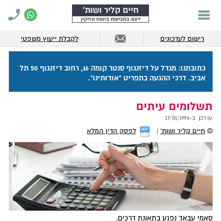
חיים קליר ושות'
ייצוג בתביעות ביטוח ונזיקין
רישום לעדכונים
לקבלת ייעוץ משפטי
כתובתנו: מגדל על דיזנגוף סנטר קומה 16, רחוב דיזנגוף 50 תל
אביב. דרכי ההגעה בתפריט "אודותינו".
תשלומים עיתים
עודכן ב-
17/01/1996
©
חיים קליר ושות'
לפסק הדין המלא
סאמי עבאד נפגע בתאונת דרכים.