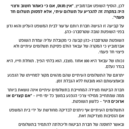
"אין מנוס, אם כי כאמור חשוב ורצוי
לכן, הוסיף השופט אברמוביץ,
היה במקרה זה להכריע על תשלום עיתי, אלא לפסוק תשלום חד
פעמי"
.
על קביעה זו הגישה חברת רותם ערעור לבית המשפט העליון והוא נדון
בפני השופטת טובה שטרסברג-כהן.
השופטת שטרסברג-כהן קבעה כי מקובלת עליה עמדת השופט
אברמוביץ כי המקרה של עבאד הולם פסיקת תשלומים עיתיים ולא
פיצוי חד פעמי.
נכותו של עבאד היא 100 אחוז .מצבו, הוא בלתי הפיך. תוחלת חייו, היא
בגדר נעלם.
יתרונם של התשלומים העיתיים שהם מהווים מקור למחייתו של הנפגע
ובאמצעותם הוא מובטח ללא הגבלת זמן.
חברת הביטוח מצידה המחוייבת בתשלומים עיתיים אינה נושאת ביותר
"אם קצרים או
ממה שמתחייב ממילוי צרכי הנפגע במשך כל ימי חייו -
ארוכים היו"
- כלשון השופטת.
התשלומים העיתיים אף ניתנים לבדיקה מחודשת על ידי בית המשפט
אם הנסיבות מצדיקות זאת.
ובאשר לחוסנה של חברת הביטוח וליכולתה להתמיד בתשלומים