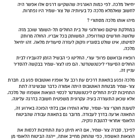
יחיאל מלכה. לפי כמות האנרגיה שהשקיעו דרגים אלו אפשר היה
לחשוב שאלמלא מלכה כל בעיותיה של צור-שמיר היו נפתרות.
מיהו אותו מלכה מסתורי ?
במחלקת שיקום נאורולוגי של בית החולים תל-השומר שוכב מזה
שלושה חודשים קוודרופלג, המשותק בכל אבריו. החולה מרותק
למיטתו, אינו שולט בסוגריו וזקוק לעזרה סיעודית מלאה. זהו יחיאל
מלכה.
רופאיו ובראשם פרופ' עורי, החליטו כי הבשיל הזמן להעבירו לבית
החולים הסיעודי ליכטנשטדטר. הם פנו לצור-שמיר בבקשה להסדיר
עניין זה.
מלכה נפגע בתאונת דרכים עת רכב על אופניו ואוטובוס פגע בו. חברת
צור-שמיר מבטחת האוטובוס היתה אמורה כדבר שבשיגרה לתת
התחיבות לבית החולים ליכטנשטדטר לכסוי הוצאות אשפוזו של מלכה.
אלא שכאן התעוררה בעיה עקרונית משפטית חשובה בדרגה עליונה.
לטענת חוקרי צור-שמיר, שלא הותירו אבן בלתי הפוכה באירוע זה,
התאונה ארעה בדרך לעבודה. מדובר גם בתאונת עבודה שהביטוח
הלאומי אחראי להטבת נזקיה.
לפיכך, סברה צור-שמיר, אם היא תיתן כעת התחיבות לכסות את
הוצאות האשפוז, כפי שהחוק מחייב אותה, ייהנה הביטוח הלאומי מן