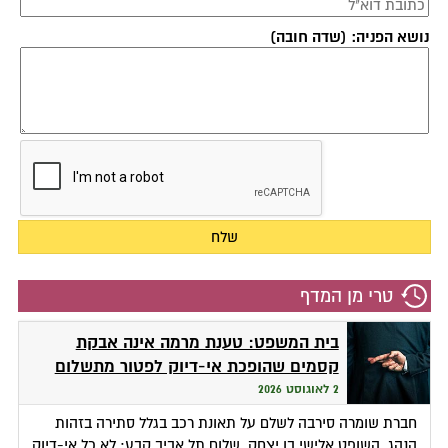
נושא הפניה: (שדה חובה)
טרי מן המדף
בית המשפט: טענת מרמה אינה אבקת
קסמים שהופכת אי-דיוק לפטור מתשלום
2 לאוגוסט 2026
חברת שומרה סירבה לשלם על תאונת רכב בגלל סתירה בזהות
הנהג. השופט אלישי בן יצחק, שלום תל אביב קבע: לא כל אי-דיוק