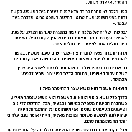
ההפקר. אי צדק משווע.
בפני מלכה לא נותרה ברירה אלא לפנות לעזרת בית המשפט. בקשתו
נדונה בפני השופט משה טרנטו. החלטת השופט טרנטו מדברת בעד
עצמה:-
"בקשתו של יחיאל מלכה הוגשה במסגרת סעד מן הצדק, על מנת
לאפשר העברת נפגע בתאונת דרכים שהפך לקוודרופלג ממיטת
בית-חולים אחד למיטת בית חולים אחר.
מן הדיון ברור שאין לחברת צור-שמיר שום טענה ממשית בקשר
להתחייבות לכיסוי הוצאות האשפוז. ההכחשה היא רק סתמית.
גם אם יתברר בסופו של דבר שהמוסד לבטוח לאומי היה צריך
לשלם עבור האשפוז, פתוחה הדלת בפני צור-שמיר להפרע
מהמוסד.
הוצאות אשפוז הוא נושא שצריך להיפתר מאליו
בדרך כלל נושא כיסוי הוצאות האשפוז הוא נושא שנפתר מאליו,
כשחברת הביטוח מטפלת במישרין בבעיה, מבלי להזקק לדיונים
וטיעונים מטיעונים שונים. אני משתומם על ההתנגדות העזה
שהועלתה לבקשה פשוטה ומובנת מאליה, הייתי אומר שגם עלה בי
יותר מהשתוממות סתם.
מכל מקום אם חברת צור-שמיר החליטה בשלב זה על התדיינות עד