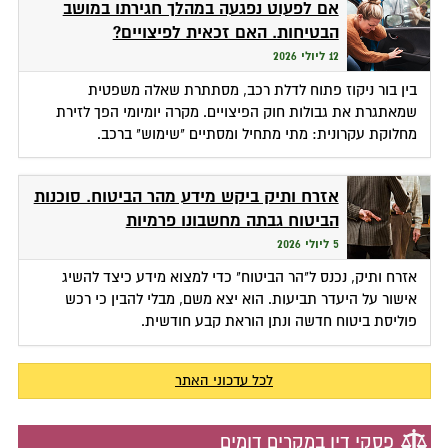
אם לפעוט נפגעה במהלך חגירתו במושב
הבטיחות. האם זכאית לפיצויים?
12 ליולי 2026
בין בור ניקוז פתוח לדלת רכב, מסתתרת שאלה משפטית
שמאתגרת את גבולות חוק הפיצויים. מקרה יומיומי הפך לזירת
מחלוקת עקרונית: מתי מתחיל ומסתיים "שימוש" ברכב.
אזרח ותיק ביקש מידע מהר הביטוח. סוכנות
הביטוח גבתה מחשבונו פרמיות
5 ליולי 2026
אזרח ותיק, נכנס ל"הר הביטוח" כדי למצוא מידע כיצד להשיג
אישור על היעדר תביעות. הוא יצא משם, מבלי להבין כי רכש
פוליסת ביטוח חדשה ונתן הוראת קבע חודשית.
לכל עדכוני האתר
פסקי דין במקרים דומים