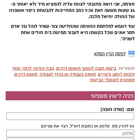
חורמה, אני רואה מחובתי לצוות עליה להמציא מיד ולא יאוחר מ-
24 שעות משעה זאת 9:30 כתב התחייבות להבטחת כיסוי אשפוזו
של החולה יחיאל מלכה.
עוד דוגמא למלחמת החורמה שהחליטה צור-שמיר לנהל נגד אדם
חסר אונים שכל בקשתו היא לעבור ממיטת בית חולים אחת
לשניה"
.
לפסק הדין המלא
קטגוריות:
ביטוח חובה לנפגעי תאונות דרכים
,
גובה הפיצוי לנזקי הגוף
,
הזכות ל125% פיצויים
,
תאונה בעבודה או בדרך לעבודה
,
תאונת דרכים
,
תספורת לתגמולי הביטוח
פניה ליעוץ משפטי
שם: (שדה חובה)
נא להזין מס. טלפון או כתובת דוא"ל, רצוי את שניהם