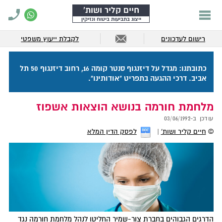
חיים קליר ושות'
ייצוג בתביעות ביטוח ונזיקין
רישום לעדכונים
לקבלת ייעוץ משפטי
כתובתנו: מגדל על דיזנגוף סנטר קומה 16, רחוב דיזנגוף 50 תל
אביב. דרכי ההגעה בתפריט "אודותינו".
מלחמת חורמה בנושא הוצאות אשפוז
עודכן ב-
03/06/1992
©
חיים קליר ושות'
לפסק הדין המלא
הדרגים הגבוהים בחברת צור-שמיר החליטו לנהל מלחמת חורמה נגד