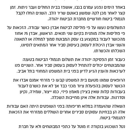
באחד הימים נפגע עמרם בגבו, אושפז בבית החולים ועבר ניתוח. זמן
קצר לאחר מכן לקה שמשון באוטם שריר הלב. השנים החלו לקבל
תגמולי ביטוח חודשיים מחברת הביטוח יהודה.
התשלומים נעשו על פי פוליסה לביטוח אבדן כושר עבודה. הזכאות על
פי פוליסות אלה מותנית בקיום שני תנאים. הראשון, אבדן 75 אחוז
מהכושר לעבוד במקצוע בו עסק המבוטח סמוך למחלה או לתאונה
והשני אבדן היכולת לעסוק בעיסוק סביר אחר המתאים לנסיונו,
השכלתו והכשרתו.
כעבור זמן הפסיקה יהודה את תשלום תגמולי הביטוח בטענה
שהמבוטחים יכולים להתחיל לעסוק בעסוק סביר אחר. השניים פנו
לערכאות והענין הגיע לדיון בפני בית המשפט המחוזי בתל אביב.
הרופאים שמונו מטעם בית המשפט קבעו כי מזרחי אמנם אבדו את
הכושר לעסוק בהפעלת ציוד מכני כבד אך לא את כושרם לעבוד
בעבודות קלות שאין בצידן מאמץ פיזי, כמו ייצור, שמירה, נקיון
וסדרנות. עבודות אלה אינן מחייבות השכלה.
השאלה שהועמדה במלוא חריפותה בפני השופטים היתה האם עבודות
אלה הן בבחינת עסוקים סבירים אחרים השוללים ממזרחי את הזכאות
לתגמולי ביטוח.
נטל השכנוע בנקודה זו מוטל על כתפי המבוטחים ולא על חברת