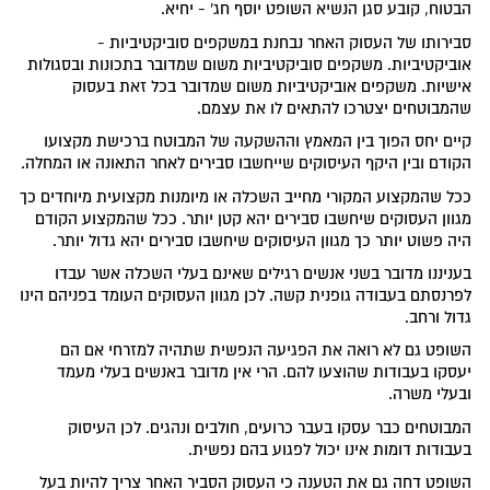
הבטוח, קובע סגן הנשיא השופט יוסף חג' - יחיא.
סבירותו של העסוק האחר נבחנת במשקפים סוביקטיביות -
אוביקטיביות. משקפים סוביקטיביות משום שמדובר בתכונות ובסגולות
אישיות. משקפים אוביקטיביות משום שמדובר בכל זאת בעסוק
שהמבוטחים יצטרכו להתאים לו את עצמם.
קיים יחס הפוך בין המאמץ וההשקעה של המבוטח ברכישת מקצועו
הקודם ובין היקף העיסוקים שייחשבו סבירים לאחר התאונה או המחלה.
ככל שהמקצוע המקורי מחייב השכלה או מיומנות מקצועית מיוחדים כך
מגוון העסוקים שיחשבו סבירים יהא קטן יותר. ככל שהמקצוע הקודם
היה פשוט יותר כך מגוון העיסוקים שיחשבו סבירים יהא גדול יותר.
בעניננו מדובר בשני אנשים רגילים שאינם בעלי השכלה אשר עבדו
לפרנסתם בעבודה גופנית קשה. לכן מגוון העסוקים העומד בפניהם הינו
גדול ורחב.
השופט גם לא רואה את הפגיעה הנפשית שתהיה למזרחי אם הם
יעסקו בעבודות שהוצעו להם. הרי אין מדובר באנשים בעלי מעמד
ובעלי משרה.
המבוטחים כבר עסקו בעבר כרועים, חולבים ונהגים. לכן העיסוק
בעבודות דומות אינו יכול לפגוע בהם נפשית.
השופט דחה גם את הטענה כי העסוק הסביר האחר צריך להיות בעל