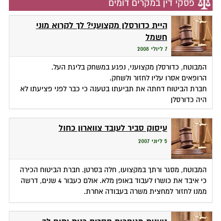
פסקי דין במקרים דומים
היית כדורסלן מקצועני? לך לקרוא מוני
חשמל
7 ליולי 2008
המבוטח, כדורסלן מקצועני, נפגע במשחק בליגת העל.
הרופאים אסרו עליו לחזור ולשחק.
חברת הביטוח דחתה את תביעתו בטענה כי כבר לפני פציעתו לא
היה כדורסלן
עיסוק סביר לעובד צווארון כחול
5 ליוני 2007
המבוטח, מסגר ורתך במקצועו, חלה בסרטן. חברת הביטוח הכירה
כי איבד את כושרו לעבוד באופן מלא. אולם כעבור 4 שנים, דרשה
ממנו לחזור למחצית משרה בעבודה אחרת.