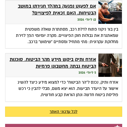
אם לפעוט נפגעה במהלך חגירתו במושב
הבטיחות. האם זכאית לפיצויים?
12 ליולי 2026
בין בור ניקוז פתוח לדלת רכב, מסתתרת שאלה משפטית
שמאתגרת את גבולות חוק הפיצויים. מקרה יומיומי הפך לזירת
מחלוקת עקרונית: מתי מתחיל ומסתיים "שימוש" ברכב.
אזרח ותיק ביקש מידע מהר הביטוח. סוכנות
הביטוח גבתה מחשבונו פרמיות
5 ליולי 2026
אזרח ותיק, נכנס ל"הר הביטוח" כדי למצוא מידע כיצד להשיג
אישור על היעדר תביעות. הוא יצא משם, מבלי להבין כי רכש
פוליסת ביטוח חדשה ונתן הוראת קבע חודשית.
לכל עדכוני האתר