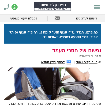
חיים קליר ושות'
ייצוג בתביעות ביטוח ונזיקין
רישום לעדכונים
לקבלת ייעוץ משפטי
כתובתנו: מגדל על דיזנגוף סנטר קומה 16, רחוב דיזנגוף 50 תל
אביב. דרכי ההגעה בתפריט "אודותינו".
נפשם של חסרי מעמד
עודכן ב-
17/12/1992
©
חיים קליר ושות'
לפסק הדין המלא
שני בני דודים, עמרם ושמשון מזרחי, עסקו בהפעלת ציוד מכני כבד.