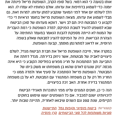
אותו בטענה כי הוא רמאי. בשל סופו הקרב, השופטת פריאל פינתה את
יומנה כדי לשמוע בדחיפות את עדותו. אולם כוחותיו לא עמדו לו. הוא
הלך לעולמו יום אחד לפני המועד שנקבע למתן עדותו. למרות זאת, גם
מבלי לשמוע את עדותו, מצאה השופטת פריאל בחומר הראיות די כדי
לקבוע כי המבוטח היה תם לב וישר. דווקא מעדותו של סוכן הביטוח
שבא למשפט להעיד לטובת הפניקס, למדה השופטת כי רמת העברית
של המנוח לא הייתה מספקת להבנת הנאמר במעמד החתימה על
הצהרת הבריאות. היה על הפניקס להציג למבוטח שאלון בשפה
הרוסית, או לדאוג למתורגמן מוסמך, קבעה השופטת.
במקרה אחר, חייבה השופטת פריאל את חברת הביטוח מגדל, לשלם
פיצויים לאביה של מבוטחת, אשר ניזוק בדירתה. מגדל דחתה את
התביעה תוך הסתמכות על חריג מפורש בפוליסה הקובע כי היא אינה
מכסה "נזק שנגרם לאדם שהוא בן משפחתו או משק ביתו של
המבוטח". השופטת פריאל הסתמכה על סעיף אחר ולמדה ממנו כי
החריג חל רק על בן משפחה המתגורר עם המבוטח, לא על בן משפחה
המתגורר בדירה אחרת. האב זכה בפיצויים.
הנה כי כן, חוקים המגנים עלינו מפני התנכרות תאגידי הביטוח
לזכויותינו ישנם למכביר. אם כל השופטים יעשו שימוש בחוקים
הקיימים, שנת 2012 וגם השנים שיבואו לאחריה, תהיינה טובות יותר.
קטגוריות:
ביטוח פנסיוני וקופות גמל
,
התיישנות
,
סוגיות משותפות לכל סוגי הביטוחים
,
קרן פנסיה
,