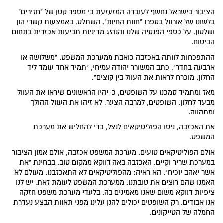
הציבור בישראל נחשף לעובדה המזעזעת כי מספר קטן של "חזירים"
בלשונו של אורוול בספרו "חוות החיות", השתלט, באמצעות קשרי הון
ושלטון, על כספי הפנסיה שלנו והנהיג מדיניות תביעות אכזרית בתחום
הביטוח.
ההתפכחות לוותה באכזבה כואבת ממערכת המשפט. "משלושה או
ארבעה בחדר", כתב המשורר יהודה עמיחי, "תמיד אחד עומד ליד
החלון. מוכרח לראות את העוול בין קוצים".
מאז ומתמיד סמכנו על השופטים, כי יהיו הראשונים שיראו את העוול
מבעד לחלון. השופטים, למרבה הצער, לא זיהו את העוול ההולך
ומתהווה.
את האכזבה, ניסו הפוליטיקאים לנצל, כדי להחליש את מערכת
המשפט.
אולם הפוליטיקאים טועים. מערכת המשפט אכזבה, אולם אמון הציבור
במערכת שריר וקיים. האכזבה באה דווקא ממקום טוב. בבחינת "את
אשר יאהב יוכיח". הא ראיה: מהפוליטיקאים לא התאכזבנו. מעולם לא
האמנו שהם רוצים את טובתנו. ממערכת המשפט לעומת זאת, יש לנו
ציפיות דווקא משום שאנו מאמינים בה. בלעדי מערכת משפט חזקה
אנו אבודים. רק השופטים יכולים להגן עלינו מפני תאוות הבצע נעדרת
החמלה של הטייקונים.