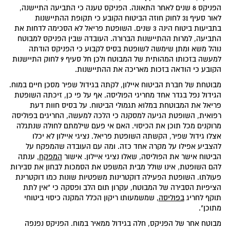
הפניקס 8 שנים לאחר התאונה. הפניקס טענה כי התביעה התיישנה,
לאור סעיף 31 לחוק חוזה הביטוח הקובע כי תקופת ההתיישנות
בתביעות ביטוח הינה 3 שנים. השופטת פריאל לא הסכימה לדחות את
התביעה, למרות ההתיישנות הברורה. העובדה שבין הפניקס למבוטח
נוהל משא ומתן שימשה לשופטת בסיס לקבוע כי הפניקס הודתה
למעשה בזכותו המהותית של המבוטח ולכן חל סעיף 9 לחוק התיישנות
הקובע כי הודאה בזכות מאריכה את ההתיישנות.
מבוטחת של חברת הביטוח איילון, לקתה בגידול שפיר מסכן חיים במוח.
הגידול נפל בגדר אחד מחריגי הפוליסה. אף על פי כן, זיכתה השופטת
פריאל את המבוטחת במלוא תגמולי הביטוח. על בסיס חוות דעת
רפואית, השופטת הגיעה למסקנה כי הלכה למעשה, החריגים בפוליסה
מרוקנים מכל תוכן את הכיסוי. האם אי פעם שילמתם לחולה שנתגלה
אצלו גידול שפיר, הקשתה השופטת פריאל. נציגי איילון לא יכלו
להצביע אפילו על מקרה אחד כזה. ומה עם העובדה שהמפקח על
הביטוח אישר את הפוליסה, שאלו נציגי איילון. אישור
המפקח,
ענתה
להם השופטת, אינו שולל מבית המשפט את הסמכות לבחון את סבירות
פעולתו. השופטת הפעילה דוקטרינות משפטיות שונות כמו דוקטרינת
הציפיות הסבירה של המבוטח, עקרון תום הלב ופסקה כי "אין לתת
תוקף לחריג
בפוליסה
, שמשמעותו ריקון הכלל המקנה כיסוי ביטוחי
מתוכן".
מבוטח אחר של הפניקס, חלה בגידול ממאיר במוח. הפניקס נפנפה