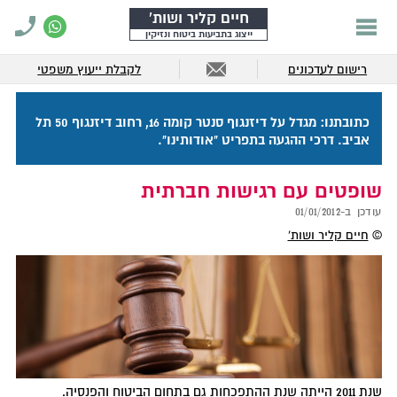
חיים קליר ושות'
ייצוג בתביעות ביטוח ונזיקין
רישום לעדכונים
לקבלת ייעוץ משפטי
כתובתנו: מגדל על דיזנגוף סנטר קומה 16, רחוב דיזנגוף 50 תל
אביב. דרכי ההגעה בתפריט "אודותינו".
שופטים עם רגישות חברתית
עודכן ב-
01/01/2012
©
חיים קליר ושות'
שנת 2011 הייתה שנת ההתפכחות גם בתחום הביטוח והפנסיה.