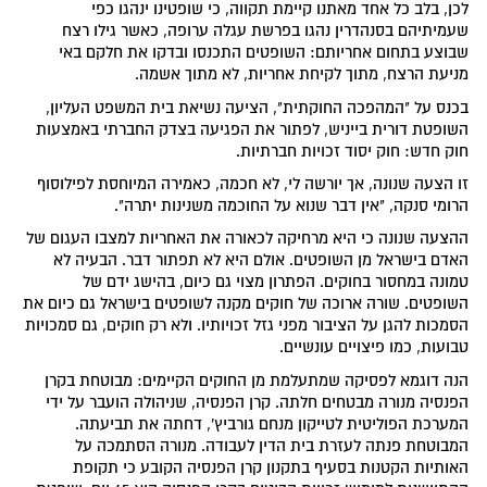
לכן, בלב כל אחד מאתנו קיימת תקווה, כי שופטינו ינהגו כפי
שעמיתיהם בסנהדרין נהגו בפרשת עגלה ערופה, כאשר גילו רצח
שבוצע בתחום אחריותם: השופטים התכנסו ובדקו את חלקם באי
מניעת הרצח, מתוך לקיחת אחריות, לא מתוך אשמה.
בכנס על "המהפכה החוקתית", הציעה נשיאת בית המשפט העליון,
השופטת דורית בייניש, לפתור את הפגיעה בצדק החברתי באמצעות
חוק חדש: חוק יסוד זכויות חברתיות.
זו הצעה שנונה, אך יורשה לי, לא חכמה, כאמירה המיוחסת לפילוסוף
הרומי סנקה, "אין דבר שנוא על החוכמה משנינות יתרה".
ההצעה שנונה כי היא מרחיקה לכאורה את האחריות למצבו העגום של
האדם בישראל מן השופטים. אולם היא לא תפתור דבר. הבעיה לא
טמונה במחסור בחוקים. הפתרון מצוי גם כיום, בהישג ידם של
השופטים. שורה ארוכה של חוקים מקנה לשופטים בישראל גם כיום את
הסמכות להגן על הציבור מפני גזל זכויותיו. ולא רק חוקים, גם סמכויות
טבועות, כמו פיצויים עונשיים.
הנה דוגמא לפסיקה שמתעלמת מן החוקים הקיימים: מבוטחת בקרן
הפנסיה מנורה מבטחים חלתה. קרן הפנסיה, שניהולה הועבר על ידי
המערכת הפוליטית לטייקון מנחם גורביץ', דחתה את תביעתה.
המבוטחת פנתה לעזרת בית הדין לעבודה. מנורה הסתמכה על
האותיות הקטנות בסעיף בתקנון קרן הפנסיה הקובע כי תקופת