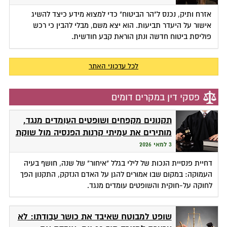
אזרח ותיק, נכנס ל"הר הביטוח" כדי למצוא מידע כיצד להשיג
אישור על היעדר תביעות. הוא יצא משם, מבלי להבין כי רכש
פוליסת ביטוח חדשה ונתן הוראת קבע חודשית.
לכל עדכוני האתר
פסקי דין במקרים דומים
תקנונים מקפחים ושופטים העומדים מנגד,
מותירים את עמיתי קרנות הפנסיה מול שוקת
שבורה
3 למאי 2026
דחיית פנסיית הנכות של לילי בגלל "איחור" של שנה, חושף בעיה
העמוקה: במקום שבו אמורים להגן על האדם הנזקק, התקנון הפך
לחוקה על-חוקית והשופטים עומדים מנגד.
שופט למבוטח שאיבד את כושר עבודתו: לא