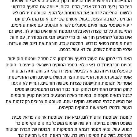
ההתיישנות למימוש זכויות הביטוח בקרן הפנסיה היא 45 יום. שופטת
בית הדין לעבודה בתל אביב, הדס יהלום, יישמה את הסעיף הדרקוני
כלשונו והחליטה לדחות את המבוטחת על הסף. השופטת יהלום לא
הבחינה, למרבה הצער, בעוול. אנשים קשי יום, אינם מתהלכים עם
ייעוץ משפטי צמוד ואינם מסוגלים לקרוא תקנונים עם מאות סעיפים.
התיישנות כל כך קצרה היא בלתי נתפסת ואיש אינו מודע לה. איש גם
אינו מסוגל להתארגן תוך 45 יום כדי להגיש תביעה מסודרת, עם חוות
דעת מומחה רפואי כנדרש. החלטה שכזו, חורצת את דינם של עשרות
אלפי מבוטחים לשבט, על לא עוול בכפם.
האם כדי לתקן את העוול בסעיף שבתקנון היה חסר לשופטת חוק יסוד
זכויות חברתיות? בוודאי שלא. בספר החוקים הישראלי קיימים די חוקים
שהפעלתם הייתה מביאה לביטול סעיף דרקוני זה. חוק חוזה הביטוח,
אוסר לקבוע תקופות התיישנות קצרות משלוש שנים. חוק ההתיישנות,
אוסר על תקופות התיישנות קצרות מששה חודשים. ועדיין לא הגענו
לחוק החוזים האחידים ולחוק יסוד כבוד האדם המסמיכים שופטים
לבטל תנאים מקפחים, במיוחד כאלה הפוגעים בזכויות קניין וחוסמים
את הגישה לבתי המשפט. חוקים ישנם. השופטים צריכים רק לזהות את
העוול ולבטלו באמצעות החוקים הקיימים.
לעומת השופטת הדס יהלום, נביא את השופטת אריקה פריאל מבית
משפט השלום בחיפה, העושה שימוש מושכל בחוקים הקיימים כדי
למנוע עוול. נביא מספר דוגמאות מפסיקותיה. מבוטח של חברת הביטוח
הפניקס, בשליטת הטייקון תשובה, עבר תאונה והגיש תביעה נגד