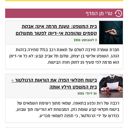
טרי מן המדף
בית המשפט: טענת מרמה אינה אבקת
קסמים שהופכת אי-דיוק לפטור מתשלום
2 לאוגוסט 2026
חברת שומרה סירבה לשלם על תאונת רכב בגלל סתירה בזהות
הנהג. השופט אלישי בן יצחק, שלום תל אביב קבע: לא כל אי-דיוק
הוא מרמה לפי סעיף 25 לחוק חוזה הביטוח.
ביטוח חקלאי הפרה את הוראות הרגולטור -
בית המשפט חילץ אותה
26 ליולי 2026
רכבה של רות נפגע בתאונה. שמאי מתוך רשימת השמאים של
ביטוח חקלאי קבע שומת נזק. המבטחת לא הודיעה תוך שבוע,
כנדרש על ידי הרגולטור, כי תפנה לשמאי מכריע.