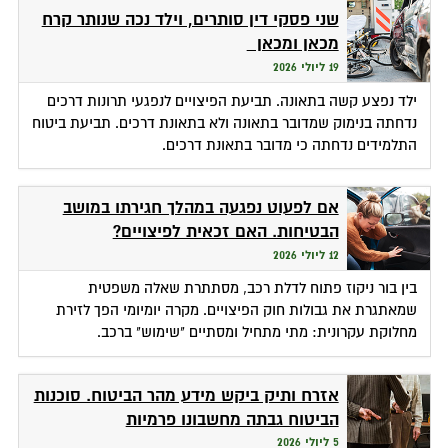
שני פסקי דין סותרים, וילד נכה שנותר קרח
מכאן ומכאן
19 ליולי 2026
ילד נפצע קשה בתאונה. תביעת הפיצויים לנפגעי תרונות דרכים
נדחתה בנימוק שמדובר בתאונה ולא בתאונת דרכים. תביעת ביטוח
התלמידים נדחתה כי מדובר בתאונת דרכים.
אם לפעוט נפגעה במהלך חגירתו במושב
הבטיחות. האם זכאית לפיצויים?
12 ליולי 2026
בין בור ניקוז פתוח לדלת רכב, מסתתרת שאלה משפטית
שמאתגרת את גבולות חוק הפיצויים. מקרה יומיומי הפך לזירת
מחלוקת עקרונית: מתי מתחיל ומסתיים "שימוש" ברכב.
אזרח ותיק ביקש מידע מהר הביטוח. סוכנות
הביטוח גבתה מחשבונו פרמיות
5 ליולי 2026