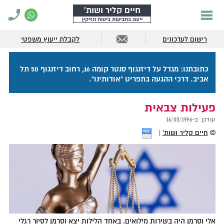
חיים קליר ושות'
ייצוג בתביעות ביטוח ונזיקין
רישום לעדכונים
לקבלת ייעוץ משפטי
כתובתנו: מגדל על דיזנגוף סנטר קומה 16, רחוב דיזנגוף 50 תל
אביב. דרכי ההגעה בתפריט "אודותינו".
פעילות צבאית
עודכן ב-
16/05/1996
©
חיים קליר ושות'
אלי וסרמן היה בשירות מילואים. באחד הלילות יצא וסרמן לסיור רגלי