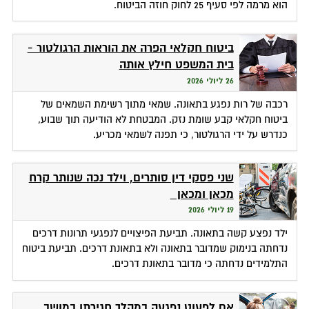
הוא מרמה לפי סעיף 25 לחוק חוזה הביטוח.
ביטוח חקלאי הפרה את הוראות הרגולטור -
בית המשפט חילץ אותה
26 ליולי 2026
רכבה של רות נפגע בתאונה. שמאי מתוך רשימת השמאים של
ביטוח חקלאי קבע שומת נזק. המבטחת לא הודיעה תוך שבוע,
כנדרש על ידי הרגולטור, כי תפנה לשמאי מכריע.
שני פסקי דין סותרים, וילד נכה שנותר קרח
מכאן ומכאן
19 ליולי 2026
ילד נפצע קשה בתאונה. תביעת הפיצויים לנפגעי תרונות דרכים
נדחתה בנימוק שמדובר בתאונה ולא בתאונת דרכים. תביעת ביטוח
התלמידים נדחתה כי מדובר בתאונת דרכים.
אם לפעוט נפגעה במהלך חגירתו במושב