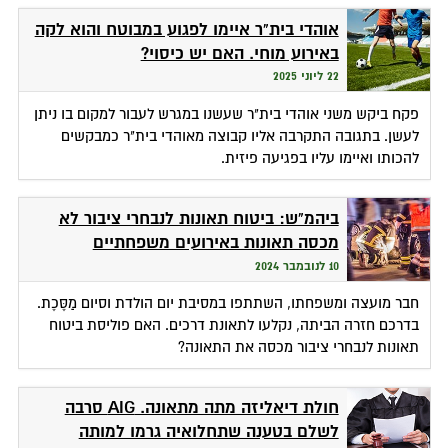
אוהדי בית"ר איימו לפגוע במבוטח והוא לקה
באירוע מוחי. האם יש כיסוי?
22 ליוני 2025
פקח ביקש משני אוהדי בית"ר שעשנו במגרש לעבור למקום בו ניתן
לעשן. בתגובה התקרבה אליו קבוצה מאוהדי בית"ר כמבקשים
להכותו ואיימו עליו בפגיעה פיזית.
ביהמ"ש: ביטוח תאונות לנבחרי ציבור לא
מכסה תאונות באירועים משפחתיים
10 לנובמבר 2024
חבר מועצה ומשפחתו, השתתפו במסיבת יום הולדת וסיום מַסֶּכֶת.
בדרכם חזרה הביתה, נקלעו לתאונת דרכים. האם פוליסת ביטוח
תאונות לנבחרי ציבור מכסה את התאונה?
חולת דיאליזה מתה מתאונה. AIG סרבה
לשלם בטענה שתחלואיה גרמו למותה