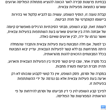
בבחינת פרשנות סבירה לאור הכוונה להוציא מתחולת הפוליסה ארועים
שארעו כתוצאה מפעילות צבאית.
קבלת טענה זו, הוסיף השופט, עשויה גם להביא קלקול ואי בהירות
ביישומו הקונקרטי של חוזה הביטוח.
לעומת זאת, קבע השופט, מבחני הסיבתיות הרגילים מאפשרים קיומה
של אבחנה חדה בין ארועים שארעו בעת השתתפות בפעילות צבאית,
ואשר נגרמו על ידה, לבין ארועים שאינם כאלה.
כך למשל, אם חלה המבוטח בעת פעילות צבאית והתברר שהמחלה
היתה מתרחשת גם ללא קשר לפעילות הצבאית, עדיין יבוא המבוטח
בכלל המבוטחים הזכאים להנות מהוראותיה.
בכל מקרה אחר, שבו קיים קשר סיבתי בין הפעילות הצבאית והארוע,
תהיה חברת הביטוח פטורה מחבות.
במקרה של וסרמן, פסק השופט, אין כל קושי לקבוע שנכותו לא רק
ארעה בעת פעילות צבאית אלא גם נגרמה על ידי ההשתתפות
בפעילות זו.
לפיכך קבע השופט לוין כי דין תביעתו של וסרמן להידחות על פי
הוראותיה המפורשות של הפוליסה.