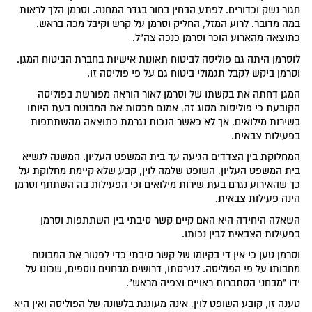
חגור נשק וכדורים. לפתע הבחין בחור בגדר המחנה. וסרמן הלך לראות
במה מדובר. לרוע המזל, החליק וסרמן על קרש וקיבל מכה בראש.
כתוצאה מהארוע הוכר וסרמן כנכה צה"ל.
לוסרמן היתה גם פוליסה לביטוח תאונות אישיות בחברת הביטוח המגן.
וסרמן ביקש לקבל תגמולי ביטוח גם על פי פוליסה זו.
המגן דחתה את בקשתו של וסרמן לאור הוראה מפורשת בפוליסה
הקובעת כי פוליסות מסוג זה, אמנם מכסות את המבוטח בעת היותו
בשירות מילואים, אך לא כאשר הנכות נגרמת כתוצאה מהשתתפות
בפעילות צבאית.
המחלוקת בין הצדדים הגיעה עד בית המשפט העליון. המשנה לנשיא
בית המשפט העליון, השופט שלמה לוין, קבע שלא קיימת מחלוקת על
כך שהאירוע נגרם בעת שירות מילואים וכי הפעילות בה השתתף וסרמן
הינה פעילות צבאית.
השאלה היחידה היא האם קיים קשר סיבתי בין השתתפות וסרמן
בפעילות הצבאית לבין נכותו.
וסרמן טען כי אין די בקיומו של קשר סיבתי כדי לפטור את המבוטח
מחבותו על פי הפוליסה. לגירסתו, דרושים מבחנים נוספים, שכונו על
ידו "מבחני הסתברות ראויים וצפיה מראש".
טענה זו, קובע השופט לוין, אינה מעוגנת בלשונה של הפוליסה ואין היא