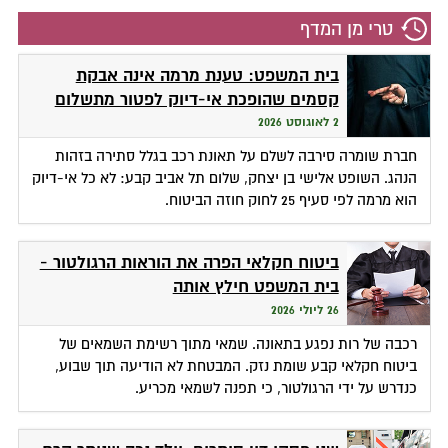
טרי מן המדף
בית המשפט: טענת מרמה אינה אבקת
קסמים שהופכת אי-דיוק לפטור מתשלום
2 לאוגוסט 2026
חברת שומרה סירבה לשלם על תאונת רכב בגלל סתירה בזהות
הנהג. השופט אלישי בן יצחק, שלום תל אביב קבע: לא כל אי-דיוק
הוא מרמה לפי סעיף 25 לחוק חוזה הביטוח.
ביטוח חקלאי הפרה את הוראות הרגולטור -
בית המשפט חילץ אותה
26 ליולי 2026
רכבה של רות נפגע בתאונה. שמאי מתוך רשימת השמאים של
ביטוח חקלאי קבע שומת נזק. המבטחת לא הודיעה תוך שבוע,
כנדרש על ידי הרגולטור, כי תפנה לשמאי מכריע.