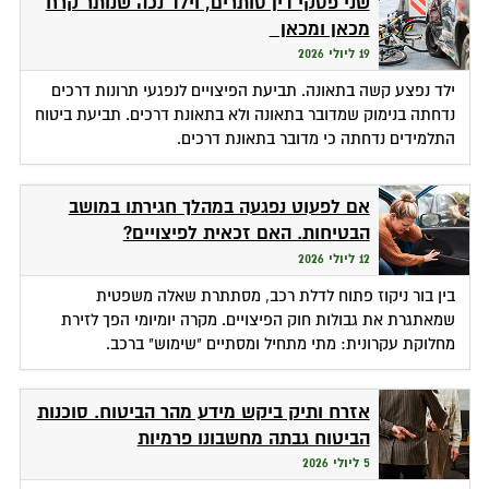
שני פסקי דין סותרים, וילד נכה שנותר קרח
מכאן ומכאן
19 ליולי 2026
ילד נפצע קשה בתאונה. תביעת הפיצויים לנפגעי תרונות דרכים
נדחתה בנימוק שמדובר בתאונה ולא בתאונת דרכים. תביעת ביטוח
התלמידים נדחתה כי מדובר בתאונת דרכים.
אם לפעוט נפגעה במהלך חגירתו במושב
הבטיחות. האם זכאית לפיצויים?
12 ליולי 2026
בין בור ניקוז פתוח לדלת רכב, מסתתרת שאלה משפטית
שמאתגרת את גבולות חוק הפיצויים. מקרה יומיומי הפך לזירת
מחלוקת עקרונית: מתי מתחיל ומסתיים "שימוש" ברכב.
אזרח ותיק ביקש מידע מהר הביטוח. סוכנות
הביטוח גבתה מחשבונו פרמיות
5 ליולי 2026