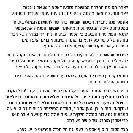
לאחר תקופת החלמה ממושכת נקבעו לאספיר 30 אחוזי נכות
לצמיתות, כתוצאה מהגבלה בינונית בתנועות עמוד השדרה המותני.
אספיר פנה לחברת הביטוח שמשון בדרישה לתשלום תגמולי ביטוח
במסגרת פוליסה המכסה נכות מתאונה. שמשון הפנתה את אספיר
לתנאי הפוליסה הקובעים כי הכסוי הביטוחי ניתן רק במקרה של אבדן
מוחלט של כושר פעולת איבר מתוך רשימת איברים המפורטים
בפוליסה, או במקרה של קטיעת איבר כזה מהגוף.
לגירסת שמשון הגבלה חלקית של כושר פעולת איבר, אינה מקנה זכות
לתגמולי ביטוח. כך לדוגמא קטיעת רגל מקנה תגמולי ביטוח על בסיס
40% נכות אך הגבלת כושר הפעולה של הרגל אינה מקנה כל פיצוי.
המחלוקת בין הצדדים הועברה להכרעת השופטת זהבה אגי בבית
משפט השלום בבת ים.
"בכל מקרה
בבית המשפט הסתמך אספיר על סעיף בפוליסה הקובע כי
של נכות חלקית ותמידית של איברים שלא פורטו במפורש בפוליסה
- ישולם שיעור מתואם של סכום הביטוח המלא לפי שיעור הנכות
שנקבע"
. הנה כי כן, טען אספיר, סובלת הפוליסה פרשנות לפיה יפוצה
המבוטח גם עבור הגבלה חלקית שאינה עולה כדי קטיעת איברים או
כדי אובדן מוחלט של כושר פעולתם.
מכל מקום, הוסיף אספיר, לענין זה חל הכלל הפרשני כי יש לפרש