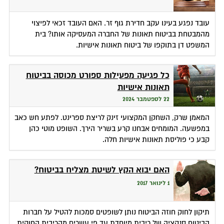
עובד נפגע בעינו עקב חדירת גוף זר. האם העובד זכאי לפיצוי
מהמבטחת בביטוח תאונות של החברה המעסיקה אותו? בית
המשפט דן בתוקפו של ביטוח תאונות אישיות.
כל פגיעה מפעילות ספורט מכוסה בביטוח
תאונות אישיות
22 לספטמבר 2024
המאמן שרק, השחקן המקצועי זינק לריצת ספרינט. לפתע חש כאב
במפשעה. המומחים אבחנו קרע בשריר הירך. השופט מוטי כהן
קבע כי פוליסת תאונות אישיות חלה.
האם יבוא הקץ לשיטת מצליח בביטוח?
1 לינואר 2017
תיקון לחוק חוזה הביטוח נותן לשופטים סמכות להטיל על חברות
הביטוח סנקציה של ריבית מיוחדת עד פי עשרים מהריבית החוקית