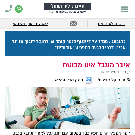
חיים קליר ושות'
ייצוג בתביעות ביטוח ונזיקין
רישום לעדכונים
לקבלת ייעוץ משפטי
כתובתנו: מגדל על דיזנגוף סנטר קומה 16, רחוב דיזנגוף 50 תל
אביב. דרכי ההגעה בתפריט "אודותינו".
איבר מוגבל אינו מבוטח
עודכן ב-
02/02/1998
©
חיים קליר ושות'
פסק הדין המלא
יוסף אספיר הרים חפץ כבד במקום עבודתו, נפל לאחור ונחבל בגבו.