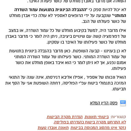
השאלה אם מדובר באובדן מוחלט של כושר פעולת האיבר.
"ההגבלה הבינונית בתנועות עמוד השדרה
לא יכול להיות ספק כי
המותני"
שנקבעה על ידי הרופאים לאספיר לא עולה כדי אבדן מוחלט
של כושר פעולתו של הגב.
אילו מדובר היה, למשל בקיבוע מוחלט של כל עמוד השדרה, או במצב
של דפורמציה קשה עם שינויים ביציבה, ניתן היה לומר כי מדובר באבדן
מוחלט של כושר פעילותו של האיבר בו עסקינן.
לא כן בעניננו - קבעה השופטת. כאן מדובר בהגבלה בינונית בתנועות
של עמוד השדרה המותני. כושר פעילותו של עמוד השדרה המותני
אמנם נפגע, אך לא ניתן לומר כי הוא איבד באופן מוחלט את כושר
פעילותו.
הואיל ונכותו של אספיר , אפילו אליבא דגירסתו, אינה עונה על התנאי
המזכה בתגמולי ביטוח עפ"י הפוליסה, דחתה השופטת אגי על הסף את
תביעתו.
פסק הדין המלא
קטגוריות:
ביטוחי תאונות
,
הגדרת מקרה הביטוח
,
לא התרחש מקרה ביטוח כהגדרתו בפוליסה
,
נזקך אינו מהסוג המכוסה בביטוח
,
תאונה אובדן טעות