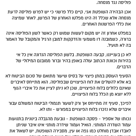
פוליסה נגד מנסחה.
אכן הבהירה השופטת אגי, קיים כלל פרשני כי יש לפרש פוליסה לרעת
מנסחה אלא שכלל זה הינו מפלטו האחרון של הפרשן, לאחר שמיצה
את כללי הפרשנות האחרים.
במפלט אחרון זה יש מקום לעשות שמוש רק כאשר לשון הפוליסה אינה
ברורה, כשמובנה דו משמעי והזדקקות למובן הרגיל והמקובל של האמור
בה לא תועיל.
לא כן בענייננו, קבעה השופטת. בלשון הפוליסה הנדונה אין כל אי
בהירות וכוונת הכתוב עולה באופן בהיר וברור ממובנם המילולי של
הדברים.
הסעיף העוסק במתן פיצוי על בסיס שיעור מתואם של סכום הביטוח לא
בא אלא להשלים את לוח הפיצויים שבפוליסה. הוא מתייחס לאיברים
שאינם כלולים בלוח הפיצויים, שכן לא ניתן לציין את כל איברי הגוף
ללא יוצא מן הכלל בלוח הפיצויים.
לפיכך, סעיף זה מתייחס אך ורק לשעור תגמולי הביטוח המשולם עבור
איברים שלא נזכרו בלוח הפיצויים במפורש - ותו לא.
נכותו של אספיר - פסקה השופטת - נובעת מהגבלה בינונית בתנועות
עמוד השדרה המותני. הואיל ועמוד שידרה מותני אינו איבר שניתן
לאבדו אבדן מוחלט כמו גפה או עין, מסבירה השופטת, יש לשאול את