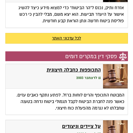
אזרח ותיק, נכנס ל"הר הביטוח" כדי למצוא מידע כיצד להשיג
אישור על היעדר תביעות. הוא יצא משם, מבלי להבין כי רכש
פוליסת ביטוח חדשה ונתן הוראת קבע חודשית.
לכל עדכוני האתר
פסקי דין במקרים דומים
התכופפות כחבלה חיצונית
11 לדצמבר 2003
המבוטח התכופף והרים לוחות ברזל. לפתע נתקף כאבים עזים.
כאשר פנה לחברת הביטוח לקבל תגמולי ביטוח נדחה בטענה
שחבלתו לא נגרמה מהפעלת כוח חיצוני.
על ציידים וניצודים