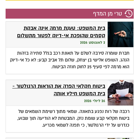
טרי מן המדף
בית המשפט: טענת מרמה אינה אבקת
קסמים שהופכת אי-דיוק לפטור מתשלום
2 לאוגוסט 2026
חברת שומרה סירבה לשלם על תאונת רכב בגלל סתירה בזהות
הנהג. השופט אלישי בן יצחק, שלום תל אביב קבע: לא כל אי-דיוק
הוא מרמה לפי סעיף 25 לחוק חוזה הביטוח.
ביטוח חקלאי הפרה את הוראות הרגולטור -
בית המשפט חילץ אותה
26 ליולי 2026
רכבה של רות נפגע בתאונה. שמאי מתוך רשימת השמאים של
ביטוח חקלאי קבע שומת נזק. המבטחת לא הודיעה תוך שבוע,
כנדרש על ידי הרגולטור, כי תפנה לשמאי מכריע.