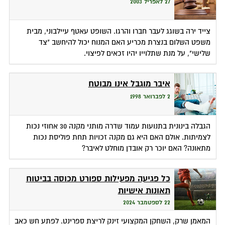
27 לאפריל 2003
צייד ירה בשוגג לעבר חברו והרגו. השופט עאטף עיילבוני, מבית
משפט השלום בנצרת מכריע האם המנוח יכול להיחשב "צד
שלישי", על מנת שתלוייו יהיו זכאים לפיצוי.
איבר מוגבל אינו מבוטח
2 לפברואר 1998
הגבלה בינונית בתנועות עמוד שדרה מותני מקנה 30 אחוזי נכות
לצמיתות. אולם האם היא גם מקנה זכויות תחת פוליסת נכות
מתאונה? האם יוכר רק אובדן מוחלט לאיבר?
כל פגיעה מפעילות ספורט מכוסה בביטוח
תאונות אישיות
22 לספטמבר 2024
המאמן שרק, השחקן המקצועי זינק לריצת ספרינט. לפתע חש כאב