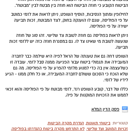
הביטוח הקובע כי חוזה הביטוח הוא חוזה בין מבטח לבין "מבוטח".
לחילופין ומתוך הנסיבות, הוסיף השופט, ניתן לראות את לזמי כמוטב
על פי הפוליסה, שגם לו הוענקה בחוק, לצד המבוטח, זכות תביעה
ישירה על פי הפוליסה.
ניתן לראות בפוליסה גם חוזה לטובת צד שלישי. זהו סוג של חוזה
שנעשה לטובת מי שאינו צד לו. גם במסגרת חוזה כזה יש ללזמי זכות
תביעה.
השופט דחה גם את טענתה של הראל לפיה היא שילמה כבר לחברה
המעבידה את תגמולי ביטוח עבור הפגיעה ממנה סבל לזמי. עובדה זו
כשלעצמה אין בה כדי למנוע מלזמי להפרע על פי הפוליסה. מה גם
שלא הוכח כי הסכום ששולם לחברה המעבידה, או כל חלק ממנו - הגיע
לידיו של לזמי.
כללו של דבר, קובע השופט רנד, לזמי מבוטח על פי הפוליסה והוא זכאי
לממש את הזכויות המוקנות על פיה.
פסק הדין המלא
קטגוריות:
ביטוחי תאונות
,
הגדרת מקרה הביטוח
,
זכויות המוטב וצד שלישי
,
לא התרחש מקרה ביטוח כהגדרתו בפוליסה
,