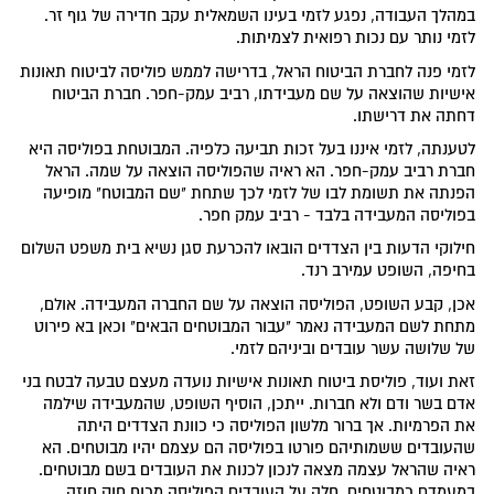
במהלך העבודה, נפגע לזמי בעינו השמאלית עקב חדירה של גוף זר.
לזמי נותר עם נכות רפואית לצמיתות.
לזמי פנה לחברת הביטוח הראל, בדרישה לממש פוליסה לביטוח תאונות
אישיות שהוצאה על שם מעבידתו, רביב עמק-חפר. חברת הביטוח
דחתה את דרישתו.
לטענתה, לזמי איננו בעל זכות תביעה כלפיה. המבוטחת בפוליסה היא
חברת רביב עמק-חפר. הא ראיה שהפוליסה הוצאה על שמה. הראל
הפנתה את תשומת לבו של לזמי לכך שתחת "שם המבוטח" מופיעה
בפוליסה המעבידה בלבד - רביב עמק חפר.
חילוקי הדעות בין הצדדים הובאו להכרעת סגן נשיא בית משפט השלום
בחיפה, השופט עמירב רנד.
אכן, קבע השופט, הפוליסה הוצאה על שם החברה המעבידה. אולם,
מתחת לשם המעבידה נאמר "עבור המבוטחים הבאים" וכאן בא פירוט
של שלושה עשר עובדים וביניהם לזמי.
זאת ועוד, פוליסת ביטוח תאונות אישיות נועדה מעצם טבעה לבטח בני
אדם בשר ודם ולא חברות. ייתכן, הוסיף השופט, שהמעבידה שילמה
את הפרמיות. אך ברור מלשון הפוליסה כי כוונת הצדדים היתה
שהעובדים ששמותיהם פורטו בפוליסה הם עצמם יהיו מבוטחים. הא
ראיה שהראל עצמה מצאה לנכון לכנות את העובדים בשם מבוטחים.
במעמדם כמבוטחים, חלה על העובדים הפוליסה מכוח חוק חוזה