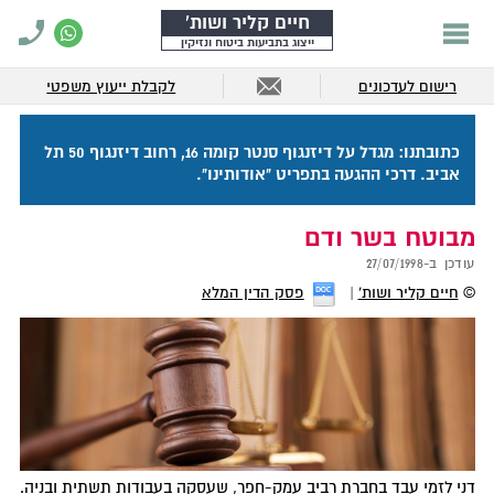
חיים קליר ושות'
ייצוג בתביעות ביטוח ונזיקין
רישום לעדכונים
לקבלת ייעוץ משפטי
כתובתנו: מגדל על דיזנגוף סנטר קומה 16, רחוב דיזנגוף 50 תל
אביב. דרכי ההגעה בתפריט "אודותינו".
מבוטח בשר ודם
עודכן ב-
27/07/1998
©
חיים קליר ושות'
פסק הדין המלא
דני לזמי עבד בחברת רביב עמק-חפר, שעסקה בעבודות תשתית ובניה.