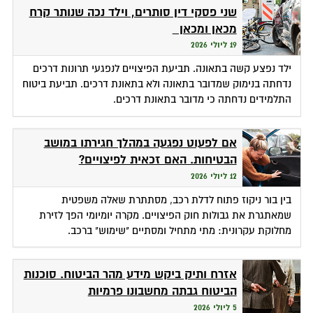
שני פסקי דין סותרים, וילד נכה שנותר קרח
מכאן ומכאן
19 ליולי 2026
ילד נפצע קשה בתאונה. תביעת הפיצויים לנפגעי תרונות דרכים
נדחתה בנימוק שמדובר בתאונה ולא בתאונת דרכים. תביעת ביטוח
התלמידים נדחתה כי מדובר בתאונת דרכים.
אם לפעוט נפגעה במהלך חגירתו במושב
הבטיחות. האם זכאית לפיצויים?
12 ליולי 2026
בין בור ניקוז פתוח לדלת רכב, מסתתרת שאלה משפטית
שמאתגרת את גבולות חוק הפיצויים. מקרה יומיומי הפך לזירת
מחלוקת עקרונית: מתי מתחיל ומסתיים "שימוש" ברכב.
אזרח ותיק ביקש מידע מהר הביטוח. סוכנות
הביטוח גבתה מחשבונו פרמיות
5 ליולי 2026