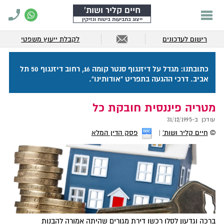
חיים קליר ושות'
ייצוג בתביעות ביטוח ונזיקין
רישום לעדכונים
לקבלת ייעוץ משפטי
כתובתנו: מגדל על דיזנגוף סנטר קומה 16, רחוב דיזנגוף 50 תל
אביב. דרכי ההגעה בתפריט "אודותינו".
מטריה פיננסית חובקת כל
עודכן ב-
31/12/1995
©
חיים קליר ושות'
פסק הדין המלא
ברכה וגדעון לסלו רכשו דירת מגורים שהיתה אמורה להבנות