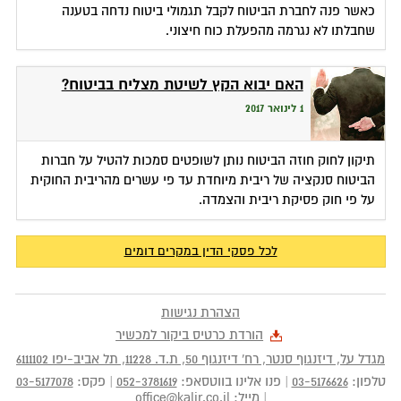
כאשר פנה לחברת הביטוח לקבל תגמולי ביטוח נדחה בטענה
שחבלתו לא נגרמה מהפעלת כוח חיצוני.
האם יבוא הקץ לשיטת מצליח בביטוח?
1 לינואר 2017
תיקון לחוק חוזה הביטוח נותן לשופטים סמכות להטיל על חברות
הביטוח סנקציה של ריבית מיוחדת עד פי עשרים מהריבית החוקית
על פי חוק פסיקת ריבית והצמדה.
לכל פסקי הדין במקרים דומים
הצהרת נגישות
הורדת כרטיס ביקור למכשיר
מגדל על, דיזנגוף סנטר, רח' דיזנגוף 50
, ת.ד.
11228
,
תל אביב-יפו
6111102
טלפון:
03-5176626
|
פנו אלינו בווטסאפ:
052-3781619
|
פקס:
03-5177078
|
מייל:
office@kalir.co.il