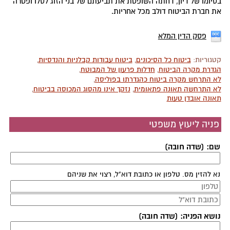
בסיומו של דיון, דחתה השופטת את תביעתם של בני הזוג לסלו ופטרה
את חברת הביטוח דולב מכל אחריות.
פסק הדין המלא
קטגוריות:
ביטוח כל הסיכונים
,
ביטוח עבודות קבלניות והנדסיות
,
הגדרת מקרה הביטוח
,
חדלות פרעון של המבוטח
,
לא התרחש מקרה ביטוח כהגדרתו בפוליסה
,
לא התרחשה תאונה פתאומית
,
נזקך אינו מהסוג המכוסה בביטוח
,
תאונה אובדן טעות
פניה ליעוץ משפטי
שם: (שדה חובה)
נא להזין מס. טלפון או כתובת דוא"ל, רצוי את שניהם
נושא הפניה: (שדה חובה)