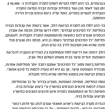
בגבעתיים. בני הזוג לסלו הקדימו לשלם לחברה הקבלנית כ- 90,000 $.
זמן קצר לאחר מכן ועוד בתחילת עבודות הבניה נקלעה החברה
הקבלנית לקשיים כספיים, הוטל עליה כינוס נכסים ובניית הדירה
הופסקה.
בני הזוג לסלו פנו לחברת הביטוח דולב, אשר ביטחה את עבודות הבניה
בפוליסת "כל הסיכונים קבלנים". לסלו דרשו שדולב תכסה את אובדן
הכספים שנגרם להם כתוצאה מהתמוטטות החברה הקבלנית. לטענתם,
פוליסת "כל הסיכונים קבלנים" כשמה כן היא, מכסה נזק שנגרם מכל
סיבה שהיא ואין חשיבות לדרך בה נגרם הנזק.
דולב דחתה את דרישת לסלו והמחלוקת בין הצדדים הועברה להכרעת
השופטת יהודית שיצר בבית משפט השלום בתל-אביב.
פוליסת ביטוח מסוג "כל הסיכונים" אומנם רחבה יותר מפוליסות אחרות,
מבהירה השופטת שיצר, אך גם היא לא נועדה לכסות כל סיכון אפשרי.
בעולם הביטוח אין בנמצא פוליסה שהיא בלתי מוגבלת.
נוסח הפוליסה, מוסיפה השופטת, מצביע בבירור על כך שהפוליסה
נועדה לכסות סיכונים הנגרמים במישרין ע"י ביצוע עבודות בניה.
פשיטת רגל או התמוטטות כספית אינם סיכונים הנובעים במישרין
מביצוע עבודות בניה.
הגדרת מקרה הביטוח כ"ארוע תאונתי שגרם לנזק גוף ולנזק רכוש"
מצביעה גם היא - לדעת השופטת - על כך שהכיסוי הביטוחי נועד