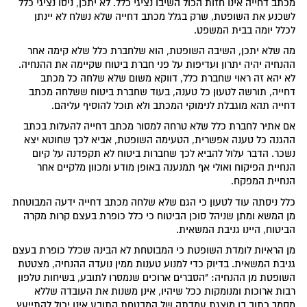
מכתב דחייה אינו חזות הכול השיבו נציגי כלל. לא יתכן, ניסו נציגי כלל
לשכנע את השופטת, שרק בגלל מכתב דחייה שלא נשלח לא יינתן
לכלל יומה בבית המשפט.
מה שלא יתכן, השיבה השופטת, הוא שלחברת כלל שלא קימה אחר
ההנחיה יהיה יתרון ועדיפות על פני חברת ביטוח שקיימה את ההנחיה.
לא יהא זה ראוי שחברת כלל, דווקא משום שלא שלחה כל מכתב
דחייה, תורשה לטעון כל טענה, בעוד שחברת ביטוח ששלחה מכתב
דחייה תהא מוגבלת לנימוקי המכתב ולא תוכל להוסיף עליהם.
אם אתיר לחברת כלל שלא טרחה למסור מכתב דחייה להעלות בכתב
ההגנה כל טענה אפשרית, הטעימה השופטת, אביא לכך שחוטא יצא
נשכר. הדבר עלול להביא לכך שחברות ביטוח לא תקפדנה על קיום
הנחיית הפיקוח ואולי אף תמנענה באופן מודע ומכוון מלקיים אחר
הנחיית המפקח.
כלל ניסתה עוד לטעון כי הגם שלא שלחה מכתב דחייה ידעה המבוטחת
מן המשא ומתן שניהל סוכן הביטוח כי כלל כופרת בעצם קרות מקרה
הביטוח, היינו גניבת המשאית.
מן הראיות לומדת השופטת כי המבוטחת לא הבינה שכלל כופרת בעצם
גניבת המשאית. בדיוק כדי למנוע טענות ממין נועדה ההנחיה, מצטטת
השופטת מן ההנחיה: "הסברים ארוכים שנמסרו לתובע, בשיחות טלפון
רבות ארוכות ומנומקות ככל שיהיו, אינן משנות את העובדה שללא
מסמך כתוב בו מוצגת עמדתה של המבטחת התובע אינו יכול להתייעץ