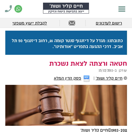
חיים קליר ושות'
ייצוג בתביעות ביטוח ונזיקין
רישום לעדכונים
לקבלת ייעוץ משפטי
כתובתנו: מגדל על דיזנגוף סנטר קומה 16, רחוב דיזנגוף 50 תל
אביב. דרכי ההגעה בתפריט "אודותינו".
חטאה ורצתה לצאת נשכרת
עודכן ב-
15/12/2011
©
חיים קליר ושות'
פסק הדין המלא
1983-2011©חיים קליר ושות'