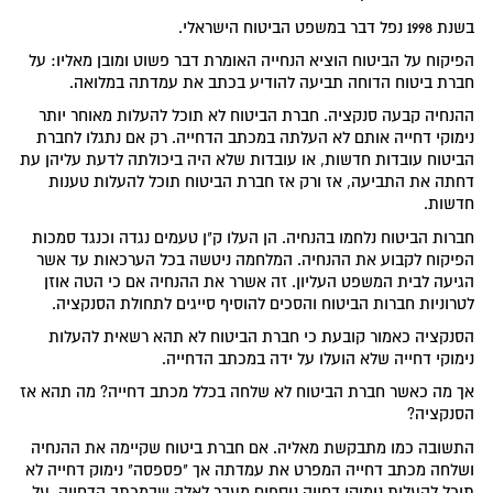
בשנת 1998 נפל דבר במשפט הביטוח הישראלי.
הפיקוח על הביטוח הוציא הנחייה האומרת דבר פשוט ומובן מאליו: על
חברת ביטוח הדוחה תביעה להודיע בכתב את עמדתה במלואה.
ההנחיה קבעה סנקציה. חברת הביטוח לא תוכל להעלות מאוחר יותר
נימוקי דחייה אותם לא העלתה במכתב הדחייה. רק אם נתגלו לחברת
הביטוח עובדות חדשות, או עובדות שלא היה ביכולתה לדעת עליהן עת
דחתה את התביעה, אז ורק אז חברת הביטוח תוכל להעלות טענות
חדשות.
חברות הביטוח נלחמו בהנחיה. הן העלו ק"ן טעמים נגדה וכנגד סמכות
הפיקוח לקבוע את ההנחיה. המלחמה ניטשה בכל הערכאות עד אשר
הגיעה לבית המשפט העליון. זה אשרר את ההנחיה אם כי הטה אוזן
לטרוניות חברות הביטוח והסכים להוסיף סייגים לתחולת הסנקציה.
הסנקציה כאמור קובעת כי חברת הביטוח לא תהא רשאית להעלות
נימוקי דחייה שלא הועלו על ידה במכתב הדחייה.
אך מה כאשר חברת הביטוח לא שלחה בכלל מכתב דחייה? מה תהא אז
הסנקציה?
התשובה כמו מתבקשת מאליה. אם חברת ביטוח שקיימה את ההנחיה
ושלחה מכתב דחייה המפרט את עמדתה אך "פספסה" נימוק דחייה לא
תוכל להעלות נימוקי דחייה נוספים מעבר לאלה שבמכתב הדחייה, על