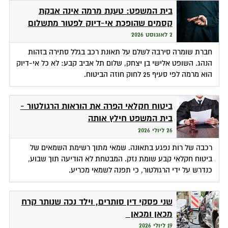
בית המשפט: טענת מרמה אינה אבקת
קסמים שהופכת אי-דיוק לפטור מתשלום
2 לאוגוסט 2026
חברת שומרה סירבה לשלם על תאונת רכב בגלל סתירה בזהות
הנהג. השופט אלישי בן יצחק, שלום תל אביב קבע: לא כל אי-דיוק
הוא מרמה לפי סעיף 25 לחוק חוזה הביטוח.
ביטוח חקלאי הפרה את הוראות הרגולטור -
בית המשפט חילץ אותה
26 ליולי 2026
רכבה של רות נפגע בתאונה. שמאי מתוך רשימת השמאים של
ביטוח חקלאי קבע שומת נזק. המבטחת לא הודיעה תוך שבוע,
כנדרש על ידי הרגולטור, כי תפנה לשמאי מכריע.
שני פסקי דין סותרים, וילד נכה שנותר קרח
מכאן ומכאן
19 ליולי 2026