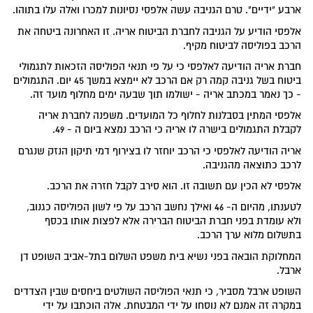
ארבע "ידיים". טרם הגניבה עשה אלפסי נסיונות למכרו ואלה עלו בתוהו.
אלפסי הודיע על הגניבה לחברת הביטוח אריה. זו האחרונה ביטחה את
הרכב בפוליסה לביטוח מקיף.
חברת אריה הודיעה לאלפסי כי על פי תנאי הפוליסה הזכאות לתגמולי
ביטוח בשל גניבה קמה רק אם הרכב לא יימצא במשך 45 יום. התגמולים
- כך נאמר במכתב אריה - ישולמו תוך שבעה ימים מחלוף מועד זה.
אלפסי המתין בסבלנות לחלוף כל המועדים. משפנה לחברת אריה
לקבלת התגמולים בישרה לו אריה כי הרכב נמצא ביום ה - 49.
אריה הודיעה לאלפסי כי הרכב יוחזר לו בצירוף דמי תיקון הנזק שנגרם
לרכב כתוצאה מהגניבה.
אלפסי לא הכין עם תשובה זו. הוא סירב לקבל חזרה את הרכב.
לטענתו, מהיום ה- 46 ואילך נחשב הרכב על פי לשון הפוליסה כגנוב,
ולא עומדת בפני חברת הביטוח הברירה אלא לפצות אותו בכסף
בתשלום מלוא ערך הרכב.
המחלוקת הובאה בפני נשיא בית משפט השלום בתל-אביב השופט דן
ארבל.
השופט ארבל מסביר, כי תנאי הפוליסה השולטים ביחסים שבין הצדדים
במקרה זה אמנם לא נוסחו על ידי המבטחת. אלה הוכתבו על ידי