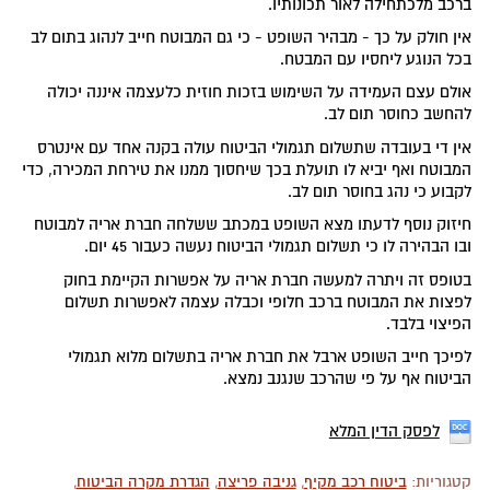
ברכב מלכתחילה לאור תכונותיו.
אין חולק על כך - מבהיר השופט - כי גם המבוטח חייב לנהוג בתום לב
בכל הנוגע ליחסיו עם המבטח.
אולם עצם העמידה על השימוש בזכות חוזית כלעצמה איננה יכולה
להחשב כחוסר תום לב.
אין די בעובדה שתשלום תגמולי הביטוח עולה בקנה אחד עם אינטרס
המבוטח ואף יביא לו תועלת בכך שיחסוך ממנו את טירחת המכירה, כדי
לקבוע כי נהג בחוסר תום לב.
חיזוק נוסף לדעתו מצא השופט במכתב ששלחה חברת אריה למבוטח
ובו הבהירה לו כי תשלום תגמולי הביטוח נעשה כעבור 45 יום.
בטופס זה ויתרה למעשה חברת אריה על אפשרות הקיימת בחוק
לפצות את המבוטח ברכב חלופי וכבלה עצמה לאפשרות תשלום
הפיצוי בלבד.
לפיכך חייב השופט ארבל את חברת אריה בתשלום מלוא תגמולי
הביטוח אף על פי שהרכב שנגנב נמצא.
לפסק הדין המלא
קטגוריות:
ביטוח רכב מקיף
,
גניבה פריצה
,
הגדרת מקרה הביטוח
,