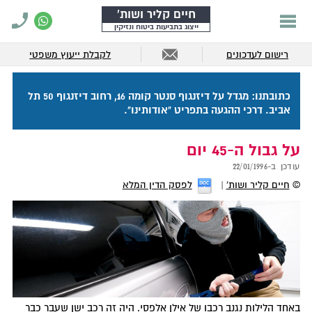
חיים קליר ושות'
ייצוג בתביעות ביטוח ונזיקין
רישום לעדכונים
לקבלת ייעוץ משפטי
כתובתנו: מגדל על דיזנגוף סנטר קומה 16, רחוב דיזנגוף 50 תל
אביב. דרכי ההגעה בתפריט "אודותינו".
על גבול ה-45 יום
עודכן ב-
22/01/1996
©
חיים קליר ושות'
לפסק הדין המלא
באחד הלילות נגנב רכבו של אילן אלפסי. היה זה רכב ישן שעבר כבר