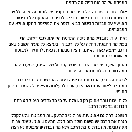
המפקח על הביטוח בפוליסה תקנית.
אולם, גם בפרשנותה של הפוליסה התקנית יש לנקוט על פי הכלל של
פרשנות כנגד חברת הביטוח. הרי יש להניח כי המפקח על הביטוח
התייעץ עם חברות הביטוח בבואו לנסח את הפוליסה התקנית ולא עם
המבוטחים.
זאת ועוד: להבדיל מהפוליסה התקנית הקיימת לגבי דירות, הרי
בפוליסה התקנית החלה על כלי רכב אין בנמצא כל סעיף הקובע שאם
הרכב יימצא לאחר 45 יום, תהא המבטחת זכאית להחזירו למבוטח
ולהשתחרר מחבותה.
נהפוך הוא, בפוליסת הרכב בפורש קו גבול של 45 יום, שמעבר להם
קמה חובת תשלום תגמולי הביטוח.
לגרסת השופט, המבטחת גם אינה ניזוקה מפרשנות זו. הרי הרכב
המתגלה לאחר אותם 45 היום, עובר לבעלותה והיא יכולה למכרו בשוק
החופשי.
כל הוויכוח נותר אם כן רק בשאלה על מי מהצדדים תיפול הטירחה
הכרוכה במכירת הרכב.
השופט דחה גם את טענת אריה כי בהתעקשות המבוטח שלא לקבל
חזרה את הרכב יש משום חוסר תום הלב. התעקשות זו, טענה אריה,
אינה נובעת מעובדת גניבת הרכב אלא מהעובדה שהמבוטח לא רצה