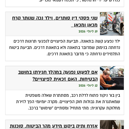
שני פסקי דין סותרים, וילד נכה שנותר קרח
מכאן ומכאן
19 ליולי 2026
ילד נפצע קשה בתאונה. תביעת הפיצויים לנפגעי תרונות דרכים
נדחתה בנימוק שמדובר בתאונה ולא בתאונת דרכים. תביעת ביטוח
התלמידים נדחתה כי מדובר בתאונת דרכים.
אם לפעוט נפגעה במהלך חגירתו במושב
הבטיחות. האם זכאית לפיצויים?
12 ליולי 2026
בין בור ניקוז פתוח לדלת רכב, מסתתרת שאלה משפטית
שמאתגרת את גבולות חוק הפיצויים. מקרה יומיומי הפך לזירת
מחלוקת עקרונית: מתי מתחיל ומסתיים "שימוש" ברכב.
אזרח ותיק ביקש מידע מהר הביטוח. סוכנות