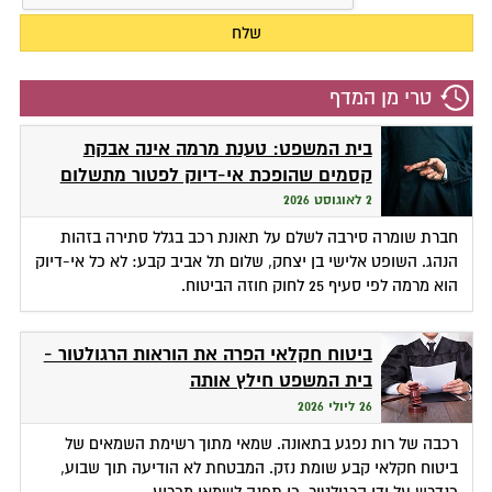
טרי מן המדף
בית המשפט: טענת מרמה אינה אבקת
קסמים שהופכת אי-דיוק לפטור מתשלום
2 לאוגוסט 2026
חברת שומרה סירבה לשלם על תאונת רכב בגלל סתירה בזהות
הנהג. השופט אלישי בן יצחק, שלום תל אביב קבע: לא כל אי-דיוק
הוא מרמה לפי סעיף 25 לחוק חוזה הביטוח.
ביטוח חקלאי הפרה את הוראות הרגולטור -
בית המשפט חילץ אותה
26 ליולי 2026
רכבה של רות נפגע בתאונה. שמאי מתוך רשימת השמאים של
ביטוח חקלאי קבע שומת נזק. המבטחת לא הודיעה תוך שבוע,
כנדרש על ידי הרגולטור, כי תפנה לשמאי מכריע.