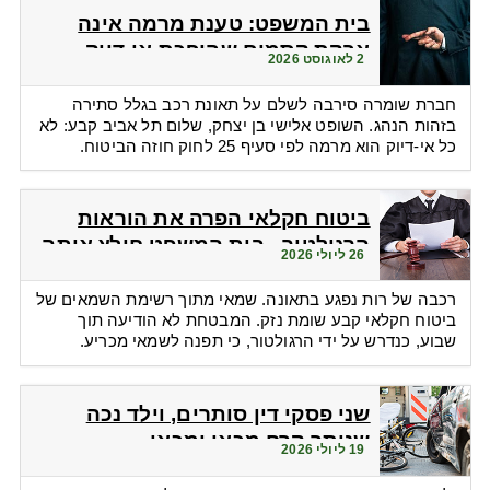
בית המשפט: טענת מרמה אינה
אבקת קסמים שהופכת אי-דיוק
2 לאוגוסט 2026
לפטור מתשלום
חברת שומרה סירבה לשלם על תאונת רכב בגלל סתירה
בזהות הנהג. השופט אלישי בן יצחק, שלום תל אביב קבע: לא
כל אי-דיוק הוא מרמה לפי סעיף 25 לחוק חוזה הביטוח.
ביטוח חקלאי הפרה את הוראות
הרגולטור - בית המשפט חילץ אותה
26 ליולי 2026
רכבה של רות נפגע בתאונה. שמאי מתוך רשימת השמאים של
ביטוח חקלאי קבע שומת נזק. המבטחת לא הודיעה תוך
שבוע, כנדרש על ידי הרגולטור, כי תפנה לשמאי מכריע.
שני פסקי דין סותרים, וילד נכה
שנותר קרח מכאן ומכאן
19 ליולי 2026