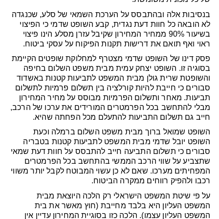
בנסיבות אלה ובהתבסס על הערכת השמאי של סלע, שכנגדה
לא הובאה כל חוות דעת נגדית, קבע השופט שדמי כי הפיצוי
בשיעור 90% ממחיר המחירון שקיבל עזרן מסלע הינו פיצוי
ראוי ואף תואם את דרישות תקנות הפיקוח על עסקי ביטוח.
פסק דינו של השופט שדמי מצטרף למחלוקת שופטים הקיימת
בסוגיה זו. השופט יצחק עמית מבית משפט השלום בחיפה
והשופטת שרית גולן מבית המשפט לתביעות קטנות באשדוד
סבורים כי חייבת להיות קורלציה בין תשלום פרמיות לתשלום
תביעות. מאחר ותשלום הפרמיות מבוסס על מחיר המחירון
מבלי להתחשב בכל הפרמטרים המורידים את ערכו של הרכב,
חייב גם תשלום התביעות להתעלם מכל הפחתה שהיא.
השופט שמואל ברוך מבית משפט השלום ברמלה וכעת
השופט יובל שדמי מבית המשפט לתביעות קטנות בטבריה
סבורים כי תשלום התביעה חייב להתבסס על חוות דעת שמאי
שתצביע על שווי הרכב הממשי בהתחשב בכל הפרמטרים
המפחיתים מערכו. שאם לא כן עשוי המבוטח לקבל יותר משווי
רכבו ולהפיק רווחים ממקרה הביטוח.
על פי שיטת המשפט הישראלי רק הלכה היוצאת מבית
המשפט העליון היא בלבד מחייבת (חוץ מאשר את בית
המשפט העליון עצמו). הלכה כזו בסוגיית המחירון עדיין אין