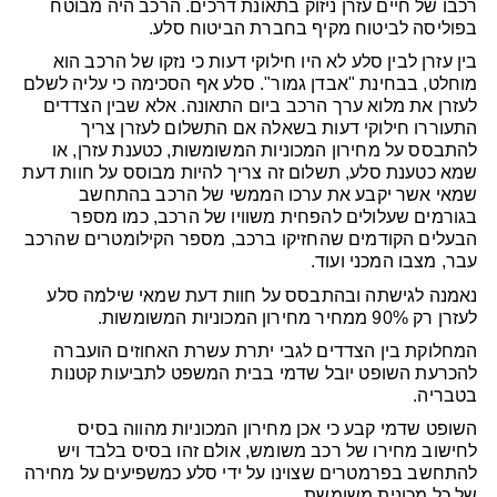
רכבו של חיים עזרן ניזוק בתאונת דרכים. הרכב היה מבוטח
בפוליסה לביטוח מקיף בחברת הביטוח סלע.
בין עזרן לבין סלע לא היו חילוקי דעות כי נזקו של הרכב הוא
מוחלט, בבחינת "אבדן גמור". סלע אף הסכימה כי עליה לשלם
לעזרן את מלוא ערך הרכב ביום התאונה. אלא שבין הצדדים
התעוררו חילוקי דעות בשאלה אם התשלום לעזרן צריך
להתבסס על מחירון המכוניות המשומשות, כטענת עזרן, או
שמא כטענת סלע, תשלום זה צריך להיות מבוסס על חוות דעת
שמאי אשר יקבע את ערכו הממשי של הרכב בהתחשב
בגורמים שעלולים להפחית משוויו של הרכב, כמו מספר
הבעלים הקודמים שהחזיקו ברכב, מספר הקילומטרים שהרכב
עבר, מצבו המכני ועוד.
נאמנה לגישתה ובהתבסס על חוות דעת שמאי שילמה סלע
לעזרן רק 90% ממחיר מחירון המכוניות המשומשות.
המחלוקת בין הצדדים לגבי יתרת עשרת האחוזים הועברה
להכרעת השופט יובל שדמי בבית המשפט לתביעות קטנות
בטבריה.
השופט שדמי קבע כי אכן מחירון המכוניות מהווה בסיס
לחישוב מחירו של רכב משומש, אולם זהו בסיס בלבד ויש
להתחשב בפרמטרים שצוינו על ידי סלע כמשפיעים על מחירה
של כל מכונית משומשת.