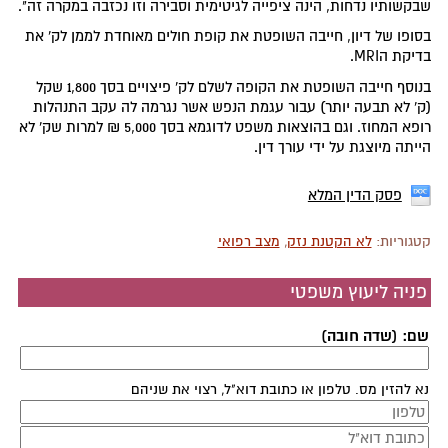
שבקשותיו נדחות, הינה ציפייה לגיטימית וסבירה וזו נכזבה במקרה זה".
בסופו של דיון, חייבה השופטת את קופת חולים מאוחדת לממן לק' את
בדיקת הMRI.
בנוסף חייבה השופטת את הקופה לשלם לק' פיצויים בסך 1,800 שקל
(ק' לא תבעה יותר) עבור עגמת הנפש אשר נגרמה לה עקב התנהלות
רופא המחוז. וגם בהוצאות משפט לדוגמא בסך 5,000 ₪ למרות שק' לא
הייתה מיוצגת על ידי עורך דין.
פסק הדין המלא
קטגוריות:
לא הקטנת נזק
,
מצב רפואי
פניה ליעוץ משפטי
שם: (שדה חובה)
נא להזין מס. טלפון או כתובת דוא"ל, רצוי את שניהם