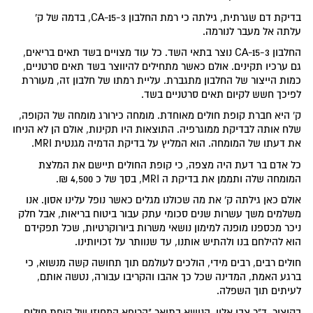
בדיקת דם שגרתית, גילתה כי רמת החלבון CA-15-3, בדמה של ק'
עלתה אל מעבר לנורמה.
החלבון CA-15-3 נוצר בתאי השד. כל עוד מצויים בשד תאים בריאים,
גם ערכיו תקינים. אולם כאשר מתחילים להיווצר בשד תאים סרטניים,
כמות הייצור של החלבון מתגברת. עליית רמתו של חלבון זה, מעוררת
לפיכך חשש לקיום תאים סרטניים בשד.
ק' היא חברת קופת חולים מאוחדת. מומחה כירורג מומחה של הקופה,
שלח אותה לבדיקת ממוגרפיה. התוצאות היו תקינות, אולם הן לא הניחו
את דעתו של המומחה. הוא המליץ על בדיקת הדמיה מגנטית MRI.
כל אדם בר דעת היה מצפה, כי קופת החולים תיישם את המלצת
המומחה שלה ותממן את בדיקת ה MRI, בסך של כ 4,500 ₪.
אולם כאן גילתה ק' את מה שכולנו מגלים כאשר נופל עלינו אסון. אנו
משלמים משך עשרות שנים סכומי עתק עבור ביטוח בריאות, אבל חלק
ניכר מכספנו מופנה למימון נושאי משרות ביורוקרטיות, שכל תפקידם
הוא להילחם בנו ולהתיש אותנו, עד שנוותר על זכויותינו.
חולים רבים, רבים מידי, הולכים לעולמם תוך תחושה קשה מנשוא, כי
ברגע האמת, המדינה שכל כך אהבו והקריבו עבורה, נטשה אותם,
לעיתים תוך השפלה.
בקיצור, ד"ר צבי אלון, הנושא בתואר "הרופא המחוזי של קופת חולים