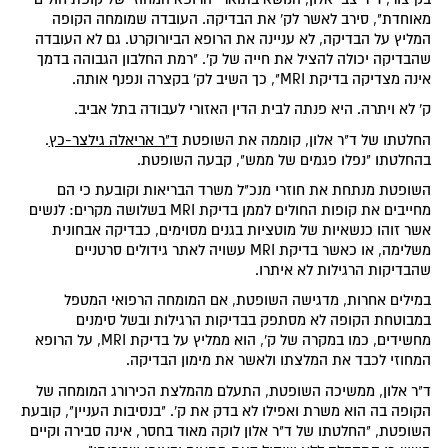
מאוחדת", סירב לאשר לק' את הבדיקה. העובדה שמומחה הקופה
המליץ על הבדיקה, לא עניינה את הרופא הביורוקרט. גם לא העובדה
שהבדיקה יכולה להציל את חייה של ק'. "רמת החלבון הגבוהה בדמך
אינה מצדיקה בדיקת MRI", כך השיב לק' בקצרה ונפנף אותה.
ק' לא ויתרה. היא פנתה לבית הדין האזורי לעבודה בתל אביב.
החלטתו של ד"ר אלון, קוממה את השופטת
ד"ר אריאלה גילצר-כץ
.
בהחלטתו "נפלו פגמים של ממש", קבעה השופטת.
השופטת מנתחת את חוזרי מנכ"ל משרד הבריאות וקובעת כי הם
מחייבים את קופות החולים לממן בדיקת MRI בשלושה מקרים: לנשים
אשר זוהו כנשאיות של מוטציות בגנים מסוימים, כבדיקה אבחונית
משלימה, או כאשר בדיקת MRI עשויה לאתר גידולים סרטניים
שהבדיקות הרגילות לא איתרו.
במילים אחרות, מדגישה השופטת, אם המומחה הרפואי המטפל
במבוטחת הקופה לא מסתפק בבדיקות הרגילות ובשל סימנים
מחשידים, כמו במקרה של ק', הוא ממליץ על בדיקת MRI, על הרופא
המחוזי לכבד את המלצתו ולאשר את מימון הבדיקה.
ד"ר אלון, ממשיכה השופטת, התעלם מהמלצת הכירורג המומחה של
הקופה בה הוא משרת ואפילו לא בדק את ק'. "בנסיבות העניין", קובעת
השופטת, "החלטתו של ד"ר אלון לוקה מאוד בחסר, אינה סבירה וקיים