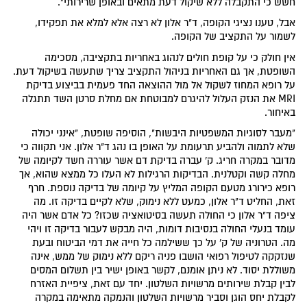
חשש כי התקבלה ללא שיקול דעת מתאים ובאופן שרירותי".
אבל, טענו נציגי הקופה, ד"ר אלון לא רצה אלא למלא את תפקידו,
לשמור על התקציב של הקופה.
אין חולק כי על קופת חולים לנהוג באחריות בתקציבה, מסכימה
השופטת, אך גם האחריות בניהול התקציב צריך שתעשה בשיקול דעת.
על רופא המחוז לשקול אל מול ההוצאה החד פעמית בביצוע בדיקת
MRI את הנזק העלול להיגרם למבוטחת אם מחלת סרטן השד תתגלה
באיחור.
"מעבר לסוגיות המשפטיות היבשות", הוסיפה שופטת, "אינני יכולה
שלא לתמוה ולהביע תרעומת על האופן בו נהג ד"ר אלון. אני תקווה כי
מדובר במקרה חריג. ק' עברה בדיקת דם אשר עוררה חשד לקיומה של
מחלה קשה וקטלנית. הבדיקות הרגילות לא העלו כל ממצא שהוא, אך
רופא כירורג מטעם הקופה המליץ על קיומה של בדיקה נוספת. חרף
זאת, החליט ד"ר אלון, כמעט ללא נימוק, שלא לקיים בדיקה זו. מה
ציפה ד"ר אלון כי החולה תעשה בסיטואציה שכזו? כל אדם אשר היה
עומד בנעלי החולה בנסיבות דומות, היה מבקש לעבור בדיקה זו ויהי
מה. הטרוניה של ק' על כך ששילמה כל חייה את דמי הביטוח ובעת
שנזקקה לטיפול רפואי הושבו פניה ריקם ללא נימוק של ממש, אינה
משוללת יסוד. לא ניתן אומנם, לקשר באופן ישיר בין תשלום המסים
לבין קבלת שירותים מרשויות השלטון. יחד עם זאת, ציפיית האזרח
לקבלת יחס הוגן וסביר מרשויות השלטון והנמקה מתאימה במקרה