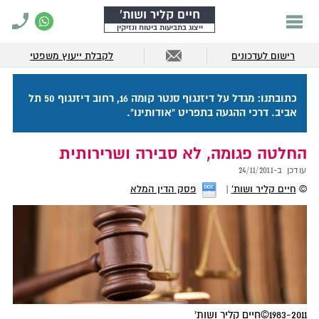
חיים קליר ושות'
ייצוג בתביעות ביטוח ונזיקין
רישום לעדכונים
לקבלת ייעוץ משפטי
כתובתנו: מגדל על דיזנגוף סנטר קומה 16, רחוב דיזנגוף 50 תל
אביב. דרכי ההגעה בתפריט "אודותינו".
החלטה פגומה, לא סבירה ושרירותית
עודכן ב-
24/11/2011
©
חיים קליר ושות'
פסק הדין המלא
1983-2011©חיים קליר ושות'