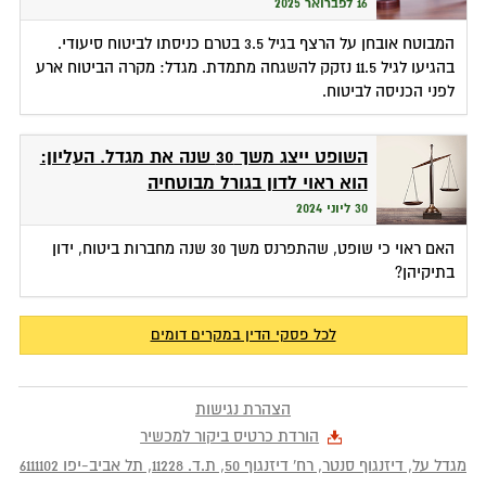
16 לפברואר 2025
המבוטח אובחן על הרצף בגיל 3.5 בטרם כניסתו לביטוח סיעודי.
בהגיעו לגיל 11.5 נזקק להשגחה מתמדת. מגדל: מקרה הביטוח ארע
לפני הכניסה לביטוח.
השופט ייצג משך 30 שנה את מגדל. העליון:
הוא ראוי לדון בגורל מבוטחיה
30 ליוני 2024
האם ראוי כי שופט, שהתפרנס משך 30 שנה מחברות ביטוח, ידון
בתיקיהן?
לכל פסקי הדין במקרים דומים
הצהרת נגישות
הורדת כרטיס ביקור למכשיר
מגדל על, דיזנגוף סנטר, רח' דיזנגוף 50
, ת.ד.
11228
,
תל אביב-יפו
6111102