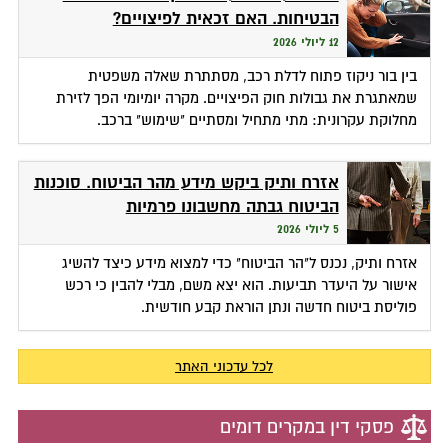
הבטיחות. האם זכאית לפיצויים?
12 ליולי 2026
בין בור ניקוז פתוח לדלת רכב, מסתתרת שאלה משפטית
שמאתגרת את גבולות חוק הפיצויים. מקרה יומיומי הפך לזירת
מחלוקת עקרונית: מתי מתחיל ומסתיים "שימוש" ברכב.
אזרח ותיק ביקש מידע מהר הביטוח. סוכנות
הביטוח גבתה מחשבונו פרמיות
5 ליולי 2026
אזרח ותיק, נכנס ל"הר הביטוח" כדי למצוא מידע כיצד להשיג
אישור על היעדר תביעות. הוא יצא משם, מבלי להבין כי רכש
פוליסת ביטוח חדשה ונתן הוראת קבע חודשית.
לכל עדכוני האתר
פסקי דין במקרים דומים