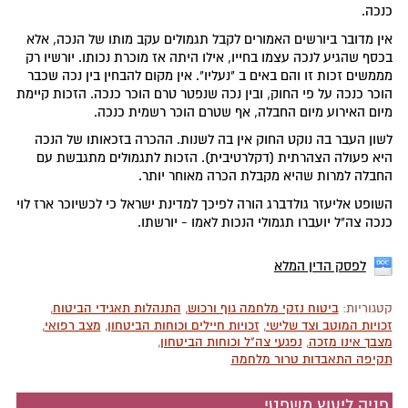
כנכה.
אין מדובר ביורשים האמורים לקבל תגמולים עקב מותו של הנכה, אלא
בכסף שהגיע לנכה עצמו בחייו, אילו היתה אז מוכרת נכותו. יורשיו רק
מממשים זכות זו והם באים ב "נעליו". אין מקום להבחין בין נכה שכבר
הוכר כנכה על פי החוק, ובין נכה שנפטר טרם הוכר כנכה. הזכות קיימת
מיום האירוע מיום החבלה, אף שטרם הוכר רשמית כנכה.
לשון העבר בה נוקט החוק אין בה לשנות. ההכרה בזכאותו של הנכה
היא פעולה הצהרתית (דקלרטיבית). הזכות לתגמולים מתגבשת עם
החבלה למרות שהיא מקבלת הכרה מאוחר יותר.
השופט אליעזר גולדברג הורה לפיכך למדינת ישראל כי לכשיוכר ארז לוי
כנכה צה"ל יועברו תגמולי הנכות לאמו - יורשתו.
לפסק הדין המלא
קטגוריות:
ביטוח נזקי מלחמה גוף ורכוש
,
התנהלות תאגידי הביטוח
,
זכויות המוטב וצד שלישי
,
זכויות חיילים וכוחות הביטחון
,
מצב רפואי
,
מצבך אינו מזכה
,
נפגעי צה"ל וכוחות הביטחון
,
תקיפה התאבדות טרור מלחמה
פניה ליעוץ משפטי