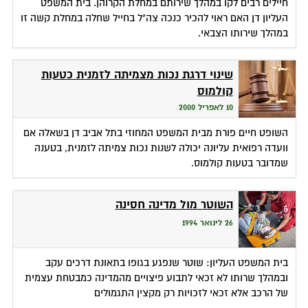
חיילים רבים לקו במהלך שירותם במחלת הקרוהן. בית המשפט
העליון דן האם ראוי להכיר כנכה צה"ל בחייל שחלה במחלת קשה זו
במהלך שירותו הצבאי.
שינוי דרגת נכות מצמיתה לזמנית כטעות
קולמוס
10 לאפריל 2000
השופט חיים פורת מבית המשפט המחוזי בתל אביב דן בשאלה אם
וועדה רפואית עליונה יכולה לשנות נכות צמיתה לזמנית, בטענה
שמדובר בטעות קולמוס.
השוטר מול מדינה חסינה
26 לינואר 1994
בית המשפט העליון: שוטר שנפגע בגופו בתאונת דרכים עקב
ובמהלך שרותו לא זכאי לתבוע פיצויים מהמדינה כמבטחת עצמית
של הרכב אלא זכאי לזכויות רק מקצין התגמולים