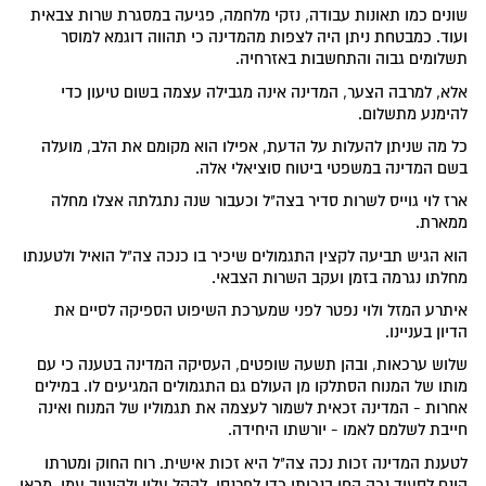
שונים כמו תאונות עבודה, נזקי מלחמה, פגיעה במסגרת שרות צבאית
ועוד. כמבטחת ניתן היה לצפות מהמדינה כי תהווה דוגמא למוסר
תשלומים גבוה והתחשבות באזרחיה.
אלא, למרבה הצער, המדינה אינה מגבילה עצמה בשום טיעון כדי
להימנע מתשלום.
כל מה שניתן להעלות על הדעת, אפילו הוא מקומם את הלב, מועלה
בשם המדינה במשפטי ביטוח סוציאלי אלה.
ארז לוי גוייס לשרות סדיר בצה"ל וכעבור שנה נתגלתה אצלו מחלה
ממארת.
הוא הגיש תביעה לקצין התגמולים שיכיר בו כנכה צה"ל הואיל ולטענתו
מחלתו נגרמה בזמן ועקב השרות הצבאי.
איתרע המזל ולוי נפטר לפני שמערכת השיפוט הספיקה לסיים את
הדיון בעניינו.
שלוש ערכאות, ובהן תשעה שופטים, העסיקה המדינה בטענה כי עם
מותו של המנוח הסתלקו מן העולם גם התגמולים המגיעים לו. במילים
אחרות - המדינה זכאית לשמור לעצמה את תגמוליו של המנוח ואינה
חייבת לשלמם לאמו - יורשתו היחידה.
לטענת המדינה זכות נכה צה"ל היא זכות אישית. רוח החוק ומטרתו
הינם לסעוד נכה החי בנכותו כדי לפרנסו, להקל עליו ולהיטיב עמו. מכאן