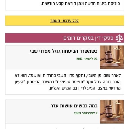
פוליסת ביטוח חדשה ונתן הוראת קבע חודשית.
לכל עדכוני האתר
פסקי דין במקרים דומים
כשמשרד הביטחון גוזל מפדוי שבי
23 לינואר 2013
לאחר שובו מן השבי, נתקף פדוי השבי בחרדות ואושפז. הוא לא
הוכר כנכה צהל עקב "תפיסה טיפולית" במשרד הביטחון. "העיון
מחדש" במצבו הגיע לדיון בביהמ"ש העליון.
כמה כבשים עושות עדר
2 לפברואר 2003