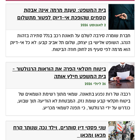
בית המשפט: טענת מרמה אינה אבקת
קסמים שהופכת אי-דיוק לפטור מתשלום
2 לאוגוסט 2026
חברת שומרה סירבה לשלם על תאונת רכב בגלל סתירה בזהות
הנהג. השופט אלישי בן יצחק, שלום תל אביב קבע: לא כל אי-דיוק
הוא מרמה לפי סעיף 25 לחוק חוזה הביטוח.
ביטוח חקלאי הפרה את הוראות הרגולטור -
בית המשפט חילץ אותה
26 ליולי 2026
רכבה של רות נפגע בתאונה. שמאי מתוך רשימת השמאים של
ביטוח חקלאי קבע שומת נזק. המבטחת לא הודיעה תוך שבוע,
כנדרש על ידי הרגולטור, כי תפנה לשמאי מכריע.
שני פסקי דין סותרים, וילד נכה שנותר קרח
מכאן ומכאן