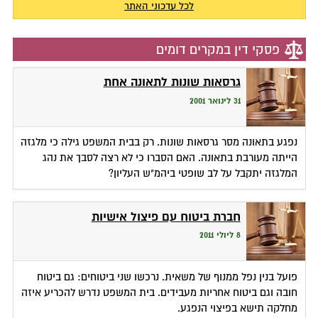
לכל עדכוני האתר
פסקי דין במקרים דומים
גרסאות שונות לתאונה אחת
31 לינואר 2001
נפגע בתאונה מסר גרסאות שונות. רק בבית המשפט גילה כי מלגזה
הייתה מעורבת בתאונה. האם הסברו כי לא רצה לסבך את נהג
המלגזה יתקבל על לב שופטי ביהמ"ש העליון?
חברת ביטוח עם פיצול אישיות
8 ליולי 2011
פועל בנין נפל ממנוף של משאית. נרכשו שני ביטוחים: גם ביטוח
חובה וגם ביטוח אחריות מעבידים. בית המשפט נדרש להכריע איזה
מחלקה תישא בפיצוי הנפגע.