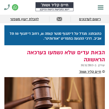
חיים קליר ושות'
ייצוג בתביעות ביטוח ונזיקין
רישום לעדכונים
לקבלת ייעוץ משפטי
כתובתנו: מגדל על דיזנגוף סנטר קומה 16, רחוב דיזנגוף 50 תל
אביב. דרכי ההגעה בתפריט "אודותינו".
הבאת עדים שלא נשמעו בערכאה
הראשונה
עודכן ב-
30/11/2013
©
חיים קליר ושות'