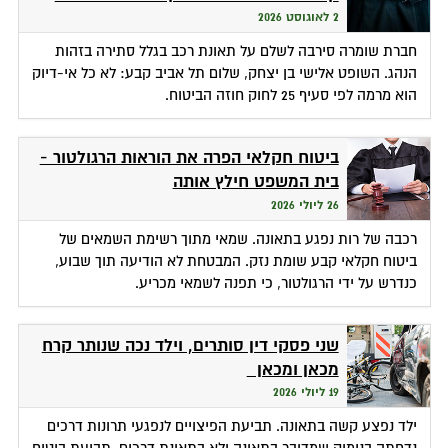
2 לאוגוסט 2026
חברת שומרה סירבה לשלם על תאונת רכב בגלל סתירה בזהות
הנהג. השופט אלישי בן יצחק, שלום תל אביב קבע: לא כל אי-דיוק
הוא מרמה לפי סעיף 25 לחוק חוזה הביטוח.
ביטוח חקלאי הפרה את הוראות הרגולטור -
בית המשפט חילץ אותה
26 ליולי 2026
רכבה של רות נפגע בתאונה. שמאי מתוך רשימת השמאים של
ביטוח חקלאי קבע שומת נזק. המבטחת לא הודיעה תוך שבוע,
כנדרש על ידי הרגולטור, כי תפנה לשמאי מכריע.
שני פסקי דין סותרים, וילד נכה שנותר קרח
מכאן ומכאן
19 ליולי 2026
ילד נפצע קשה בתאונה. תביעת הפיצויים לנפגעי תרונות דרכים