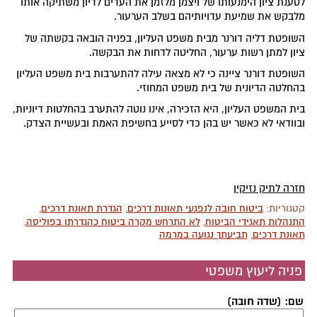
לטענת ציון הימנעותו של ויצמן מלזמן את העדים לדיון משתיקה אותו
מלבקש את שמיעת עדויותיהם בשלב הערעור.
השופטת דליה דורנר מבית משפט העליון, בפניה הובאה בקשתה של
ציון למתן רשות ערעור, החליטה לדחות את הבקשה.
השופטת דורנר ציינה כי לא מצאה עילה להתערבות בית משפט העליון
בהחלטה הדיונית של בית משפט המחוזי.
בית המשפט העליון, היא הזכירה, אינו נוטה להתערב בהחלטות דיוניות,
ובוודאי לא כאשר יש בהן כדי לסייע בחשיפת האמת ובעשיית הצדק.
חזרה לתיק נזיקין
קטגוריות:
ביטוח חובה לנפגעי תאונות דרכים
,
הגדרת תאונת דרכים
,
התנהלות תאגידי הביטוח
,
לא התרחש מקרה ביטוח כהגדרתו בפוליסה
,
תאונת דרכים
,
תביעתך נגועה במרמה
פניה ליעוץ משפטי
שם: (שדה חובה)