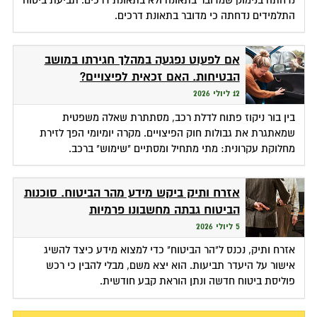
נדחתה בנימוק שמדובר בתאונה ולא בתאונת דרכים. תביעת ביטוח
התלמידים נדחתה כי מדובר בתאונת דרכים.
אם לפעוט נפגעה במהלך חגירתו במושב
הבטיחות. האם זכאית לפיצויים?
12 ליולי 2026
בין בור ניקוז פתוח לדלת רכב, מסתתרת שאלה משפטית
שמאתגרת את גבולות חוק הפיצויים. מקרה יומיומי הפך לזירת
מחלוקת עקרונית: מתי מתחיל ומסתיים "שימוש" ברכב.
אזרח ותיק ביקש מידע מהר הביטוח. סוכנות
הביטוח גבתה מחשבונו פרמיות
5 ליולי 2026
אזרח ותיק, נכנס ל"הר הביטוח" כדי למצוא מידע כיצד להשיג
אישור על היעדר תביעות. הוא יצא משם, מבלי להבין כי רכש
פוליסת ביטוח חדשה ונתן הוראת קבע חודשית.