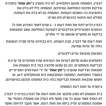
"זמן אמת"
דבורין, המומחה מטעם החקלאים, לא היה מעורב ב
בחקירת
ובדיקת נסיבות התחלואה וגורמיהם. המומחה כלל לא בדק את
התערובת בה הואבסו העופות. המומחה גם לא בדק את העופות.
ממילא הוא תזונאי בהכשרתו ולא וטרינר.
דבורין נדרש לתת את חוות דעתו כ- 4 שנים לאחר האירוע ואת כל
הנתונים הספציפיים והרלבנטיים לתופעת התחלואה שאב מתוצאות
בדיקות או מחקרים שנעשו על ידי אחרים.
חוות דעתו של דבורין, קבע השופט, היא בבחינת עדות סברה הנשענת
כולה על עדות שמיעה.
המנעות מהבאת עדים רלבנטיים
החקלאים נמנעו מלזמן לעדות את הגורמים שהיו מופקדים על עריכת
הבדיקות והמחקרים. הם גם נמנעו מלהציג בפני בית המשפט את
"זמן אמת"
תוצאות הבדיקות שנערכו ב
על ידי השירותים הוטרינריים
במשרד החקלאות. המסקנה המתבקשת היא שהחקלאים ידעו, או
חששו שהבאת תוצאות הבדיקות בפני בית המשפט תפגום בטיעוניהם.
ביקורת על חוות דעת המומחה
בית המשפט לא נמנע מלבקר את חוות דעתו של דבורין בציינו כי דבורין
לא הוסיף משל עצמו כל ערך מוסף ולא העלה את משקלה הסגולי של
אסופת המסמכים עליה ביסס את חוות דעתו, אשר מעבר להיותה אוסף