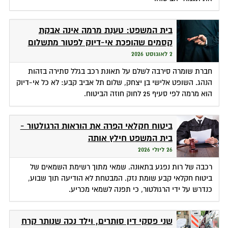
בית המשפט: טענת מרמה אינה אבקת
קסמים שהופכת אי-דיוק לפטור מתשלום
2 לאוגוסט 2026
חברת שומרה סירבה לשלם על תאונת רכב בגלל סתירה בזהות
הנהג. השופט אלישי בן יצחק, שלום תל אביב קבע: לא כל אי-דיוק
הוא מרמה לפי סעיף 25 לחוק חוזה הביטוח.
ביטוח חקלאי הפרה את הוראות הרגולטור -
בית המשפט חילץ אותה
26 ליולי 2026
רכבה של רות נפגע בתאונה. שמאי מתוך רשימת השמאים של
ביטוח חקלאי קבע שומת נזק. המבטחת לא הודיעה תוך שבוע,
כנדרש על ידי הרגולטור, כי תפנה לשמאי מכריע.
שני פסקי דין סותרים, וילד נכה שנותר קרח