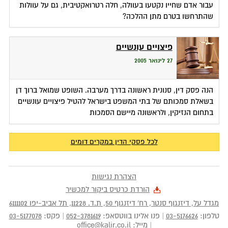
עבור אדם שחייו נקטעו בעוולה, חלה רטרואקטיבית, גם על עוולות
שהתרחשו בטרם מתן ההלכה?
פיצויים עונשיים
27 לינואר 2005
הנה פסק דין, סנונית ראשונה בדרך מערבה. השופט שמואל ברוך דן
בשאלת סמכותם של בתי המשפט בישראל להטיל פיצויים עונשיים
בתחום הנזיקין, ולראשונה מיישם הסמכות
לכל פסקי הדין במקרים דומים
הצהרת נגישות
הורדת כרטיס ביקור למכשיר
מגדל על, דיזנגוף סנטר, רח' דיזנגוף 50
, ת.ד.
11228
,
תל אביב-יפו
6111102
טלפון:
03-5176626
|
פנו אלינו בווטסאפ:
052-3781619
|
פקס:
03-5177078
|
מייל:
office@kalir.co.il