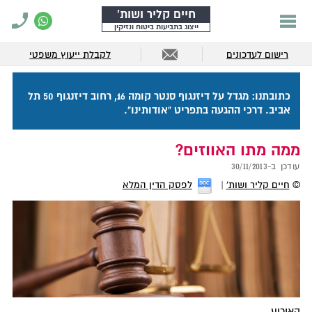
חיים קליר ושות'
ייצוג בתביעות ביטוח ונזיקין
רישום לעדכונים
לקבלת ייעוץ משפטי
כתובתנו: מגדל על דיזנגוף סנטר קומה 16, רחוב דיזנגוף 50 תל
אביב. דרכי ההגעה בתפריט "אודותינו".
ממה מתו האווזים?
עודכן ב-
30/11/2013
©
חיים קליר ושות'
לפסק הדין המלא
האירוע