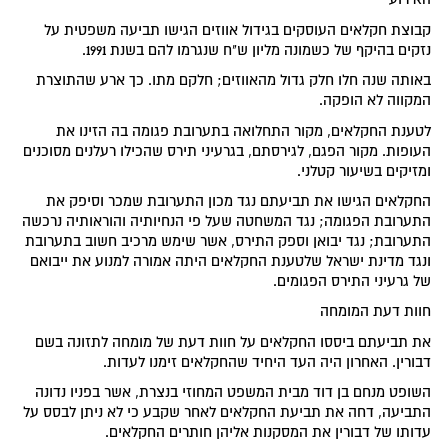
קבוצת חקלאים העוסקים בגידול אווזים הגישו תביעה משפטית על
נזקים בהיקף של כשמונה מליון ש"ח שנגרמו להם בשנת 1991.
באותה שנה חלו חלק גדול מהאווזים; חלקם מתו. כך ארע שהתוצרת
המקווה לא הופקה.
לטענת החקלאים, מקור התחלואה בתערובת פגומה בה הזינו את
העופות. מקור הפגם, לגירסתם, בגרעיני תירס שהכילו רעלנים מסוכנים
ומזיקים בשיעור קטלני.
החקלאים הגישו את תביעתם נגד מכון התערובת שמכר וסיפק את
התערובת הפגומה; נגד המשחטה שעל פי הנחיותיה והוראותיה נרכשה
התערובת; נגד יבואן וספק התירס, אשר שימש מרכיב חשוב בתערובת
ונגד מדינת ישראל שלטענת החקלאים היתה אמורה למנוע את ייבואם
של גרעיני התירס הפגומים.
חוות דעת המומחה
את תביעתם ביססו החקלאים על חוות דעת של מומחה לתזונה בשם
דבורין. האחרון היה העד היחיד שהחקלאים זימנו לעדות.
השופט מנחם בן דוד מבית המשפט המחוזי בנצרת, אשר בפניו נדונה
התביעה, דחה את תביעת החקלאים לאחר שקבע כי לא ניתן לבסס על
עדותו של דבורין את המסקנות אליהן חותרים החקלאים.