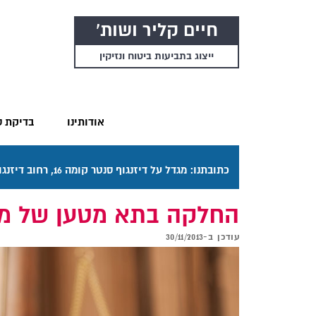
חיים קליר ושות'
ייצוג בתביעות ביטוח ונזיקין
אודותינו
בדיקת ס
כתובתנו: מגדל על דיזנגוף סנטר קומה 16, רחוב דיזנגוף 50 תל אביב. דרכי ההגעה בתפריט "אודותינו".
החלקה בתא מטען של משא
עודכן ב-
30/11/2013