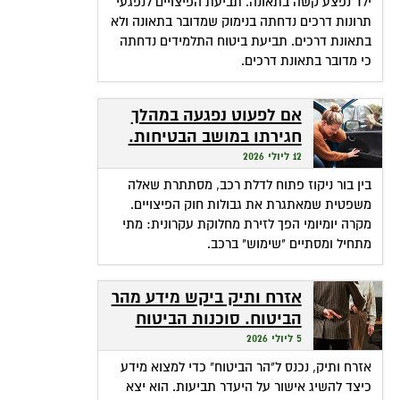
ילד נפצע קשה בתאונה. תביעת הפיצויים לנפגעי
תרונות דרכים נדחתה בנימוק שמדובר בתאונה ולא
בתאונת דרכים. תביעת ביטוח התלמידים נדחתה
כי מדובר בתאונת דרכים.
אם לפעוט נפגעה במהלך
חגירתו במושב הבטיחות.
האם זכאית לפיצויים?
12 ליולי 2026
בין בור ניקוז פתוח לדלת רכב, מסתתרת שאלה
משפטית שמאתגרת את גבולות חוק הפיצויים.
מקרה יומיומי הפך לזירת מחלוקת עקרונית: מתי
מתחיל ומסתיים "שימוש" ברכב.
אזרח ותיק ביקש מידע מהר
הביטוח. סוכנות הביטוח
גבתה מחשבונו פרמיות
5 ליולי 2026
אזרח ותיק, נכנס ל"הר הביטוח" כדי למצוא מידע
כיצד להשיג אישור על היעדר תביעות. הוא יצא