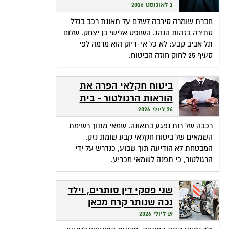
שהופכת אי-דיוק לפטור
2 לאוגוסט 2026
מתשלום
חברת שומרה סירבה לשלם על תאונת רכב בגלל
סתירה בזהות הנהג. השופט אלישי בן יצחק, שלום
תל אביב קבע: לא כל אי-דיוק הוא מרמה לפי
סעיף 25 לחוק חוזה הביטוח.
ביטוח חקלאי הפרה את
הוראות הרגולטור - בית
המשפט חילץ אותה
26 ליולי 2026
רכבה של רות נפגע בתאונה. שמאי מתוך רשימת
השמאים של ביטוח חקלאי קבע שומת נזק.
המבטחת לא הודיעה תוך שבוע, כנדרש על ידי
הרגולטור, כי תפנה לשמאי מכריע.
שני פסקי דין סותרים, וילד
נכה שנותר קרח מכאן
ומכאן
19 ליולי 2026