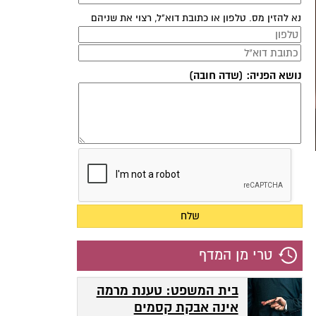
נא להזין מס. טלפון או כתובת דוא"ל, רצוי את שניהם
נושא הפניה: (שדה חובה)
טרי מן המדף
בית המשפט: טענת מרמה
אינה אבקת קסמים