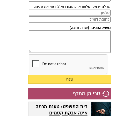
נא להזין מס. טלפון או כתובת דוא"ל, רצוי את שניהם
נושא הפניה: (שדה חובה)
טרי מן המדף
בית המשפט: טענת מרמה
אינה אבקת קסמים