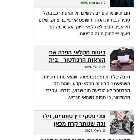
שהופכת אי-דיוק לפטור
2 לאוגוסט 2026
מתשלום
חברת שומרה סירבה לשלם על תאונת רכב בגלל
סתירה בזהות הנהג. השופט אלישי בן יצחק, שלום
תל אביב קבע: לא כל אי-דיוק הוא מרמה לפי
סעיף 25 לחוק חוזה הביטוח.
ביטוח חקלאי הפרה את
הוראות הרגולטור - בית
המשפט חילץ אותה
26 ליולי 2026
רכבה של רות נפגע בתאונה. שמאי מתוך רשימת
השמאים של ביטוח חקלאי קבע שומת נזק.
המבטחת לא הודיעה תוך שבוע, כנדרש על ידי
הרגולטור, כי תפנה לשמאי מכריע.
שני פסקי דין סותרים, וילד
נכה שנותר קרח מכאן
ומכאן
19 ליולי 2026