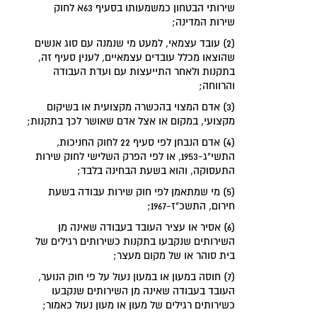
שירותי הבטחון כמשמעותו בסעיף 63א לחוק
שירות המדינה;
(2) עובד עצמאי, למעט מי שנמנה עם סוג אנשים
שהוצאו מכלל עובדים עצמאיים, לענין סעיף זה,
בתקנות ולאחר התייעצות עם ועדת העבודה
והרווחה;
(3) אדם המצוי בהכשרה מקצועית או בשיקום
מקצועי, במקום או אצל אדם שאושר לכך בתקנות;
(4) אדם הנבחן לפי סעיף 22 לחוק החניכות,
התשי"ג-1953, או לפי הפרק השלישי לחוק שירות
התעסוקה, והוא בשעת הבחינה בלבד;
(5) מי שמתאמן לפי חוק שירות עבודה בשעת
חירום, התשכ"ז-1967;
(6) אסיר או עציר העובד בעבודה שאינה מן
השירותים שנקבעו בתקנות כשירותים רגילים של
בית סוהר או של מקום מעצר;
(7) חוסה במעון או במעון נעול על פי חוק הנוער,
העובד בעבודה שאינה מן השירותים שנקבעו
כשירותים רגילים של מעון או מעון נעול כאמור;