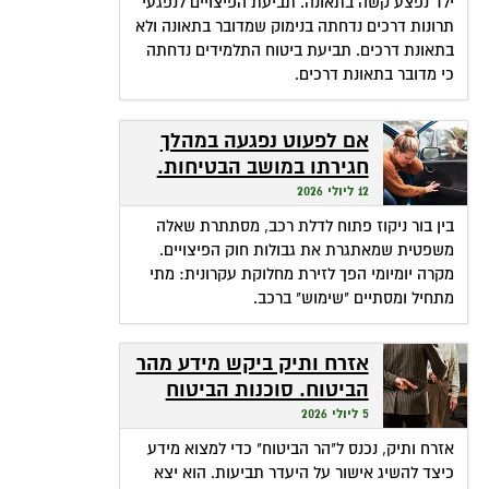
ילד נפצע קשה בתאונה. תביעת הפיצויים לנפגעי
תרונות דרכים נדחתה בנימוק שמדובר בתאונה ולא
בתאונת דרכים. תביעת ביטוח התלמידים נדחתה
כי מדובר בתאונת דרכים.
אם לפעוט נפגעה במהלך
חגירתו במושב הבטיחות.
האם זכאית לפיצויים?
12 ליולי 2026
בין בור ניקוז פתוח לדלת רכב, מסתתרת שאלה
משפטית שמאתגרת את גבולות חוק הפיצויים.
מקרה יומיומי הפך לזירת מחלוקת עקרונית: מתי
מתחיל ומסתיים "שימוש" ברכב.
אזרח ותיק ביקש מידע מהר
הביטוח. סוכנות הביטוח
גבתה מחשבונו פרמיות
5 ליולי 2026
אזרח ותיק, נכנס ל"הר הביטוח" כדי למצוא מידע
כיצד להשיג אישור על היעדר תביעות. הוא יצא