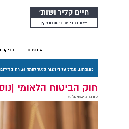
חיים קליר ושות'
ייצוג בתביעות ביטוח ונזיקין
אודותינו
בדיקת ס
כתובתנו: מגדל על דיזנגוף סנטר קומה 16, רחוב דיזנגוף 50 תל אביב. דרכי ההגעה בתפריט "אודותינו".
חוק הביטוח הלאומי [נוסח משולב], התשנ"ה
עודכן ב-
30/11/2013