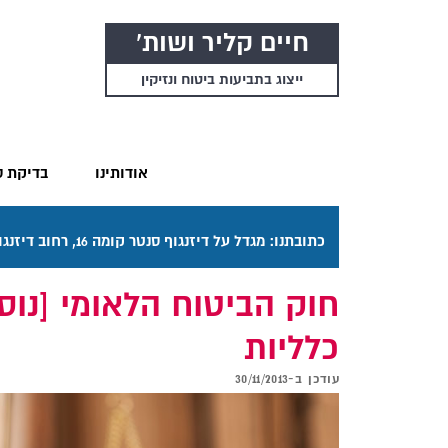
חיים קליר ושות'
ייצוג בתביעות ביטוח ונזיקין
אודותינו
בדיקת ס
כתובתנו: מגדל על דיזנגוף סנטר קומה 16, רחוב דיזנגוף 50 תל אביב. דרכי ההגעה בתפריט "אודותינו".
כלליות
עודכן ב-
30/11/2013