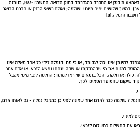
(ב) הוראת סעיף קטן (א) תחול גם על גמלת כסף ששולמה באמצעות בנק או החברה כהגדרתה בחוק הדואר, התשמ"ו-1986, בנותנה
זה - חברת הדואר), במשך שלושים ימים מיום ששולמה; ואולם רשאי הבנק או חברת הדואר,
 חשבון הגמלה.
[11]
מלה להינתן אינו יכול לגבותה, או כי מתן הגמלה לידי כל אחד מאלה אינו
 המוסד למנות את מי שבהחזקתו או שבהשגחתו נמצא הזכאי או אדם אחר,
כולה או חלקה, והכל בתנאים שייראו למוסד; החלטה לגבי מינוי מקבל
קיד שיקום שהמוסד הסמיכו לכך.
כן -
לזכאי לגמלה, ואם הגמלה שולמה כבר לאדם אחר שמונה לפני כן כמקבל גמלה - גם לאותו אדם,
יראו את התשלום כתשלום לזכאי.