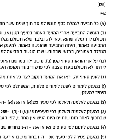
[128]
296.
(א) כל תביעה לגמלת כסף תוגש למוסד תוך שנים עשר חוד
(ב) הוגשה התביעה אחרי המועד האמור בסעיף קטן (א), 
התביעה כאמור; היתה התביעה שהוגשה כאמור, למענק או
הגמלה האמורים, בתנאי שבחודש שבו הוגשה התביעה למוסד טרם חלפו 18 חודשים מהחודש שבו נוצרו
לידתו, לא תשולם בעדו קצבה לפי פרק ד' בעד תקופה העולה על 3 חודשים שקדמו בתכוף לפני החודש שבו הו
(ג) לענין סעיף זה, יראו את המועד הנקוב לצד כל אחת 
היחיד למענק;
(2) במענק לאלמנה ולאלמן לפי סעיף 133(א) או 255(א) -ה-1 בחודש שלאחר הפסקת תשלום הקצבה;
שבתכוף לאחר תום שנתיים מיום הנישואין מחדש, לפי הענין
(4) במענק ליתום לפי סעיפים 143 או 254 - ה-1 בחודש שבו הגיע הילד - לגיל 13 לבן, ולגיל 12 לבת;
(5) במענק פטירה לפי סעיף 310 - ה-1 בחודש שבו אירעה הפטירה;