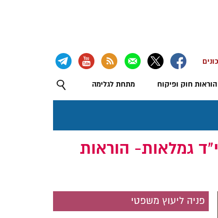
ונים
הוראות חוק ופיקוח
מתחת לגלימה
י [נוסח משולב], התשנ"ה - 1995‏ פרק י"ד גמלאות- הוראות
פניה ליעוץ משפטי