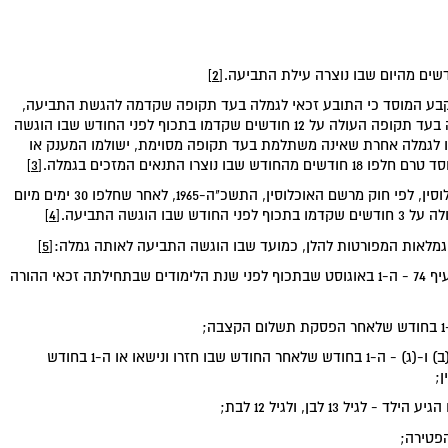
שים מהיום שבו נוצרה עילת התביעה.
[2]
וקבע המוסד כי התובע זכאי לגמלה בעד תקופה שקדמה להגשת התביעה,
תשולם לו הגמלה שהוא זכאי לה, ובלבד שלא תשולם גמלה בעד תקופה העולה על 12 חודשים שקדמו בתכוף לפני החודש שבו הוגשה
 לגמלה אחרת שאינה משתלמת בעד תקופה מסוימת, ישולמו המענק או
 התנאים המזכים בגמלה.
[3]
(ב1) על אף הוראות סעיף קטן (ב), נרשם ילד במרשם האוכלוסין, לפי חוק מרשם האוכלוסין, התשכ"ה-1965, לאחר שחלפו 30 ימים מיום
גשה התביעה.
[4]
מהגמלאות המפורטות להלן, כמועד שבו הוגשה התביעה לאותה גמלה:
[5]
(1) במענק לימודים לשנת לימודים פלונית, המשתלם לפי סעיף 74 - ה-1 באוגוסט שבתכוף לפני שנת הלימודים שבתחילתה זכאי ההורה
(3) במענק לאלמנה ולאלמן לפי סעיפים 135(א) ו-(ב) ו-255(ב) ו-(ג) - ה-1 בחודש שלאחר החודש שבו חזרו ונישאו או ה-1 בחודש
;