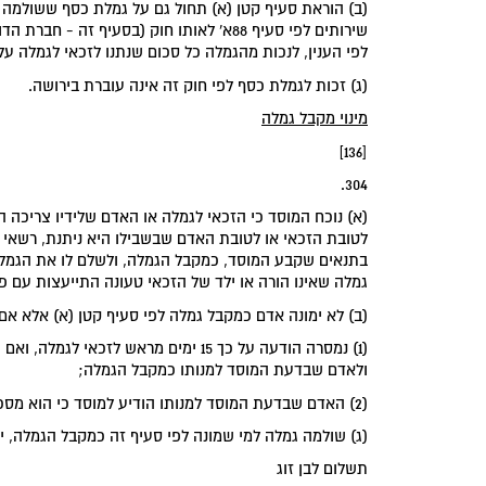
שירותים לפי סעיף 88א' לאותו חוק (בסעיף 
לפי הענין, לנכות מהגמלה כל סכום שנתנו לזכאי לגמלה על
(ג) זכות לגמלת כסף לפי חוק זה אינה עוברת בירושה.
‏מינוי מקבל גמלה‏
[136]
304.
(א) נוכח המוסד כי הזכאי לגמלה או האדם שלידיו צריכה הג
לטובת הזכאי או לטובת האדם שבשבילו היא ניתנת, רשאי
בתנאים שקבע המוסד, כמקבל הגמלה, ולשלם לו את הגמלה, 
גמלה שאינו הורה או ילד של הזכאי טעונה התייעצות עם פ
(ב) לא ימונה אדם כמקבל גמלה לפי סעיף קטן (א) אלא אם 
(1) נמסרה הודעה על כך 15 ימים מראש 
ולאדם שבדעת המוסד למנותו כמקבל הגמלה;
(2) האדם שבדעת המוסד למנותו הודיע למוסד כי הוא מסכים למינוי.
(ג) שולמה גמלה למי שמונה לפי סעיף זה כמקבל הגמלה, 
‏תשלום לבן זוג‏