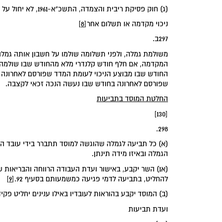
(ג) חוק פסיקת ריבית והצמדה, התשכ"א-1961, לא יחול על גמלה המשולמת לפי חוק זה.
‏ניכוי מקדמה או תשלום אחר‏
[8]
297ב.
משולמת גמלה, ולפני תשלומה שולמו על חשבון אותה גמל
המקדמה, אם חלף חודש קלנדרי מלא מהחודש שבו שולמה 
שפורסם לאחרונה בחודש שבו נעשה הנכה זכאי לקצבה.
‏החלטת המוסד בתביעות‏
[130]
298.
(א) כל תביעה לגמלה שהוגשה למוסד תתברר בידי עובד המו
הגמלה ובאיזו מידה תינתן.
(א1) השר יקבע, באישור ועדת העבודה הרווחה והבריאות 
להחליט, בתביעה לדמי פגיעה כמשמעותם בסעיף 92.
[9]
(ב) המוסד יקבע בהוראות לעובדיו באילו ענינים יחליט פקי
‏ועדת תביעות‏