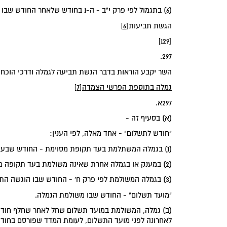
(6) בתגמול לפי פרק י"ב - ה-1 בחודש שלאחר החודש שבו חל שירות המילואים.
‏הגשת תביעות‏
[6]
[129]
297.
השר יקבע הוראות בדבר הגשת תביעה לגמלה ודרכי הוכח
‏גמלה בתוספת הפרשי הצמדה‏
[7]
297א.
(א) בסעיף זה -
"חודש לתשלום" - אחד מאלה, לפי הענין:
(1) בגמלה המשתלמת בעד תקופת מסוימת - החודש שבעדו או שבעד חלק ממנו משולמת הגמלה;
(2) במענק או בגמלה אחרת שאינה משולמת בעד תקופה מסוימת - החודש שבו נוצרו התנאים המזכים בגמלה;
(3) בגמלה המשולמת לפי פרק ח' - החודש שבו הוגשה התביעה למוסד;
"מועד תשלום" - החודש שבו משולמת הגמלה.
(ב) גמלה, המשולמת במועד תשלום שחל לאחר שחלף חודש
לאחרונה לפני מועד התשלום, לעומת המדד שפורסם בחוד