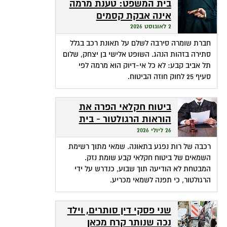
בית המשפט: טענת מרמה
אינה אבקת קסמים
שהופכת אי-דיוק לפטור
2 לאוגוסט 2026
מתשלום
חברת שומרה סירבה לשלם על תאונת רכב בגלל
סתירה בזהות הנהג. השופט אלישי בן יצחק, שלום
תל אביב קבע: לא כל אי-דיוק הוא מרמה לפי
סעיף 25 לחוק חוזה הביטוח.
ביטוח חקלאי הפרה את
הוראות הרגולטור - בית
המשפט חילץ אותה
26 ליולי 2026
רכבה של רות נפגע בתאונה. שמאי מתוך רשימת
השמאים של ביטוח חקלאי קבע שומת נזק.
המבטחת לא הודיעה תוך שבוע, כנדרש על ידי
הרגולטור, כי תפנה לשמאי מכריע.
שני פסקי דין סותרים, וילד
נכה שנותר קרח מכאן