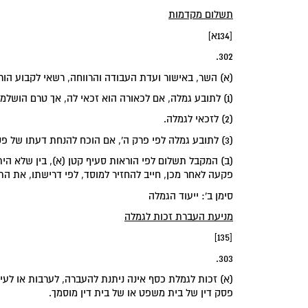
‏תשלום מקדמות‏
[134א]
302.
(א) השר, באישור ועדת העבודה והרווחה, רשאי לקבוע הור
(1) לתובע גמלה, אם לכאורה הוא זכאי לה, אך טרם הושלמו כל הליכי הטיפול בתביעתו;
(2) לזכאי לגמלה.
(3) לתובע גמלה לפי פרק ה', אם הוכח להנחת דעתו של פקיד התביעות כי אירעה לו פגיעה בעבודה.
(ב) המקבל תשלום לפי הוראות סעיף קטן (א), בין שלא הי
פקעה לאחר מכן, חייב להחזיר למוסד, לפי דרישתו, את התש
‏סימן ב': ייעוד הגמלה‏
‏מניעת העברת זכות לגמלה‏
[135]
303.
(א) זכות לגמלת כסף אינה ניתנת להעברה, לערבות או לעי
פסק דין של בית משפט או של בית דין מוסמך.