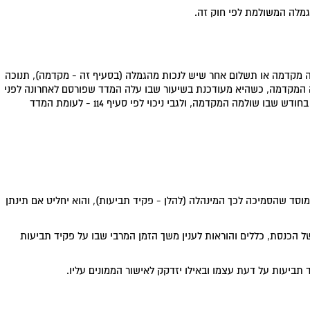
ה מקדמה או תשלום אחר שיש לנכות מהגמלה (בסעיף זה - מקדמה), תנוכה
המקדמה, כשהיא מעודכנת בשיעור שבו עלה המדד שפורסם לאחרונה לפני
החודש שבו מבוצע הניכוי לעומת המדד שפורסם לאחרונה בחודש שבו שולמה המקדמה, ולגבי ניכוי לפי סעיף 114 - לעומת המדד
סד שהסמיכה לכך המינהלה (להלן - פקיד תביעות), והוא יחליט אם תינתן
של הכנסת, כללים והוראות לענין משך הזמן המרבי שבו על פקיד תביעות
ד תביעות על דעת עצמו ובאילו יזדקק לאישור הממונים עליו.