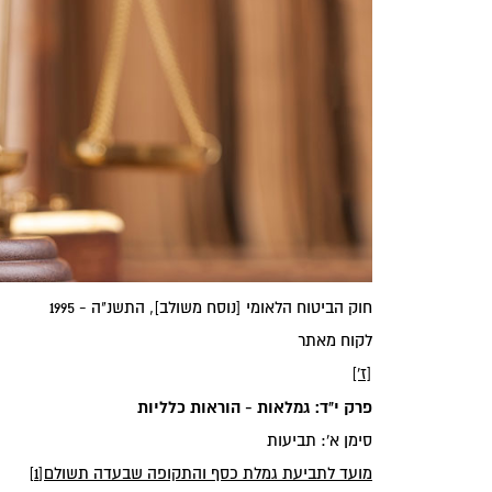
‏חוק הביטוח הלאומי [נוסח משולב], התשנ"ה - 1995‏
לקוח מאתר
[ז']
‏פרק י"ד: גמלאות - הוראות כלליות‏
‏סימן א': תביעות‏
‏מועד לתביעת גמלת כסף והתקופה שבעדה תשולם‏
[1]